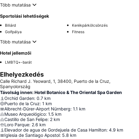
Több mutatása
Sportolási lehetőségek
Biliárd
Kerékpárkölcsönzés
Golfpálya
Fitness
Több mutatása
Hotel jellemzői
LMBTQ+-barát
Elhelyezkedés
Calle Richard J. Yeoward, 1, 38400, Puerto de la Cruz,
Spanyolország
Távolság innen: Hotel Botanico & The Oriental Spa Garden
Orchid Garden
:
0.7
km
Puerto de la Cruz
:
1
km
Albrecht-Dürer-Airport Nürnberg
:
1.1
km
Museo Arqueológico
:
1.5
km
Castillo de San Felipe
:
2
km
Loro Parque
:
2.6
km
Elevador de agua de Gordejuela de Casa Hamilton
:
4.9
km
Iglesia de Santiago Apostol
:
5.8
km