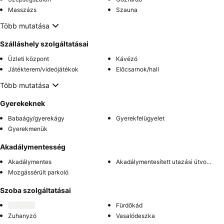
Masszázs
Szauna
Több mutatása
Szálláshely szolgáltatásai
Üzleti központ
Kávézó
Játékterem/videójátékok
Előcsarnok/hall
Több mutatása
Gyerekeknek
Babaágy/gyerekágy
Gyerekfelügyelet
Gyerekmenük
Akadálymentesség
Akadálymentes
Akadálymentesített utazási útvonal
Mozgássérült parkoló
Szoba szolgáltatásai
Fürdőkád
Zuhanyzó
Vasalódeszka