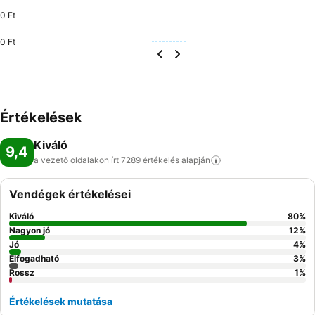
0 Ft
0 Ft
Értékelések
Kiváló
9,4
a vezető oldalakon írt 7289 értékelés
alapján
Vendégek értékelései
Kiváló
80
%
Nagyon jó
12
%
Jó
4
%
Elfogadható
3
%
Rossz
1
%
Értékelések mutatása