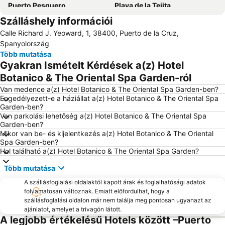
Puerto Pesquero
Playa de la Tejita
Szálláshely információi
Puerto de los Cristianos
Amarilla Golf
Calle Richard J. Yeoward, 1, 38400, Puerto de la Cruz,
Las Arenas
Loro Parque delfinárium
Spanyolország
Costa Adeje-San
Aqualand
Több mutatása
Gyakran Ismételt Kérdések a(z) Hotel
Playa Costa del Silencio
La Nina
Botanico & The Oriental Spa Garden-ról
Playa Martiánez
Plaza de Europa
Van medence a(z) Hotel Botanico & The Oriental Spa Garden-ben?
Teide Cableway
Tropicana
Engedélyezett-e a háziállat a(z) Hotel Botanico & The Oriental Spa
Garden-ben?
Casino Playa de las Américas
Playa Jardín
Van parkolási lehetőség a(z) Hotel Botanico & The Oriental Spa
Teide National Park
Repülőtér de Tenerife Norte
Garden-ben?
Mikor van be- és kijelentkezés a(z) Hotel Botanico & The Oriental
Plaza del Cristo
Costa Adeje-El
Spa Garden-ben?
Hol található a(z) Hotel Botanico & The Oriental Spa Garden?
Playa Paraíso
Del Duque
Playa del Médano
Playa de Torviscas
Több mutatása
El Tope-La Costa
Centro Internacional de Ferias y Congresos de Tenerife
A szállásfoglalási oldalaktól kapott árak és foglalhatósági adatok
folyamatosan változnak. Emiatt előfordulhat, hogy a
Mercadillo de Alcalá
Playa de San Juan
szállásfoglalási oldalon már nem találja meg pontosan ugyanazt az
La Pinta
Puerto Colón
ajánlatot, amelyet a trivagón látott.
A legjobb értékelésű Hotels között –Puerto