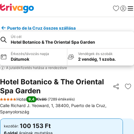
Kedvencek
Bejelen
Me
Puerto de la Cruz összes szállása
Úti cél
Hotel Botanico & The Oriental Spa Garden
Érkezés/távozás napja
Vendégek és szobák
Dátumok
2 vendég, 1 szoba.
A jutalékfizetés hatása a rendezésre
Hotel Botanico & The Oriental
Spa Garden
Megosztá
Ho
Hotel
9,4
Kiváló
(
7289 értékelés
)
5 Kategória
Calle Richard J. Yeoward, 1, 38400, Puerto de la Cruz,
Spanyolország
100 153 Ft
100 153 Ft
kezdőár:
kezdőár:
6 oldal
árainak mutatása
6 oldal
árainak mutatása