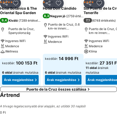
Hotel
Hotel
Hotel
5 Kategória
1 Kategória
4 Kategória
Megosztás
Hozzáadás a kedvencekhez
Megosztás
Hozzáadás a kedvencekhez
Megosztás
Hozzáad
Hotel Botanico & The
Hotel Don Cándido
Sol Puerto de la C
Oriental Spa Garden
Tenerife
8,3
Nagyon jó
(
2759 értékelés
)
9,4
7,1
Kiváló
(
7289 értékelés
)
(
6748 értékelés
)
Puerto de la Cruz, 0.6
km-re innen:
Puerto de la Cruz,
Puerto de la Cruz, 
Városközpont
Spanyolország
km-re innen:
Ingyenes WiFi
Városközpont
Ingyenes WiFi
Ingyenes WiFi
Medence
Medence
Medence
Wellness
Árak megjelenítése
Klíma
14 996 Ft
kezdőár:
Árak megjelenítése
Árak megjeleníté
100 153 Ft
27 351 F
kezdőár:
kezdőár:
11 oldal
árainak
6 oldal
árainak mutatása
6 oldal
árainak mutatása
mutatása
Árak megjelenítése
Árak megjelenítése
Árak megjelenítése
Puerto de la Cruz összes szállása
Ártrend
A trivago legalacsonyabb árai alapján, az utóbbi 30 napból
0 Ft