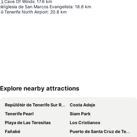
Cave Of Winds
:
17.6
km
Iglesia de San Marcos Evangelista
:
18.6
km
Tenerife North Airport
:
20.8
km
Explore nearby attractions
Nagy méretű térkép
Repülőtér de Tenerife Sur Reina Sofía
Costa Adeje
Tenerife Pearl
Siam Park
Playa de Las Teresitas
Los Cristianos
Fañabé
Puerto de Santa Cruz de Tenerife