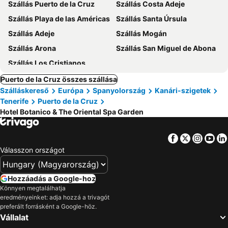
Szállás Puerto de la Cruz
Szállás Costa Adeje
Szállás Playa de las Américas
Szállás Santa Úrsula
Szállás Adeje
Szállás Mogán
Szállás Arona
Szállás San Miguel de Abona
Szállás Los Cristianos
Puerto de la Cruz összes szállása
Szálláskereső
Európa
Spanyolország
Kanári-szigetek
Tenerife
Puerto de la Cruz
Hotel Botanico & The Oriental Spa Garden
Facebook
Twitter
Insta
Yo
Válasszon országot
Hozzáadás a Google-hoz
Könnyen megtalálhatja
eredményeinket: adja hozzá a trivagót
preferált forrásként a Google-höz.
Vállalat