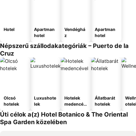
Hotel
Apartman
Vendéghá
Apartman
hotel
z
hotel
Népszerű szállodakategóriák – Puerto de la
Cruz
Olcsó
Luxushote
Hotelek
Állatbarát
Well
hotelek
lek
medencév
hotelek
otele
el
Úti célok a(z) Hotel Botanico & The Oriental
Spa Garden közelében