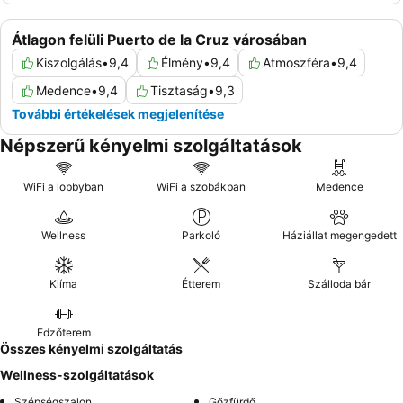
Átlagon felüli Puerto de la Cruz városában
Kiszolgálás
•
9,4
Élmény
•
9,4
Atmoszféra
•
9,4
Medence
•
9,4
Tisztaság
•
9,3
További értékelések megjelenítése
Népszerű kényelmi szolgáltatások
WiFi a lobbyban
WiFi a szobákban
Medence
Wellness
Parkoló
Háziállat megengedett
Klíma
Étterem
Szálloda bár
Edzőterem
Összes kényelmi szolgáltatás
Wellness-szolgáltatások
Szépségszalon
Gőzfürdő