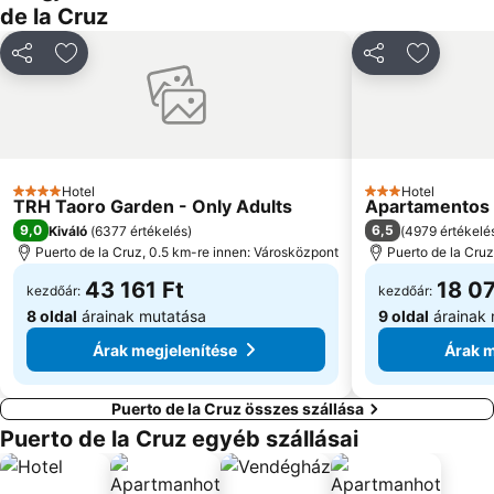
de la Cruz
Megosztás
Hozzáadás a kedvencekhez
Megosztás
Hozzáad
Hotel
Hotel
4 Kategória
3 Kategória
TRH Taoro Garden - Only Adults
Apartamentos B
9,0
6,5
Kiváló
(
6377 értékelés
)
(
4979 értékelé
Puerto de la Cruz, 0.5 km-re innen: Városközpont
Puerto de la Cru
43 161 Ft
18 07
kezdőár:
kezdőár:
8 oldal
árainak mutatása
9 oldal
árainak 
Árak megjelenítése
Árak m
Puerto de la Cruz összes szállása
Puerto de la Cruz egyéb szállásai