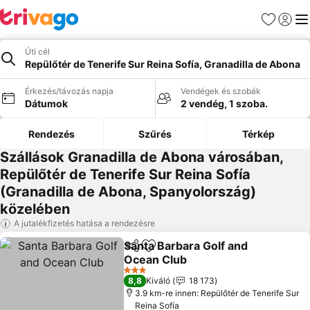
Kedvencek
Bejelen
Me
Úti cél
Repülőtér de Tenerife Sur Reina Sofía, Granadilla de Abona
Érkezés/távozás napja
Vendégek és szobák
Dátumok
2 vendég, 1 szoba.
Rendezés
Szűrés
Térkép
Szállások Granadilla de Abona városában,
Repülőtér de Tenerife Sur Reina Sofía
(Granadilla de Abona, Spanyolország)
közelében
A jutalékfizetés hatása a rendezésre
Santa Barbara Golf and
Megosztás
Hozzáadás a kedvencekhez
Ocean Club
Árak megjelenítése
3 Kategória
8,8
Kiváló
18 173
3.9 km-re innen: Repülőtér de Tenerife Sur
Reina Sofía