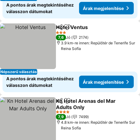
A pontos árak megtekintéséhez
Árak megjelenítése
válasszon dátumokat
Hotel Ventus
Megosztás
Hozzáadás a kedvencekhez
Árak megjele
3 Kategória
7,6
Jó
2174
3.9 km-re innen: Repülőtér de Tenerife Sur
Reina Sofía
Népszerű választás
A pontos árak megtekintéséhez
Árak megjelenítése
válasszon dátumokat
Kn Hotel Arenas del Mar
Megosztás
Hozzáadás a kedvencekhez
Adults Only
Árak megjelenítése
4 Kategória
7,9
Jó
7499
4.8 km-re innen: Repülőtér de Tenerife Sur
Reina Sofía