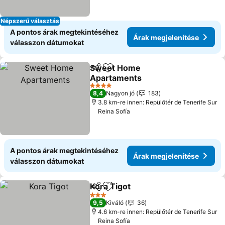
Népszerű választás
A pontos árak megtekintéséhez
Árak megjelenítése
válasszon dátumokat
Sweet Home
Megosztás
Hozzáadás a kedvencekhez
Apartaments
Árak megjelenítése
4 Kategória
8,4
Nagyon jó
183
3.8 km-re innen: Repülőtér de Tenerife Sur
Reina Sofía
A pontos árak megtekintéséhez
Árak megjelenítése
válasszon dátumokat
Kora Tigot
Megosztás
Hozzáadás a kedvencekhez
Árak megjelenít
3 Kategória
9,5
Kiváló
36
4.6 km-re innen: Repülőtér de Tenerife Sur
Reina Sofía