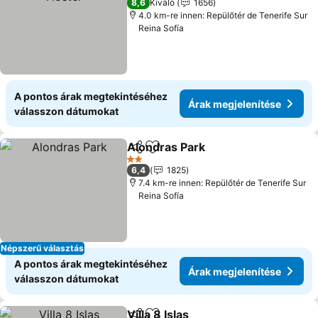
8,6
Kiváló
1656
4.0 km-re innen: Repülőtér de Tenerife Sur
Reina Sofía
A pontos árak megtekintéséhez
Árak megjelenítése
válasszon dátumokat
Alondras Park
Megosztás
Hozzáadás a kedvencekhez
Árak megjel
2 Kategória
6,4
1825
7.4 km-re innen: Repülőtér de Tenerife Sur
Reina Sofía
Népszerű választás
A pontos árak megtekintéséhez
Árak megjelenítése
válasszon dátumokat
Villa 8 Islas