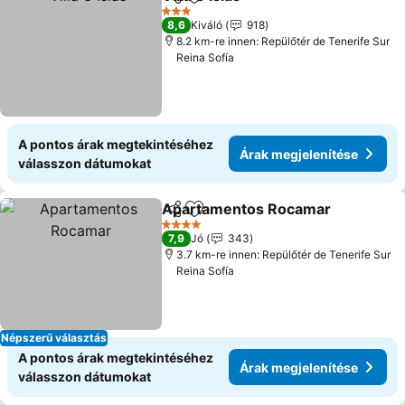
Megosztás
Hozzáadás a kedvencekhez
Árak megjelení
3 Kategória
8,6
Kiváló
918
8.2 km-re innen: Repülőtér de Tenerife Sur
Reina Sofía
A pontos árak megtekintéséhez
Árak megjelenítése
válasszon dátumokat
Apartamentos Rocamar
Megosztás
Hozzáadás a kedvencekhez
Ár
4 Kategória
7,9
Jó
343
3.7 km-re innen: Repülőtér de Tenerife Sur
Reina Sofía
Népszerű választás
A pontos árak megtekintéséhez
Árak megjelenítése
válasszon dátumokat