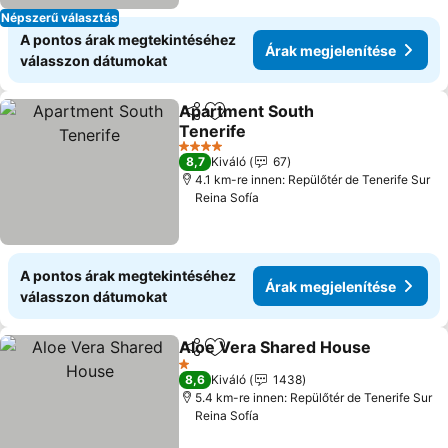
Népszerű választás
A pontos árak megtekintéséhez
Árak megjelenítése
válasszon dátumokat
Apartment South
Megosztás
Hozzáadás a kedvencekhez
Tenerife
Árak megjelenítése
4 Kategória
8,7
Kiváló
67
4.1 km-re innen: Repülőtér de Tenerife Sur
Reina Sofía
A pontos árak megtekintéséhez
Árak megjelenítése
válasszon dátumokat
Aloe Vera Shared House
Megosztás
Hozzáadás a kedvencekhez
Á
1 Kategória
8,6
Kiváló
1438
5.4 km-re innen: Repülőtér de Tenerife Sur
Reina Sofía