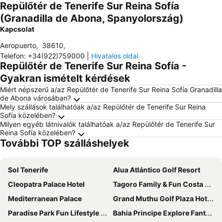
Repülőtér de Tenerife Sur Reina Sofía
(Granadilla de Abona, Spanyolország)
Kapcsolat
Aeropuerto
,
38610
,
Telefon
:
+34(922)759000
|
Hivatalos oldal
Repülőtér de Tenerife Sur Reina Sofía -
Gyakran ismételt kérdések
Miért népszerű a/az Repülőtér de Tenerife Sur Reina Sofía Granadilla
de Abona városában?
Mely szállások találhatóak a/az Repülőtér de Tenerife Sur Reina
Sofía közelében?
Milyen egyéb látnivalók találhatóak a/az Repülőtér de Tenerife Sur
Reina Sofía közelében?
További TOP szálláshelyek
Sol Tenerife
Alua Atlántico Golf Resort
Cleopatra Palace Hotel
Tagoro Family & Fun Costa Adeje
Mediterranean Palace
Grand Muthu Golf Plaza Hotel & Spa
Paradise Park Fun Lifestyle Hotel
Bahia Principe Explore Fantasia