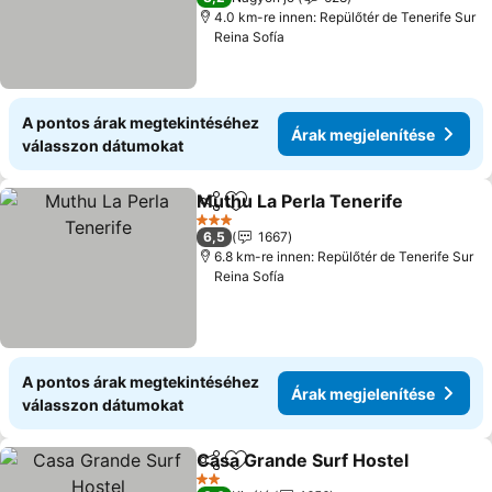
4.0 km-re innen: Repülőtér de Tenerife Sur
Reina Sofía
A pontos árak megtekintéséhez
Árak megjelenítése
válasszon dátumokat
Muthu La Perla Tenerife
Megosztás
Hozzáadás a kedvencekhez
Ár
3 Kategória
6,5
1667
6.8 km-re innen: Repülőtér de Tenerife Sur
Reina Sofía
A pontos árak megtekintéséhez
Árak megjelenítése
válasszon dátumokat
Casa Grande Surf Hostel
Megosztás
Hozzáadás a kedvencekhez
Á
2 Kategória