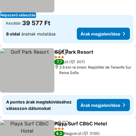
Népszerű választás
39 577 Ft
Kezdőár:
8 oldal
árainak mutatása
Árak megjelenítése
Golf Park Resort
Megosztás
Hozzáadás a kedvencekhez
Árak megj
3 Kategória
7,7
Jó
307
3.6 km-re innen: Repülőtér de Tenerife Sur
Reina Sofía
A pontos árak megtekintéséhez
Árak megjelenítése
válasszon dátumokat
Playa Surf CBbC Hotel
Megosztás
Hozzáadás a kedvencekhez
Árak
3 Kategória
8,2
Nagyon jó
3150