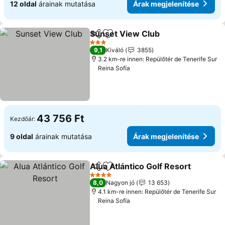
12 oldal
árainak mutatása
Árak megjelenítése
Sunset View Club
Megosztás
Hozzáadás a kedvencekhez
Árak meg
3 Kategória
9,1
Kiváló
3855
3.2 km-re innen: Repülőtér de Tenerife Sur
Reina Sofía
43 756 Ft
Kezdőár:
9 oldal
árainak mutatása
Árak megjelenítése
Alua Atlántico Golf Resort
Megosztás
Hozzáadás a kedvencekhez
4 Kategória
8,0
Nagyon jó
13 653
4.1 km-re innen: Repülőtér de Tenerife Sur
Reina Sofía