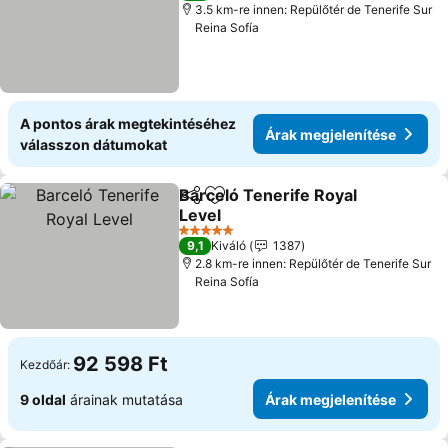
3.5 km-re innen: Repülőtér de Tenerife Sur
Reina Sofía
A pontos árak megtekintéséhez
Árak megjelenítése
válasszon dátumokat
Barceló Tenerife Royal
Megosztás
Hozzáadás a kedvencekhez
Level
Árak megjelenítése
5 Kategória
9,1
Kiváló
1387
2.8 km-re innen: Repülőtér de Tenerife Sur
Reina Sofía
92 598 Ft
Kezdőár:
9 oldal
árainak mutatása
Árak megjelenítése