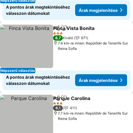
Népszerű választás
A pontos árak megtekintéséhez
Árak megjelenítése
válasszon dátumokat
Finca Vista Bonita
Megosztás
Hozzáadás a kedvencekhez
Árak meg
3 Kategória
8,7
Kiváló
671
7.4 km-re innen: Repülőtér de Tenerife Sur
Reina Sofía
Népszerű választás
A pontos árak megtekintéséhez
Árak megjelenítése
válasszon dátumokat
Parque Carolina
Megosztás
Hozzáadás a kedvencekhez
Árak megje
3 Kategória
6,1
411
7.7 km-re innen: Repülőtér de Tenerife Sur
Reina Sofía