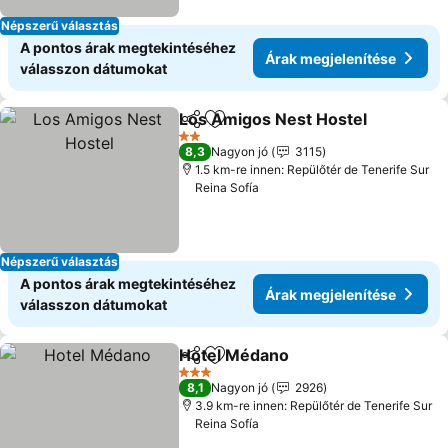
Népszerű választás
A pontos árak megtekintéséhez
Árak megjelenítése
válasszon dátumokat
Los Amigos Nest Hostel
Megosztás
Hozzáadás a kedvencekhez
Ár
2 Kategória
8,3
Nagyon jó
3115
1.5 km-re innen: Repülőtér de Tenerife Sur
Reina Sofía
Népszerű választás
A pontos árak megtekintéséhez
Árak megjelenítése
válasszon dátumokat
Hotel Médano
Megosztás
Hozzáadás a kedvencekhez
Árak megjel
3 Kategória
8,1
Nagyon jó
2926
3.9 km-re innen: Repülőtér de Tenerife Sur
Reina Sofía