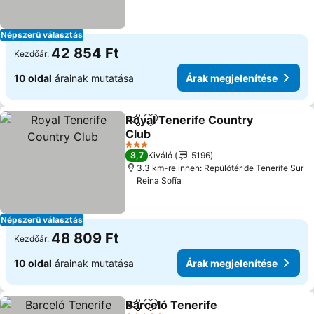
Népszerű választás
42 854 Ft
Kezdőár:
10 oldal
árainak mutatása
Árak megjelenítése
Royal Tenerife Country
Megosztás
Hozzáadás a kedvencekhez
Club
Árak megjelenítése
3 Kategória
8,7
Kiváló
5196
3.3 km-re innen: Repülőtér de Tenerife Sur
Reina Sofía
Népszerű választás
48 809 Ft
Kezdőár:
10 oldal
árainak mutatása
Árak megjelenítése
Barceló Tenerife
Megosztás
Hozzáadás a kedvencekhez
Árak megj