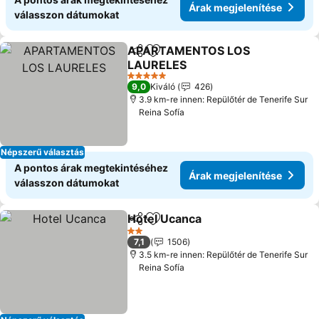
Árak megjelenítése
válasszon dátumokat
APARTAMENTOS LOS
Megosztás
Hozzáadás a kedvencekhez
LAURELES
Árak megjelenítése
5 Kategória
9,0
Kiváló
426
3.9 km-re innen: Repülőtér de Tenerife Sur
Reina Sofía
Népszerű választás
A pontos árak megtekintéséhez
Árak megjelenítése
válasszon dátumokat
Hotel Ucanca
Megosztás
Hozzáadás a kedvencekhez
Árak megjele
2 Kategória
7,1
1506
3.5 km-re innen: Repülőtér de Tenerife Sur
Reina Sofía