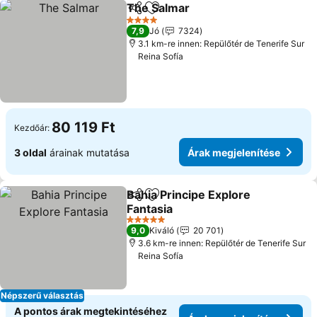
The Salmar
Megosztás
Hozzáadás a kedvencekhez
Árak megjelení
4 Kategória
7,9
Jó
7324
3.1 km-re innen: Repülőtér de Tenerife Sur
Reina Sofía
80 119 Ft
Kezdőár:
3 oldal
árainak mutatása
Árak megjelenítése
Bahia Principe Explore
Megosztás
Hozzáadás a kedvencekhez
Fantasia
Árak megjelenítése
5 Kategória
9,0
Kiváló
20 701
3.6 km-re innen: Repülőtér de Tenerife Sur
Reina Sofía
Népszerű választás
A pontos árak megtekintéséhez