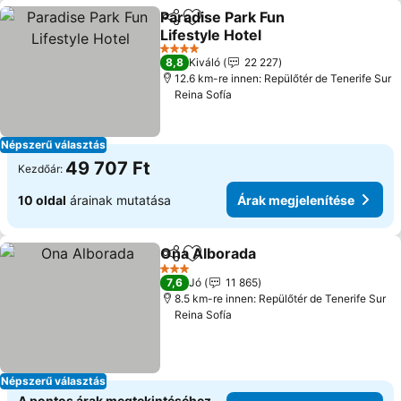
Paradise Park Fun
Megosztás
Hozzáadás a kedvencekhez
Lifestyle Hotel
Árak megjelenítése
4 Kategória
8,8
Kiváló
22 227
12.6 km-re innen: Repülőtér de Tenerife Sur
Reina Sofía
Népszerű választás
49 707 Ft
Kezdőár:
10 oldal
árainak mutatása
Árak megjelenítése
Ona Alborada
Megosztás
Hozzáadás a kedvencekhez
Árak megjele
3 Kategória
7,6
Jó
11 865
8.5 km-re innen: Repülőtér de Tenerife Sur
Reina Sofía
Népszerű választás
A pontos árak megtekintéséhez