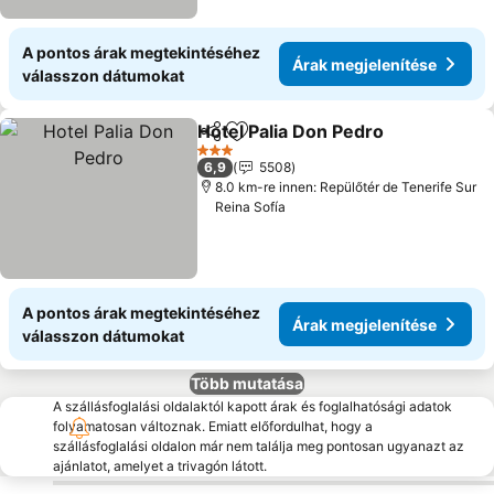
A pontos árak megtekintéséhez
Árak megjelenítése
válasszon dátumokat
Hotel Palia Don Pedro
Megosztás
Hozzáadás a kedvencekhez
Árak
3 Kategória
6,9
5508
8.0 km-re innen: Repülőtér de Tenerife Sur
Reina Sofía
A pontos árak megtekintéséhez
Árak megjelenítése
válasszon dátumokat
Több mutatása
A szállásfoglalási oldalaktól kapott árak és foglalhatósági adatok
folyamatosan változnak. Emiatt előfordulhat, hogy a
szállásfoglalási oldalon már nem találja meg pontosan ugyanazt az
ajánlatot, amelyet a trivagón látott.