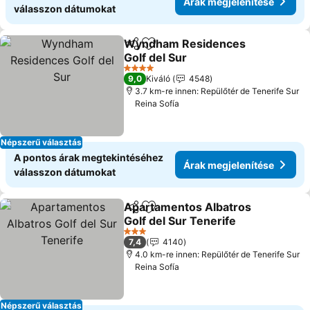
Árak megjelenítése
válasszon dátumokat
Wyndham Residences
Megosztás
Hozzáadás a kedvencekhez
Golf del Sur
Árak megjelenítése
4 Kategória
9,0
Kiváló
4548
3.7 km-re innen: Repülőtér de Tenerife Sur
Reina Sofía
Népszerű választás
A pontos árak megtekintéséhez
Árak megjelenítése
válasszon dátumokat
Apartamentos Albatros
Megosztás
Hozzáadás a kedvencekhez
Golf del Sur Tenerife
Árak megjelenítése
3 Kategória
7,4
4140
4.0 km-re innen: Repülőtér de Tenerife Sur
Reina Sofía
Népszerű választás