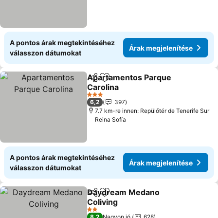
A pontos árak megtekintéséhez
Árak megjelenítése
válasszon dátumokat
Apartamentos Parque
Megosztás
Hozzáadás a kedvencekhez
Carolina
Árak megjelenítése
3 Kategória
6,2
397
7.7 km-re innen: Repülőtér de Tenerife Sur
Reina Sofía
A pontos árak megtekintéséhez
Árak megjelenítése
válasszon dátumokat
Daydream Medano
Megosztás
Hozzáadás a kedvencekhez
Coliving
Árak megjelenítése
2 Kategória
8,2
Nagyon jó
628