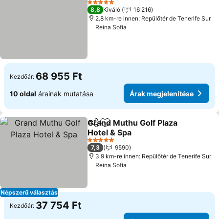
5 Kategória
8,8
Kiváló
16 216
2.8 km-re innen: Repülőtér de Tenerife Sur
Reina Sofía
68 955 Ft
Kezdőár:
10 oldal
árainak mutatása
Árak megjelenítése
Grand Muthu Golf Plaza
Megosztás
Hozzáadás a kedvencekhez
Hotel & Spa
Árak megjelenítése
5 Kategória
7,3
9590
3.9 km-re innen: Repülőtér de Tenerife Sur
Reina Sofía
Népszerű választás
37 754 Ft
Kezdőár: