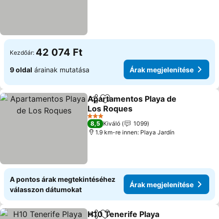
42 074 Ft
Kezdőár:
9 oldal
árainak mutatása
Árak megjelenítése
Apartamentos Playa de
Megosztás
Hozzáadás a kedvencekhez
Los Roques
Árak megjelenítése
3 Kategória
8,5
Kiváló
1099
1.9 km-re innen: Playa Jardín
A pontos árak megtekintéséhez
Árak megjelenítése
válasszon dátumokat
H10 Tenerife Playa
Megosztás