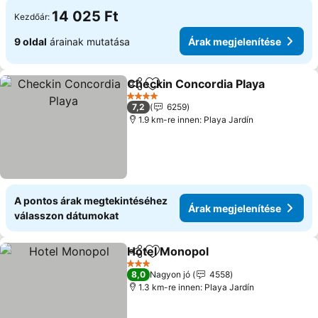
14 025 Ft
Kezdőár:
9 oldal
árainak mutatása
Árak megjelenítése
Checkin Concordia Playa
Megosztás
Hozzáadás a kedvencekhez
Á
4 Kategória
7,2
6259
1.9 km-re innen: Playa Jardín
A pontos árak megtekintéséhez
Árak megjelenítése
válasszon dátumokat
Hotel Monopol
Megosztás
Hozzáadás a kedvencekhez
Árak megjel
3 Kategória
8,0
Nagyon jó
4558
1.3 km-re innen: Playa Jardín