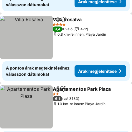
Árak megjelenítése
válasszon dátumokat
Villa Rosalva
Megosztás
Hozzáadás a kedvencekhez
Árak megjelen
4 Kategória
9,4
Kiváló
472
0.8 km-re innen: Playa Jardín
A pontos árak megtekintéséhez
Árak megjelenítése
válasszon dátumokat
Apartamentos Park Plaza
Megosztás
Hozzáadás a kedvencekhez
Á
2 Kategória
6,1
3133
1.0 km-re innen: Playa Jardín