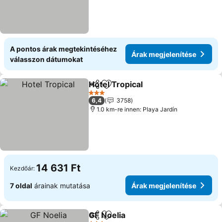
A pontos árak megtekintéséhez
Árak megjelenítése
válasszon dátumokat
Hotel Tropical
Megosztás
Hozzáadás a kedvencekhez
Árak megjele
3 Kategória
6,4
3758
1.0 km-re innen: Playa Jardín
14 631 Ft
Kezdőár:
7 oldal
árainak mutatása
Árak megjelenítése
GF Noelia
Megosztás
Hozzáadás a kedvencekhez
Árak megjeleníté