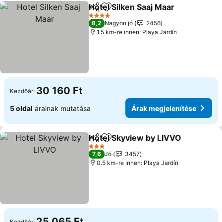
Hotel Silken Saaj Maar
Megosztás
Hozzáadás a kedvencekhez
Árak
4 Kategória
8,2
Nagyon jó
2456
1.5 km-re innen: Playa Jardín
30 160 Ft
Kezdőár:
5 oldal
árainak mutatása
Árak megjelenítése
Hotel Skyview by LIVVO
Megosztás
Hozzáadás a kedvencekhez
Ár
3 Kategória
7,6
Jó
3457
0.5 km-re innen: Playa Jardín
25 065 Ft
Kezdőár: