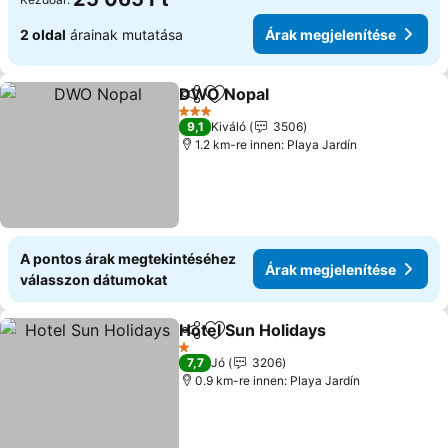
2 oldal
árainak mutatása
Árak megjelenítése
DWO Nopal
Megosztás
Hozzáadás a kedvencekhez
Árak megjelení
3 Kategória
9,1
Kiváló
3506
1.2 km-re innen: Playa Jardín
A pontos árak megtekintéséhez
Árak megjelenítése
válasszon dátumokat
Hotel Sun Holidays
Megosztás
Hozzáadás a kedvencekhez
Árak me
1 Kategória
7,7
Jó
3206
0.9 km-re innen: Playa Jardín