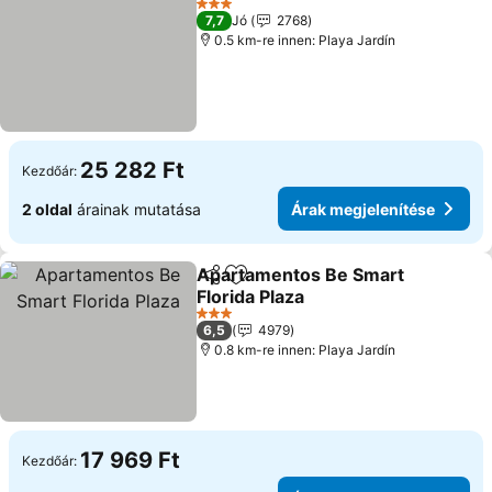
3 Kategória
7,7
Jó
2768
0.5 km-re innen: Playa Jardín
25 282 Ft
Kezdőár:
2 oldal
árainak mutatása
Árak megjelenítése
Apartamentos Be Smart
Megosztás
Hozzáadás a kedvencekhez
Florida Plaza
Árak megjelenítése
3 Kategória
6,5
4979
0.8 km-re innen: Playa Jardín
17 969 Ft
Kezdőár: