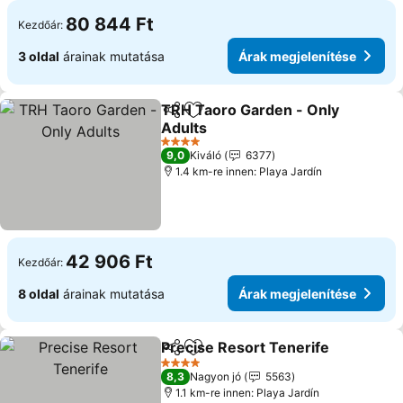
80 844 Ft
Kezdőár:
3 oldal
árainak mutatása
Árak megjelenítése
TRH Taoro Garden - Only
Megosztás
Hozzáadás a kedvencekhez
Adults
Árak megjelenítése
4 Kategória
9,0
Kiváló
6377
1.4 km-re innen: Playa Jardín
42 906 Ft
Kezdőár:
8 oldal
árainak mutatása
Árak megjelenítése
Precise Resort Tenerife
Megosztás
Hozzáadás a kedvencekhez
Ár
4 Kategória
8,3
Nagyon jó
5563
1.1 km-re innen: Playa Jardín