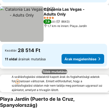
Catalonia Las Vegas -
Megosztás
Hozzáadás a kedvencekhez
Adults Only
Árak megjelenítése
4 Kategória
7,9
Jó
8643
1.7 km-re innen: Playa Jardín
28 514 Ft
Kezdőár:
11 oldal
árainak mutatása
Árak megjelenítése
Több mutatása
A szállásfoglalási oldalaktól kapott árak és foglalhatósági adatok
folyamatosan változnak. Emiatt előfordulhat, hogy a
szállásfoglalási oldalon már nem találja meg pontosan ugyanazt az
ajánlatot, amelyet a trivagón látott.
Playa Jardín (Puerto de la Cruz,
Spanyolország)