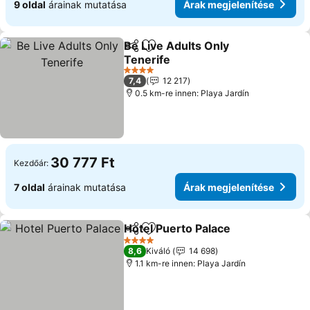
9 oldal
árainak mutatása
Árak megjelenítése
Be Live Adults Only
Megosztás
Hozzáadás a kedvencekhez
Tenerife
Árak megjelenítése
4 Kategória
7,4
12 217
0.5 km-re innen: Playa Jardín
30 777 Ft
Kezdőár:
7 oldal
árainak mutatása
Árak megjelenítése
Hotel Puerto Palace
Megosztás
Hozzáadás a kedvencekhez
Árak m
4 Kategória
8,6
Kiváló
14 698
1.1 km-re innen: Playa Jardín