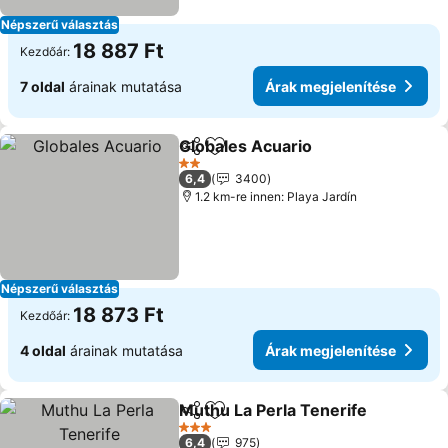
Népszerű választás
18 887 Ft
Kezdőár:
7 oldal
árainak mutatása
Árak megjelenítése
Globales Acuario
Megosztás
Hozzáadás a kedvencekhez
Árak megj
2 Kategória
6,4
3400
1.2 km-re innen: Playa Jardín
Népszerű választás
18 873 Ft
Kezdőár:
4 oldal
árainak mutatása
Árak megjelenítése
Muthu La Perla Tenerife
Megosztás
Hozzáadás a kedvencekhez
Ár
3 Kategória
6,4
975