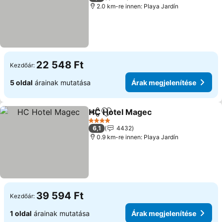
2.0 km-re innen: Playa Jardín
22 548 Ft
Kezdőár:
5 oldal
árainak mutatása
Árak megjelenítése
HC Hotel Magec
Megosztás
Hozzáadás a kedvencekhez
Árak megj
4 Kategória
6,1
4432
0.9 km-re innen: Playa Jardín
39 594 Ft
Kezdőár:
1 oldal
árainak mutatása
Árak megjelenítése