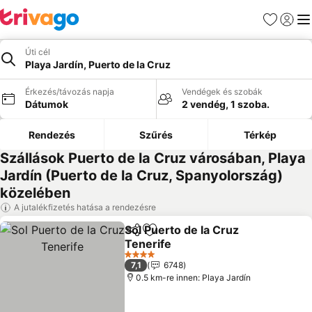
Kedvencek
Bejelen
Me
Úti cél
Playa Jardín, Puerto de la Cruz
Érkezés/távozás napja
Vendégek és szobák
Dátumok
2 vendég, 1 szoba.
Rendezés
Szűrés
Térkép
Szállások Puerto de la Cruz városában, Playa
Jardín (Puerto de la Cruz, Spanyolország)
közelében
A jutalékfizetés hatása a rendezésre
Sol Puerto de la Cruz
Megosztás
Hozzáadás a kedvencekhez
Tenerife
Árak megjelenítése
4 Kategória
7,1
6748
0.5 km-re innen: Playa Jardín