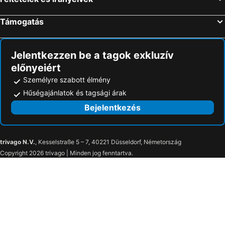
Playa Paraiso Tengerparti szállások
Tegueste Tengerparti szállások
Apartamentos Bahia Playa
Puerto Azul
Támogatás
Santiago del Teide Tengerparti szállások
San Eugenio Alto Tengerparti szállások
Apartamentos Tigaiga Suites
Hotel Tigaiga
Monte frio de Tenerife
Hotel Alhambra
Jelentkezzen be a tagok exkluzív
Hotel Maga
Muthu La Perla Tenerife
előnyeiért
Studio Fur 2 Personen Ca 50 Qm In Icod De Los Vinos, Teneriffa Nordkuste Von Teneriffa
Casa Rural La Furnia
Személyre szabott élmény
Hotel Rural Victoria
Hűségajánlatok és tagsági árak
Bejelentkezés
trivago N.V.
, Kesselstraße 5 – 7, 40221 Düsseldorf, Németország
Copyright 2026 trivago | Minden jog fenntartva.