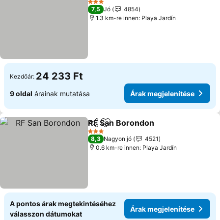
3 Kategória
7,5
Jó
4854
1.3 km-re innen: Playa Jardín
24 233 Ft
Kezdőár:
9 oldal
árainak mutatása
Árak megjelenítése
RF San Borondon
Megosztás
Hozzáadás a kedvencekhez
Árak meg
3 Kategória
8,3
Nagyon jó
4521
0.6 km-re innen: Playa Jardín
A pontos árak megtekintéséhez
Árak megjelenítése
válasszon dátumokat