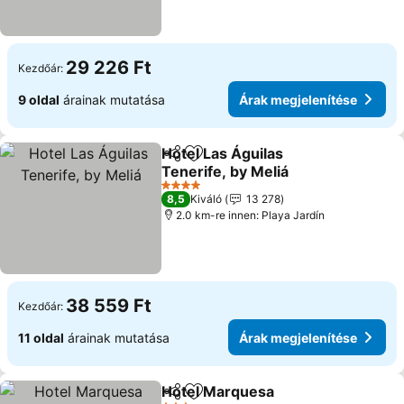
29 226 Ft
Kezdőár:
9 oldal
árainak mutatása
Árak megjelenítése
Hotel Las Águilas
Megosztás
Hozzáadás a kedvencekhez
Tenerife, by Meliá
Árak megjelenítése
4 Kategória
8,5
Kiváló
13 278
2.0 km-re innen: Playa Jardín
38 559 Ft
Kezdőár:
11 oldal
árainak mutatása
Árak megjelenítése
Hotel Marquesa
Megosztás
Hozzáadás a kedvencekhez
Árak megje