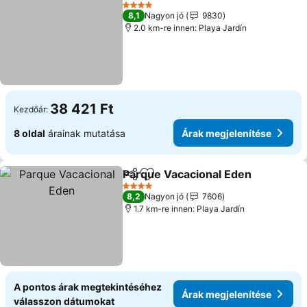
Hozzáadás a kedvencekhez
Árak me
4 Kategória
8,1
Nagyon jó
9830
2.0 km-re innen: Playa Jardín
38 421 Ft
Kezdőár:
8 oldal
árainak mutatása
Árak megjelenítése
Parque Vacacional Eden
Megosztás
Hozzáadás a kedvencekhez
Ár
4 Kategória
8,2
Nagyon jó
7606
1.7 km-re innen: Playa Jardín
A pontos árak megtekintéséhez
Árak megjelenítése
válasszon dátumokat