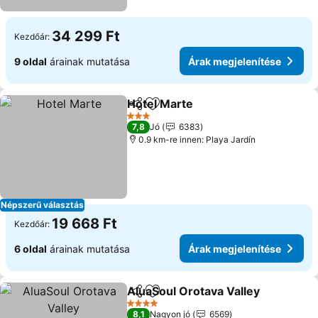
34 299 Ft
Kezdőár:
9 oldal
árainak mutatása
Árak megjelenítése
Hotel Marte
Megosztás
Hozzáadás a kedvencekhez
Árak megjelení
3 Kategória
7,8
Jó
6383
0.9 km-re innen: Playa Jardín
Népszerű választás
19 668 Ft
Kezdőár:
6 oldal
árainak mutatása
Árak megjelenítése
AluaSoul Orotava Valley
Megosztás
Hozzáadás a kedvencekhez
Ár
4 Kategória
8,1
Nagyon jó
6569