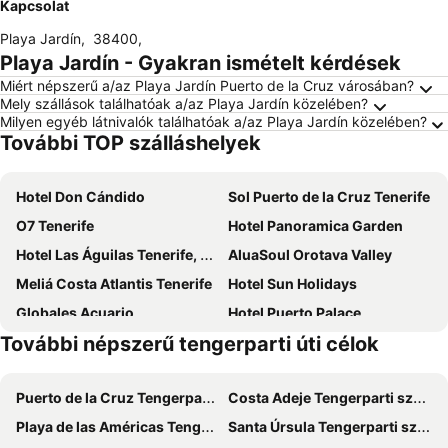
Kapcsolat
Playa Jardín
,
38400
,
Playa Jardín - Gyakran ismételt kérdések
Miért népszerű a/az Playa Jardín Puerto de la Cruz városában?
Mely szállások találhatóak a/az Playa Jardín közelében?
Milyen egyéb látnivalók találhatóak a/az Playa Jardín közelében?
További TOP szálláshelyek
Hotel Don Cándido
Sol Puerto de la Cruz Tenerife
O7 Tenerife
Hotel Panoramica Garden
Hotel Las Águilas Tenerife, by Meliá
AluaSoul Orotava Valley
Meliá Costa Atlantis Tenerife
Hotel Sun Holidays
Globales Acuario
Hotel Puerto Palace
További népszerű tengerparti úti célok
Apartamentos Playa de Los Roques
Hotel AF Valle Orotava
Hotel Best Semiramis
FERGUS Puerto de la Cruz
Puerto de la Cruz Tengerparti szállások
Costa Adeje Tengerparti szállások
Hotel Marte
BLUESEA Costa Jardin & Spa
Playa de las Américas Tengerparti szállások
Santa Úrsula Tengerparti szállások
Bahia Principe Explore San Felipe
H10 Tenerife Playa