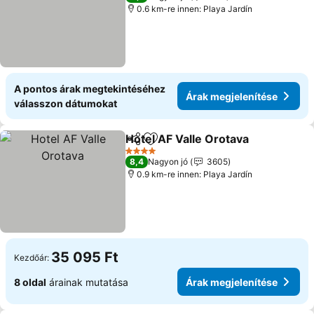
0.6 km-re innen: Playa Jardín
A pontos árak megtekintéséhez
Árak megjelenítése
válasszon dátumokat
Hotel AF Valle Orotava
Megosztás
Hozzáadás a kedvencekhez
Ára
4 Kategória
8,4
Nagyon jó
3605
0.9 km-re innen: Playa Jardín
35 095 Ft
Kezdőár:
8 oldal
árainak mutatása
Árak megjelenítése