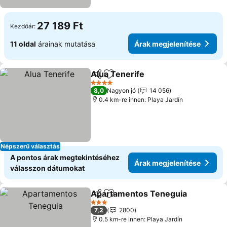
27 189 Ft
Kezdőár:
11 oldal
árainak mutatása
Árak megjelenítése
Alua Tenerife
Megosztás
Hozzáadás a kedvencekhez
Árak megjele
4 Kategória
8,0
Nagyon jó
14 056
0.4 km-re innen: Playa Jardín
Népszerű választás
A pontos árak megtekintéséhez
Árak megjelenítése
válasszon dátumokat
Apartamentos Teneguia
Megosztás
Hozzáadás a kedvencekhez
Á
3 Kategória
7,2
2800
0.5 km-re innen: Playa Jardín