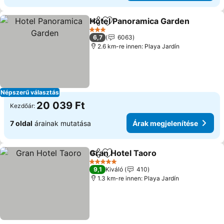
Hotel Panoramica Garden
Megosztás
Hozzáadás a kedvencekhez
3 Kategória
6,7
6063
2.6 km-re innen: Playa Jardín
Népszerű választás
20 039 Ft
Kezdőár:
7 oldal
árainak mutatása
Árak megjelenítése
Gran Hotel Taoro
Megosztás
Hozzáadás a kedvencekhez
Árak meg
5 Kategória
9,1
Kiváló
410
1.3 km-re innen: Playa Jardín