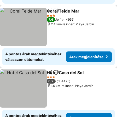
Coral Teide Mar
Megosztás
Hozzáadás a kedvencekhez
Árak megje
3 Kategória
7,6
Jó
4956
2.4 km-re innen: Playa Jardín
A pontos árak megtekintéséhez
Árak megjelenítése
válasszon dátumokat
Hotel Casa del Sol
Megosztás
Hozzáadás a kedvencekhez
Árak meg
3 Kategória
6,2
4475
1.6 km-re innen: Playa Jardín
A pontos árak megtekintéséhez