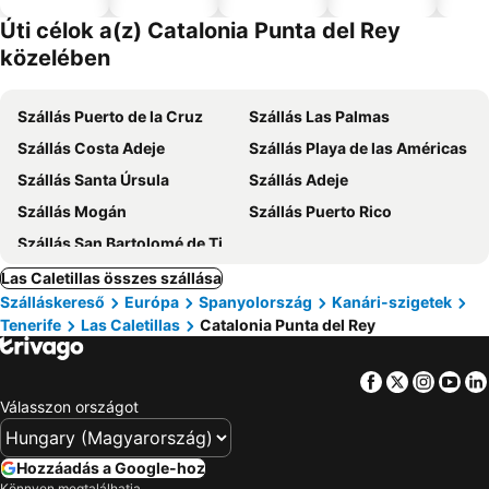
el
Úti célok a(z) Catalonia Punta del Rey
közelében
Szállás Puerto de la Cruz
Szállás Las Palmas
Szállás Costa Adeje
Szállás Playa de las Américas
Szállás Santa Úrsula
Szállás Adeje
Szállás Mogán
Szállás Puerto Rico
Szállás San Bartolomé de Tirajana
Las Caletillas összes szállása
Szálláskereső
Európa
Spanyolország
Kanári-szigetek
Tenerife
Las Caletillas
Catalonia Punta del Rey
Facebook
Twitter
Insta
Yo
Válasszon országot
Hozzáadás a Google-hoz
Könnyen megtalálhatja