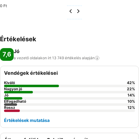
0 Ft
Értékelések
Jó
7,6
a vezető oldalakon írt 13 749 értékelés
alapján
Vendégek értékelései
Kiváló
42
%
Nagyon jó
22
%
Jó
14
%
Elfogadható
10
%
Rossz
12
%
Értékelések mutatása