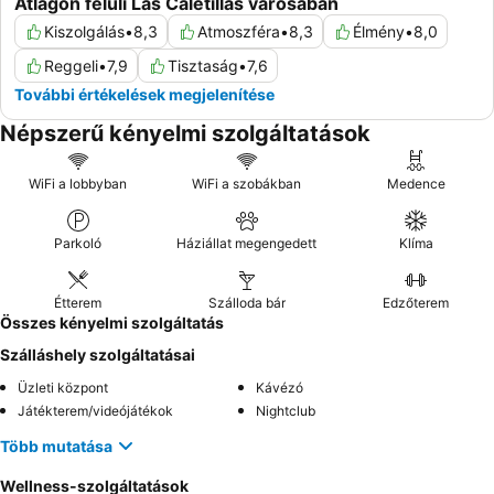
Átlagon felüli Las Caletillas városában
Kiszolgálás
•
8,3
Atmoszféra
•
8,3
Élmény
•
8,0
Reggeli
•
7,9
Tisztaság
•
7,6
További értékelések megjelenítése
Népszerű kényelmi szolgáltatások
WiFi a lobbyban
WiFi a szobákban
Medence
Parkoló
Háziállat megengedett
Klíma
Étterem
Szálloda bár
Edzőterem
Összes kényelmi szolgáltatás
Szálláshely szolgáltatásai
Üzleti központ
Kávézó
Játékterem/videójátékok
Nightclub
Több mutatása
Wellness-szolgáltatások