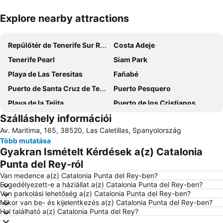
Explore nearby attractions
Nagy méretű térkép
Repülőtér de Tenerife Sur Reina Sofía
Costa Adeje
Tenerife Pearl
Siam Park
Playa de Las Teresitas
Fañabé
Puerto de Santa Cruz de Tenerife
Puerto Pesquero
Playa de la Tejita
Puerto de los Cristianos
Szálláshely információi
Amarilla Golf
Las Arenas
Av. Maritima, 165, 38520, Las Caletillas, Spanyolország
Loro Parque delfinárium
Costa Adeje-San
Több mutatása
Aqualand
Playa Costa del Silencio
Gyakran Ismételt Kérdések a(z) Catalonia
Playa Martiánez
Plaza de Europa
Punta del Rey-ról
Teide Cableway
Tropicana
Van medence a(z) Catalonia Punta del Rey-ben?
Engedélyezett-e a háziállat a(z) Catalonia Punta del Rey-ben?
Casino Playa de las Américas
Repülőtér de Tenerife Norte
Van parkolási lehetőség a(z) Catalonia Punta del Rey-ben?
Mikor van be- és kijelentkezés a(z) Catalonia Punta del Rey-ben?
Plaza del Cristo
Playa Jardín
Hol található a(z) Catalonia Punta del Rey?
Teide National Park
Playa del Médano