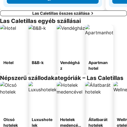
Las Caletillas összes szállása
Las Caletillas egyéb szállásai
Hotel
B&B-k
Vendéghá
Apartman
z
hotel
Népszerű szállodakategóriák – Las Caletillas
Olcsó
Luxushote
Hotelek
Állatbarát
Well
hotelek
lek
medencév
hotelek
otele