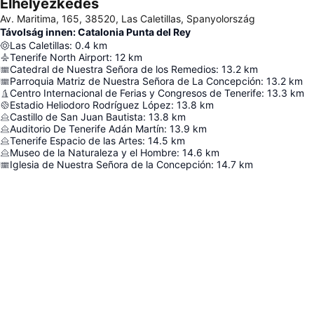
Elhelyezkedés
Av. Maritima, 165, 38520, Las Caletillas, Spanyolország
Távolság innen: Catalonia Punta del Rey
Las Caletillas
:
0.4
km
Tenerife North Airport
:
12
km
Catedral de Nuestra Señora de los Remedios
:
13.2
km
Parroquia Matriz de Nuestra Señora de La Concepción
:
13.2
km
Centro Internacional de Ferias y Congresos de Tenerife
:
13.3
km
Estadio Heliodoro Rodríguez López
:
13.8
km
Castillo de San Juan Bautista
:
13.8
km
Auditorio De Tenerife Adán Martín
:
13.9
km
Tenerife Espacio de las Artes
:
14.5
km
Museo de la Naturaleza y el Hombre
:
14.6
km
Iglesia de Nuestra Señora de la Concepción
:
14.7
km