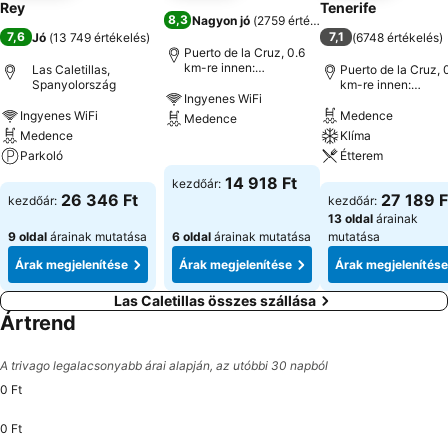
Rey
Tenerife
8,3
Nagyon jó
(
2759 értékelés
)
7,6
7,1
Jó
(
13 749 értékelés
)
(
6748 értékelés
)
Puerto de la Cruz, 0.6
km-re innen:
Las Caletillas,
Puerto de la Cruz, 
Városközpont
Spanyolország
km-re innen:
Ingyenes WiFi
Városközpont
Ingyenes WiFi
Medence
Medence
Medence
Klíma
Parkoló
Árak megjelenítése
Étterem
14 918 Ft
kezdőár:
Árak megjelenítése
Árak megjeleníté
26 346 Ft
27 189 F
kezdőár:
kezdőár:
13 oldal
árainak
9 oldal
árainak mutatása
6 oldal
árainak mutatása
mutatása
Árak megjelenítése
Árak megjelenítése
Árak megjelenítése
Las Caletillas összes szállása
Ártrend
A trivago legalacsonyabb árai alapján, az utóbbi 30 napból
0 Ft
0 Ft