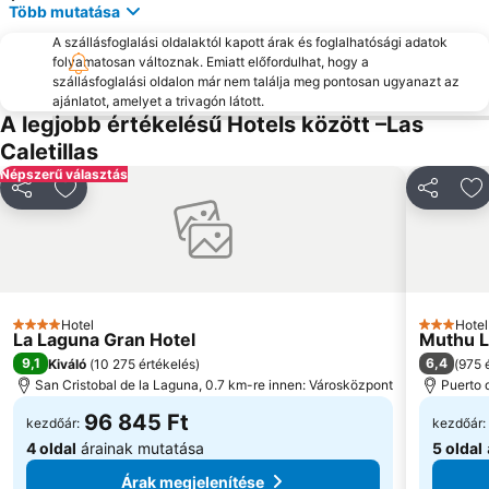
Több mutatása
Costa Adeje-El
Playa de Torviscas
A szállásfoglalási oldalaktól kapott árak és foglalhatósági adatok
Del Duque
Playa Paraíso
folyamatosan változnak. Emiatt előfordulhat, hogy a
szállásfoglalási oldalon már nem találja meg pontosan ugyanazt az
Centro Internacional de Ferias y Congresos de Tenerife
El Tope-La Costa
ajánlatot, amelyet a trivagón látott.
Playa de San Juan
La Pinta
A legjobb értékelésű Hotels között –Las
Caletillas
Puerto Colón
Mercadillo de Alcalá
Népszerű választás
Megosztás
Hozzáadás a kedvencekhez
Megosztá
H
Hotel
Hotel
4 Kategória
3 Kategór
La Laguna Gran Hotel
Muthu L
9,1
6,4
Kiváló
(
10 275 értékelés
)
(
975 
San Cristobal de la Laguna, 0.7 km-re innen: Városközpont
Puerto 
96 845 Ft
kezdőár:
kezdőár:
4 oldal
árainak mutatása
5 oldal
Árak megjelenítése