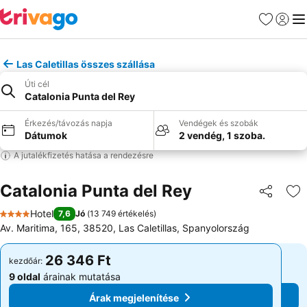
Kedvencek
Bejelen
Me
Las Caletillas összes szállása
Úti cél
Catalonia Punta del Rey
Érkezés/távozás napja
Vendégek és szobák
Dátumok
2 vendég, 1 szoba.
A jutalékfizetés hatása a rendezésre
Catalonia Punta del Rey
Megosztá
Ho
Hotel
7,6
Jó
(
13 749 értékelés
)
4 Kategória
Av. Maritima, 165, 38520, Las Caletillas, Spanyolország
26 346 Ft
26 346 Ft
kezdőár:
kezdőár:
9 oldal
árainak mutatása
9 oldal
árainak mutatása
Árak megjelenítése
Árak megjelenítése