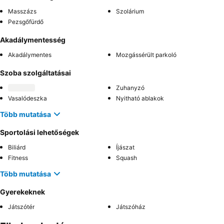
Masszázs
Szolárium
Pezsgőfürdő
Akadálymentesség
Akadálymentes
Mozgássérült parkoló
Szoba szolgáltatásai
Zuhanyzó
Vasalódeszka
Nyitható ablakok
Több mutatása
Sportolási lehetőségek
Biliárd
Íjászat
Fitness
Squash
Több mutatása
Gyerekeknek
Játszótér
Játszóház