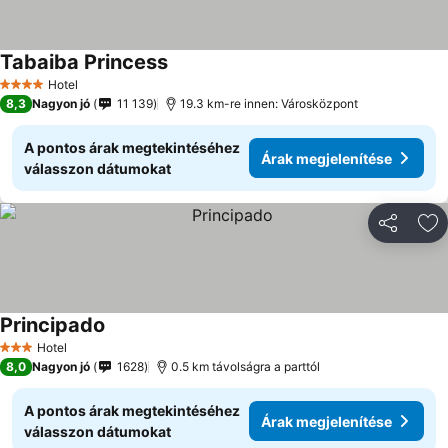
Tabaiba Princess
Hotel
4 Kategória
8,3
Nagyon jó
11 139
19.3 km-re innen: Városközpont
A pontos árak megtekintéséhez
Árak megjelenítése
válasszon dátumokat
Megosztá
Ho
Principado
Hotel
3 Kategória
8,0
Nagyon jó
1628
0.5 km távolságra a parttól
A pontos árak megtekintéséhez
Árak megjelenítése
válasszon dátumokat