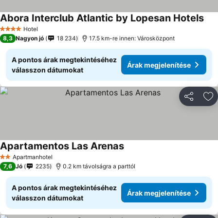
Abora Interclub Atlantic by Lopesan Hotels
Hotel
4 Kategória
8,3
Nagyon jó
18 234
17.5 km-re innen: Városközpont
A pontos árak megtekintéséhez
Árak megjelenítése
válasszon dátumokat
Megosztá
Ho
Apartamentos Las Arenas
Apartmanhotel
2 Kategória
7,6
Jó
2235
0.2 km távolságra a parttól
A pontos árak megtekintéséhez
Árak megjelenítése
válasszon dátumokat