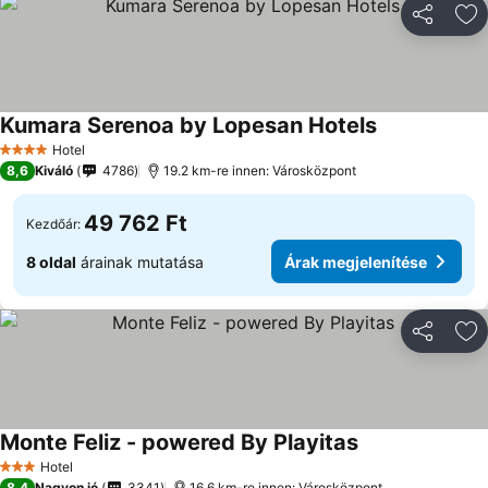
Megosztá
Ho
Kumara Serenoa by Lopesan Hotels
Hotel
4 Kategória
8,6
Kiváló
4786
19.2 km-re innen: Városközpont
49 762 Ft
Kezdőár:
8 oldal
árainak mutatása
Árak megjelenítése
Megosztá
Ho
Monte Feliz - powered By Playitas
Hotel
3 Kategória
8,4
Nagyon jó
3341
16.6 km-re innen: Városközpont