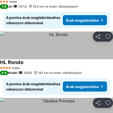
Hotel
3 Kategória
7,8
Jó
2473
18.4 km-re innen: Városközpont
A pontos árak megtekintéséhez
Árak megjelenítése
válasszon dátumokat
Megosztá
Ho
HL Rondo
Hotel
4 Kategória
8,8
Kiváló
2095
18.1 km-re innen: Városközpont
A pontos árak megtekintéséhez
Árak megjelenítése
válasszon dátumokat
Megosztá
Ho