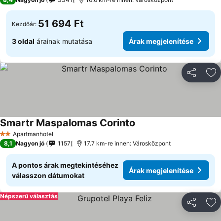
51 694 Ft
Kezdőár:
3 oldal
árainak mutatása
Árak megjelenítése
Megosztá
Ho
Smartr Maspalomas Corinto
Apartmanhotel
2 Kategória
8,1
Nagyon jó
1157
17.7 km-re innen: Városközpont
A pontos árak megtekintéséhez
Árak megjelenítése
válasszon dátumokat
Népszerű választás
Megosztá
Ho