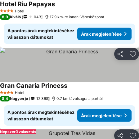
Hotel Riu Papayas
Hotel
4 Kategória
8,9
Kiváló
11 043
17.9 km-re innen: Városközpont
A pontos árak megtekintéséhez
Árak megjelenítése
válasszon dátumokat
Megosztá
Ho
Gran Canaria Princess
Hotel
4 Kategória
8,4
Nagyon jó
12 368
0.7 km távolságra a parttól
A pontos árak megtekintéséhez
Árak megjelenítése
válasszon dátumokat
Népszerű választás
Megosztá
Ho