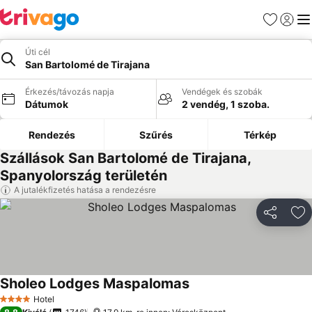
Kedvencek
Bejelen
Me
Úti cél
San Bartolomé de Tirajana
Érkezés/távozás napja
Vendégek és szobák
Dátumok
2 vendég, 1 szoba.
Rendezés
Szűrés
Térkép
Szállások San Bartolomé de Tirajana,
Spanyolország területén
A jutalékfizetés hatása a rendezésre
Megosztá
Ho
Sholeo Lodges Maspalomas
Hotel
4 Kategória