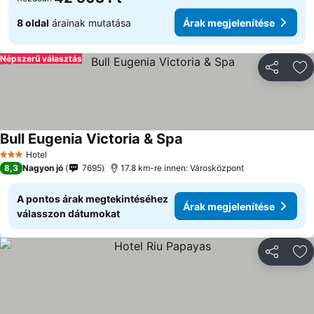
8 oldal
árainak mutatása
Árak megjelenítése
Népszerű választás
Megosztá
Ho
Bull Eugenia Victoria & Spa
Hotel
3 Kategória
8,3
Nagyon jó
7695
17.8 km-re innen: Városközpont
A pontos árak megtekintéséhez
Árak megjelenítése
válasszon dátumokat
Megosztá
Ho