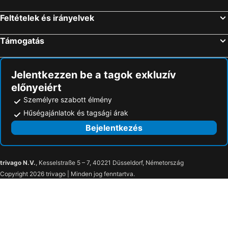
Las Palmas, Kanári-szigetek Szállás
Madrid, Madrid Szállás
Feltételek és irányelvek
Can Picafort, Baleár-szigetek Szállás
Támogatás
Jelentkezzen be a tagok exkluzív
előnyeiért
Személyre szabott élmény
Hűségajánlatok és tagsági árak
Bejelentkezés
trivago N.V.
, Kesselstraße 5 – 7, 40221 Düsseldorf, Németország
Copyright 2026 trivago | Minden jog fenntartva.