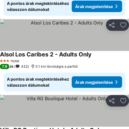
A pontos árak megtekintéséhez
Árak megjelenítése
válasszon dátumokat
Megosztá
Ho
Alsol Los Caribes 2 - Adults Only
Hotel
3 Kategória
7,9
Jó
432
0.1 km távolságra a parttól
A pontos árak megtekintéséhez
Árak megjelenítése
válasszon dátumokat
Megosztá
Ho