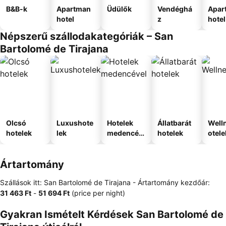
B&B-k
Apartman
Üdülők
Vendéghá
Apar
hotel
z
hotel
Népszerű szállodakategóriák – San
Bartolomé de Tirajana
Olcsó
Luxushote
Hotelek
Állatbarát
Well
hotelek
lek
medencév
hotelek
otele
el
Ártartomány
Szállások itt: San Bartolomé de Tirajana -
Ártartomány
kezdőár:
‎31 463 Ft
-
‎51 694 Ft
(price per night)
Gyakran Ismételt Kérdések San Bartolomé de