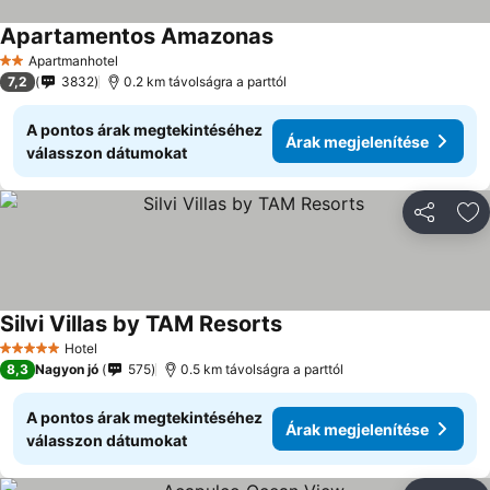
Apartamentos Amazonas
Apartmanhotel
2 Kategória
7,2
3832
0.2 km távolságra a parttól
A pontos árak megtekintéséhez
Árak megjelenítése
válasszon dátumokat
Megosztá
Ho
Silvi Villas by TAM Resorts
Hotel
5 Kategória
8,3
Nagyon jó
575
0.5 km távolságra a parttól
A pontos árak megtekintéséhez
Árak megjelenítése
válasszon dátumokat