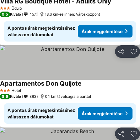
Villa RG Boutique Hotel - Adults Only
Üdülő
3 Kategória
9,5
Kiváló
457
18.6 km-re innen: Városközpont
A pontos árak megtekintéséhez
Árak megjelenítése
válasszon dátumokat
Megosztá
Ho
Apartamentos Don Quijote
Hotel
3 Kategória
8,6
Kiváló
363
0.1 km távolságra a parttól
A pontos árak megtekintéséhez
Árak megjelenítése
válasszon dátumokat
Megosztá
Ho