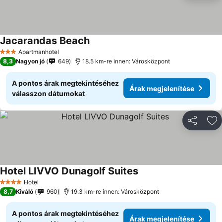
Jacarandas Beach
Apartmanhotel
3 Kategória
8,3
Nagyon jó
649
18.5 km-re innen: Városközpont
A pontos árak megtekintéséhez
Árak megjelenítése
válasszon dátumokat
Megosztá
Ho
Hotel LIVVO Dunagolf Suites
Hotel
4 Kategória
8,7
Kiváló
960
19.3 km-re innen: Városközpont
A pontos árak megtekintéséhez
Árak megjelenítése