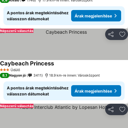
8,8
Kiváló
1746
17.9 km-re innen: Városközpont
A pontos árak megtekintéséhez
Árak megjelenítése
válasszon dátumokat
Népszerű választás
Megosztá
Ho
Caybeach Princess
Üdülő
3 Kategória
8,1
Nagyon jó
3411
18.9 km-re innen: Városközpont
A pontos árak megtekintéséhez
Árak megjelenítése
válasszon dátumokat
Népszerű választás
Megosztá
Ho