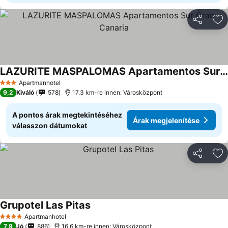
Megosztá
Ho
LAZURITE MASPALOMAS Apartamentos Sur Gran Canaria
Apartmanhotel
3 Kategória
9,2
Kiváló
578
17.3 km-re innen: Városközpont
A pontos árak megtekintéséhez
Árak megjelenítése
válasszon dátumokat
Megosztá
Ho
Grupotel Las Pitas
Apartmanhotel
4 Kategória
7,9
Jó
886
16.6 km-re innen: Városközpont