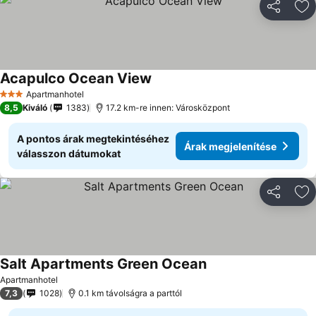
Megosztá
Ho
Acapulco Ocean View
Apartmanhotel
3 Kategória
8,5
Kiváló
1383
17.2 km-re innen: Városközpont
A pontos árak megtekintéséhez
Árak megjelenítése
válasszon dátumokat
Megosztá
Ho
Salt Apartments Green Ocean
Apartmanhotel
7,3
1028
0.1 km távolságra a parttól