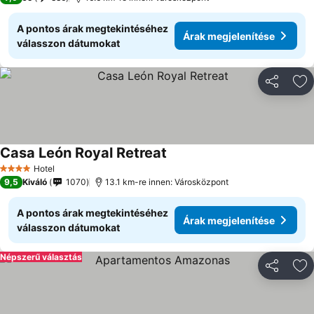
A pontos árak megtekintéséhez
Árak megjelenítése
válasszon dátumokat
Megosztá
Ho
Casa León Royal Retreat
Hotel
4 Kategória
9,5
Kiváló
1070
13.1 km-re innen: Városközpont
A pontos árak megtekintéséhez
Árak megjelenítése
válasszon dátumokat
Népszerű választás
Megosztá
Ho