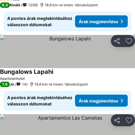
3 Kategória
9,3
Kiváló
1259
18.6 km-re innen: Városközpont
A pontos árak megtekintéséhez
Árak megjelenítése
válasszon dátumokat
Megosztá
Ho
Bungalows Lapahi
Apartmanhotel
7,8
Jó
14
19.6 km-re innen: Városközpont
A pontos árak megtekintéséhez
Árak megjelenítése
válasszon dátumokat
Megosztá
Ho