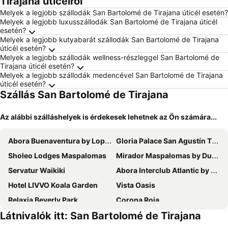
Tirajana úticélról
Melyek a legjobb szállodák San Bartolomé de Tirajana úticél esetén?
Melyek a legjobb luxusszállodák San Bartolomé de Tirajana úticél
esetén?
Melyek a legjobb kutyabarát szállodák San Bartolomé de Tirajana
úticél esetén?
Melyek a legjobb szállodák wellness-részleggel San Bartolomé de
Tirajana úticél esetén?
Melyek a legjobb szállodák medencével San Bartolomé de Tirajana
úticél esetén?
Szállás San Bartolomé de Tirajana
Az alábbi szálláshelyek is érdekesek lehetnek az Ön számára...
Abora Buenaventura by Lopesan Hotels
Gloria Palace San Agustín Thalasso & Hotel
Sholeo Lodges Maspalomas
Mirador Maspalomas by Dunas
Servatur Waikiki
Abora Interclub Atlantic by Lopesan Hotels
Hotel LIVVO Koala Garden
Vista Oasis
Relaxia Beverly Park
Corona Roja
Látnivalók itt: San Bartolomé de Tirajana
Akeah Broncemar
Barceló Margaritas