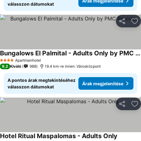
Árak megjelenítése
válasszon dátumokat
Megosztá
Ho
Bungalows El Palmital - Adults Only by PMC Resorts
Apartmanhotel
4 Kategória
9,2
Kiváló
988
19.4 km-re innen: Városközpont
A pontos árak megtekintéséhez
Árak megjelenítése
válasszon dátumokat
Megosztá
Ho
Hotel Ritual Maspalomas - Adults Only