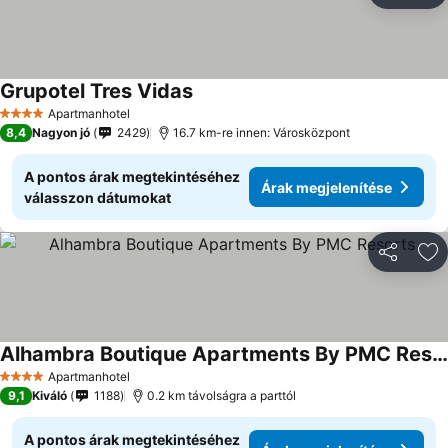
Grupotel Tres Vidas
Apartmanhotel
4 Kategória
8,4
Nagyon jó
2429
16.7 km-re innen: Városközpont
A pontos árak megtekintéséhez
Árak megjelenítése
válasszon dátumokat
Megosztá
Ho
Alhambra Boutique Apartments By PMC Resorts
Apartmanhotel
4 Kategória
9,1
Kiváló
1188
0.2 km távolságra a parttól
A pontos árak megtekintéséhez