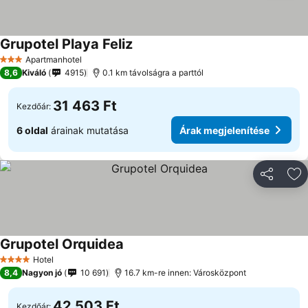
Grupotel Playa Feliz
Apartmanhotel
3 Kategória
8,6
Kiváló
4915
0.1 km távolságra a parttól
31 463 Ft
Kezdőár:
6 oldal
árainak mutatása
Árak megjelenítése
Megosztá
Ho
Grupotel Orquidea
Hotel
4 Kategória
8,4
Nagyon jó
10 691
16.7 km-re innen: Városközpont
42 503 Ft
Kezdőár: