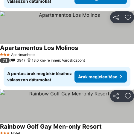
válasszon dátumokat
Megosztá
Ho
Apartamentos Los Molinos
Apartmanhotel
3 Kategória
7,1
394
18.0 km-re innen: Városközpont
A pontos árak megtekintéséhez
Árak megjelenítése
válasszon dátumokat
Megosztá
Ho
Rainbow Golf Gay Men-only Resort
Hotel