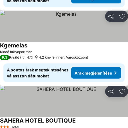
válasszon dátumokat
Megosztá
Ho
Kgemelas
Árak megjelenítése
Kiadó ház/apartman
9,3
Kiváló
47
4.2 km-re innen: Városközpont
A pontos árak megtekintéséhez
Árak megjelenítése
válasszon dátumokat
Megosztá
Ho
SAHERA HOTEL BOUTIQUE
Árak megjelenítése
Hotel