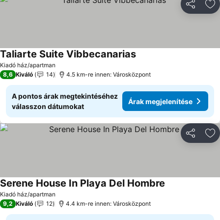
Megosztá
Ho
Taliarte Suite Vibbecanarias
Árak megjelenítése
Kiadó ház/apartman
8,6
Kiváló
14
4.5 km-re innen: Városközpont
A pontos árak megtekintéséhez
Árak megjelenítése
válasszon dátumokat
Megosztá
Ho
Serene House In Playa Del Hombre
Árak megjelení
Kiadó ház/apartman
9,2
Kiváló
12
4.4 km-re innen: Városközpont