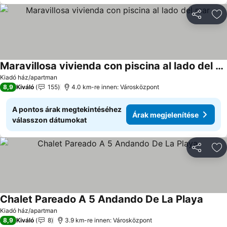
Megosztá
Ho
Maravillosa vivienda con piscina al lado del mar
Árak megjelenítése
Kiadó ház/apartman
8,9
Kiváló
155
4.0 km-re innen: Városközpont
A pontos árak megtekintéséhez
Árak megjelenítése
válasszon dátumokat
Megosztá
Ho
Chalet Pareado A 5 Andando De La Playa
Árak m
Kiadó ház/apartman
8,9
Kiváló
8
3.9 km-re innen: Városközpont