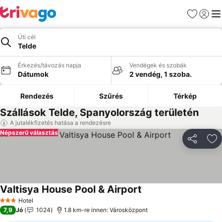
Kedvencek
Bejelen
Me
Úti cél
Telde
Érkezés/távozás napja
Vendégek és szobák
Dátumok
2 vendég, 1 szoba.
Rendezés
Szűrés
Térkép
Szállások Telde, Spanyolország területén
A jutalékfizetés hatása a rendezésre
Népszerű választás
Megosztá
Ho
Valtisya House Pool & Airport
Árak megjelenítése
Hotel
3 Kategória
7,9
Jó
1024
1.8 km-re innen: Városközpont