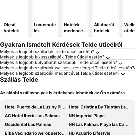
Olcsó
Luxushote
Hotelek
Állatbarát
Well
hotelek
lek
medencév
hotelek
otele
el
Gyakran Ismételt Kérdések Telde úticélról
Melyek a legjobb szállodák Telde úticél esetén?
Melyek a legjobb luxusszállodák Telde úticél esetén?
Melyek a legjobb kutyabarát szállodák Telde úticél esetén?
Melyek a legjobb szállodák wellness-részleggel Telde úticél esetén?
Melyek a legjobb szállodák medencével Telde úticél esetén?
Szállás Telde
Az alábbi szálláshelyek is érdekesek lehetnek az Ön számára...
Hotel Puerto de La Luz by Pierre & Vacances
Hotel Cristina By Tigotan Las Palmas - Adults Only +16
AC Hotel Iberia Las Palmas
NH Imperial Playa
Occidental Las Palmas
NH Las Palmas Playa las Canteras
Elba Vecindario Aeropuerto Business & Convention Hotel
HD Acuario Lifestyle