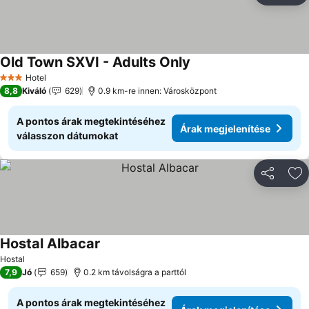
Old Town SXVI - Adults Only
Árak megjelenítése
Hotel
3 Kategória
8,8
Kiváló
629
0.9 km-re innen: Városközpont
A pontos árak megtekintéséhez
Árak megjelenítése
válasszon dátumokat
Megosztá
Ho
Hostal Albacar
Árak megjelenítése
Hostal
7,9
Jó
659
0.2 km távolságra a parttól
A pontos árak megtekintéséhez