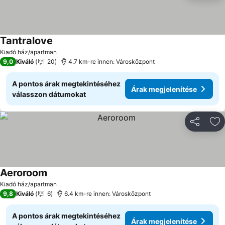
Tantralove
Árak megjelenítése
Kiadó ház/apartman
9,0
Kiváló
20
4.7 km-re innen: Városközpont
A pontos árak megtekintéséhez
Árak megjelenítése
válasszon dátumokat
Megosztá
Ho
Aeroroom
Árak megjelenítése
Kiadó ház/apartman
9,8
Kiváló
6
6.4 km-re innen: Városközpont
A pontos árak megtekintéséhez
Árak megjelenítése