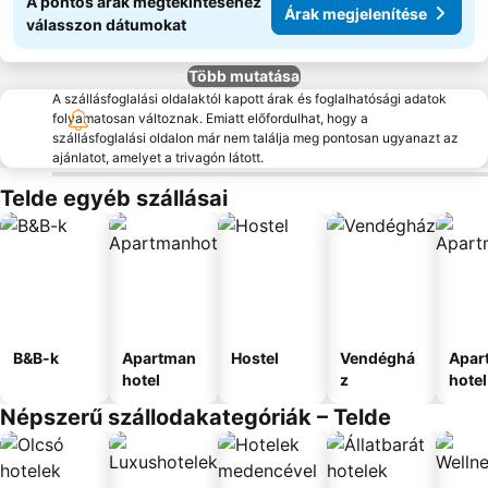
A pontos árak megtekintéséhez
Árak megjelenítése
válasszon dátumokat
Több mutatása
A szállásfoglalási oldalaktól kapott árak és foglalhatósági adatok
folyamatosan változnak. Emiatt előfordulhat, hogy a
szállásfoglalási oldalon már nem találja meg pontosan ugyanazt az
ajánlatot, amelyet a trivagón látott.
Telde egyéb szállásai
B&B-k
Apartman
Hostel
Vendéghá
Apar
hotel
z
hotel
Népszerű szállodakategóriák – Telde