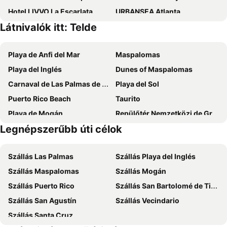
Hotel LIVVO La Escarlata
URBANSEA Atlanta
Látnivalók itt: Telde
Sercotel Parque Las Palmas
Hotel Las Palmas Urban Center
Hotel Silken Saaj Las Palmas
Occidental Las Canteras
Playa de Anfi del Mar
Maspalomas
Hotel LIVVO Fataga
Sercotel Playa Canteras
Playa del Inglés
Dunes of Maspalomas
Hotel LIVVO Lumm
URBANSEA BEX
Carnaval de Las Palmas de Gran Canaria
Playa del Sol
Hotel Concorde
Apartamentos Tinoca
Puerto Rico Beach
Taurito
AC Hotel Gran Canaria
Santa Catalina, a Royal Hideaway Hotel
Playa de Mogán
Repülőtér Nemzetközi de Gran Canaria
Hotel Catalina
Villa Bandama Golf
Legnépszerűbb úti célok
Amadores
Gran Canaria Repülőtér
Hotel Verol
Valtisya House Pool & Airport
Las Palmas
Playa de las Casillas
Hotel Valencia
Bull Reina Isabel & Spa
Szállás Las Palmas
Szállás Playa del Inglés
Arguineguín
Gran Canaria Stadium
Catalina Plaza Hotel Sostenible
Exe Las Palmas
Szállás Maspalomas
Szállás Mogán
Templo Ecuménico San Salvador
Aqualand Maspalomas
Hotel Aloe Canteras
Hotel Escuela Santa Brígida
Szállás Puerto Rico
Szállás San Bartolomé de Tirajana
Yumbo centrum
Puerto de Mogán
Crisol Faycan
TC Hotel Doña Luisa
Szállás San Agustín
Szállás Vecindario
Centro Comercial El Mirador
La Garita
Hotel Pujol
Hotel Madrid
Szállás Santa Cruz
Salinetas
Melenara
Bull Astoria
Hotel Olympia