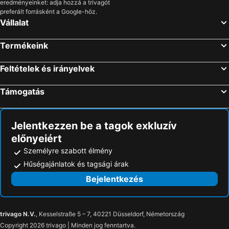
eredményeinket: adja hozzá a trivagót
Los Cristianos, Kanári-szigetek Szállás
Barcelona, Katalónia Szállás
preferált forrásként a Google-höz.
Vállalat
Alicante, Valencia Szállás
Valencia, Valencia Szállás
Málaga, Andalúzia Szállás
Benidorm, Valencia Szállás
Termékeink
Las Palmas, Kanári-szigetek Szállás
Madrid, Madrid Szállás
Feltételek és irányelvek
Can Picafort, Baleár-szigetek Szállás
Támogatás
Jelentkezzen be a tagok exkluzív
előnyeiért
Személyre szabott élmény
Hűségajánlatok és tagsági árak
Bejelentkezés
trivago N.V.
, Kesselstraße 5 – 7, 40221 Düsseldorf, Németország
Copyright 2026 trivago | Minden jog fenntartva.