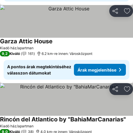
Megosztá
Ho
Garza Attic House
Árak megjelenítése
Kiadó ház/apartman
9,2
Kiváló
161
6.2 km-re innen: Városközpont
A pontos árak megtekintéséhez
Árak megjelenítése
válasszon dátumokat
Megosztá
Ho
Rincón del Atlantico by "BahiaMarCanarias"
Ára
Kiadó ház/apartman
9,0
Kiváló
38
4.0 km-re innen: Városközpont