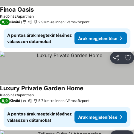
Finca Oasis
Árak megjelenítése
Kiadó ház/apartman
8,5
Kiváló
5
2.9 km-re innen: Városközpont
A pontos árak megtekintéséhez
Árak megjelenítése
válasszon dátumokat
Megosztá
Ho
Luxury Private Garden Home
Árak megjelenítése
Kiadó ház/apartman
8,9
Kiváló
6
5.7 km-re innen: Városközpont
A pontos árak megtekintéséhez
Árak megjelenítése
válasszon dátumokat