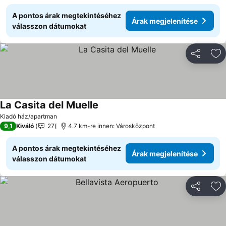
A pontos árak megtekintéséhez
Árak megjelenítése
válasszon dátumokat
Megosztá
Ho
La Casita del Muelle
Árak megjelenítése
Kiadó ház/apartman
9,1
Kiváló
27
4.7 km-re innen: Városközpont
A pontos árak megtekintéséhez
Árak megjelenítése
válasszon dátumokat
Megosztá
Ho