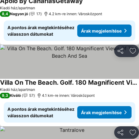
Apolo By CanariasGetaway
Árak megjelenítése
Kiadó ház/apartman
8,4
Nagyon jó
17
4.2 km-re innen: Városközpont
A pontos árak megtekintéséhez
Árak megjelenítése
válasszon dátumokat
Megosztá
Ho
Villa On The Beach. Golf. 180 Magnificent Views Of The Beach And Sea
Árak megjelenítése
Kiadó ház/apartman
9,3
Kiváló
57
4.1 km-re innen: Városközpont
A pontos árak megtekintéséhez
Árak megjelenítése
válasszon dátumokat
Megosztá
Ho