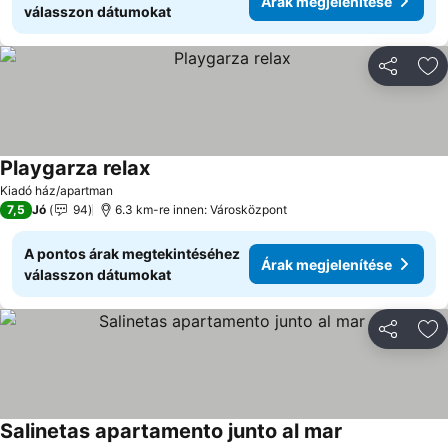
Árak megjelenítése
válasszon dátumokat
Megosztá
Ho
Playgarza relax
Árak megjelenítése
Kiadó ház/apartman
7,5
Jó
94
6.3 km-re innen: Városközpont
A pontos árak megtekintéséhez
Árak megjelenítése
válasszon dátumokat
Megosztá
Ho
Salinetas apartamento junto al mar
Árak megjelen