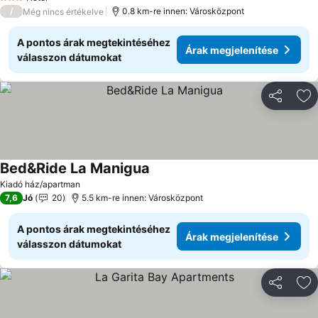
3 Kategória
/
0.8 km-re innen: Városközpont
Még nincs értékelve
A pontos árak megtekintéséhez
Árak megjelenítése
válasszon dátumokat
Megosztá
Ho
Bed&Ride La Manigua
Árak megjelenítése
Kiadó ház/apartman
7,6
Jó
20
5.5 km-re innen: Városközpont
A pontos árak megtekintéséhez
Árak megjelenítése
válasszon dátumokat
Megosztá
Ho