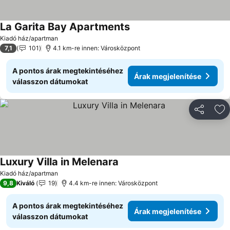
La Garita Bay Apartments
Árak megjelenítése
Kiadó ház/apartman
7,1
101
4.1 km-re innen: Városközpont
A pontos árak megtekintéséhez
Árak megjelenítése
válasszon dátumokat
Megosztá
Ho
Luxury Villa in Melenara
Árak megjelenítése
Kiadó ház/apartman
9,8
Kiváló
19
4.4 km-re innen: Városközpont
A pontos árak megtekintéséhez
Árak megjelenítése
válasszon dátumokat