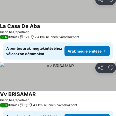
Megosztá
Ho
La Casa De Aba
Árak megjelenítése
Kiadó ház/apartman
9,4
Kiváló
17
2.4 km-re innen: Városközpont
A pontos árak megtekintéséhez
Árak megjelenítése
válasszon dátumokat
Megosztá
Ho
Vv BRISAMAR
Árak megjelenítése
Kiadó ház/apartman
9,6
Kiváló
5
4.1 km-re innen: Városközpont