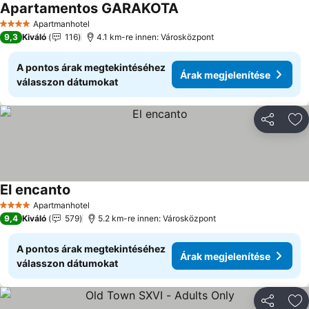
Apartamentos GARAKOTA
Árak megjelenítése
Apartmanhotel
4 Kategória
9,3
Kiváló
116
4.1 km-re innen: Városközpont
A pontos árak megtekintéséhez
Árak megjelenítése
válasszon dátumokat
Megosztá
Ho
El encanto
Árak megjelenítése
Apartmanhotel
4 Kategória
9,4
Kiváló
579
5.2 km-re innen: Városközpont
A pontos árak megtekintéséhez
Árak megjelenítése
válasszon dátumokat
Megosztá
Ho