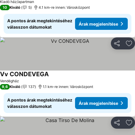
Kiadó ház/apartman
10
Kiváló
5
4.1 km-re innen: Városközpont
A pontos árak megtekintéséhez
Árak megjelenítése
válasszon dátumokat
Megosztá
Ho
Vv CONDEVEGA
Árak megjelenítése
Vendégház
9,6
Kiváló
137
1.1 km-re innen: Városközpont
A pontos árak megtekintéséhez
Árak megjelenítése
válasszon dátumokat
Megosztá
Ho