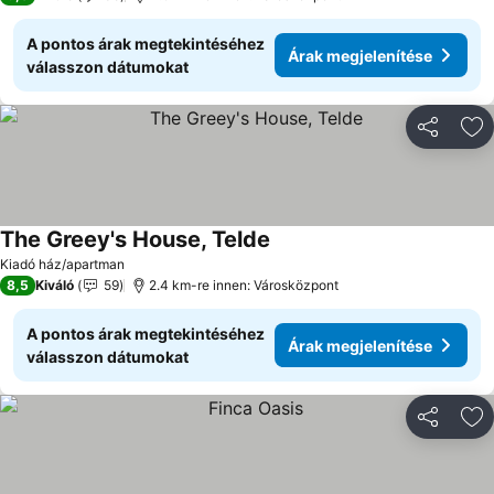
A pontos árak megtekintéséhez
Árak megjelenítése
válasszon dátumokat
Megosztá
Ho
The Greey's House, Telde
Árak megjelenítése
Kiadó ház/apartman
8,5
Kiváló
59
2.4 km-re innen: Városközpont
A pontos árak megtekintéséhez
Árak megjelenítése
válasszon dátumokat
Megosztá
Ho