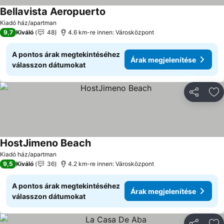
Bellavista Aeropuerto
Árak megjelenítése
Kiadó ház/apartman
9,7
Kiváló
48
4.6 km-re innen: Városközpont
A pontos árak megtekintéséhez
Árak megjelenítése
válasszon dátumokat
Megosztá
Ho
HostJimeno Beach
Árak megjelenítése
Kiadó ház/apartman
9,5
Kiváló
36
4.2 km-re innen: Városközpont
A pontos árak megtekintéséhez
Árak megjelenítése
válasszon dátumokat