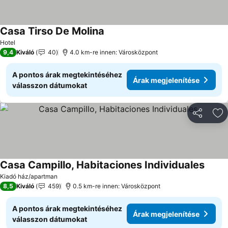
Casa Tirso De Molina
Árak megjelenítése
Hotel
9,4
Kiváló
40
4.0 km-re innen: Városközpont
A pontos árak megtekintéséhez
Árak megjelenítése
válasszon dátumokat
Megosztá
Ho
Casa Campillo, Habitaciones Individuales
Árak 
Kiadó ház/apartman
8,5
Kiváló
459
0.5 km-re innen: Városközpont
A pontos árak megtekintéséhez
Árak megjelenítése
válasszon dátumokat