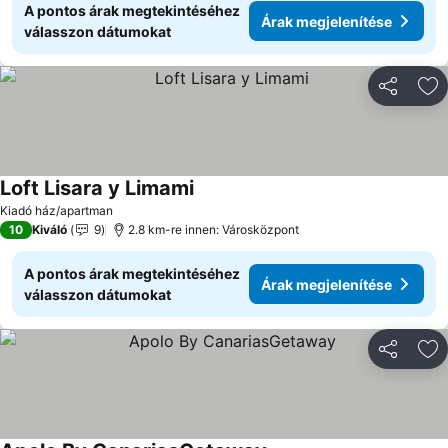
A pontos árak megtekintéséhez
Árak megjelenítése
válasszon dátumokat
Megosztá
Ho
Loft Lisara y Limami
Árak megjelenítése
Kiadó ház/apartman
10
Kiváló
9
2.8 km-re innen: Városközpont
A pontos árak megtekintéséhez
Árak megjelenítése
válasszon dátumokat
Megosztá
Ho