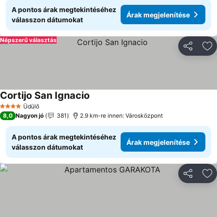
A pontos árak megtekintéséhez
Árak megjelenítése
válasszon dátumokat
Népszerű választás
Megosztá
Ho
Cortijo San Ignacio
Árak megjelenítése
Üdülő
4 Kategória
8,0
Nagyon jó
381
2.9 km-re innen: Városközpont
A pontos árak megtekintéséhez
Árak megjelenítése
válasszon dátumokat
Megosztá
Ho