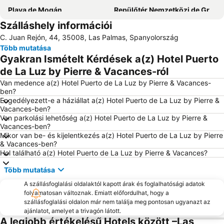
Playa de Mogán
Repülőtér Nemzetközi de Gran Canaria
Szálláshely információi
Amadores
Las Palmas
C. Juan Rejón, 44, 35008, Las Palmas, Spanyolország
Gran Canaria Repülőtér
Playa de las Casillas
Több mutatása
Gran Canaria Stadium
Aqualand Maspalomas
Gyakran Ismételt Kérdések a(z) Hotel Puerto
Templo Ecuménico San Salvador
Yumbo centrum
de La Luz by Pierre & Vacances-ról
Puerto de Mogán
Centro Comercial Las Arenas
Van medence a(z) Hotel Puerto de La Luz by Pierre & Vacances-
ben?
Triana
Maspalomas Golf
Engedélyezett-e a háziállat a(z) Hotel Puerto de La Luz by Pierre &
Vacances-ben?
Van parkolási lehetőség a(z) Hotel Puerto de La Luz by Pierre &
Vacances-ben?
Mikor van be- és kijelentkezés a(z) Hotel Puerto de La Luz by Pierre
& Vacances-ben?
Hol található a(z) Hotel Puerto de La Luz by Pierre & Vacances?
Több mutatása
A szállásfoglalási oldalaktól kapott árak és foglalhatósági adatok
folyamatosan változnak. Emiatt előfordulhat, hogy a
szállásfoglalási oldalon már nem találja meg pontosan ugyanazt az
ajánlatot, amelyet a trivagón látott.
A legjobb értékelésű Hotels között –Las