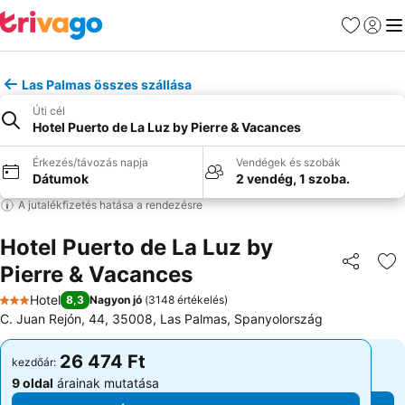
Kedvencek
Bejelen
Me
Las Palmas összes szállása
Úti cél
Hotel Puerto de La Luz by Pierre & Vacances
Érkezés/távozás napja
Vendégek és szobák
Dátumok
2 vendég, 1 szoba.
A jutalékfizetés hatása a rendezésre
Hotel Puerto de La Luz by
Pierre & Vacances
Megosztá
Ho
Hotel
8,3
Nagyon jó
(
3148 értékelés
)
3 Kategória
C. Juan Rejón, 44, 35008, Las Palmas, Spanyolország
26 474 Ft
26 474 Ft
kezdőár:
kezdőár:
9 oldal
árainak mutatása
9 oldal
árainak mutatása