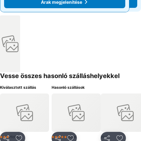
Árak megjelenítése
Árak megjelenítése
Vesse összes hasonló szálláshelyekkel
Kiválasztott szállás
Hasonló szállások
Hotel
Hotel
Hotel
3 Kategória
5 Kategória