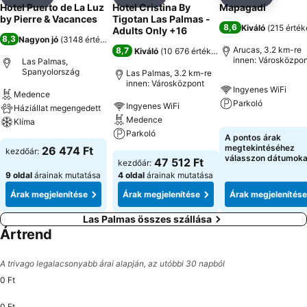
Megosztás
Hozzáadás a kedvencekhez
Megosztás
Hozzáadás a kedvencekhez
Megosztás
Hozzáad
Hotel Puerto de La Luz
Hotel Cristina By
Mapagadi
by Pierre & Vacances
Tigotan Las Palmas -
8,6
Kiváló
(
215 érték
Adults Only +16
8,3
Nagyon jó
(
3148 értékelés
)
Arucas, 3.2 km-re
8,7
Kiváló
(
10 676 értékelés
)
innen: Városközpon
Las Palmas,
Spanyolország
Las Palmas, 3.2 km-re
innen: Városközpont
Ingyenes WiFi
Medence
Parkoló
Ingyenes WiFi
Háziállat megengedett
Medence
Klíma
Parkoló
A pontos árak
megtekintéséhez
26 474 Ft
kezdőár:
válasszon dátumoka
47 512 Ft
kezdőár:
9 oldal
árainak mutatása
4 oldal
árainak mutatása
Árak megjelenítése
Árak megjelenítése
Árak megjelenítése
Las Palmas összes szállása
Ártrend
A trivago legalacsonyabb árai alapján, az utóbbi 30 napból
0 Ft
0 Ft