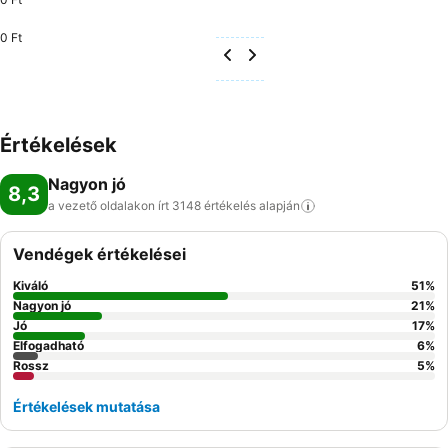
0 Ft
Értékelések
Nagyon jó
8,3
a vezető oldalakon írt 3148 értékelés
alapján
Vendégek értékelései
Kiváló
51
%
Nagyon jó
21
%
Jó
17
%
Elfogadható
6
%
Rossz
5
%
Értékelések mutatása