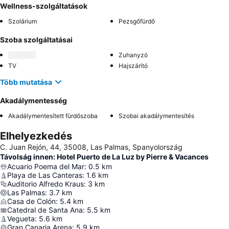
Wellness-szolgáltatások
Szolárium
Pezsgőfürdő
Szoba szolgáltatásai
Zuhanyzó
TV
Hajszárító
Több mutatása
Akadálymentesség
Akadálymentesített fürdőszoba
Szobai akadálymentesítés
Elhelyezkedés
C. Juan Rejón, 44, 35008, Las Palmas, Spanyolország
Távolság innen: Hotel Puerto de La Luz by Pierre & Vacances
Acuario Poema del Mar
:
0.5
km
Playa de Las Canteras
:
1.6
km
Auditorio Alfredo Kraus
:
3
km
Las Palmas
:
3.7
km
Casa de Colón
:
5.4
km
Catedral de Santa Ana
:
5.5
km
Vegueta
:
5.6
km
Gran Canaria Arena
:
5.9
km