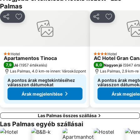
Palmas
Megosztás
Hozzáadás a kedvencekhez
Megosztás
Hozzáadás a
Hotel
Hotel
2 Kategória
4 Kategória
Apartamentos Tinoca
AC Hotel Gran Can
7,9
8,0
Jó
(
1957 értékelés
)
Nagyon jó
(
5947 ért
Las Palmas, 4.0 km-re innen: Városközpont
Las Palmas, 2.9 km-re
A pontos árak megtekintéséhez
A pontos árak megt
válasszon dátumokat
válasszon dátumok
Árak megjelenítése
Árak megjele
Las Palmas összes szállása
Las Palmas egyéb szállásai