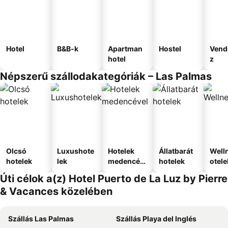
Hotel
B&B-k
Apartman
Hostel
Vend
hotel
z
Népszerű szállodakategóriák – Las Palmas
Olcsó
Luxushote
Hotelek
Állatbarát
Well
hotelek
lek
medencév
hotelek
otele
el
Úti célok a(z) Hotel Puerto de La Luz by Pierre
& Vacances közelében
Szállás Las Palmas
Szállás Playa del Inglés