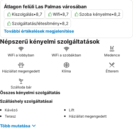
Átlagon felüli Las Palmas városában
Kiszolgálás
•
8,7
Wifi
•
8,7
Szoba kényelme
•
8,2
Szolgáltatás/létesítmény
•
8,2
További értékelések megjelenítése
Népszerű kényelmi szolgáltatások
WiFi a lobbyban
WiFi a szobákban
Medence
Háziállat megengedett
Klíma
Étterem
Szálloda bár
Összes kényelmi szolgáltatás
Szálláshely szolgáltatásai
Kávézó
Lift
Terasz
Háziállat megengedett
Több mutatása