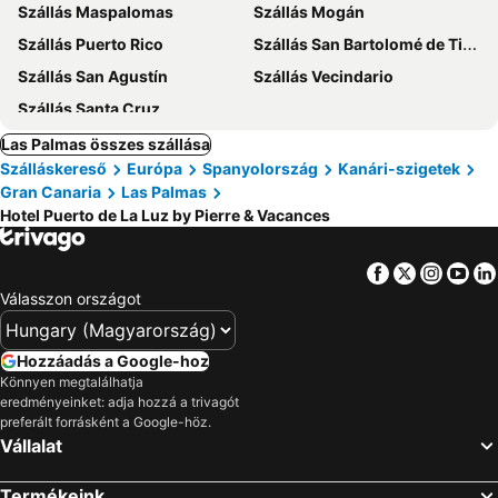
Szállás Maspalomas
Szállás Mogán
Szállás Puerto Rico
Szállás San Bartolomé de Tirajana
Szállás San Agustín
Szállás Vecindario
Szállás Santa Cruz
Las Palmas összes szállása
Szálláskereső
Európa
Spanyolország
Kanári-szigetek
Gran Canaria
Las Palmas
Hotel Puerto de La Luz by Pierre & Vacances
Facebook
Twitter
Insta
Yo
Válasszon országot
Hozzáadás a Google-hoz
Könnyen megtalálhatja
eredményeinket: adja hozzá a trivagót
preferált forrásként a Google-höz.
Vállalat
Termékeink