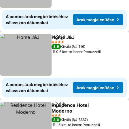
A pontos árak megtekintéséhez
Árak megjelenítése
válasszon dátumokat
Home J&J
Megosztás
Hozzáadás a kedvencekhez
4 Kategória
8,6
Kiváló
116
0.6 km-re innen: Petruzzelli
A pontos árak megtekintéséhez
Árak megjelenítése
válasszon dátumokat
Residence Hotel
Megosztás
Hozzáadás a kedvencekhez
Moderno
3 Kategória
8,6
Kiváló
5567
1.5 km-re innen: Petruzzelli