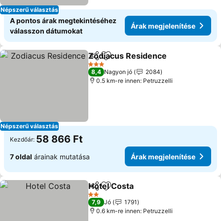
Népszerű választás
A pontos árak megtekintéséhez
Árak megjelenítése
válasszon dátumokat
Zodiacus Residence
Megosztás
Hozzáadás a kedvencekhez
3 Kategória
8,4
Nagyon jó
2084
0.5 km-re innen: Petruzzelli
Népszerű választás
58 866 Ft
Kezdőár:
7 oldal
árainak mutatása
Árak megjelenítése
Hotel Costa
Megosztás
Hozzáadás a kedvencekhez
2 Kategória
7,9
Jó
1791
0.6 km-re innen: Petruzzelli