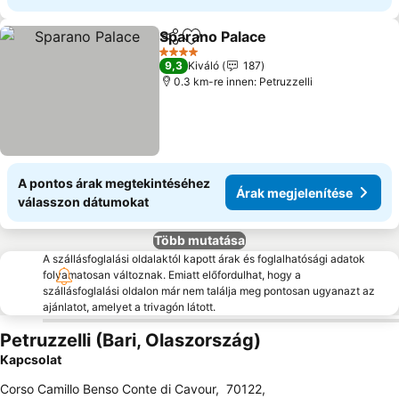
Sparano Palace
Megosztás
Hozzáadás a kedvencekhez
4 Kategória
9,3
Kiváló
187
0.3 km-re innen: Petruzzelli
A pontos árak megtekintéséhez
Árak megjelenítése
válasszon dátumokat
Több mutatása
A szállásfoglalási oldalaktól kapott árak és foglalhatósági adatok
folyamatosan változnak. Emiatt előfordulhat, hogy a
szállásfoglalási oldalon már nem találja meg pontosan ugyanazt az
ajánlatot, amelyet a trivagón látott.
Petruzzelli (Bari, Olaszország)
Kapcsolat
Corso Camillo Benso Conte di Cavour
,
70122
,