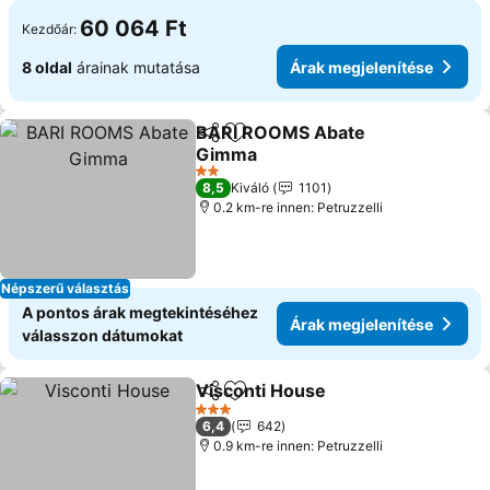
60 064 Ft
Kezdőár:
8 oldal
árainak mutatása
Árak megjelenítése
BARI ROOMS Abate
Megosztás
Hozzáadás a kedvencekhez
Gimma
2 Kategória
8,5
Kiváló
1101
0.2 km-re innen: Petruzzelli
Népszerű választás
A pontos árak megtekintéséhez
Árak megjelenítése
válasszon dátumokat
Visconti House
Megosztás
Hozzáadás a kedvencekhez
3 Kategória
6,4
642
0.9 km-re innen: Petruzzelli