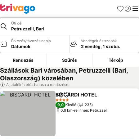
Kedvencek
Bejelen
Me
Úti cél
Petruzzelli, Bari
Érkezés/távozás napja
Vendégek és szobák
Dátumok
2 vendég, 1 szoba.
Rendezés
Szűrés
Térkép
Szállások Bari városában, Petruzzelli (Bari,
Olaszország) közelében
A jutalékfizetés hatása a rendezésre
BISCARDI HOTEL
Megosztás
Hozzáadás a kedvencekhez
4 Kategória
9,0
Kiváló
235
0.9 km-re innen: Petruzzelli