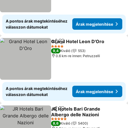
A pontos árak megtekintéséhez
Árak megjelenítése
válasszon dátumokat
Grand Hotel Leon D'Oro
Megosztás
Hozzáadás a kedvencekhez
4 Kategória
9,4
Kiváló
553
0.6 km-re innen: Petruzzelli
A pontos árak megtekintéséhez
Árak megjelenítése
válasszon dátumokat
JR Hotels Bari Grande
Megosztás
Hozzáadás a kedvencekhez
Albergo delle Nazioni
5 Kategória
8,6
Kiváló
5400