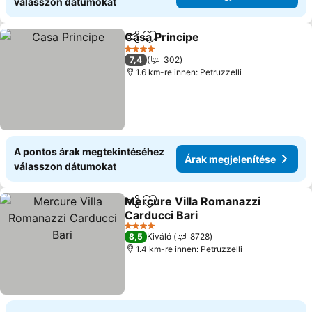
válasszon dátumokat
Casa Principe
Megosztás
Hozzáadás a kedvencekhez
4 Kategória
7,4
302
1.6 km-re innen: Petruzzelli
A pontos árak megtekintéséhez
Árak megjelenítése
válasszon dátumokat
Mercure Villa Romanazzi
Megosztás
Hozzáadás a kedvencekhez
Carducci Bari
4 Kategória
8,5
Kiváló
8728
1.4 km-re innen: Petruzzelli