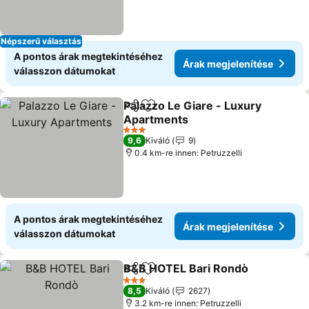
Népszerű választás
A pontos árak megtekintéséhez
Árak megjelenítése
válasszon dátumokat
Palazzo Le Giare - Luxury
Megosztás
Hozzáadás a kedvencekhez
Apartments
3 Kategória
9,6
Kiváló
9
0.4 km-re innen: Petruzzelli
A pontos árak megtekintéséhez
Árak megjelenítése
válasszon dátumokat
B&B HOTEL Bari Rondò
Megosztás
Hozzáadás a kedvencekhez
3 Kategória
8,5
Kiváló
2627
3.2 km-re innen: Petruzzelli