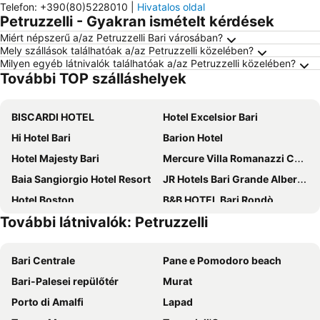
Telefon
:
+390(80)5228010
|
Hivatalos oldal
Petruzzelli - Gyakran ismételt kérdések
Miért népszerű a/az Petruzzelli Bari városában?
Mely szállások találhatóak a/az Petruzzelli közelében?
Milyen egyéb látnivalók találhatóak a/az Petruzzelli közelében?
További TOP szálláshelyek
BISCARDI HOTEL
Hotel Excelsior Bari
Hi Hotel Bari
Barion Hotel
Hotel Majesty Bari
Mercure Villa Romanazzi Carducci Bari
Baia Sangiorgio Hotel Resort
JR Hotels Bari Grande Albergo delle Nazioni
Hotel Boston
B&B HOTEL Bari Rondò
További látnivalók: Petruzzelli
Residence Hotel Moderno
The Nicolaus Hotel
Hotel HR
Affittacamere Valentino
Bari Centrale
Pane e Pomodoro beach
JR Hotels Oriente Bari
Comeacasatua
Bari-Palesei repülőtér
Murat
Hotel Riva Del Sole
Hotel Auditorium
Porto di Amalfi
Lapad
Hotel Pensione Romeo
UNA HOTELS Regina Bari