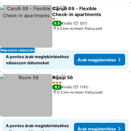
Carulli 69 - Flexible
Megosztás
Hozzáadás a kedvencekhez
Check-in apartments
1 Kategória
9,5
Kiváló
557
0.5 km-re innen: Petruzzelli
Népszerű választás
A pontos árak megtekintéséhez
Árak megjelenítése
válasszon dátumokat
Room 56
Megosztás
Hozzáadás a kedvencekhez
3 Kategória
9,1
Kiváló
1191
0.3 km-re innen: Petruzzelli
A pontos árak megtekintéséhez
Árak megjelenítése