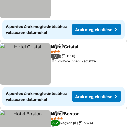
A pontos árak megtekintéséhez
Árak megjelenítése
válasszon dátumokat
Hotel Cristal
Megosztás
Hozzáadás a kedvencekhez
3 Kategória
7,1
1916
1.2 km-re innen: Petruzzelli
A pontos árak megtekintéséhez
Árak megjelenítése
válasszon dátumokat
Hotel Boston
Megosztás
Hozzáadás a kedvencekhez
4 Kategória
8,2
Nagyon jó
5824