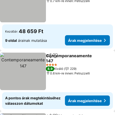
0.7 km-re innen: Petruzzelli
48 659 Ft
Kezdőár:
9 oldal
árainak mutatása
Árak megjelenítése
Contemporaneamente
Megosztás
Hozzáadás a kedvencekhez
147
4 Kategória
8,9
Kiváló
229
0.6 km-re innen: Petruzzelli
A pontos árak megtekintéséhez
Árak megjelenítése
válasszon dátumokat