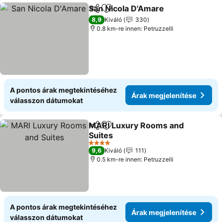
San Nicola D'Amare
Megosztás
Hozzáadás a kedvencekhez
8,9
Kiváló
330
0.8 km-re innen: Petruzzelli
A pontos árak megtekintéséhez
Árak megjelenítése
válasszon dátumokat
MARI Luxury Rooms and
Megosztás
Hozzáadás a kedvencekhez
Suites
4 Kategória
9,6
Kiváló
111
0.5 km-re innen: Petruzzelli
A pontos árak megtekintéséhez
Árak megjelenítése
válasszon dátumokat