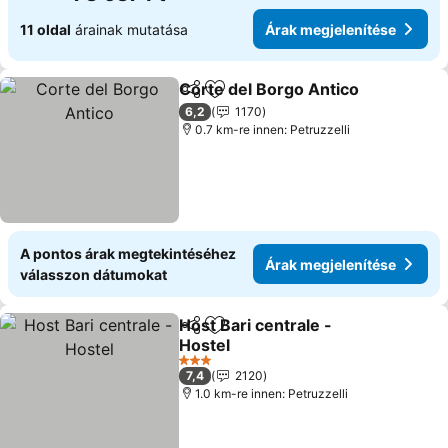
11 oldal
árainak mutatása
Árak megjelenítése
Corte del Borgo Antico
Megosztás
Hozzáadás a kedvencekhez
6,2
1170
0.7 km-re innen: Petruzzelli
A pontos árak megtekintéséhez
Árak megjelenítése
válasszon dátumokat
Host Bari centrale -
Megosztás
Hozzáadás a kedvencekhez
Hostel
3 Kategória
7,4
2120
1.0 km-re innen: Petruzzelli