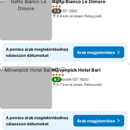
Gatto Bianco Le Dimore
Megosztás
Hozzáadás a kedvencekhez
3 Kategória
7,3
1262
0.4 km-re innen: Petruzzelli
A pontos árak megtekintéséhez
Árak megjelenítése
válasszon dátumokat
Mövenpick Hotel Bari
Megosztás
Hozzáadás a kedvencekhez
4 Kategória
8,7
Kiváló
1620
0.7 km-re innen: Petruzzelli
A pontos árak megtekintéséhez
Árak megjelenítése
válasszon dátumokat