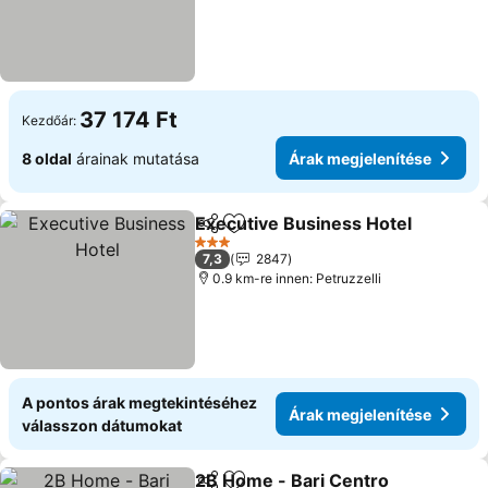
37 174 Ft
Kezdőár:
8 oldal
árainak mutatása
Árak megjelenítése
Executive Business Hotel
Megosztás
Hozzáadás a kedvencekhez
3 Kategória
7,3
2847
0.9 km-re innen: Petruzzelli
A pontos árak megtekintéséhez
Árak megjelenítése
válasszon dátumokat
2B Home - Bari Centro