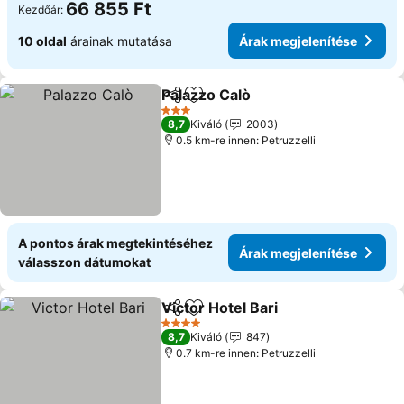
66 855 Ft
Kezdőár:
10 oldal
árainak mutatása
Árak megjelenítése
Palazzo Calò
Megosztás
Hozzáadás a kedvencekhez
3 Kategória
8,7
Kiváló
2003
0.5 km-re innen: Petruzzelli
A pontos árak megtekintéséhez
Árak megjelenítése
válasszon dátumokat
Victor Hotel Bari
Megosztás
Hozzáadás a kedvencekhez
4 Kategória
8,7
Kiváló
847
0.7 km-re innen: Petruzzelli