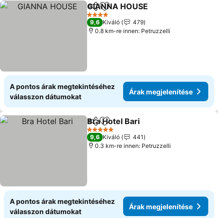
GIANNA HOUSE
Megosztás
Hozzáadás a kedvencekhez
4 Kategória
9,6
Kiváló
479
0.8 km-re innen: Petruzzelli
A pontos árak megtekintéséhez
Árak megjelenítése
válasszon dátumokat
Bra Hotel Bari
Megosztás
Hozzáadás a kedvencekhez
5 Kategória
9,6
Kiváló
441
0.3 km-re innen: Petruzzelli
A pontos árak megtekintéséhez
Árak megjelenítése
válasszon dátumokat