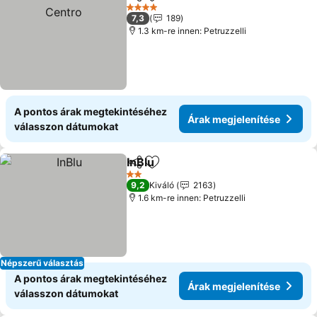
Megosztás
Hozzáadás a kedvencekhez
4 Kategória
7,3
189
1.3 km-re innen: Petruzzelli
A pontos árak megtekintéséhez
Árak megjelenítése
válasszon dátumokat
InBlu
Megosztás
Hozzáadás a kedvencekhez
2 Kategória
9,2
Kiváló
2163
1.6 km-re innen: Petruzzelli
Népszerű választás
A pontos árak megtekintéséhez
Árak megjelenítése
válasszon dátumokat