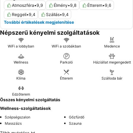
Atmoszféra
•
9,9
Élmény
•
9,8
Étterem
•
9,6
Reggeli
•
9,4
Szállás
•
9,4
További értékelések megjelenítése
Népszerű kényelmi szolgáltatások
WiFi a lobbyban
WiFi a szobákban
Medence
Wellness
Parkoló
Háziállat megengedett
Klíma
Étterem
Szálloda bár
Edzőterem
Összes kényelmi szolgáltatás
Wellness-szolgáltatások
Szépségszalon
Gőzfürdő
Masszázs
Szauna
Több mutatása