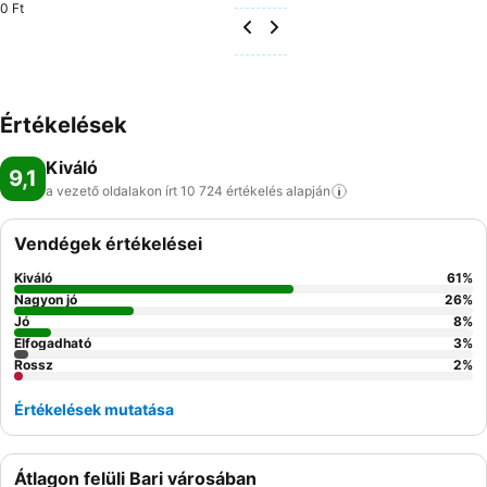
0 Ft
Értékelések
Kiváló
9,1
a vezető oldalakon írt 10 724 értékelés
alapján
Vendégek értékelései
Kiváló
61
%
Nagyon jó
26
%
Jó
8
%
Elfogadható
3
%
Rossz
2
%
Értékelések mutatása
Átlagon felüli Bari városában