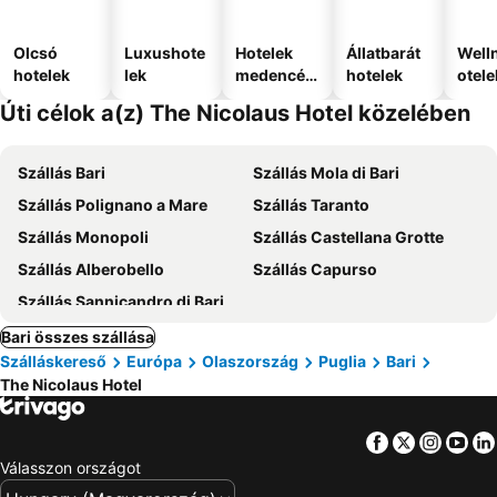
Olcsó
Luxushote
Hotelek
Állatbarát
Well
hotelek
lek
medencév
hotelek
otele
el
Úti célok a(z) The Nicolaus Hotel közelében
Szállás Bari
Szállás Mola di Bari
Szállás Polignano a Mare
Szállás Taranto
Szállás Monopoli
Szállás Castellana Grotte
Szállás Alberobello
Szállás Capurso
Szállás Sannicandro di Bari
Bari összes szállása
Szálláskereső
Európa
Olaszország
Puglia
Bari
The Nicolaus Hotel
Facebook
Twitter
Insta
Yo
Válasszon országot