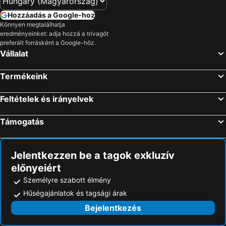
Hozzáadás a Google-hoz
Könnyen megtalálhatja
eredményeinket: adja hozzá a trivagót
preferált forrásként a Google-höz.
Vállalat
Termékeink
Feltételek és irányelvek
Támogatás
Jelentkezzen be a tagok exkluzív
előnyeiért
Személyre szabott élmény
Hűségajánlatok és tagsági árak
Bejelentkezés