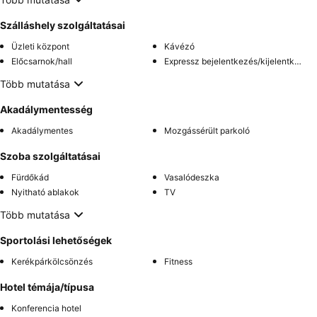
Szálláshely szolgáltatásai
Üzleti központ
Kávézó
Előcsarnok/hall
Expressz bejelentkezés/kijelentkezés
Több mutatása
Akadálymentesség
Akadálymentes
Mozgássérült parkoló
Szoba szolgáltatásai
Fürdőkád
Vasalódeszka
Nyitható ablakok
TV
Több mutatása
Sportolási lehetőségek
Kerékpárkölcsönzés
Fitness
Hotel témája/típusa
Konferencia hotel