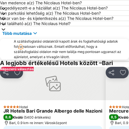
Via Sparano da Bari
Castello Normanno-Svevo
Van medence a(z) The Nicolaus Hotel-ben?
Engedélyezett-e a háziállat a(z) The Nicolaus Hotel-ben?
Orto Botanico
Primitivo
Van parkolási lehetőség a(z) The Nicolaus Hotel-ben?
Mikor van be- és kijelentkezés a(z) The Nicolaus Hotel-ben?
Cattedrale di San Sabino
Saint Nicholas Folk Festival
Hol található a(z) The Nicolaus Hotel?
Piazza Cristoforo Colombo
San Paolo
Több mutatása
Palese - Macchie
Cozze
A szállásfoglalási oldalaktól kapott árak és foglalhatósági adatok
The Trulli of Alberobello
Picone
folyamatosan változnak. Emiatt előfordulhat, hogy a
szállásfoglalási oldalon már nem találja meg pontosan ugyanazt az
Mungivacca
Centro storico
ajánlatot, amelyet a trivagón látott.
Ceglie del Campo
Cattedrale
A legjobb értékelésű Hotels között –Bari
Népszerű választás
Centro storico
Lido Santo Stefano
Megosztás
Hozzáadás a kedvencekhez
Megosztá
Ho
Hotel
Hote
5 Kategória
4 Kategóri
JR Hotels Bari Grande Albergo delle Nazioni
Mercure 
8,6
8,5
Kiváló
(
5400 értékelés
)
Kiváló
Bari, 0.9 km-re innen: Városközpont
Bari, 0.