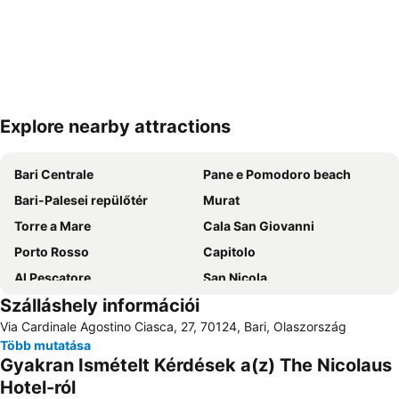
Explore nearby attractions
Nagy méretű térkép
Bari Centrale
Pane e Pomodoro beach
Bari-Palesei repülőtér
Murat
Torre a Mare
Cala San Giovanni
Porto Rosso
Capitolo
Al Pescatore
San Nicola
Szálláshely információi
Lungomare Imperatore Augusto
Stazione Ferroviaria di Bitonto
Via Cardinale Agostino Ciasca, 27, 70124, Bari, Olaszország
Bender Qassim Nemzetközi Repülőtér
Corso Vittorio Emanuele
Több mutatása
Teatro Margherita
Porto di Bari
Gyakran Ismételt Kérdések a(z) The Nicolaus
Centro Storico
Grotte di Castellana
Hotel-ról