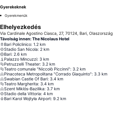
Gyerekeknek
Gyerekmenük
Elhelyezkedés
Via Cardinale Agostino Ciasca, 27, 70124, Bari, Olaszország
Távolság innen: The Nicolaus Hotel
Bari Policlinico
:
1.2
km
Stadio San Nicola
:
2
km
Bari
:
2.6
km
Palazzo Mincuzzi
:
3
km
Petruzzelli Theater
:
3.2
km
Teatro comunale "Niccolò Piccinni"
:
3.2
km
Pinacoteca Metropolitana "Corrado Giaquinto"
:
3.3
km
Swabian Castle Of Bari
:
3.4
km
Teatro Margherita
:
3.4
km
Szent Miklós-Bazilika
:
3.7
km
Stadio della Vittoria
:
4
km
Bari Karol Wojtyła Airport
:
9.2
km