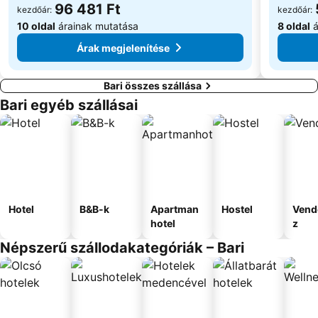
96 481 Ft
kezdőár:
kezdőár:
10 oldal
árainak mutatása
8 oldal
á
Árak megjelenítése
Bari összes szállása
Bari egyéb szállásai
Hotel
B&B-k
Apartman
Hostel
Vend
hotel
z
Népszerű szállodakategóriák – Bari