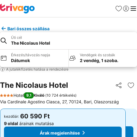
Kedvencek
Bejelen
Me
Bari összes szállása
Úti cél
The Nicolaus Hotel
Érkezés/távozás napja
Vendégek és szobák
Dátumok
2 vendég, 1 szoba.
A jutalékfizetés hatása a rendezésre
The Nicolaus Hotel
Megosztá
Ho
Hotel
9,1
Kiváló
(
10 724 értékelés
)
4 Kategória
Via Cardinale Agostino Ciasca, 27, 70124, Bari, Olaszország
60 590 Ft
60 590 Ft
kezdőár:
kezdőár:
9 oldal
árainak mutatása
9 oldal
árainak mutatása
Árak megjelenítése
Árak megjelenítése