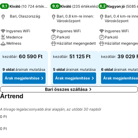
9,1
9,0
8,2
Kiváló
(
10 724 értékelés
)
Kiváló
(
235 értékelés
)
Nagyon jó
(
5085 é
Bari, Olaszország
Bari, 0.8 km-re innen:
Bari, 0.4 km-re inn
Városközpont
Városközpont
Ingyenes WiFi
Ingyenes WiFi
Ingyenes WiFi
Medence
Parkoló
Parkoló
Wellness
Háziállat megengedett
Háziállat megenge
60 590 Ft
51 125 Ft
39 029 
kezdőár:
kezdőár:
kezdőár:
9 oldal
árainak mutatása
5 oldal
árainak mutatása
6 oldal
árainak muta
Árak megjelenítése
Árak megjelenítése
Árak megjelenítése
Bari összes szállása
Ártrend
A trivago legalacsonyabb árai alapján, az utóbbi 30 napból
0 Ft
0 Ft