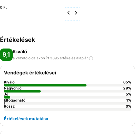
0 Ft
Értékelések
Kiváló
9,1
a vezető oldalakon írt 3895 értékelés
alapján
Vendégek értékelései
Kiváló
65
%
Nagyon jó
29
%
Jó
5
%
Elfogadható
1
%
Rossz
0
%
Értékelések mutatása