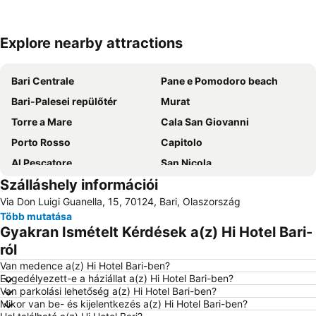
Explore nearby attractions
Nagy méretű térkép
Bari Centrale
Pane e Pomodoro beach
Bari-Palesei repülőtér
Murat
Torre a Mare
Cala San Giovanni
Porto Rosso
Capitolo
Al Pescatore
San Nicola
Szálláshely információi
Lungomare Imperatore Augusto
Stazione Ferroviaria di Bitonto
Via Don Luigi Guanella, 15, 70124, Bari, Olaszország
Bender Qassim Nemzetközi Repülőtér
Corso Vittorio Emanuele
Több mutatása
Teatro Margherita
Porto di Bari
Gyakran Ismételt Kérdések a(z) Hi Hotel Bari-
Centro Storico
Grotte di Castellana
ról
Via Sparano da Bari
Castello Normanno-Svevo
Van medence a(z) Hi Hotel Bari-ben?
Engedélyezett-e a háziállat a(z) Hi Hotel Bari-ben?
Orto Botanico
Primitivo
Van parkolási lehetőség a(z) Hi Hotel Bari-ben?
Mikor van be- és kijelentkezés a(z) Hi Hotel Bari-ben?
Cattedrale di San Sabino
Saint Nicholas Folk Festival