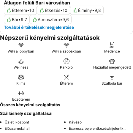
Átlagon felüli Bari városában
Étterem
•
10
Étkezés
•
10
Élmény
•
9,8
Bár
•
9,7
Atmoszféra
•
9,6
További értékelések megjelenítése
Népszerű kényelmi szolgáltatások
WiFi a lobbyban
WiFi a szobákban
Medence
Wellness
Parkoló
Háziállat megengedett
Klíma
Étterem
Szálloda bár
Edzőterem
Összes kényelmi szolgáltatás
Szálláshely szolgáltatásai
Üzleti központ
Kávézó
Előcsarnok/hall
Expressz bejelentkezés/kijelentkezés