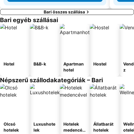
Bari összes szállása
Bari egyéb szállásai
Hotel
B&B-k
Apartman
Hostel
Vend
hotel
z
Népszerű szállodakategóriák – Bari
Olcsó
Luxushote
Hotelek
Állatbarát
Well
hotelek
lek
medencév
hotelek
otele