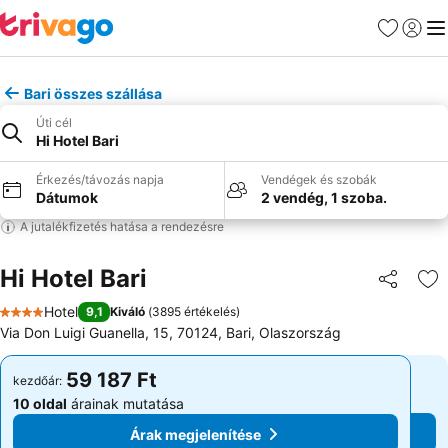
Kedvencek
Bejelen
Me
Bari összes szállása
Úti cél
Hi Hotel Bari
Érkezés/távozás napja
Vendégek és szobák
Dátumok
2 vendég, 1 szoba.
A jutalékfizetés hatása a rendezésre
Hi Hotel Bari
Megosztá
Ho
Hotel
9,1
Kiváló
(
3895 értékelés
)
4 Kategória
Via Don Luigi Guanella, 15, 70124, Bari, Olaszország
59 187 Ft
59 187 Ft
kezdőár:
kezdőár:
10 oldal
árainak mutatása
10 oldal
árainak mutatása
Árak megjelenítése
Árak megjelenítése