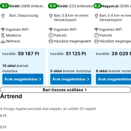
9,1
9,0
8,2
Kiváló
(
3895 értékelés
)
Kiváló
(
235 értékelés
)
Nagyon jó
(
5085 é
Bari, Olaszország
Bari, 0.8 km-re innen:
Bari, 0.4 km-re inn
Városközpont
Városközpont
Ingyenes WiFi
Ingyenes WiFi
Ingyenes WiFi
Medence
Parkoló
Parkoló
Wellness
Háziállat megengedett
Háziállat megenge
59 187 Ft
51 125 Ft
39 029 
kezdőár:
kezdőár:
kezdőár:
10 oldal
árainak
mutatása
5 oldal
árainak mutatása
6 oldal
árainak muta
Árak megjelenítése
Árak megjelenítése
Árak megjelenítése
Bari összes szállása
Ártrend
A trivago legalacsonyabb árai alapján, az utóbbi 30 napból
0 Ft
0 Ft