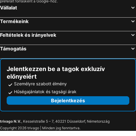
preferált forrásként a Google-höz.
Vállalat
Termékeink
Feltételek és irányelvek
Támogatás
Jelentkezzen be a tagok exkluzív
előnyeiért
Személyre szabott élmény
Hűségajánlatok és tagsági árak
Bejelentkezés
trivago N.V.
, Kesselstraße 5 – 7, 40221 Düsseldorf, Németország
Copyright 2026 trivago | Minden jog fenntartva.