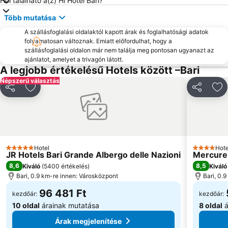
Hol található a(z) Hi Hotel Bari?
Piazza Cristoforo Colombo
San Paolo
Több mutatása
Palese - Macchie
Cozze
A szállásfoglalási oldalaktól kapott árak és foglalhatósági adatok
The Trulli of Alberobello
Zoosafari
folyamatosan változnak. Emiatt előfordulhat, hogy a
szállásfoglalási oldalon már nem találja meg pontosan ugyanazt az
Picone
Mungivacca
ajánlatot, amelyet a trivagón látott.
Ceglie del Campo
Centro storico
A legjobb értékelésű Hotels között –Bari
Népszerű választás
Cattedrale
Centro storico
Megosztás
Hozzáadás a kedvencekhez
Megosztá
Ho
Lido Santo Stefano
Hotel
Hote
5 Kategória
4 Kategóri
JR Hotels Bari Grande Albergo delle Nazioni
Mercure 
8,6
8,5
Kiváló
(
5400 értékelés
)
Kiváló
Bari, 0.9 km-re innen: Városközpont
Bari, 0.
96 481 Ft
kezdőár:
kezdőár:
10 oldal
árainak mutatása
8 oldal
á
Árak megjelenítése