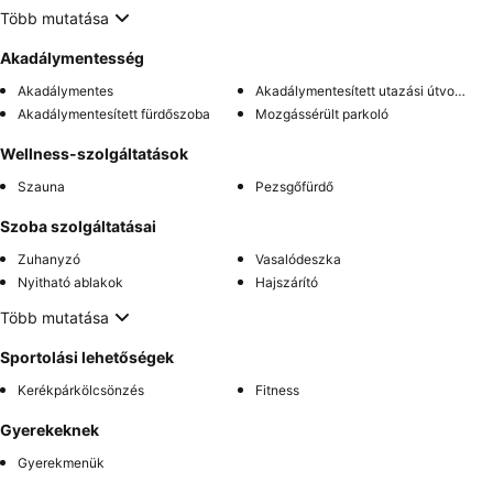
Több mutatása
Akadálymentesség
Akadálymentes
Akadálymentesített utazási útvonal
Akadálymentesített fürdőszoba
Mozgássérült parkoló
Wellness-szolgáltatások
Szauna
Pezsgőfürdő
Szoba szolgáltatásai
Zuhanyzó
Vasalódeszka
Nyitható ablakok
Hajszárító
Több mutatása
Sportolási lehetőségek
Kerékpárkölcsönzés
Fitness
Gyerekeknek
Gyerekmenük