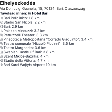
Elhelyezkedés
Via Don Luigi Guanella, 15, 70124, Bari, Olaszország
Távolság innen: Hi Hotel Bari
Bari Policlinico
:
1.8
km
Stadio San Nicola
:
2.2
km
Bari
:
2.9
km
Palazzo Mincuzzi
:
3.2
km
Petruzzelli Theater
:
3.3
km
Pinacoteca Metropolitana "Corrado Giaquinto"
:
3.4
km
Teatro comunale "Niccolò Piccinni"
:
3.5
km
Teatro Margherita
:
3.6
km
Swabian Castle Of Bari
:
3.8
km
Szent Miklós-Bazilika
:
4
km
Stadio della Vittoria
:
4.7
km
Bari Karol Wojtyła Airport
:
10
km