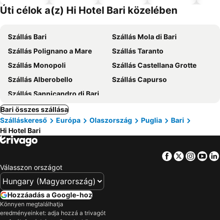
el
Úti célok a(z) Hi Hotel Bari közelében
Szállás Bari
Szállás Mola di Bari
Szállás Polignano a Mare
Szállás Taranto
Szállás Monopoli
Szállás Castellana Grotte
Szállás Alberobello
Szállás Capurso
Szállás Sannicandro di Bari
Bari összes szállása
Szálláskereső
Európa
Olaszország
Puglia
Bari
Hi Hotel Bari
Facebook
Twitter
Insta
Yo
Válasszon országot
Hozzáadás a Google-hoz
Könnyen megtalálhatja
eredményeinket: adja hozzá a trivagót