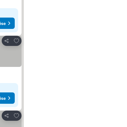
ése
Hozzáadás a kedvencekhez
Megosztás
ése
Hozzáadás a kedvencekhez
Megosztás