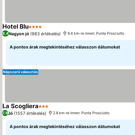
Hotel Blu
4 Kategória
Nagyon jó
(983 értékelés)
8,4
9.4 km-re innen: Punta Prosciutto
A pontos árak megtekintéséhez válasszon dátumokat
Népszerű választás
La Scogliera
3 Kategória
Jó
(1557 értékelés)
7,8
2.8 km-re innen: Punta Prosciutto
A pontos árak megtekintéséhez válasszon dátumokat