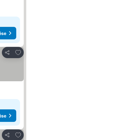
ése
Hozzáadás a kedvencekhez
Megosztás
ése
Hozzáadás a kedvencekhez
Megosztás