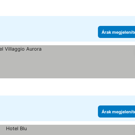
Árak megjelenít
Árak megjelenít