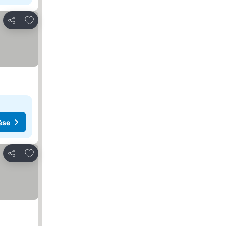
Hozzáadás a kedvencekhez
Megosztás
ése
Hozzáadás a kedvencekhez
Megosztás