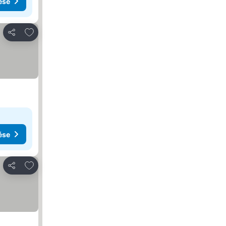
ése
Hozzáadás a kedvencekhez
Megosztás
ése
Hozzáadás a kedvencekhez
Megosztás