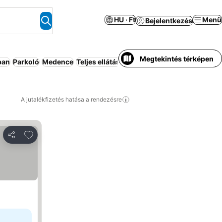
HU · Ft
Menü
Bejelentkezés
Megtekintés térképen
ban
Parkoló
Medence
Teljes ellátás
Apartmanhotel
Kiadó ház/a
A jutalékfizetés hatása a rendezésre
Hozzáadás a kedvencekhez
Megosztás