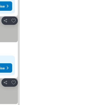
ése
Hozzáadás a kedvencekhez
Megosztás
ése
Hozzáadás a kedvencekhez
Megosztás