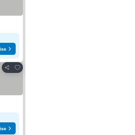
ése
Hozzáadás a kedvencekhez
Megosztás
ése