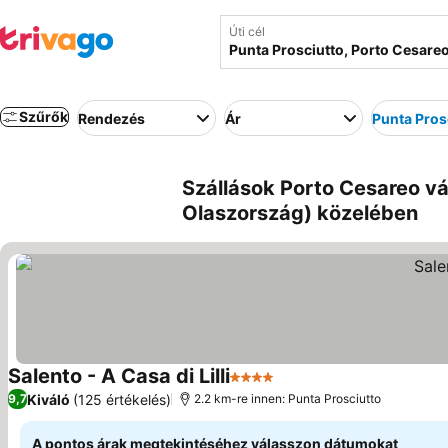
Úti cél
Szűrők
Rendezés
Ár
Punta Pros
Szállások Porto Cesareo vá
Olaszország) közelében
Salento - A Casa di Lilli
4 Kategória
Kiváló
(125 értékelés)
9,7
2.2 km-re innen: Punta Prosciutto
A pontos árak megtekintéséhez válasszon dátumokat