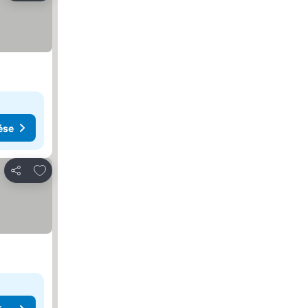
ése
Hozzáadás a kedvencekhez
Megosztás