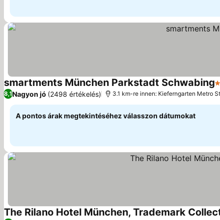
smartments München Parkstadt Schwabing
3
Nagyon jó
(2498 értékelés)
8,1
3.1 km-re innen: Kieferngarten Metro S
A pontos árak megtekintéséhez válasszon dátumokat
The Rilano Hotel München, Trademark Colle