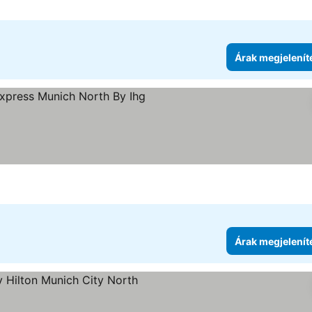
Árak megjelenít
egória
rak megjelenítése
Árak megjelenít