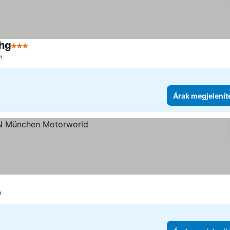
Ihg
3 Kategória
Árak megjelenítése
n
Árak megjelenít
enítése
n