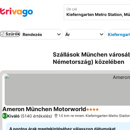
Úti cél
Szűrők
Rendezés
Ár
Kieferngar
Szállások München városáb
Németország) közelében
Ameron München Motorworld
4 Kategória
Árak megjelen
Kiváló
(5140 értékelés)
9,1
1.0 km-re innen: Kieferngarten Metro Statio
A pontos árak megtekintéséhez válasszon dátumokat