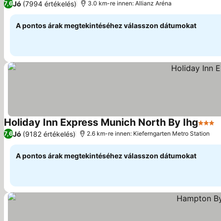
Jó
(7994 értékelés)
7,6
3.0 km-re innen: Allianz Aréna
A pontos árak megtekintéséhez válasszon dátumokat
Holiday Inn Express Munich North By Ihg
3 Kat
Á
Jó
(9182 értékelés)
7,6
2.6 km-re innen: Kieferngarten Metro Station
A pontos árak megtekintéséhez válasszon dátumokat