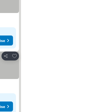
ése
Hozzáadás a kedvencekhez
Megosztás
ése