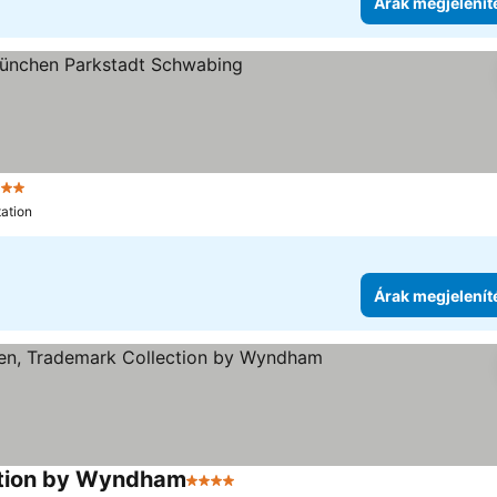
Árak megjelenít
 Kategória
Árak megjelenítése
tation
Árak megjelenít
ction by Wyndham
4 Kategória
Árak megjelenítése