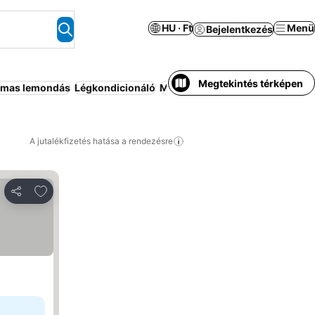
HU · Ft
Menü
Bejelentkezés
Megtekintés térképen
lmas lemondás
Légkondicionáló
Medence
Apartmanhotel
Wifi
H
A jutalékfizetés hatása a rendezésre
Hozzáadás a kedvencekhez
Megosztás