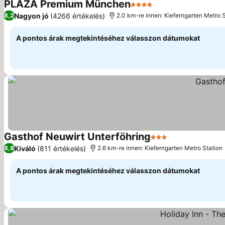
PLAZA Premium München
4 Kategória
Árak megjelenítés
Nagyon jó
(4266 értékelés)
8,2
2.0 km-re innen: Kieferngarten Metro S
A pontos árak megtekintéséhez válasszon dátumokat
Gasthof Neuwirt Unterföhring
3 Kategória
Árak megjelení
Kiváló
(811 értékelés)
8,8
2.6 km-re innen: Kieferngarten Metro Station
A pontos árak megtekintéséhez válasszon dátumokat