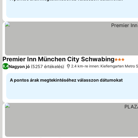
Premier Inn München City Schwabing
3 Kategór
Árak 
Nagyon jó
(5257 értékelés)
8,4
2.4 km-re innen: Kieferngarten Metro S
A pontos árak megtekintéséhez válasszon dátumokat