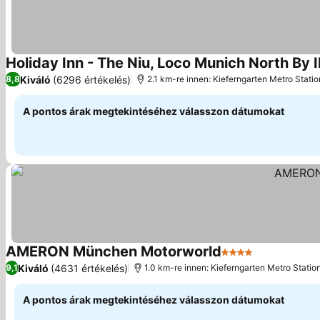
Holiday Inn - The Niu, Loco Munich North By 
Kiváló
(6296 értékelés)
8,8
2.1 km-re innen: Kieferngarten Metro Statio
A pontos árak megtekintéséhez válasszon dátumokat
AMERON München Motorworld
4 Kategória
Árak megjel
Kiváló
(4631 értékelés)
9,1
1.0 km-re innen: Kieferngarten Metro Statio
A pontos árak megtekintéséhez válasszon dátumokat