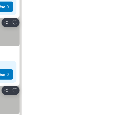
ése
Hozzáadás a kedvencekhez
Megosztás
ése
Hozzáadás a kedvencekhez
Megosztás