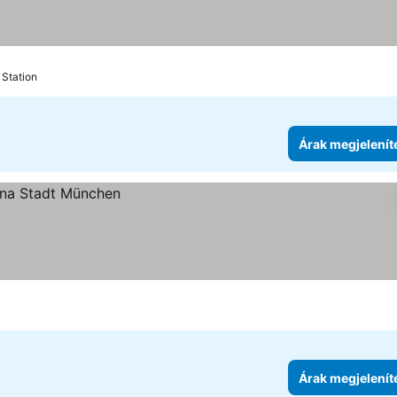
ia
megjelenítése
 Station
Árak megjelenít
Árak megjelenít