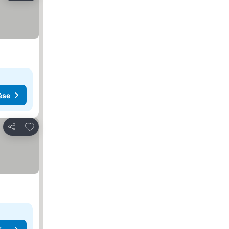
ése
Hozzáadás a kedvencekhez
Megosztás