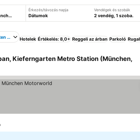
Érkezés/távozás napja
Vendégek és szobák
Dátumok
2 vendég, 1 szoba.
ten Metro Station
Hotelek
Értékelés: 8,0+
Reggeli az árban
Parkoló
Ruga
an, Kieferngarten Metro Station (München,
ítése
n