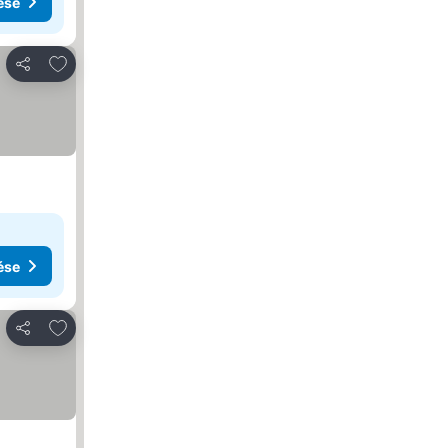
ése
Hozzáadás a kedvencekhez
Megosztás
ése
Hozzáadás a kedvencekhez
Megosztás