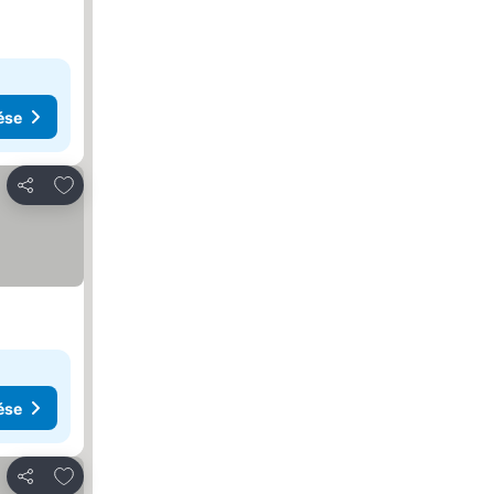
ése
Hozzáadás a kedvencekhez
Megosztás
ése
Hozzáadás a kedvencekhez
Megosztás