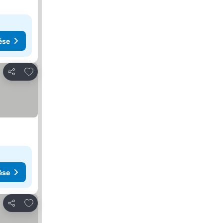
ése
Hozzáadás a kedvencekhez
Megosztás
ése
Hozzáadás a kedvencekhez
Megosztás