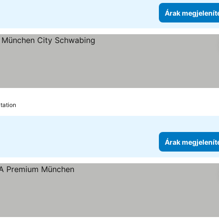
Árak megjelenít
ia
megjelenítése
tation
Árak megjelenít