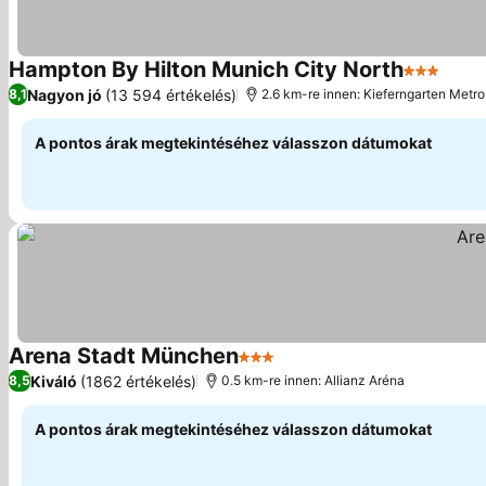
Hampton By Hilton Munich City North
3 Kategór
Árak 
Nagyon jó
(13 594 értékelés)
8,1
2.6 km-re innen: Kieferngarten Metro
A pontos árak megtekintéséhez válasszon dátumokat
Arena Stadt München
3 Kategória
Árak megjelenítése
Kiváló
(1862 értékelés)
8,5
0.5 km-re innen: Allianz Aréna
A pontos árak megtekintéséhez válasszon dátumokat