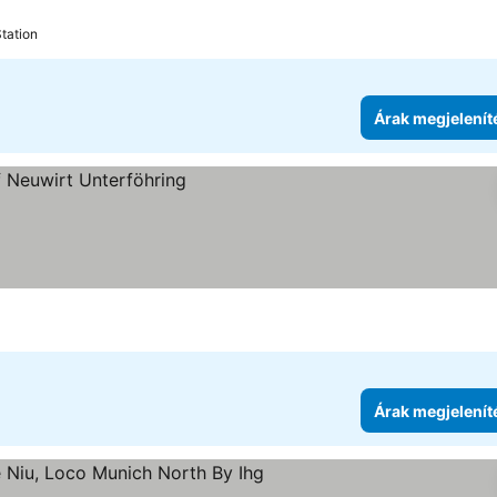
e
tation
Árak megjelenít
tése
Árak megjelenít