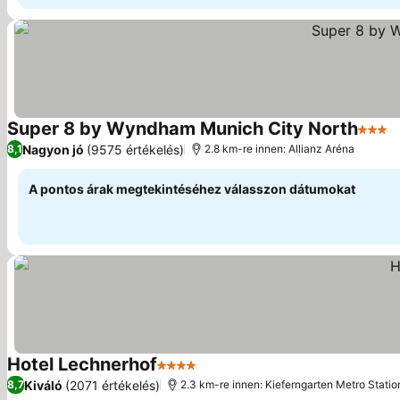
Super 8 by Wyndham Munich City North
3 Kate
Á
Nagyon jó
(9575 értékelés)
8,1
2.8 km-re innen: Allianz Aréna
A pontos árak megtekintéséhez válasszon dátumokat
Hotel Lechnerhof
4 Kategória
Árak megjelenítése
Kiváló
(2071 értékelés)
8,7
2.3 km-re innen: Kieferngarten Metro Statio