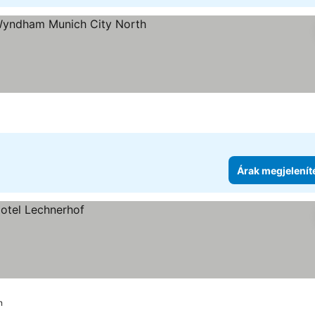
gória
rak megjelenítése
Árak megjelenít
n