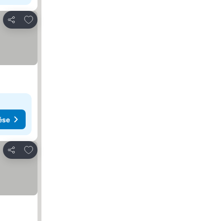
Hozzáadás a kedvencekhez
Megosztás
ése
Hozzáadás a kedvencekhez
Megosztás