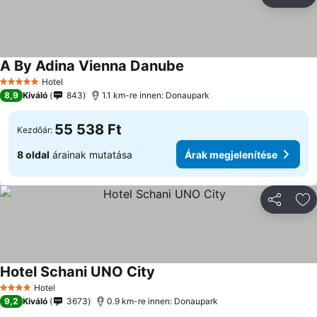
Megosztá
Ho
A By Adina Vienna Danube
Hotel
5 Kategória
8,9
Kiváló
843
1.1 km-re innen: Donaupark
55 538 Ft
Kezdőár:
8 oldal
árainak mutatása
Árak megjelenítése
Megosztá
Ho
Hotel Schani UNO City
Hotel
4 Kategória
9,2
Kiváló
3673
0.9 km-re innen: Donaupark