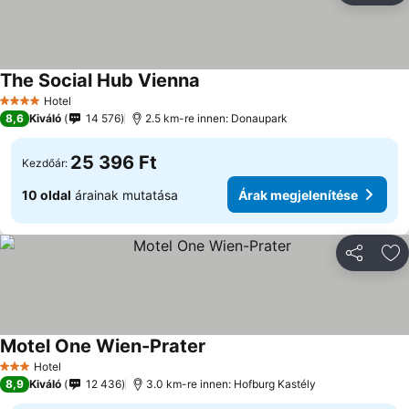
The Social Hub Vienna
Hotel
4 Kategória
8,6
Kiváló
14 576
2.5 km-re innen: Donaupark
25 396 Ft
Kezdőár:
10 oldal
árainak mutatása
Árak megjelenítése
Megosztá
Ho
Motel One Wien-Prater
Hotel
3 Kategória
8,9
Kiváló
12 436
3.0 km-re innen: Hofburg Kastély