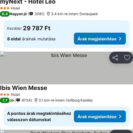
myNext - Hotel Leo
Hotel
3 Kategória
8,4
Nagyon jó
2081
3.4 km-re innen: Donaupark
29 787 Ft
Kezdőár:
8 oldal
árainak mutatása
Árak megjelenítése
Megosztá
Ho
Ibis Wien Messe
Hotel
3 Kategória
7,7
Jó
9734
3.1 km-re innen: Hofburg Kastély
A pontos árak megtekintéséhez
Árak megjelenítése
válasszon dátumokat