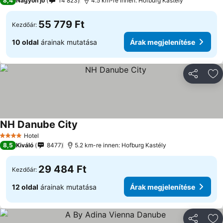
8,4
Nagyon jó
14 823
4.5 km-re innen: Hofburg Kastély
55 779 Ft
Kezdőár:
10 oldal
árainak mutatása
Árak megjelenítése
Megosztá
Ho
NH Danube City
Hotel
4 Kategória
8,5
Kiváló
8477
5.2 km-re innen: Hofburg Kastély
29 484 Ft
Kezdőár:
12 oldal
árainak mutatása
Árak megjelenítése