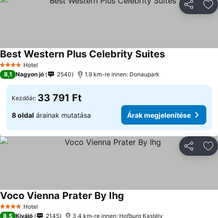
Megosztá
Ho
Best Western Plus Celebrity Suites
Hotel
4 Kategória
8,1
Nagyon jó
2540
1.9 km-re innen: Donaupark
33 791 Ft
Kezdőár:
8 oldal
árainak mutatása
Árak megjelenítése
Megosztá
Ho
Voco Vienna Prater By Ihg
Hotel
4 Kategória
8,5
Kiváló
2145
3.4 km-re innen: Hofburg Kastély