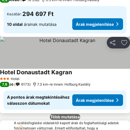
294 697 Ft
Kezdőár:
10 oldal
árainak mutatása
Árak megjelenítése
Megosztá
Ho
Hotel Donaustadt Kagran
Hotel
3 Kategória
7,8
Jó
6173
7.3 km-re innen: Hofburg Kastély
A pontos árak megtekintéséhez
Árak megjelenítése
válasszon dátumokat
Több mutatása
A szállásfoglalási oldalaktól kapott árak és foglalhatósági adatok
folyamatosan változnak. Emiatt előfordulhat, hogy a