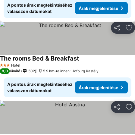
A pontos árak megtekintéséhez
Árak megjelenítése
válasszon dátumokat
Megosztá
Ho
The rooms Bed & Breakfast
Hotel
3 Kategória
9,0
Kiváló
502
5.9 km-re innen: Hofburg Kastély
A pontos árak megtekintéséhez
Árak megjelenítése
válasszon dátumokat
Megosztá
Ho