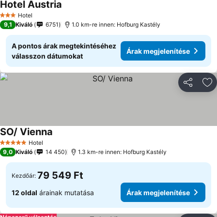
Hotel Austria
Hotel
3 Kategória
9,1
Kiváló
6751
1.0 km-re innen: Hofburg Kastély
A pontos árak megtekintéséhez
Árak megjelenítése
válasszon dátumokat
Megosztá
Ho
SO/ Vienna
Hotel
5 Kategória
9,0
Kiváló
14 450
1.3 km-re innen: Hofburg Kastély
79 549 Ft
Kezdőár:
12 oldal
árainak mutatása
Árak megjelenítése