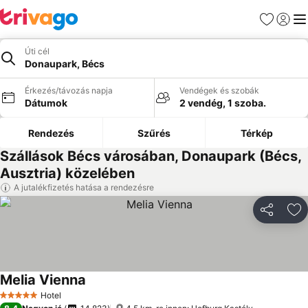
Kedvencek
Bejelen
Me
Úti cél
Donaupark, Bécs
Érkezés/távozás napja
Vendégek és szobák
Dátumok
2 vendég, 1 szoba.
Rendezés
Szűrés
Térkép
Szállások Bécs városában, Donaupark (Bécs,
Ausztria) közelében
A jutalékfizetés hatása a rendezésre
Megosztá
Ho
Melia Vienna
Hotel
5 Kategória