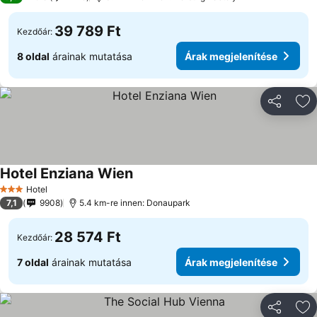
39 789 Ft
Kezdőár:
8 oldal
árainak mutatása
Árak megjelenítése
Megosztá
Ho
Hotel Enziana Wien
Hotel
3 Kategória
7,1
9908
5.4 km-re innen: Donaupark
28 574 Ft
Kezdőár:
7 oldal
árainak mutatása
Árak megjelenítése
Megosztá
Ho