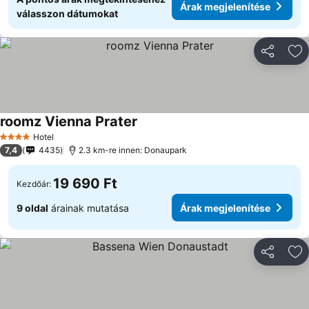
Árak megjelenítése
válasszon dátumokat
Megosztá
Ho
roomz Vienna Prater
Hotel
4 Kategória
7,4
4435
2.3 km-re innen: Donaupark
19 690 Ft
Kezdőár:
9 oldal
árainak mutatása
Árak megjelenítése
Megosztá
Ho