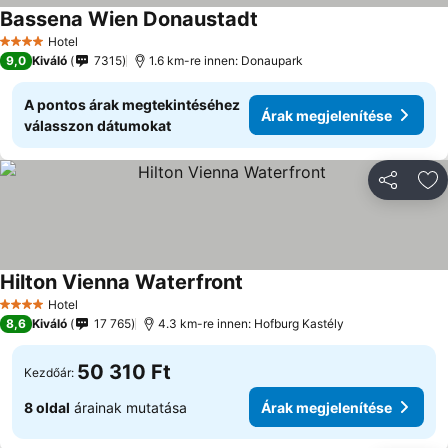
Bassena Wien Donaustadt
Hotel
4 Kategória
9,0
Kiváló
7315
1.6 km-re innen: Donaupark
A pontos árak megtekintéséhez
Árak megjelenítése
válasszon dátumokat
Megosztá
Ho
Hilton Vienna Waterfront
Hotel
4 Kategória
8,6
Kiváló
17 765
4.3 km-re innen: Hofburg Kastély
50 310 Ft
Kezdőár:
8 oldal
árainak mutatása
Árak megjelenítése