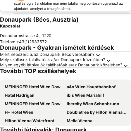
szállásfoglalási oldalon már nem találja meg pontosan ugyanazt az
ajánlatot, amelyet a trivagón látott.
Donaupark (Bécs, Ausztria)
Kapcsolat
Donauturmstrasse 4
,
1220
,
Telefon
:
+43(1)2633572
Donaupark - Gyakran ismételt kérdések
Miért népszerű a/az Donaupark Bécs városában?
Mely szállások találhatóak a/az Donaupark közelében?
Milyen egyéb látnivalók találhatóak a/az Donaupark közelében?
További TOP szálláshelyek
MEININGER Hotel Wien Downtown Franz
a&o Wien Hauptbahnhof
Hotel Hadrigan
ibis Wien Mariahilf
MEININGER Hotel Wien Downtown Sissi
Ibercity Wien Schonbrunn
H+ Hotel Wien
Doubletree by Hilton Vienna Schonbrunn
Hilton Vienna Waterfront
Melia Vienna
További látnivalók: Donaupark
Garner Hotel Vienna by IHG
Holiday Inn - The Niu, Franz Vienna By Ihg