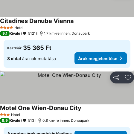
Citadines Danube Vienna
Hotel
4 Kategória
9,1
Kiváló
5121
1.7 km-re innen: Donaupark
35 365 Ft
Kezdőár:
8 oldal
árainak mutatása
Árak megjelenítése
Megosztá
Ho
Motel One Wien-Donau City
Hotel
3 Kategória
8,9
Kiváló
513
0.8 km-re innen: Donaupark
A pontos árak megtekintéséhez