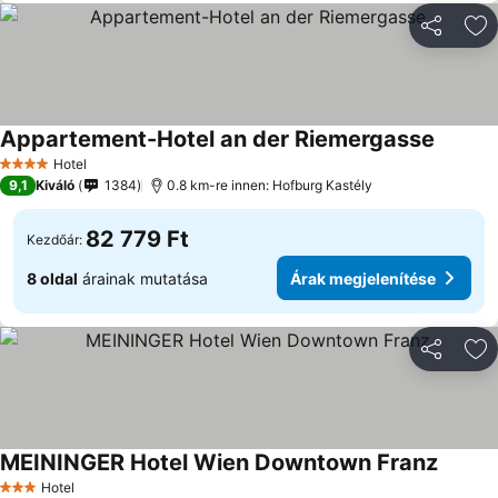
Megosztá
Ho
Appartement-Hotel an der Riemergasse
Hotel
4 Kategória
9,1
Kiváló
1384
0.8 km-re innen: Hofburg Kastély
82 779 Ft
Kezdőár:
8 oldal
árainak mutatása
Árak megjelenítése
Megosztá
Ho
MEININGER Hotel Wien Downtown Franz
Hotel
3 Kategória