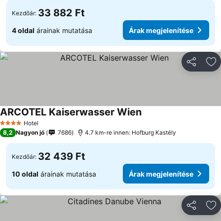
33 882 Ft
Kezdőár:
4 oldal
árainak mutatása
Árak megjelenítése
Megosztá
Ho
ARCOTEL Kaiserwasser Wien
Hotel
4 Kategória
8,2
Nagyon jó
7686
4.7 km-re innen: Hofburg Kastély
32 439 Ft
Kezdőár:
10 oldal
árainak mutatása
Árak megjelenítése
Megosztá
Ho