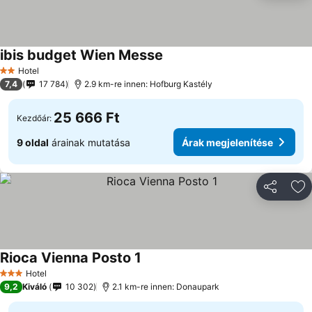
ibis budget Wien Messe
Hotel
2 Kategória
7,4
17 784
2.9 km-re innen: Hofburg Kastély
25 666 Ft
Kezdőár:
9 oldal
árainak mutatása
Árak megjelenítése
Megosztá
Ho
Rioca Vienna Posto 1
Hotel
3 Kategória
9,2
Kiváló
10 302
2.1 km-re innen: Donaupark