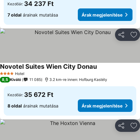
34 237 Ft
Kezdőár:
7 oldal
árainak mutatása
Árak megjelenítése
Megosztá
Ho
Novotel Suites Wien City Donau
Hotel
4 Kategória
8,5
Kiváló
11 085
3.2 km-re innen: Hofburg Kastély
35 672 Ft
Kezdőár:
8 oldal
árainak mutatása
Árak megjelenítése
Megosztá
Ho