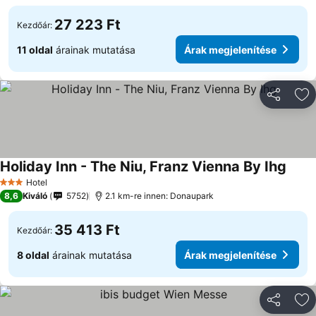
27 223 Ft
Kezdőár:
11 oldal
árainak mutatása
Árak megjelenítése
Megosztá
Ho
Holiday Inn - The Niu, Franz Vienna By Ihg
Hotel
3 Kategória
8,6
Kiváló
5752
2.1 km-re innen: Donaupark
35 413 Ft
Kezdőár:
8 oldal
árainak mutatása
Árak megjelenítése
Megosztá
Ho