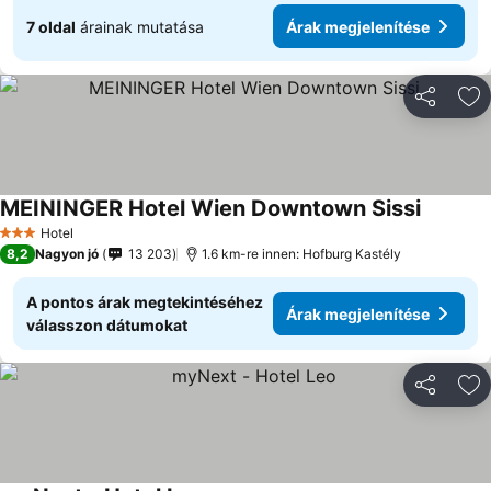
7 oldal
árainak mutatása
Árak megjelenítése
Megosztá
Ho
MEININGER Hotel Wien Downtown Sissi
Hotel
3 Kategória
8,2
Nagyon jó
13 203
1.6 km-re innen: Hofburg Kastély
A pontos árak megtekintéséhez
Árak megjelenítése
válasszon dátumokat
Megosztá
Ho