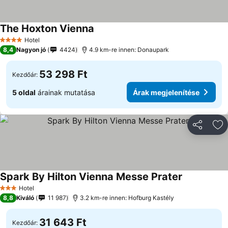
The Hoxton Vienna
Hotel
4 Kategória
8,4
Nagyon jó
4424
4.9 km-re innen: Donaupark
53 298 Ft
Kezdőár:
5 oldal
árainak mutatása
Árak megjelenítése
Megosztá
Ho
Spark By Hilton Vienna Messe Prater
Hotel
3 Kategória
8,8
Kiváló
11 987
3.2 km-re innen: Hofburg Kastély
31 643 Ft
Kezdőár: