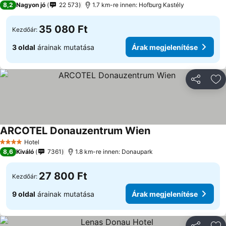
8,2
Nagyon jó
22 573
1.7 km-re innen: Hofburg Kastély
35 080 Ft
Kezdőár:
3 oldal
árainak mutatása
Árak megjelenítése
Megosztá
Ho
ARCOTEL Donauzentrum Wien
Hotel
4 Kategória
8,6
Kiváló
7361
1.8 km-re innen: Donaupark
27 800 Ft
Kezdőár:
9 oldal
árainak mutatása
Árak megjelenítése