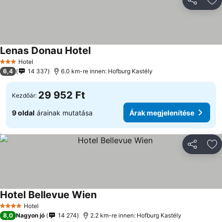
Megosztá
Ho
Lenas Donau Hotel
Hotel
3 Kategória
6,4
14 337
6.0 km-re innen: Hofburg Kastély
29 952 Ft
Kezdőár:
9 oldal
árainak mutatása
Árak megjelenítése
Megosztá
Ho
Hotel Bellevue Wien
Hotel
4 Kategória
8,0
Nagyon jó
14 274
2.2 km-re innen: Hofburg Kastély