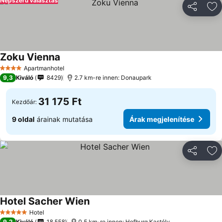
Népszerű választás
Megosztá
Ho
Zoku Vienna
Apartmanhotel
4 Kategória
9,3
Kiváló
8429
2.7 km-re innen: Donaupark
31 175 Ft
Kezdőár:
9 oldal
árainak mutatása
Árak megjelenítése
Megosztá
Ho
Hotel Sacher Wien
Hotel
5 Kategória
9,2
Kiváló
18 558
0.5 km-re innen: Hofburg Kastély