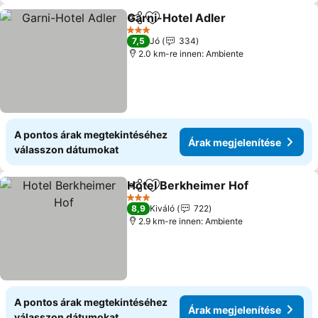
Garni-Hotel Adler
Megosztás
Hozzáadás a kedvencekhez
3 Kategória
7,5
Jó
334
2.0 km-re innen: Ambiente
A pontos árak megtekintéséhez
Árak megjelenítése
válasszon dátumokat
Hotel Berkheimer Hof
Megosztás
Hozzáadás a kedvencekhez
3 Kategória
8,9
Kiváló
722
2.9 km-re innen: Ambiente
A pontos árak megtekintéséhez
Árak megjelenítése
válasszon dátumokat