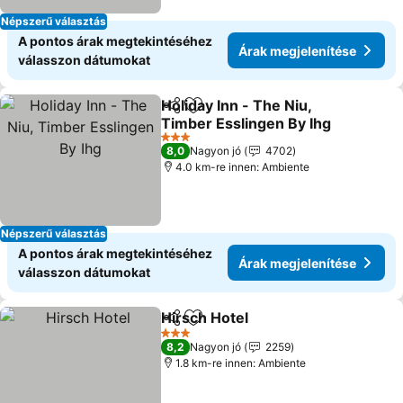
Népszerű választás
A pontos árak megtekintéséhez
Árak megjelenítése
válasszon dátumokat
Holiday Inn - The Niu,
Megosztás
Hozzáadás a kedvencekhez
Timber Esslingen By Ihg
3 Kategória
8,0
Nagyon jó
4702
4.0 km-re innen: Ambiente
Népszerű választás
A pontos árak megtekintéséhez
Árak megjelenítése
válasszon dátumokat
Hirsch Hotel
Megosztás
Hozzáadás a kedvencekhez
3 Kategória
8,2
Nagyon jó
2259
1.8 km-re innen: Ambiente