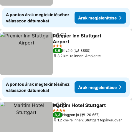
A pontos árak megtekintéséhez
Árak megjelenítése
válasszon dátumokat
Premier Inn Stuttgart
Megosztás
Hozzáadás a kedvencekhez
Airport
3 Kategória
8,5
Kiváló
3880
8.2 km-re innen: Ambiente
A pontos árak megtekintéséhez
Árak megjelenítése
válasszon dátumokat
Maritim Hotel Stuttgart
Megosztás
Hozzáadás a kedvencekhez
4 Kategória
8,3
Nagyon jó
20 667
1.2 km-re innen: Stuttgart főpályaudvar