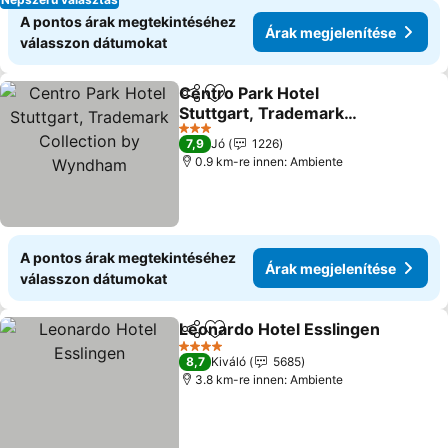
A pontos árak megtekintéséhez
Árak megjelenítése
válasszon dátumokat
Centro Park Hotel
Megosztás
Hozzáadás a kedvencekhez
Stuttgart, Trademark
Collection by Wyndham
3 Kategória
7,9
Jó
1226
0.9 km-re innen: Ambiente
A pontos árak megtekintéséhez
Árak megjelenítése
válasszon dátumokat
Leonardo Hotel Esslingen
Megosztás
Hozzáadás a kedvencekhez
4 Kategória
8,7
Kiváló
5685
3.8 km-re innen: Ambiente