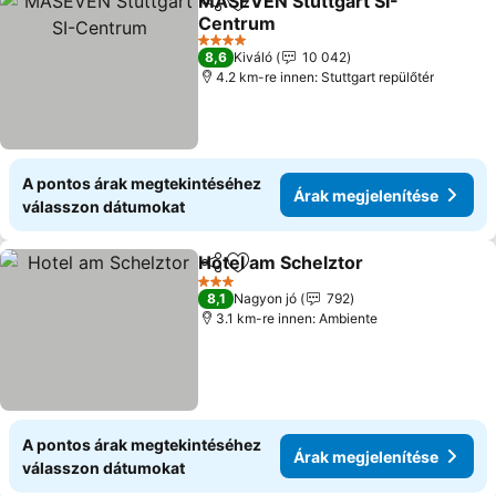
MASEVEN Stuttgart SI-
Megosztás
Hozzáadás a kedvencekhez
Centrum
4 Kategória
8,6
Kiváló
10 042
4.2 km-re innen: Stuttgart repülőtér
A pontos árak megtekintéséhez
Árak megjelenítése
válasszon dátumokat
Hotel am Schelztor
Megosztás
Hozzáadás a kedvencekhez
3 Kategória
8,1
Nagyon jó
792
3.1 km-re innen: Ambiente
A pontos árak megtekintéséhez
Árak megjelenítése
válasszon dátumokat