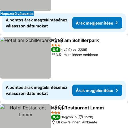
Népszerű választás
A pontos árak megtekintéséhez
Árak megjelenítése
válasszon dátumokat
Hotel am Schillerpark
Megosztás
Hozzáadás a kedvencekhez
3 Kategória
8,6
Kiváló
2289
3.5 km-re innen: Ambiente
A pontos árak megtekintéséhez
Árak megjelenítése
válasszon dátumokat
Hotel Restaurant Lamm
Megosztás
Hozzáadás a kedvencekhez
3 Kategória
8,4
Nagyon jó
1528
1.8 km-re innen: Ambiente