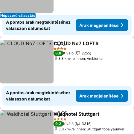
Népszerű választás
A pontos árak megtekintéséhez
Árak megjelenítése
válasszon dátumokat
CLOUD No7 LOFTS
Megosztás
Hozzáadás a kedvencekhez
4 Kategória
8,8
Kiváló
2255
8.3 km-re innen: Ambiente
A pontos árak megtekintéséhez
Árak megjelenítése
válasszon dátumokat
Waldhotel Stuttgart
Megosztás
Hozzáadás a kedvencekhez
4 Kategória
9,2
Kiváló
3316
3.8 km-re innen: Stuttgart főpályaudvar