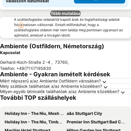
válasszon dátumokat
Több mutatása
A szállásfoglalási oldalaktól kapott árak és foglalhatósági adatok
folyamatosan változnak. Emiatt előfordulhat, hogy a
szállásfoglalási oldalon már nem találja meg pontosan ugyanazt az
ajánlatot, amelyet a trivagón látott.
Ambiente (Ostfildern, Németország)
Kapcsolat
Gerhard-Koch-Straße 2 -4
,
73760
,
Telefon
:
+49(711)7195830
Ambiente - Gyakran ismételt kérdések
Miért népszerű a/az Ambiente Ostfildern városában?
Mely szállások találhatóak a/az Ambiente közelében?
Milyen egyéb látnivalók találhatóak a/az Ambiente közelében?
További TOP szálláshelyek
Holiday Inn - The Niu, Mesh Stuttgart Messe By Ihg
a&o Stuttgart City
Holiday Inn - The Niu, Timber Esslingen By Ihg
Premier Inn Stuttgart Bad Cannstatt
Maritim Hotel Stuttgart
Hilton Garden Inn Stuttgart NeckarPark