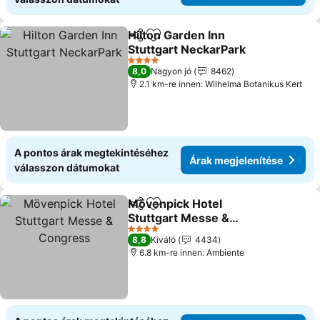
Hilton Garden Inn
Megosztás
Hozzáadás a kedvencekhez
Stuttgart NeckarPark
4 Kategória
8,0
Nagyon jó
8462
2.1 km-re innen: Wilhelma Botanikus Kert
A pontos árak megtekintéséhez
Árak megjelenítése
válasszon dátumokat
Mövenpick Hotel
Megosztás
Hozzáadás a kedvencekhez
Stuttgart Messe &
Congress
4 Kategória
8,8
Kiváló
4434
6.8 km-re innen: Ambiente