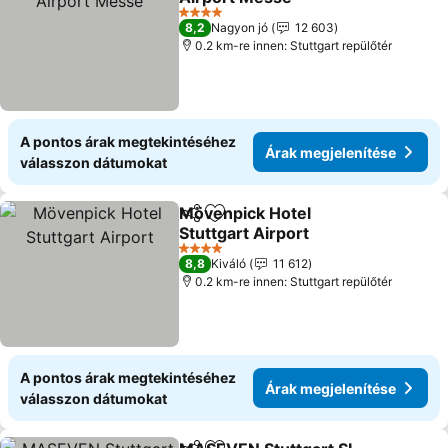
4 Kategória
8,2
Nagyon jó
12 603
0.2 km-re innen: Stuttgart repülőtér
A pontos árak megtekintéséhez
Árak megjelenítése
válasszon dátumokat
Mövenpick Hotel
Megosztás
Hozzáadás a kedvencekhez
Stuttgart Airport
4 Kategória
8,8
Kiváló
11 612
0.2 km-re innen: Stuttgart repülőtér
A pontos árak megtekintéséhez
Árak megjelenítése
válasszon dátumokat