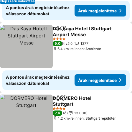
Népszerű választás
A pontos árak megtekintéséhez
Árak megjelenítése
válasszon dátumokat
Das Kaya Hotel I Stuttgart
Megosztás
Hozzáadás a kedvencekhez
Airport Messe
4 Kategória
9,0
Kiváló
1277
6.4 km-re innen: Ambiente
A pontos árak megtekintéséhez
Árak megjelenítése
válasszon dátumokat
DORMERO Hotel
Megosztás
Hozzáadás a kedvencekhez
Stuttgart
4 Kategória
7,6
Jó
13 000
4.2 km-re innen: Stuttgart repülőtér