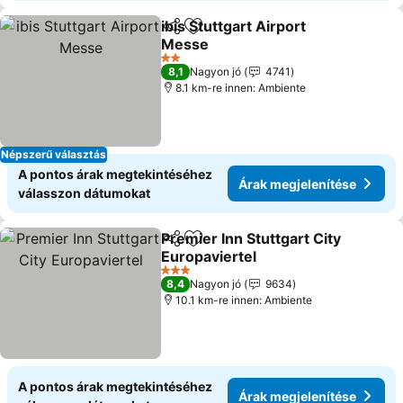
ibis Stuttgart Airport
Megosztás
Hozzáadás a kedvencekhez
Messe
2 Kategória
8,1
Nagyon jó
4741
8.1 km-re innen: Ambiente
Népszerű választás
A pontos árak megtekintéséhez
Árak megjelenítése
válasszon dátumokat
Premier Inn Stuttgart City
Megosztás
Hozzáadás a kedvencekhez
Europaviertel
3 Kategória
8,4
Nagyon jó
9634
10.1 km-re innen: Ambiente
A pontos árak megtekintéséhez
Árak megjelenítése