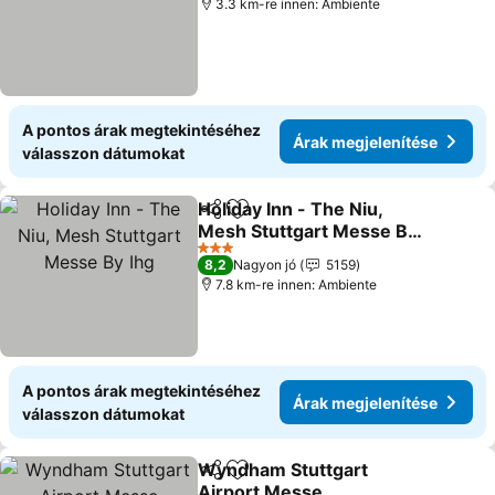
3.3 km-re innen: Ambiente
A pontos árak megtekintéséhez
Árak megjelenítése
válasszon dátumokat
Holiday Inn - The Niu,
Megosztás
Hozzáadás a kedvencekhez
Mesh Stuttgart Messe By
Ihg
3 Kategória
8,2
Nagyon jó
5159
7.8 km-re innen: Ambiente
A pontos árak megtekintéséhez
Árak megjelenítése
válasszon dátumokat
Wyndham Stuttgart
Megosztás
Hozzáadás a kedvencekhez
Airport Messe