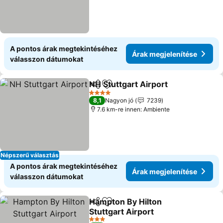
A pontos árak megtekintéséhez
Árak megjelenítése
válasszon dátumokat
NH Stuttgart Airport
Megosztás
Hozzáadás a kedvencekhez
4 Kategória
8,1
Nagyon jó
7239
7.6 km-re innen: Ambiente
Népszerű választás
A pontos árak megtekintéséhez
Árak megjelenítése
válasszon dátumokat
Hampton By Hilton
Megosztás
Hozzáadás a kedvencekhez
Stuttgart Airport
3 Kategória