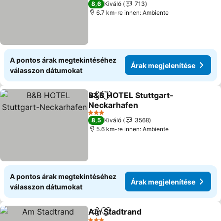
8,6
Kiváló
713
6.7 km-re innen: Ambiente
A pontos árak megtekintéséhez
Árak megjelenítése
válasszon dátumokat
B&B HOTEL Stuttgart-
Megosztás
Hozzáadás a kedvencekhez
Neckarhafen
3 Kategória
8,5
Kiváló
3568
5.6 km-re innen: Ambiente
A pontos árak megtekintéséhez
Árak megjelenítése
válasszon dátumokat
Am Stadtrand
Megosztás
Hozzáadás a kedvencekhez