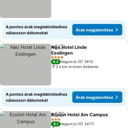
A pontos árak megtekintéséhez
Árak megjelenítése
válasszon dátumokat
Neo Hotel Linde
Megosztás
Hozzáadás a kedvencekhez
Esslingen
4 Kategória
8,2
Nagyon jó
2815
3.4 km-re innen: Ambiente
A pontos árak megtekintéséhez
Árak megjelenítése
válasszon dátumokat
Ecoinn Hotel Am Campus
Megosztás
Hozzáadás a kedvencekhez
3 Kategória
8,1
Nagyon jó
3477