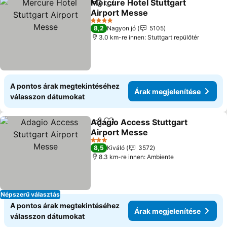
Mercure Hotel Stuttgart
Megosztás
Hozzáadás a kedvencekhez
Airport Messe
4 Kategória
8,2
Nagyon jó
5105
3.0 km-re innen: Stuttgart repülőtér
A pontos árak megtekintéséhez
Árak megjelenítése
válasszon dátumokat
Adagio Access Stuttgart
Megosztás
Hozzáadás a kedvencekhez
Airport Messe
3 Kategória
8,5
Kiváló
3572
8.3 km-re innen: Ambiente
Népszerű választás
A pontos árak megtekintéséhez
Árak megjelenítése
válasszon dátumokat