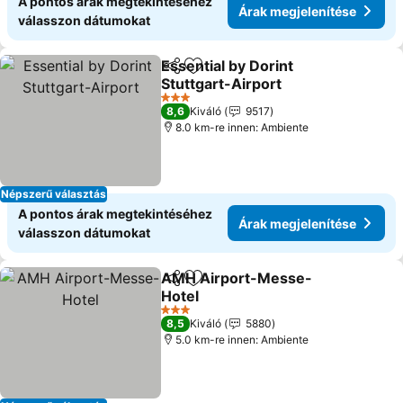
A pontos árak megtekintéséhez
Árak megjelenítése
válasszon dátumokat
Essential by Dorint
Megosztás
Hozzáadás a kedvencekhez
Stuttgart-Airport
3 Kategória
8,6
Kiváló
9517
8.0 km-re innen: Ambiente
Népszerű választás
A pontos árak megtekintéséhez
Árak megjelenítése
válasszon dátumokat
AMH Airport-Messe-
Megosztás
Hozzáadás a kedvencekhez
Hotel
3 Kategória
8,5
Kiváló
5880
5.0 km-re innen: Ambiente