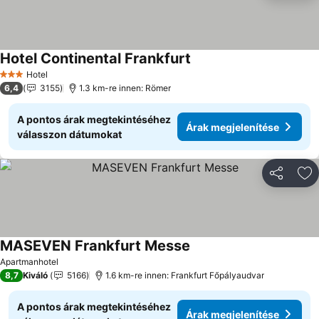
Hotel Continental Frankfurt
Árak megjelenítése
Hotel
3 Kategória
6,4
3155
1.3 km-re innen: Römer
A pontos árak megtekintéséhez
Árak megjelenítése
válasszon dátumokat
Megosztá
Ho
MASEVEN Frankfurt Messe
Árak megjelenítése
Apartmanhotel
8,7
Kiváló
5166
1.6 km-re innen: Frankfurt Főpályaudvar
A pontos árak megtekintéséhez
Árak megjelenítése