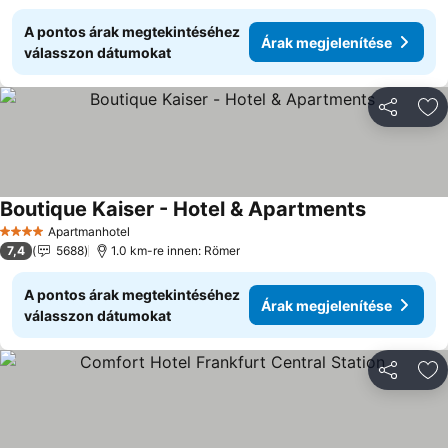
A pontos árak megtekintéséhez
Árak megjelenítése
válasszon dátumokat
Megosztá
Ho
Boutique Kaiser - Hotel & Apartments
Árak megje
Apartmanhotel
4 Kategória
7,4
5688
1.0 km-re innen: Römer
A pontos árak megtekintéséhez
Árak megjelenítése
válasszon dátumokat
Megosztá
Ho