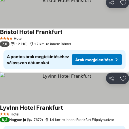
Megosztá
Ho
Bristol Hotel Frankfurt
Árak megjelenítése
Hotel
4 Kategória
7,0
12 110
1.7 km-re innen: Römer
A pontos árak megtekintéséhez
Árak megjelenítése
válasszon dátumokat
Megosztá
Ho
LyvInn Hotel Frankfurt
Árak megjelenítése
Hotel
3 Kategória
8,2
Nagyon jó
7672
1.4 km-re innen: Frankfurt Főpályaudvar