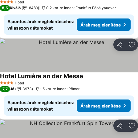
Hotel
4 Kategória
8,5
Kiváló
8489
0.2 km-re innen: Frankfurt Főpályaudvar
A pontos árak megtekintéséhez
Árak megjelenítése
válasszon dátumokat
Megosztá
Ho
Hotel Lumière an der Messe
Árak megjelenítése
Hotel
4 Kategória
7,7
Jó
3973
1.5 km-re innen: Römer
A pontos árak megtekintéséhez
Árak megjelenítése
válasszon dátumokat
Megosztá
Ho