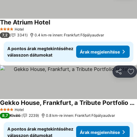
The Atrium Hotel
Árak megjelenítése
Hotel
4 Kategória
7,2
3341
0.4 km-re innen: Frankfurt Főpályaudvar
A pontos árak megtekintéséhez
Árak megjelenítése
válasszon dátumokat
Megosztá
Ho
Gekko House, Frankfurt, a Tribute Portfolio Hotel
Árak megjelenítése
Hotel
4 Kategória
8,7
Kiváló
2239
0.8 km-re innen: Frankfurt Főpályaudvar
A pontos árak megtekintéséhez
Árak megjelenítése
válasszon dátumokat