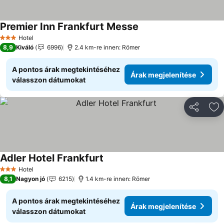
Premier Inn Frankfurt Messe
Árak megjelenítése
Hotel
3 Kategória
8,9
Kiváló
6996
2.4 km-re innen: Römer
A pontos árak megtekintéséhez
Árak megjelenítése
válasszon dátumokat
Megosztá
Ho
Adler Hotel Frankfurt
Árak megjelenítése
Hotel
3 Kategória
8,1
Nagyon jó
6215
1.4 km-re innen: Römer
A pontos árak megtekintéséhez
Árak megjelenítése
válasszon dátumokat