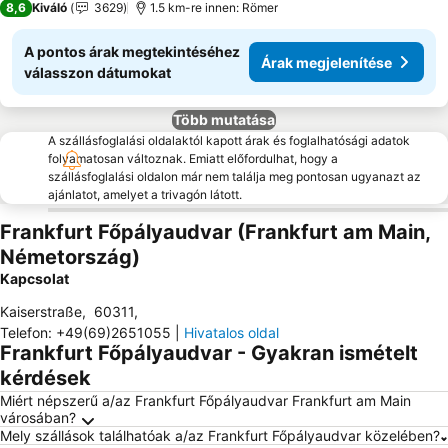
8,6
Kiváló
3629
1.5 km-re innen: Römer
A pontos árak megtekintéséhez
Árak megjelenítése
válasszon dátumokat
Több mutatása
A szállásfoglalási oldalaktól kapott árak és foglalhatósági adatok
folyamatosan változnak. Emiatt előfordulhat, hogy a
szállásfoglalási oldalon már nem találja meg pontosan ugyanazt az
ajánlatot, amelyet a trivagón látott.
Frankfurt Főpályaudvar (Frankfurt am Main,
Németország)
Kapcsolat
Kaiserstraße
,
60311
,
Telefon
:
+49(69)2651055
|
Hivatalos oldal
Frankfurt Főpályaudvar - Gyakran ismételt
kérdések
Miért népszerű a/az Frankfurt Főpályaudvar Frankfurt am Main
városában?
Mely szállások találhatóak a/az Frankfurt Főpályaudvar közelében?