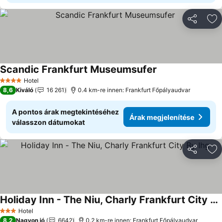
Megosztá
Ho
Scandic Frankfurt Museumsufer
Árak megjeleníté
Hotel
4 Kategória
8,6
Kiváló
16 261
0.4 km-re innen: Frankfurt Főpályaudvar
A pontos árak megtekintéséhez
Árak megjelenítése
válasszon dátumokat
Megosztá
Ho
Holiday Inn - The Niu, Charly Frankfurt City By Ihg
Árak megjelenítése
Hotel
3 Kategória
8,2
Nagyon jó
6642
0.2 km-re innen: Frankfurt Főpályaudvar