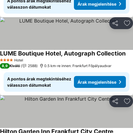
A pontos árak megtekintéséhez
Árak megjelenítése
válasszon dátumokat
Megosztá
Ho
LUME Boutique Hotel, Autograph Collection
Ára
Hotel
4 Kategória
8,9
Kiváló
2588
0.5 km-re innen: Frankfurt Főpályaudvar
A pontos árak megtekintéséhez
Árak megjelenítése
válasszon dátumokat
Megosztá
Ho
Hilton Garden Inn Frankfurt City Centre