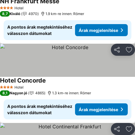
NH Frankfurt Messe
Árak megjelenítése
Hotel
4 Kategória
8,7
Kiváló
4970
1.9 km-re innen: Römer
A pontos árak megtekintéséhez
Árak megjelenítése
válasszon dátumokat
Megosztá
Ho
Hotel Concorde
Árak megjelenítése
Hotel
4 Kategória
8,1
Nagyon jó
4865
1.3 km-re innen: Römer
A pontos árak megtekintéséhez
Árak megjelenítése
válasszon dátumokat
Megosztá
Ho