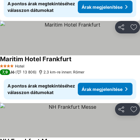
A pontos árak megtekintéséhez
Árak megjelenítése
válasszon dátumokat
Megosztá
Ho
Maritim Hotel Frankfurt
Árak megjelenítése
Hotel
4 Kategória
7,9
Jó
13 806
2.3 km-re innen: Römer
A pontos árak megtekintéséhez
Árak megjelenítése
válasszon dátumokat
Megosztá
Ho