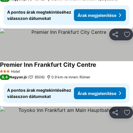
A pontos árak megtekintéséhez
Árak megjelenítése
válasszon dátumokat
Megosztá
Ho
Premier Inn Frankfurt City Centre
Árak megjelenít
Hotel
3 Kategória
8,4
Nagyon jó
8506
0.9 km-re innen: Römer
A pontos árak megtekintéséhez
Árak megjelenítése
válasszon dátumokat
Megosztá
Ho