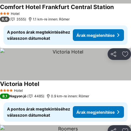
Comfort Hotel Frankfurt Central Station
Árak me
Hotel
3 Kategória
6,6
3555
1.1 km-re innen: Römer
A pontos árak megtekintéséhez
Árak megjelenítése
válasszon dátumokat
Megosztá
Ho
Victoria Hotel
Árak megjelenítése
Hotel
4 Kategória
8,1
Nagyon jó
4485
0.9 km-re innen: Römer
A pontos árak megtekintéséhez
Árak megjelenítése
válasszon dátumokat