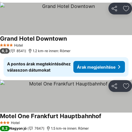
Megosztá
Ho
Grand Hotel Downtown
Árak megjelenítése
Hotel
4 Kategória
6,3
8541
1.2 km-re innen: Römer
A pontos árak megtekintéséhez
Árak megjelenítése
válasszon dátumokat
Megosztá
Ho
Motel One Frankfurt Hauptbahnhof
Árak megjelen
Hotel
3 Kategória
8,2
Nagyon jó
7647
1.5 km-re innen: Römer