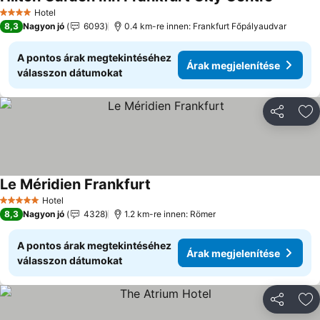
Árak meg
Hotel
4 Kategória
8,3
Nagyon jó
6093
0.4 km-re innen: Frankfurt Főpályaudvar
A pontos árak megtekintéséhez
Árak megjelenítése
válasszon dátumokat
Megosztá
Ho
Le Méridien Frankfurt
Árak megjelenítése
Hotel
5 Kategória
8,3
Nagyon jó
4328
1.2 km-re innen: Römer
A pontos árak megtekintéséhez
Árak megjelenítése
válasszon dátumokat
Megosztá
Ho