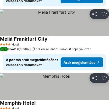
válasszon dátumokat
Megosztá
Ho
Meliá Frankfurt City
Árak megjelenítése
Hotel
4 Kategória
8,5
Kiváló
8167
1.3 km-re innen: Frankfurt Főpályaudvar
A pontos árak megtekintéséhez
Árak megjelenítése
válasszon dátumokat
Megosztá
Ho
Memphis Hotel
Árak megjelenítése
Hotel