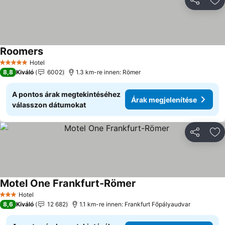
Megosztá
Ho
Roomers
Árak megjelenítése
Hotel
5 Kategória
8,8
Kiváló
6002
1.3 km-re innen: Römer
A pontos árak megtekintéséhez
Árak megjelenítése
válasszon dátumokat
Megosztá
Ho
Motel One Frankfurt-Römer
Árak megjelenítése
Hotel
3 Kategória
8,6
Kiváló
12 682
1.1 km-re innen: Frankfurt Főpályaudvar