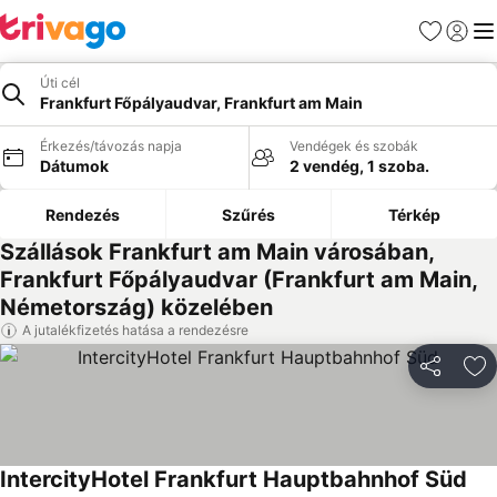
Kedvencek
Bejelen
Me
Úti cél
Frankfurt Főpályaudvar, Frankfurt am Main
Érkezés/távozás napja
Vendégek és szobák
Dátumok
2 vendég, 1 szoba.
Rendezés
Szűrés
Térkép
Szállások Frankfurt am Main városában,
Frankfurt Főpályaudvar (Frankfurt am Main,
Németország) közelében
A jutalékfizetés hatása a rendezésre
Megosztá
Ho
IntercityHotel Frankfurt Hauptbahnhof Süd
Ára