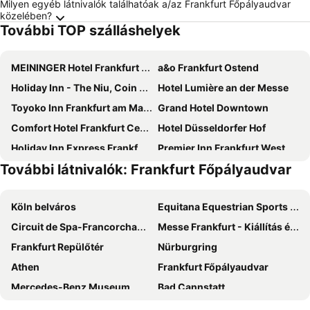
Milyen egyéb látnivalók találhatóak a/az Frankfurt Főpályaudvar
közelében?
További TOP szálláshelyek
MEININGER Hotel Frankfurt Main / Airport
a&o Frankfurt Ostend
Holiday Inn - The Niu, Coin Frankfurt Ostend By Ihg
Hotel Lumière an der Messe
Toyoko Inn Frankfurt am Main Hauptbahnhof
Grand Hotel Downtown
Comfort Hotel Frankfurt Central Station
Hotel Düsseldorfer Hof
Holiday Inn Express Frankfurt - Messe By Ihg
Premier Inn Frankfurt Westend
További látnivalók: Frankfurt Főpályaudvar
Coffee Fellows Hotel Frankfurt Airport-Langen
Villa Orange
B&B Hotel Frankfurt-Airport
City Hotel West
Köln belváros
Equitana Equestrian Sports World Fair
East Five Hotel Frankfurt Offenbach
ibis budget Frankfurt City Ost
Circuit de Spa-Francorchamps
Messe Frankfurt - Kiállítás és Vásár
Holiday Inn - The Niu, Charly Frankfurt City By Ihg
Serways Hotel Weiskirchen Nord
Frankfurt Repülőtér
Nürburgring
Steigenberger Airport Hotel Frankfurt
Holiday Inn - The Niu, Belt Frankfurt Eschborn By Ihg
Athen
Frankfurt Főpályaudvar
Holiday Inn - The Niu, Air Frankfurt Messe By Ihg
Leonardo Royal Hotel Frankfurt
Mercedes-Benz Museum
Bad Cannstatt
Leonardo Hotel Offenbach Frankfurt
Hotel Continental Frankfurt
Düsseldorf repülőtér
Panorama-Park
Adler Hotel Frankfurt
Holiday Inn Frankfurt - Alte Oper By Ihg