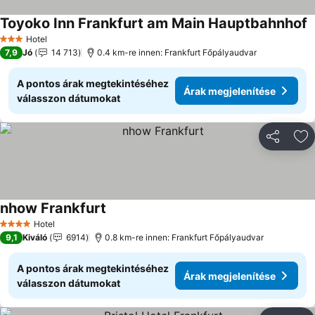
Toyoko Inn Frankfurt am Main Hauptbahnhof
Á
Hotel
3 Kategória
7,9
Jó
14 713
0.4 km-re innen: Frankfurt Főpályaudvar
A pontos árak megtekintéséhez
Árak megjelenítése
válasszon dátumokat
Megosztá
Ho
nhow Frankfurt
Árak megjelenítése
Hotel
4 Kategória
9,1
Kiváló
6914
0.8 km-re innen: Frankfurt Főpályaudvar
A pontos árak megtekintéséhez
Árak megjelenítése
válasszon dátumokat