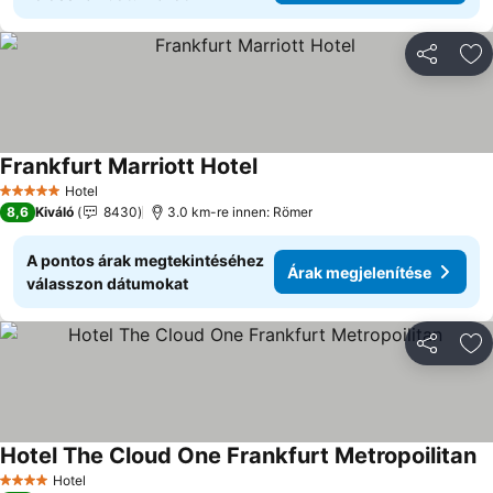
Megosztá
Ho
Frankfurt Marriott Hotel
Árak megjelenítése
Hotel
5 Kategória
8,6
Kiváló
8430
3.0 km-re innen: Römer
A pontos árak megtekintéséhez
Árak megjelenítése
válasszon dátumokat
Megosztá
Ho
Hotel The Cloud One Frankfurt Metropoilitan
Ár
Hotel
4 Kategória