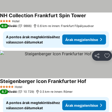
NH Collection Frankfurt Spin Tower
Árak megjelen
Hotel
4 Kategória
9,0
Kiváló
9866
0.6 km-re innen: Frankfurt Főpályaudvar
A pontos árak megtekintéséhez
Árak megjelenítése
válasszon dátumokat
Megosztá
Ho
Steigenberger Icon Frankfurter Hof
Árak megjelen
Hotel
5 Kategória
8,7
Kiváló
10 729
0.5 km-re innen: Römer
A pontos árak megtekintéséhez
Árak megjelenítése
válasszon dátumokat