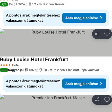
4 Kategória
7,5
Jó
3657
1.2 km-re innen: Römer
A pontos árak megtekintéséhez
Árak megjelenítése
válasszon dátumokat
Megosztá
Ho
Ruby Louise Hotel Frankfurt
Árak megjelenítése
Hotel
4 Kategória
8,3
Nagyon jó
6927
1.0 km-re innen: Frankfurt Főpályaudvar
A pontos árak megtekintéséhez
Árak megjelenítése
válasszon dátumokat
Megosztá
Ho