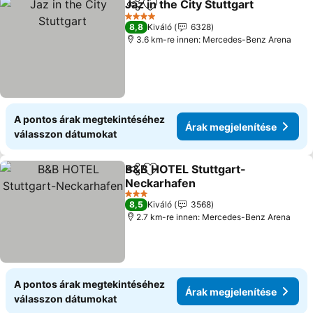
Jaz in the City Stuttgart
Megosztás
Hozzáadás a kedvencekhez
Ár
4 Kategória
8,8
Kiváló
6328
3.6 km-re innen: Mercedes-Benz Arena
A pontos árak megtekintéséhez
Árak megjelenítése
válasszon dátumokat
B&B HOTEL Stuttgart-
Megosztás
Hozzáadás a kedvencekhez
Neckarhafen
Árak megjelenítése
3 Kategória
8,5
Kiváló
3568
2.7 km-re innen: Mercedes-Benz Arena
A pontos árak megtekintéséhez
Árak megjelenítése
válasszon dátumokat