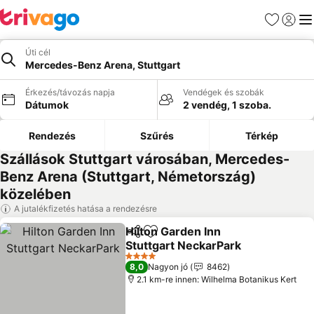
Kedvencek
Bejelen
Me
Úti cél
Mercedes-Benz Arena, Stuttgart
Érkezés/távozás napja
Vendégek és szobák
Dátumok
2 vendég, 1 szoba.
Rendezés
Szűrés
Térkép
Szállások Stuttgart városában, Mercedes-
Benz Arena (Stuttgart, Németország)
közelében
A jutalékfizetés hatása a rendezésre
Hilton Garden Inn
Megosztás
Hozzáadás a kedvencekhez
Stuttgart NeckarPark
Árak megjelenítése
4 Kategória
8,0
Nagyon jó
8462
2.1 km-re innen: Wilhelma Botanikus Kert