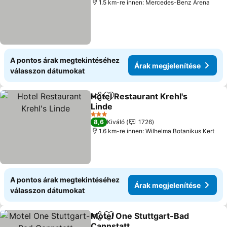
1.5 km-re innen: Mercedes-Benz Arena
A pontos árak megtekintéséhez
Árak megjelenítése
válasszon dátumokat
Hotel Restaurant Krehl's
Megosztás
Hozzáadás a kedvencekhez
Linde
Árak megjelenítése
3 Kategória
8,6
Kiváló
1726
1.6 km-re innen: Wilhelma Botanikus Kert
A pontos árak megtekintéséhez
Árak megjelenítése
válasszon dátumokat
Motel One Stuttgart-Bad
Megosztás
Hozzáadás a kedvencekhez
Cannstatt