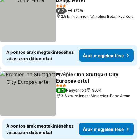
Relax-Hotel
Megosztás
Hozzáadás a kedvencekhez
Árak megjelení
3 Kategória
6,7
1678
2.5 km-re innen: Wilhelma Botanikus Kert
A pontos árak megtekintéséhez
Árak megjelenítése
válasszon dátumokat
Premier Inn Stuttgart City
Megosztás
Hozzáadás a kedvencekhez
Europaviertel
Árak megjelenítése
3 Kategória
8,4
Nagyon jó
9634
3.6 km-re innen: Mercedes-Benz Arena
A pontos árak megtekintéséhez
Árak megjelenítése
válasszon dátumokat