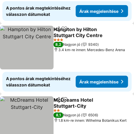
A pontos árak megtekintéséhez
Árak megjelenítése
válasszon dátumokat
Hampton by Hilton
Megosztás
Hozzáadás a kedvencekhez
Stuttgart City Centre
Árak megjelenítése
3 Kategória
8,2
Nagyon jó
9340
3.4 km-re innen: Mercedes-Benz Arena
A pontos árak megtekintéséhez
Árak megjelenítése
válasszon dátumokat
McDreams Hotel
Megosztás
Hozzáadás a kedvencekhez
Stuttgart-City
Árak megjelenítése
2 Kategória
8,1
Nagyon jó
6506
1.8 km-re innen: Wilhelma Botanikus Kert