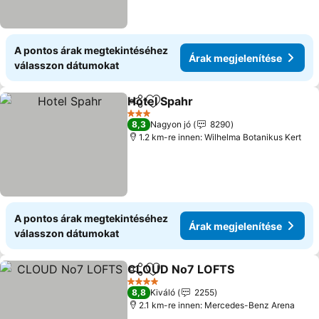
A pontos árak megtekintéséhez
Árak megjelenítése
válasszon dátumokat
Hotel Spahr
Megosztás
Hozzáadás a kedvencekhez
Árak megjelení
3 Kategória
8,3
Nagyon jó
8290
1.2 km-re innen: Wilhelma Botanikus Kert
A pontos árak megtekintéséhez
Árak megjelenítése
válasszon dátumokat
CLOUD No7 LOFTS
Megosztás
Hozzáadás a kedvencekhez
Árak m
4 Kategória
8,8
Kiváló
2255
2.1 km-re innen: Mercedes-Benz Arena