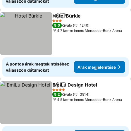
válasszon dátumokat
Hotel Bürkle
Megosztás
Hozzáadás a kedvencekhez
Árak megjelen
3 Kategória
9,0
Kiváló
1240
4.7 km-re innen: Mercedes-Benz Arena
A pontos árak megtekintéséhez
Árak megjelenítése
válasszon dátumokat
EmiLu Design Hotel
Megosztás
Hozzáadás a kedvencekhez
Árak m
4 Kategória
9,2
Kiváló
3914
4.5 km-re innen: Mercedes-Benz Arena