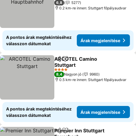
4 Kategória
6,8
5277
0.2 km-re innen: Stuttgart főpályaudvar
A pontos árak megtekintéséhez
Árak megjelenítése
válasszon dátumokat
ARCOTEL Camino
Megosztás
Hozzáadás a kedvencekhez
Stuttgart
Árak megjelenítése
4 Kategória
8,4
Nagyon jó
9960
0.5 km-re innen: Stuttgart főpályaudvar
A pontos árak megtekintéséhez
Árak megjelenítése
válasszon dátumokat
Premier Inn Stuttgart
Megosztás
Hozzáadás a kedvencekhez