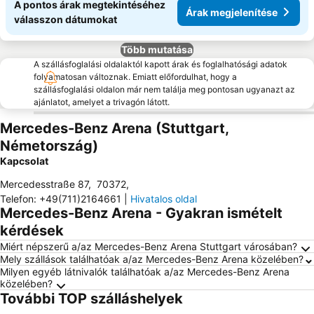
A pontos árak megtekintéséhez
Árak megjelenítése
válasszon dátumokat
Több mutatása
A szállásfoglalási oldalaktól kapott árak és foglalhatósági adatok
folyamatosan változnak. Emiatt előfordulhat, hogy a
szállásfoglalási oldalon már nem találja meg pontosan ugyanazt az
ajánlatot, amelyet a trivagón látott.
Mercedes-Benz Arena (Stuttgart,
Németország)
Kapcsolat
Mercedesstraße 87
,
70372
,
Telefon
:
+49(711)2164661
|
Hivatalos oldal
Mercedes-Benz Arena - Gyakran ismételt
kérdések
Miért népszerű a/az Mercedes-Benz Arena Stuttgart városában?
Mely szállások találhatóak a/az Mercedes-Benz Arena közelében?
Milyen egyéb látnivalók találhatóak a/az Mercedes-Benz Arena
közelében?
További TOP szálláshelyek