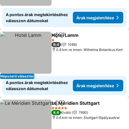
A pontos árak megtekintéséhez
Árak megjelenítése
válasszon dátumokat
Hotel Lamm
Megosztás
Hozzáadás a kedvencekhez
Árak megjelen
1 Kategória
6,4
1086
0.9 km-re innen: Wilhelma Botanikus Kert
Népszerű választás
A pontos árak megtekintéséhez
Árak megjelenítése
válasszon dátumokat
Le Méridien Stuttgart
Megosztás
Hozzáadás a kedvencekhez
Árak
5 Kategória
8,6
Kiváló
7690
0.6 km-re innen: Stuttgart főpályaudvar