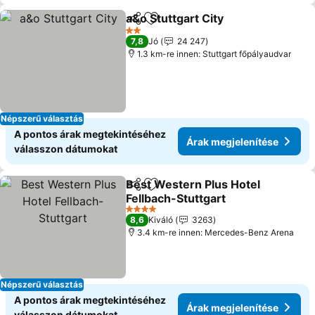
a&o Stuttgart City
Megosztás
Hozzáadás a kedvencekhez
Árak meg
2 Kategória
7,8
Jó
24 247
1.3 km-re innen: Stuttgart főpályaudvar
Népszerű választás
A pontos árak megtekintéséhez
Árak megjelenítése
válasszon dátumokat
Best Western Plus Hotel
Megosztás
Hozzáadás a kedvencekhez
Fellbach-Stuttgart
Árak megjelenítése
4 Kategória
8,6
Kiváló
3263
3.4 km-re innen: Mercedes-Benz Arena
Népszerű választás
A pontos árak megtekintéséhez
Árak megjelenítése
válasszon dátumokat