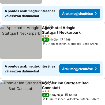
A pontos árak megtekintéséhez
Árak megjelenítése
válasszon dátumokat
Aparthotel Adagio
Megosztás
Hozzáadás a kedvencekhez
Stuttgart Neckarpark
Árak megjelenítése
3 Kategória
9,1
Kiváló
1496
0.7 km-re innen: Mercedes-Benz Arena
A pontos árak megtekintéséhez
Árak megjelenítése
válasszon dátumokat
Premier Inn Stuttgart Bad
Megosztás
Hozzáadás a kedvencekhez
Cannstatt
Árak megjelenítése
3 Kategória
8,4
Nagyon jó
6476
1.1 km-re innen: Wilhelma Botanikus Kert