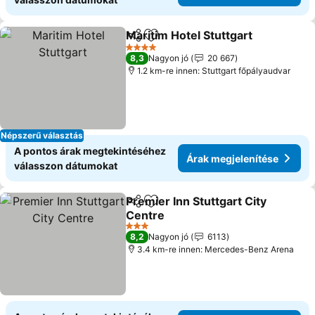
Maritim Hotel Stuttgart
Megosztás
Hozzáadás a kedvencekhez
Ára
4 Kategória
8,3
Nagyon jó
20 667
1.2 km-re innen: Stuttgart főpályaudvar
Népszerű választás
A pontos árak megtekintéséhez
Árak megjelenítése
válasszon dátumokat
Premier Inn Stuttgart City
Megosztás
Hozzáadás a kedvencekhez
Centre
Árak megjelenítése
3 Kategória
8,2
Nagyon jó
6113
3.4 km-re innen: Mercedes-Benz Arena