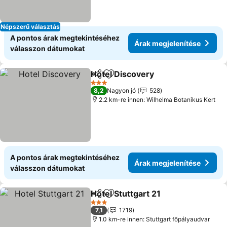
Népszerű választás
A pontos árak megtekintéséhez
Árak megjelenítése
válasszon dátumokat
Hotel Discovery
Megosztás
Hozzáadás a kedvencekhez
Árak megje
3 Kategória
8,2
Nagyon jó
528
2.2 km-re innen: Wilhelma Botanikus Kert
A pontos árak megtekintéséhez
Árak megjelenítése
válasszon dátumokat
Hotel Stuttgart 21
Megosztás
Hozzáadás a kedvencekhez
Árak meg
3 Kategória
7,1
1719
1.0 km-re innen: Stuttgart főpályaudvar