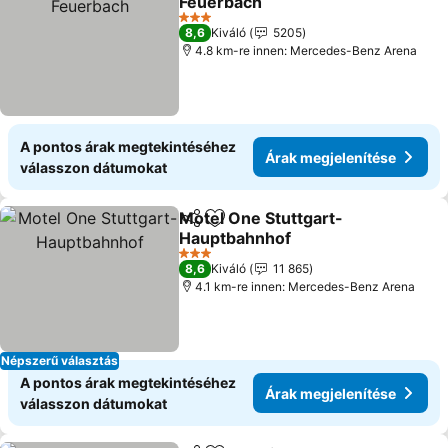
Feuerbach
Árak megjelenítése
3 Kategória
8,6
Kiváló
5205
4.8 km-re innen: Mercedes-Benz Arena
A pontos árak megtekintéséhez
Árak megjelenítése
válasszon dátumokat
Motel One Stuttgart-
Megosztás
Hozzáadás a kedvencekhez
Hauptbahnhof
Árak megjelenítése
3 Kategória
8,6
Kiváló
11 865
4.1 km-re innen: Mercedes-Benz Arena
Népszerű választás
A pontos árak megtekintéséhez
Árak megjelenítése
válasszon dátumokat