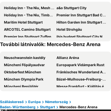
Holiday Inn - The Niu, Mesh Stuttgart Messe By Ihg
a&o Stuttgart City
Holiday Inn - The Niu, Timber Esslingen By Ihg
Premier Inn Stuttgart Bad Cannstatt
Maritim Hotel Stuttgart
Hilton Garden Inn Stuttgart NeckarPark
ARCOTEL Camino Stuttgart
Hotel Strohgäu
Premier Inn Stuttgart Zuffenhausen
ibis budget Stuttgart City Nord
További látnivalók: Mercedes-Benz Arena
Park Inn by Radisson Stuttgart
Residenzhotel Stuttgart Airport, Sure Hotel Collection by Best Western
Hotel Astoria am Urachplatz
Premier Inn Stuttgart City Europaviertel
Neuschwanstein kastély
Allianz Aréna
Holiday Inn – the niu, Form Stuttgart Feuerbach
Garner Hotel Stuttgart City Centre by IHG
Müncheni Főpályaudvar
Europapark Vidámpark Rust
Jaz in the City Stuttgart
Hotel Astoria
Oktoberfest München
Fränkisches Wunderland Amusement Park
DORMERO Hotel Stuttgart
Aparthotel Adagio Stuttgart Neckarpark
München Olympia Park
Bázel–Mulhouse–Freiburg-EuroAirport repülőtér
Hotel Boulevard
Hampton by Hilton Stuttgart City Centre
Müncheni Repülőtér
Messe Frankfurt - Kiállítás és Vásár
Ruby Hanna Hotel Stuttgart
Le Méridien Stuttgart
München-Ost vasútállomás
Frankfurt Repülőtér
Premier Inn Stuttgart Feuerbach
LOGINN Hotel Waiblingen
Bahnhof Zürich
Theresienwiese
Hotel BaWü
Aloft Stuttgart
Szálláskereső
Európa
Németország
Baden-Württemberg
Stuttgart
Mercedes-Benz Arena
Frankfurt Főpályaudvar
Schwabing városrész
ibis Styles Stuttgart Vaihingen
LOGINN Hotel Stuttgart Zuffenhausen