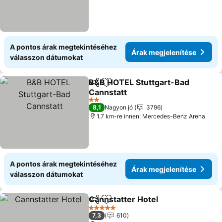
A pontos árak megtekintéséhez
Árak megjelenítése
válasszon dátumokat
B&B HOTEL Stuttgart-Bad
Megosztás
Hozzáadás a kedvencekhez
Cannstatt
Árak megjelenítése
2 Kategória
8,1
Nagyon jó
3796
1.7 km-re innen: Mercedes-Benz Arena
A pontos árak megtekintéséhez
Árak megjelenítése
válasszon dátumokat
Cannstatter Hotel
Megosztás
Hozzáadás a kedvencekhez
Árak meg
5 Kategória
7,3
610