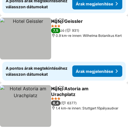
A pontos árak megtekintéséhez
Árak megjelenítése
válasszon dátumokat
Hotel Geissler
Megosztás
Hozzáadás a kedvencekhez
Árak megjel
3 Kategória
7,5
Jó
931
0.9 km-re innen: Wilhelma Botanikus Kert
A pontos árak megtekintéséhez
Árak megjelenítése
válasszon dátumokat
Hotel Astoria am
Megosztás
Hozzáadás a kedvencekhez
Urachplatz
Árak megjelenítése
3 Kategória
6,4
6377
1.4 km-re innen: Stuttgart főpályaudvar