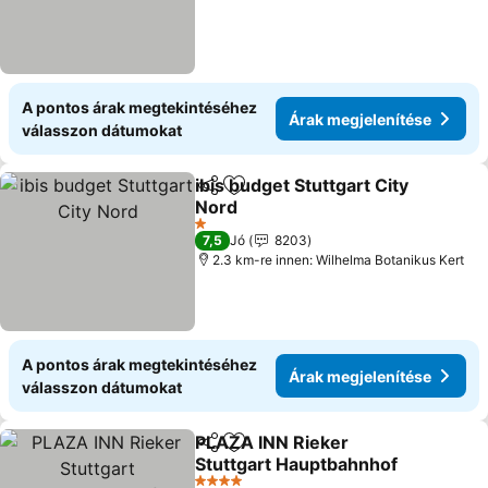
A pontos árak megtekintéséhez
Árak megjelenítése
válasszon dátumokat
ibis budget Stuttgart City
Megosztás
Hozzáadás a kedvencekhez
Nord
Árak megjelenítése
1 Kategória
7,5
Jó
8203
2.3 km-re innen: Wilhelma Botanikus Kert
A pontos árak megtekintéséhez
Árak megjelenítése
válasszon dátumokat
PLAZA INN Rieker
Megosztás
Hozzáadás a kedvencekhez
Stuttgart Hauptbahnhof
Árak megjelenítése