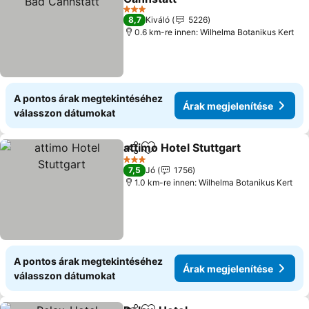
Árak megjelenítése
3 Kategória
8,7
Kiváló
5226
0.6 km-re innen: Wilhelma Botanikus Kert
A pontos árak megtekintéséhez
Árak megjelenítése
válasszon dátumokat
attimo Hotel Stuttgart
Megosztás
Hozzáadás a kedvencekhez
Árak
3 Kategória
7,5
Jó
1756
1.0 km-re innen: Wilhelma Botanikus Kert
A pontos árak megtekintéséhez
Árak megjelenítése
válasszon dátumokat