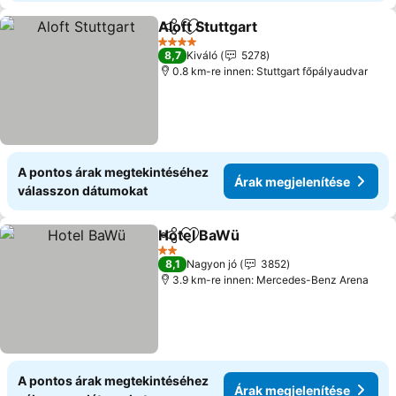
Aloft Stuttgart
Megosztás
Hozzáadás a kedvencekhez
Árak megjel
4 Kategória
8,7
Kiváló
5278
0.8 km-re innen: Stuttgart főpályaudvar
A pontos árak megtekintéséhez
Árak megjelenítése
válasszon dátumokat
Hotel BaWü
Megosztás
Hozzáadás a kedvencekhez
Árak megjelení
2 Kategória
8,1
Nagyon jó
3852
3.9 km-re innen: Mercedes-Benz Arena
A pontos árak megtekintéséhez
Árak megjelenítése