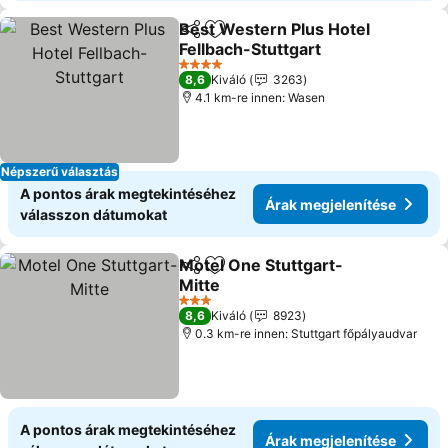
Best Western Plus Hotel
Megosztás
Hozzáadás a kedvencekhez
Fellbach-Stuttgart
4 Kategória
8,6
Kiváló
3263
4.1 km-re innen: Wasen
Népszerű választás
A pontos árak megtekintéséhez
Árak megjelenítése
válasszon dátumokat
Motel One Stuttgart-
Megosztás
Hozzáadás a kedvencekhez
Mitte
3 Kategória
8,6
Kiváló
8923
0.3 km-re innen: Stuttgart főpályaudvar
A pontos árak megtekintéséhez
Árak megjelenítése