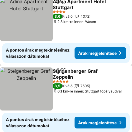
Adina Apartment Hotel
Megosztás
Hozzáadás a kedvencekhez
Stuttgart
4 Kategória
8,6
Kiváló
4072
2.8 km-re innen: Wasen
A pontos árak megtekintéséhez
Árak megjelenítése
válasszon dátumokat
Steigenberger Graf
Megosztás
Hozzáadás a kedvencekhez
Zeppelin
5 Kategória
8,5
Kiváló
7505
0.1 km-re innen: Stuttgart főpályaudvar
A pontos árak megtekintéséhez
Árak megjelenítése
válasszon dátumokat