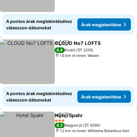
A pontos árak megtekintéséhez
Árak megjelenítése
válasszon dátumokat
CLOUD No7 LOFTS
Megosztás
Hozzáadás a kedvencekhez
8,8
Kiváló
2255
1.6 km-re innen: Wasen
A pontos árak megtekintéséhez
Árak megjelenítése
válasszon dátumokat
Hotel Spahr
Megosztás
Hozzáadás a kedvencekhez
3 Kategória
8,3
Nagyon jó
8290
1.2 km-re innen: Wilhelma Botanikus Kert