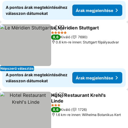
A pontos árak megtekintéséhez
Árak megjelenítése
válasszon dátumokat
Le Méridien Stuttgart
Megosztás
Hozzáadás a kedvencekhez
5 Kategória
8,6
Kiváló
7690
0.6 km-re innen: Stuttgart főpályaudvar
Népszerű választás
A pontos árak megtekintéséhez
Árak megjelenítése
válasszon dátumokat
Hotel Restaurant Krehl's
Megosztás
Hozzáadás a kedvencekhez
Linde
3 Kategória
8,6
Kiváló
1726
1.6 km-re innen: Wilhelma Botanikus Kert