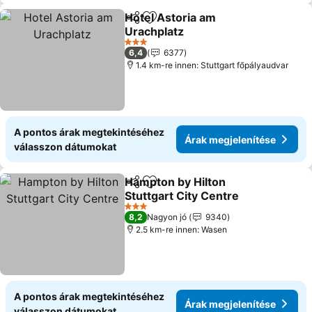
Hotel Astoria am
Megosztás
Hozzáadás a kedvencekhez
Urachplatz
3 Kategória
6,4
6377
1.4 km-re innen: Stuttgart főpályaudvar
A pontos árak megtekintéséhez
Árak megjelenítése
válasszon dátumokat
Hampton by Hilton
Megosztás
Hozzáadás a kedvencekhez
Stuttgart City Centre
3 Kategória
8,2
Nagyon jó
9340
2.5 km-re innen: Wasen
A pontos árak megtekintéséhez
Árak megjelenítése
válasszon dátumokat