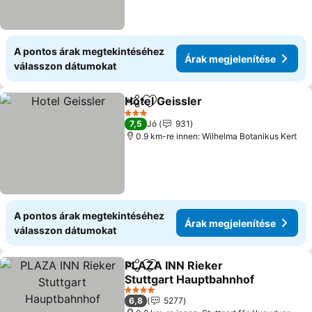
A pontos árak megtekintéséhez
Árak megjelenítése
válasszon dátumokat
Hotel Geissler
Megosztás
Hozzáadás a kedvencekhez
3 Kategória
7,5
Jó
931
0.9 km-re innen: Wilhelma Botanikus Kert
A pontos árak megtekintéséhez
Árak megjelenítése
válasszon dátumokat
PLAZA INN Rieker
Megosztás
Hozzáadás a kedvencekhez
Stuttgart Hauptbahnhof
4 Kategória
6,8
5277