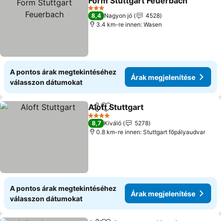
Form Stuttgart Feuerbach
3 Kategória
8,4
Nagyon jó
4528
3.4 km-re innen: Wasen
A pontos árak megtekintéséhez
Árak megjelenítése
válasszon dátumokat
Aloft Stuttgart
Megosztás
Hozzáadás a kedvencekhez
4 Kategória
8,7
Kiváló
5278
0.8 km-re innen: Stuttgart főpályaudvar
A pontos árak megtekintéséhez
Árak megjelenítése
válasszon dátumokat