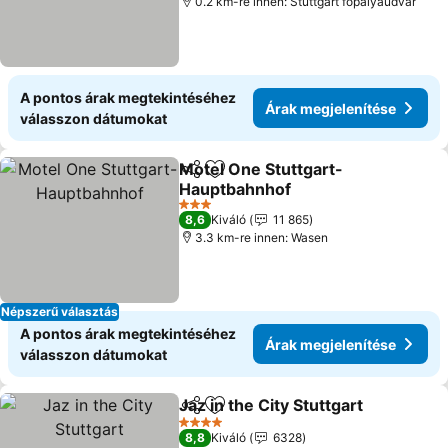
0.2 km-re innen: Stuttgart főpályaudvar
A pontos árak megtekintéséhez
Árak megjelenítése
válasszon dátumokat
Motel One Stuttgart-
Megosztás
Hozzáadás a kedvencekhez
Hauptbahnhof
3 Kategória
8,6
Kiváló
11 865
3.3 km-re innen: Wasen
Népszerű választás
A pontos árak megtekintéséhez
Árak megjelenítése
válasszon dátumokat
Jaz in the City Stuttgart
Megosztás
Hozzáadás a kedvencekhez
4 Kategória
8,8
Kiváló
6328