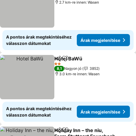
2.7 km-re innen: Wasen
A pontos árak megtekintéséhez
Árak megjelenítése
válasszon dátumokat
Hotel BaWü
Megosztás
Hozzáadás a kedvencekhez
2 Kategória
8,1
Nagyon jó
3852
3.0 km-re innen: Wasen
A pontos árak megtekintéséhez
Árak megjelenítése
válasszon dátumokat
Holiday Inn – the niu,
Megosztás
Hozzáadás a kedvencekhez