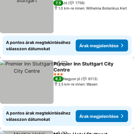
3 Kategória
7,5
Jó
1756
1.0 km-re innen: Wilhelma Botanikus Kert
A pontos árak megtekintéséhez
Árak megjelenítése
válasszon dátumokat
Premier Inn Stuttgart City
Megosztás
Hozzáadás a kedvencekhez
Centre
3 Kategória
8,2
Nagyon jó
6113
2.5 km-re innen: Wasen
A pontos árak megtekintéséhez
Árak megjelenítése
válasszon dátumokat