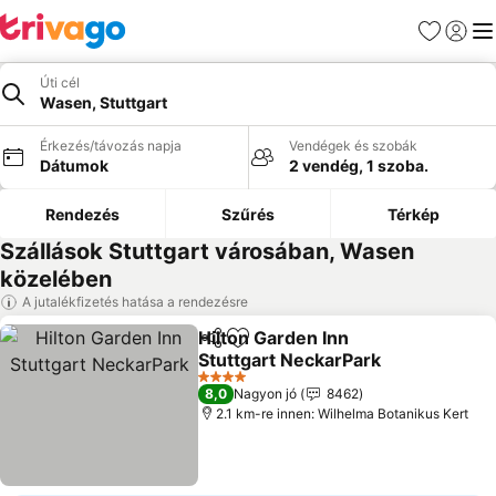
Kedvencek
Bejelen
Me
Úti cél
Wasen, Stuttgart
Érkezés/távozás napja
Vendégek és szobák
Dátumok
2 vendég, 1 szoba.
Rendezés
Szűrés
Térkép
Szállások Stuttgart városában, Wasen
közelében
A jutalékfizetés hatása a rendezésre
Hilton Garden Inn
Megosztás
Hozzáadás a kedvencekhez
Stuttgart NeckarPark
4 Kategória
8,0
Nagyon jó
8462
2.1 km-re innen: Wilhelma Botanikus Kert