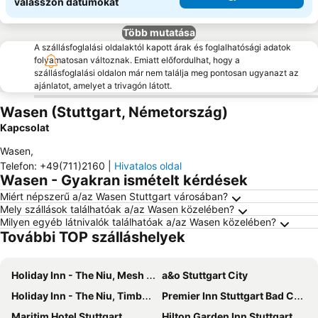
válasszon dátumokat
Több mutatása
A szállásfoglalási oldalaktól kapott árak és foglalhatósági adatok
folyamatosan változnak. Emiatt előfordulhat, hogy a
szállásfoglalási oldalon már nem találja meg pontosan ugyanazt az
ajánlatot, amelyet a trivagón látott.
Wasen (Stuttgart, Németország)
Kapcsolat
Wasen
,
Telefon
:
+49(711)2160
|
Hivatalos oldal
Wasen - Gyakran ismételt kérdések
Miért népszerű a/az Wasen Stuttgart városában?
Mely szállások találhatóak a/az Wasen közelében?
Milyen egyéb látnivalók találhatóak a/az Wasen közelében?
További TOP szálláshelyek
Holiday Inn - The Niu, Mesh Stuttgart Messe By Ihg
a&o Stuttgart City
Holiday Inn - The Niu, Timber Esslingen By Ihg
Premier Inn Stuttgart Bad Cannstatt
Maritim Hotel Stuttgart
Hilton Garden Inn Stuttgart NeckarPark