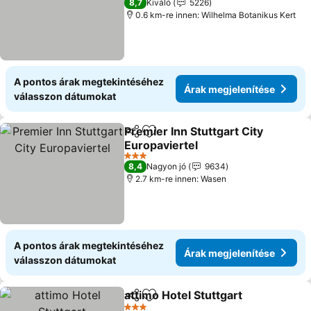
8,7
Kiváló
5226
0.6 km-re innen: Wilhelma Botanikus Kert
A pontos árak megtekintéséhez
Árak megjelenítése
válasszon dátumokat
Premier Inn Stuttgart City
Megosztás
Hozzáadás a kedvencekhez
Europaviertel
3 Kategória
8,4
Nagyon jó
9634
2.7 km-re innen: Wasen
A pontos árak megtekintéséhez
Árak megjelenítése
válasszon dátumokat
attimo Hotel Stuttgart
Megosztás
Hozzáadás a kedvencekhez