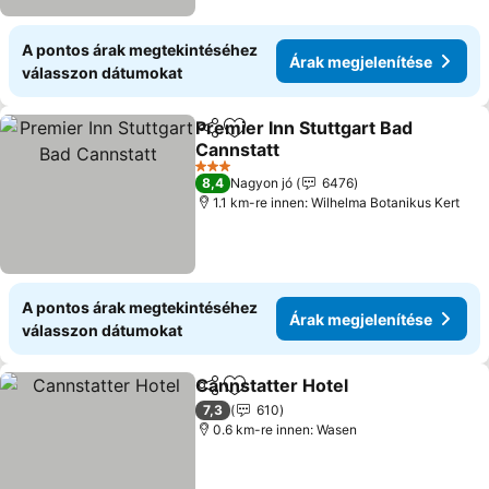
A pontos árak megtekintéséhez
Árak megjelenítése
válasszon dátumokat
Premier Inn Stuttgart Bad
Megosztás
Hozzáadás a kedvencekhez
Cannstatt
3 Kategória
8,4
Nagyon jó
6476
1.1 km-re innen: Wilhelma Botanikus Kert
A pontos árak megtekintéséhez
Árak megjelenítése
válasszon dátumokat
Cannstatter Hotel
Megosztás
Hozzáadás a kedvencekhez
7,3
610
0.6 km-re innen: Wasen