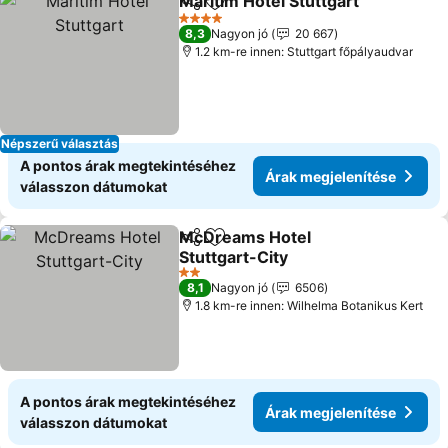
Maritim Hotel Stuttgart
Megosztás
Hozzáadás a kedvencekhez
4 Kategória
8,3
Nagyon jó
20 667
1.2 km-re innen: Stuttgart főpályaudvar
Népszerű választás
A pontos árak megtekintéséhez
Árak megjelenítése
válasszon dátumokat
McDreams Hotel
Megosztás
Hozzáadás a kedvencekhez
Stuttgart-City
2 Kategória
8,1
Nagyon jó
6506
1.8 km-re innen: Wilhelma Botanikus Kert
A pontos árak megtekintéséhez
Árak megjelenítése
válasszon dátumokat