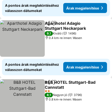
A pontos árak megtekintéséhez
Árak megjelenítése
válasszon dátumokat
Aparthotel Adagio
Megosztás
Hozzáadás a kedvencekhez
Stuttgart Neckarpark
9,1
Kiváló
1496
0.4 km-re innen: Wasen
A pontos árak megtekintéséhez
Árak megjelenítése
válasszon dátumokat
B&B HOTEL Stuttgart-Bad
Megosztás
Hozzáadás a kedvencekhez
Cannstatt
2 Kategória
8,1
Nagyon jó
3796
0.8 km-re innen: Wasen