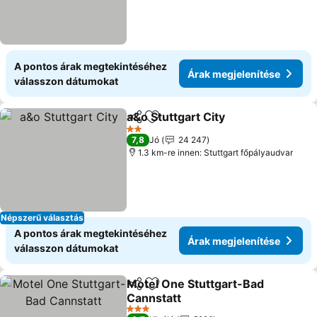
A pontos árak megtekintéséhez
Árak megjelenítése
válasszon dátumokat
a&o Stuttgart City
Megosztás
Hozzáadás a kedvencekhez
2 Kategória
7,8
Jó
24 247
1.3 km-re innen: Stuttgart főpályaudvar
Népszerű választás
A pontos árak megtekintéséhez
Árak megjelenítése
válasszon dátumokat
Motel One Stuttgart-Bad
Megosztás
Hozzáadás a kedvencekhez
Cannstatt
3 Kategória