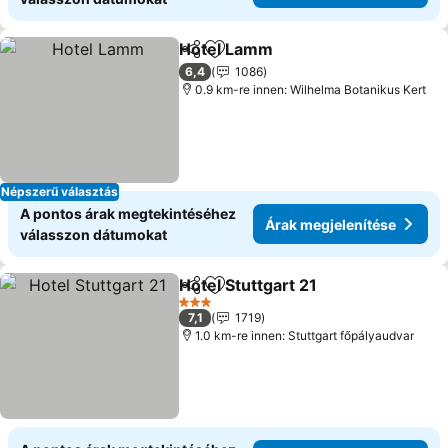
Hotel Lamm
Megosztás
Hozzáadás a kedvencekhez
6,4
1086
0.9 km-re innen: Wilhelma Botanikus Kert
Népszerű választás
A pontos árak megtekintéséhez
Árak megjelenítése
válasszon dátumokat
Hotel Stuttgart 21
Megosztás
Hozzáadás a kedvencekhez
3 Kategória
7,1
1719
1.0 km-re innen: Stuttgart főpályaudvar