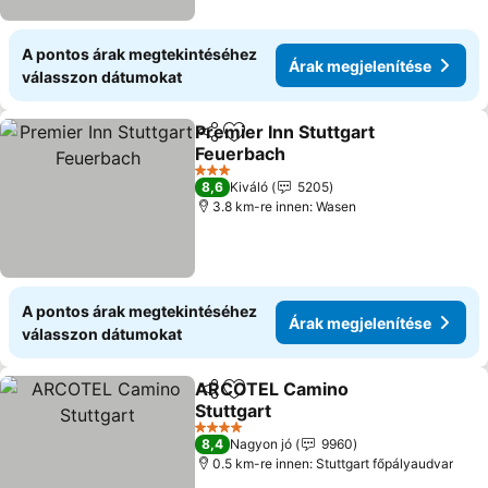
A pontos árak megtekintéséhez
Árak megjelenítése
válasszon dátumokat
Premier Inn Stuttgart
Megosztás
Hozzáadás a kedvencekhez
Feuerbach
3 Kategória
8,6
Kiváló
5205
3.8 km-re innen: Wasen
A pontos árak megtekintéséhez
Árak megjelenítése
válasszon dátumokat
ARCOTEL Camino
Megosztás
Hozzáadás a kedvencekhez
Stuttgart
4 Kategória
8,4
Nagyon jó
9960
0.5 km-re innen: Stuttgart főpályaudvar