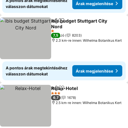
A pontos árak megtekintéséhez
Árak megjelenítése
válasszon dátumokat
ibis budget Stuttgart City
Megosztás
Hozzáadás a kedvencekhez
Nord
1 Kategória
7,5
Jó
8203
2.3 km-re innen: Wilhelma Botanikus Kert
A pontos árak megtekintéséhez
Árak megjelenítése
válasszon dátumokat
Relax-Hotel
Megosztás
Hozzáadás a kedvencekhez
3 Kategória
6,7
1678
2.5 km-re innen: Wilhelma Botanikus Kert