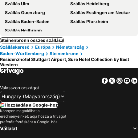
Szállás Ulm
Szállás Heidelberg
Szállás Guenzburg
Szállás Esslingen am Neckar
Szállás Baden-Baden
Szállás Pforzheim
Szállás Heilbronn
Steinenbronn összes szállása
Szálláskereső
Európa
Németország
Baden-Württemberg
Steinenbronn
Residenzhotel Stuttgart Airport, Sure Hotel Collection by Best
Western
Facebook
Twitter
Insta
Yo
Válasszon országot
Hozzáadás a Google-hoz
Könnyen megtalálhatja
eredményeinket: adja hozzá a trivagót
preferált forrásként a Google-höz.
Vállalat