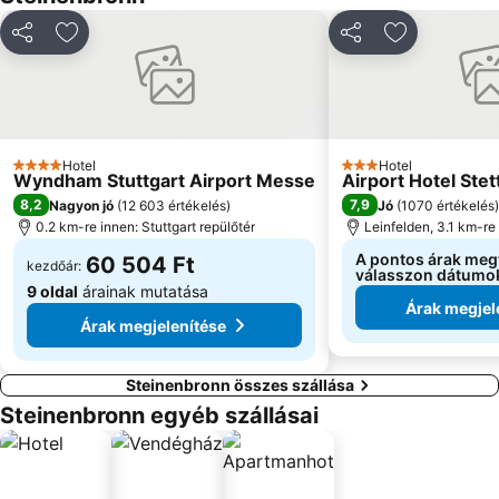
Megosztás
Hozzáadás a kedvencekhez
Megosztás
Hozzáadás 
Hotel
Hotel
4 Kategória
3 Kategória
Wyndham Stuttgart Airport Messe
Airport Hotel Stet
8,2
7,9
Nagyon jó
(
12 603 értékelés
)
Jó
(
1070 értékelés
)
0.2 km-re innen: Stuttgart repülőtér
Leinfelden, 3.1 km-re
A pontos árak meg
60 504 Ft
kezdőár:
válasszon dátumo
9 oldal
árainak mutatása
Árak megjel
Árak megjelenítése
Steinenbronn összes szállása
Steinenbronn egyéb szállásai