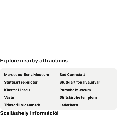
Explore nearby attractions
Nagy méretű térkép
Mercedes-Benz Museum
Bad Cannstatt
Stuttgart repülőtér
Stuttgart főpályaudvar
Kloster Hirsau
Porsche Museum
Vásár
Stiftskirche templom
Tripsdrill vidámpark
Lederberg
Szálláshely információi
Märklin World of Adventure
Ambiente