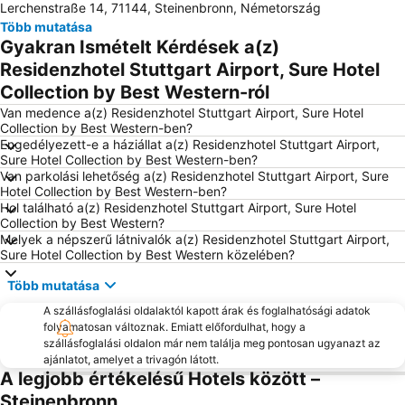
Lerchenstraße 14, 71144, Steinenbronn, Németország
Liederhalle Kultúrális-és Kongresszusiközpont
Régi Kastély
Több mutatása
Botanical Garden of the Tübingen University
Altstadt Esslingen
Gyakran Ismételt Kérdések a(z)
Wasen
Leuze Mineral Bath
Residenzhotel Stuttgart Airport, Sure Hotel
Collection by Best Western-ról
Mercedes-Benz Arena
Feuerbach-Mitte
Van medence a(z) Residenzhotel Stuttgart Airport, Sure Hotel
Hohenzollern Castle
La Pergola
Collection by Best Western-ben?
Engedélyezett-e a háziállat a(z) Residenzhotel Stuttgart Airport,
Sure Hotel Collection by Best Western-ben?
Van parkolási lehetőség a(z) Residenzhotel Stuttgart Airport, Sure
Hotel Collection by Best Western-ben?
Hol található a(z) Residenzhotel Stuttgart Airport, Sure Hotel
Collection by Best Western?
Melyek a népszerű látnivalók a(z) Residenzhotel Stuttgart Airport,
Sure Hotel Collection by Best Western közelében?
Több mutatása
A szállásfoglalási oldalaktól kapott árak és foglalhatósági adatok
folyamatosan változnak. Emiatt előfordulhat, hogy a
szállásfoglalási oldalon már nem találja meg pontosan ugyanazt az
ajánlatot, amelyet a trivagón látott.
A legjobb értékelésű Hotels között –
Steinenbronn