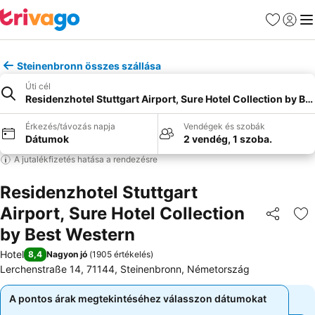
Kedvencek
Bejelen
Me
Steinenbronn összes szállása
Úti cél
Residenzhotel Stuttgart Airport, Sure Hotel Collection by Be
Érkezés/távozás napja
Vendégek és szobák
Dátumok
2 vendég, 1 szoba.
A jutalékfizetés hatása a rendezésre
Residenzhotel Stuttgart
Airport, Sure Hotel Collection
Megosztá
Ho
by Best Western
Hotel
8,4
Nagyon jó
(
1905 értékelés
)
Lerchenstraße 14, 71144, Steinenbronn, Németország
A pontos árak megtekintéséhez válasszon dátumokat
A pontos árak megtekintéséhez válasszon dátumokat