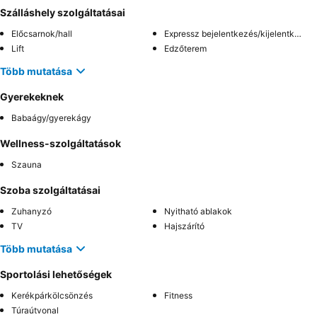
Szálláshely szolgáltatásai
Előcsarnok/hall
Expressz bejelentkezés/kijelentkezés
Lift
Edzőterem
Több mutatása
Gyerekeknek
Babaágy/gyerekágy
Wellness-szolgáltatások
Szauna
Szoba szolgáltatásai
Zuhanyzó
Nyitható ablakok
TV
Hajszárító
Több mutatása
Sportolási lehetőségek
Kerékpárkölcsönzés
Fitness
Túraútvonal