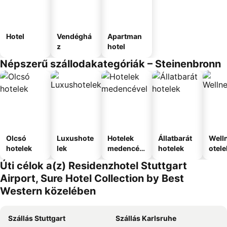
Hotel
Vendéghá
Apartman
z
hotel
Népszerű szállodakategóriák – Steinenbronn
Olcsó
Luxushote
Hotelek
Állatbarát
Well
hotelek
lek
medencév
hotelek
otele
el
Úti célok a(z) Residenzhotel Stuttgart
Airport, Sure Hotel Collection by Best
Western közelében
Szállás Stuttgart
Szállás Karlsruhe