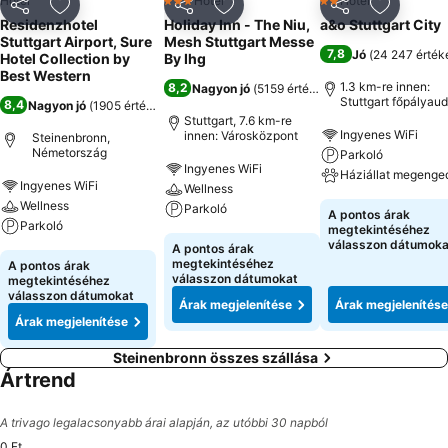
Hotel
Hotel
Hotel
3 Kategória
2 Kategória
Megosztás
Hozzáadás a kedvencekhez
Megosztás
Hozzáadás a kedvencekhez
Megosztás
Hozzáad
Residenzhotel
Holiday Inn - The Niu,
a&o Stuttgart City
Stuttgart Airport, Sure
Mesh Stuttgart Messe
7,8
Jó
(
24 247 érték
Hotel Collection by
By Ihg
Best Western
1.3 km-re innen:
8,2
Nagyon jó
(
5159 értékelés
)
Stuttgart főpályau
8,4
Nagyon jó
(
1905 értékelés
)
Stuttgart, 7.6 km-re
Ingyenes WiFi
innen: Városközpont
Steinenbronn,
Németország
Parkoló
Ingyenes WiFi
Háziállat megenge
Ingyenes WiFi
Wellness
Wellness
Parkoló
A pontos árak
Parkoló
megtekintéséhez
válasszon dátumoka
A pontos árak
megtekintéséhez
A pontos árak
válasszon dátumokat
megtekintéséhez
válasszon dátumokat
Árak megjelenítése
Árak megjelenítése
Árak megjelenítése
Steinenbronn összes szállása
Ártrend
A trivago legalacsonyabb árai alapján, az utóbbi 30 napból
0 Ft