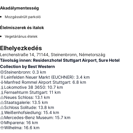
Akadálymentesség
Mozgássérült parkoló
Élelmiszerek és italok
Vegetáriánus ételek
Elhelyezkedés
Lerchenstraße 14, 71144, Steinenbronn, Németország
Távolság innen: Residenzhotel Stuttgart Airport, Sure Hotel
Collection by Best Western
Steinenbronn
:
0.3
km
Leinfelden Neuer Markt (EUCHNER)
:
3.4
km
Manfred Rommel Airport Stuttgart
:
6.8
km
Lokomotive 38 3650
:
10.7
km
Fernsehturm Stuttgart
:
11
km
Neues Schloss
:
13.1
km
Staatsgalerie
:
13.5
km
Schloss Solitude
:
13.8
km
Weißenhofsiedlung
:
15.4
km
Mercedes-Benz Museum
:
15.7
km
Mhparena
:
16
km
Wilhelma
:
16.6
km