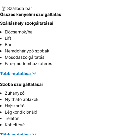
Szálloda bár
Összes kényelmi szolgáltatás
Szálláshely szolgáltatásai
Előcsarnok/hall
Lift
Bár
Nemdohányzó szobák
Mosodaszolgáltatás
Fax-/modemhozzáférés
Több mutatása
Szoba szolgáltatásai
Zuhanyzó
Nyitható ablakok
Hajszárító
Légkondicionáló
Telefon
Kábeltévé
Több mutatása