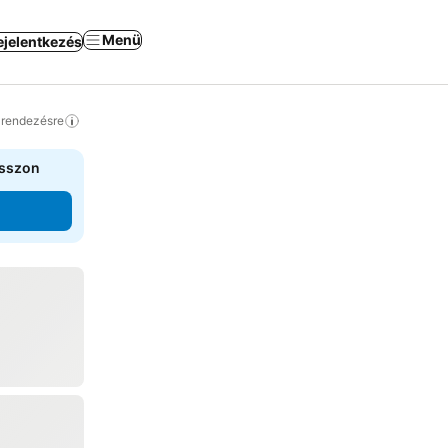
Menü
ejelentkezés
a rendezésre
asszon