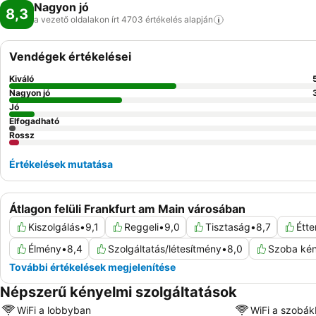
Nagyon jó
8,3
a vezető oldalakon írt 4703 értékelés
alapján
Vendégek értékelései
Kiváló
Nagyon jó
Jó
Elfogadható
Rossz
Értékelések mutatása
Átlagon felüli Frankfurt am Main városában
Kiszolgálás
•
9,1
Reggeli
•
9,0
Tisztaság
•
8,7
Étt
Élmény
•
8,4
Szolgáltatás/létesítmény
•
8,0
Szoba ké
További értékelések megjelenítése
Népszerű kényelmi szolgáltatások
WiFi a lobbyban
WiFi a szobá