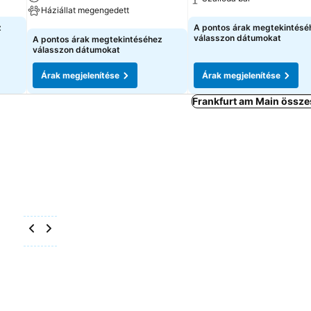
Háziállat megengedett
Árak megjelenítése
z
A pontos árak megtekintésé
Árak megjelenítése
válasszon dátumokat
A pontos árak megtekintéséhez
válasszon dátumokat
Árak megjelenítése
Árak megjelenítése
Frankfurt am Main össze