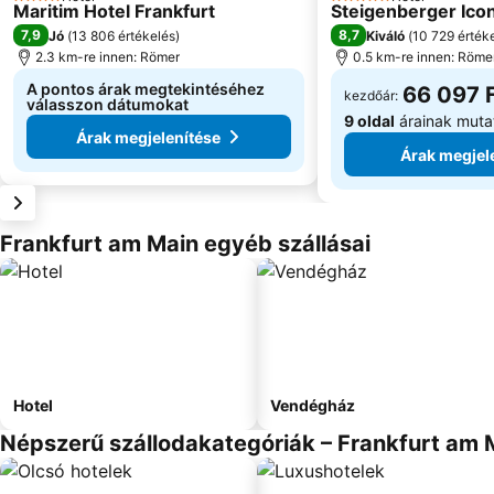
4 Kategória
5 Kategória
Maritim Hotel Frankfurt
Steigenberger Icon
7,9
8,7
Jó
(
13 806 értékelés
)
Kiváló
(
10 729 érték
2.3 km-re innen: Römer
0.5 km-re innen: Röme
A pontos árak megtekintéséhez
66 097 
kezdőár:
válasszon dátumokat
9 oldal
árainak muta
Árak megjelenítése
Árak megjel
Frankfurt am Main egyéb szállásai
Hotel
Vendégház
Népszerű szállodakategóriák – Frankfurt am 