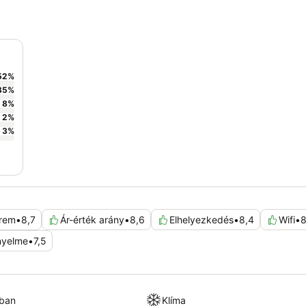
52
%
35
%
8
%
2
%
3
%
erem
•
8,7
Ár-érték arány
•
8,6
Elhelyezkedés
•
8,4
Wifi
•
8
nyelme
•
7,5
kban
Klíma