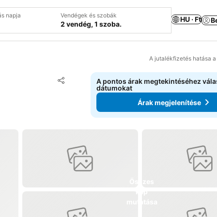
ás napja
Vendégek és szobák
HU · Ft
B
2 vendég, 1 szoba.
A jutalékfizetés hatása 
Hozzáadás a kedvencekhez
A pontos árak megtekintéséhez vál
Megosztás
dátumokat
Árak megjelenítése