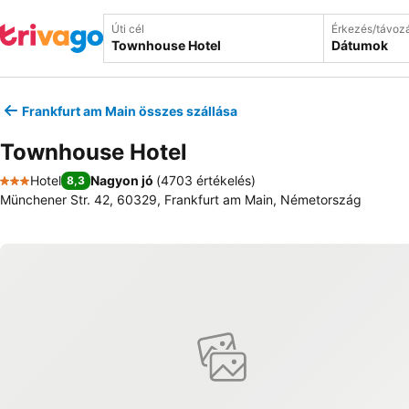
Úti cél
Érkezés/távoz
Dátumok
Frankfurt am Main összes szállása
Townhouse Hotel
Hotel
Nagyon jó
(
4703 értékelés
)
8,3
3 Kategória
Münchener Str. 42, 60329, Frankfurt am Main, Németország