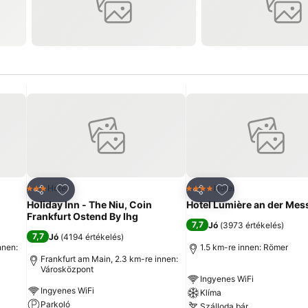
ncekhez
Hozzáadás a kedvencekhez
Hozzáadás a ked
Hotel
Hotel
3 Kategória
4 Kategória
Megosztás
Megosztás
Holiday Inn - The Niu, Coin
Hotel Lumière an der Mes
Frankfurt Ostend By Ihg
7,7
Jó
(
3973 értékelés
)
7,7
Jó
(
4194 értékelés
)
nnen:
1.5 km-re innen: Römer
Frankfurt am Main, 2.3 km-re innen:
Városközpont
Ingyenes WiFi
Ingyenes WiFi
Klíma
Parkoló
Szálloda bár