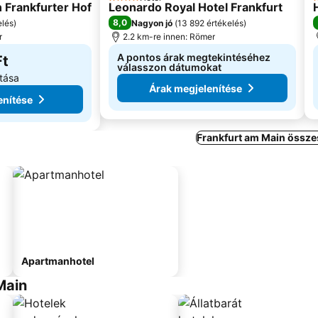
4 Kategória
4
 Frankfurter Hof
Leonardo Royal Hotel Frankfurt
8,0
elés
)
Nagyon jó
(
13 892 értékelés
)
r
2.2 km-re innen: Römer
A pontos árak megtekintéséhez
Ft
válasszon dátumokat
tása
Árak megjelenítése
enítése
Frankfurt am Main össze
Apartmanhotel
Main