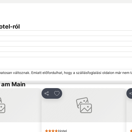
tel-ról
matosan változnak. Emiatt előfordulhat, hogy a szállásfoglalási oldalon már nem t
t am Main
edvencekhez
Hozzáadás a kedvencekhez
Megosztás
M
Hotel