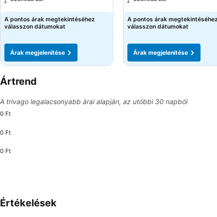
Árak megjelenítése
Árak megjelenítése
A pontos árak megtekintéséhez
A pontos árak megtekintéséhe
válasszon dátumokat
válasszon dátumokat
Árak megjelenítése
Árak megjelenítése
Ártrend
A trivago legalacsonyabb árai alapján, az utóbbi 30 napból
0 Ft
0 Ft
0 Ft
Értékelések