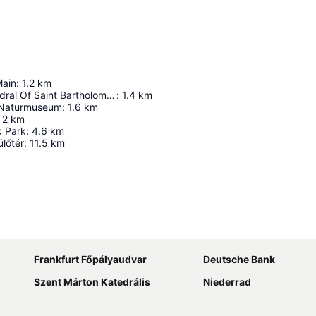
Main
:
1.2
km
Imperial Cathedral Of Saint Bartholomew
:
1.4
km
Naturmuseum
:
1.6
km
2
km
k Park
:
4.6
km
ülőtér
:
11.5
km
Nagy méretű térkép
Frankfurt Főpályaudvar
Deutsche Bank
Szent Márton Katedrális
Niederrad