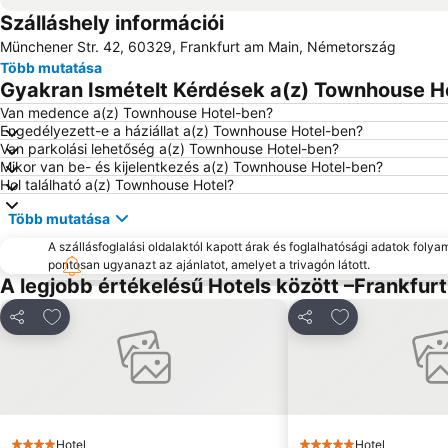
Szálláshely információi
Münchener Str. 42, 60329, Frankfurt am Main, Németország
Több mutatása
Gyakran Ismételt Kérdések a(z) Townhouse Ho
Van medence a(z) Townhouse Hotel-ben?
Engedélyezett-e a háziállat a(z) Townhouse Hotel-ben?
Van parkolási lehetőség a(z) Townhouse Hotel-ben?
Mikor van be- és kijelentkezés a(z) Townhouse Hotel-ben?
Hol található a(z) Townhouse Hotel?
Több mutatása
A szállásfoglalási oldalaktól kapott árak és foglalhatósági adatok folya
pontosan ugyanazt az ajánlatot, amelyet a trivagón látott.
A legjobb értékelésű Hotels között –Frankfur
Hozzáadás a kedvencekhez
Hozzáadás a k
Megosztás
Megosztás
Hotel
Hotel