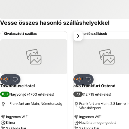
Vesse összes hasonló szálláshelyekkel
Kiválasztott szállás
Hasonló szállások
következő
Hozzáadás a kedvencekhez
Hozzáadás a kedve
Hotel
Hotel
3 Kategória
3 Kategória
Megosztás
Megosztás
Townhouse Hotel
a&o Frankfurt Ostend
8,3
7,1
Nagyon jó
(
4703 értékelés
)
(
12 719 értékelés
)
Frankfurt am Main, Németország
Frankfurt am Main, 2.8 km-re i
Városközpont
Ingyenes WiFi
Ingyenes WiFi
Klíma
Háziállat megengedett
Szálloda bár
Szálloda bár