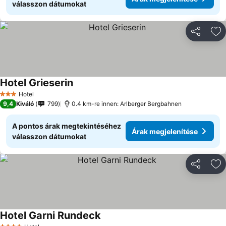
válasszon dátumokat
Megosztá
Ho
Hotel Grieserin
Hotel
3 Kategória
9,4
Kiváló
799
0.4 km-re innen: Arlberger Bergbahnen
A pontos árak megtekintéséhez
Árak megjelenítése
válasszon dátumokat
Megosztá
Ho
Hotel Garni Rundeck