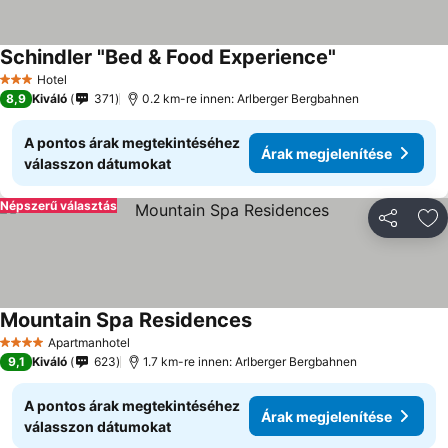
Schindler "Bed & Food Experience"
Hotel
3 Kategória
8,9
Kiváló
371
0.2 km-re innen: Arlberger Bergbahnen
A pontos árak megtekintéséhez
Árak megjelenítése
válasszon dátumokat
Népszerű választás
Megosztá
Ho
Mountain Spa Residences
Apartmanhotel
4 Kategória
9,1
Kiváló
623
1.7 km-re innen: Arlberger Bergbahnen
A pontos árak megtekintéséhez
Árak megjelenítése
válasszon dátumokat