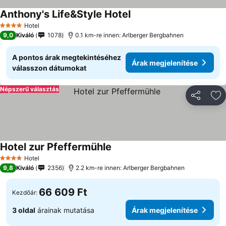
Anthony's Life&Style Hotel
Hotel
4 Kategória
9,0
Kiváló
1078
0.1 km-re innen: Arlberger Bergbahnen
A pontos árak megtekintéséhez
Árak megjelenítése
válasszon dátumokat
Népszerű választás
Megosztá
Ho
Hotel zur Pfeffermühle
Hotel
4 Kategória
9,8
Kiváló
2356
2.2 km-re innen: Arlberger Bergbahnen
66 609 Ft
Kezdőár:
3 oldal
árainak mutatása
Árak megjelenítése