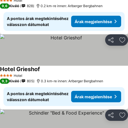
Hotel
4 Kategória
9,6
Kiváló
828
0.2 km-re innen: Arlberger Bergbahnen
A pontos árak megtekintéséhez
Árak megjelenítése
válasszon dátumokat
Megosztá
Ho
Hotel Grieshof
Hotel
4 Kategória
9,3
Kiváló
805
0.3 km-re innen: Arlberger Bergbahnen
A pontos árak megtekintéséhez
Árak megjelenítése
válasszon dátumokat
Megosztá
Ho