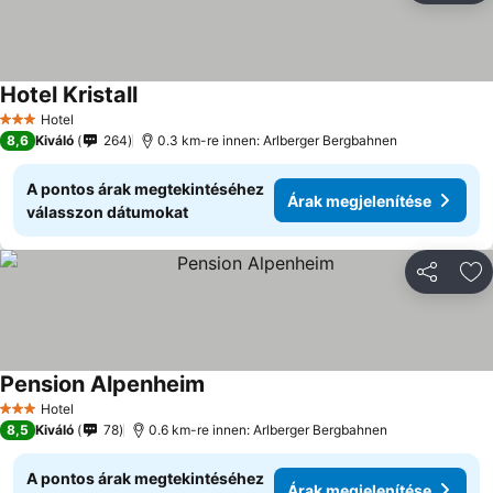
Hotel Kristall
Hotel
3 Kategória
8,6
Kiváló
264
0.3 km-re innen: Arlberger Bergbahnen
A pontos árak megtekintéséhez
Árak megjelenítése
válasszon dátumokat
Megosztá
Ho
Pension Alpenheim
Hotel
3 Kategória
8,5
Kiváló
78
0.6 km-re innen: Arlberger Bergbahnen
A pontos árak megtekintéséhez
Árak megjelenítése