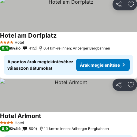
Megosztá
Ho
Hotel am Dorfplatz
Hotel
4 Kategória
9,4
Kiváló
415
0.4 km-re innen: Arlberger Bergbahnen
A pontos árak megtekintéséhez
Árak megjelenítése
válasszon dátumokat
Megosztá
Ho
Hotel Arlmont
Hotel
4 Kategória
8,9
Kiváló
800
1.1 km-re innen: Arlberger Bergbahnen