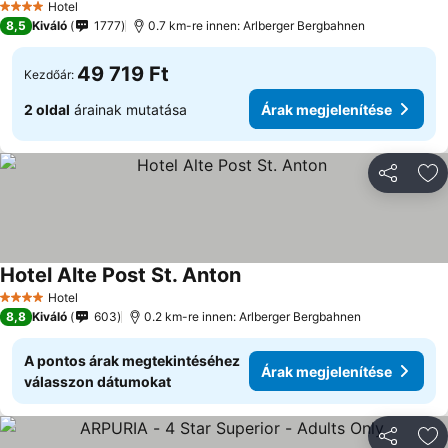
Hotel
4 Kategória
8,5
Kiváló
1777
0.7 km-re innen: Arlberger Bergbahnen
49 719 Ft
Kezdőár:
2 oldal
árainak mutatása
Árak megjelenítése
Megosztá
Ho
Hotel Alte Post St. Anton
Hotel
4 Kategória
8,8
Kiváló
603
0.2 km-re innen: Arlberger Bergbahnen
A pontos árak megtekintéséhez
Árak megjelenítése
válasszon dátumokat
Megosztá
Ho