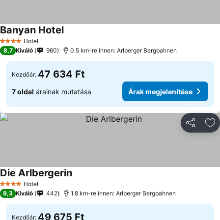
Banyan Hotel
Hotel
4 Kategória
8,7
Kiváló
960
0.5 km-re innen: Arlberger Bergbahnen
47 634 Ft
Kezdőár:
7 oldal
árainak mutatása
Árak megjelenítése
Megosztá
Ho
Die Arlbergerin
Hotel
4 Kategória
9,3
Kiváló
442
1.8 km-re innen: Arlberger Bergbahnen
49 675 Ft
Kezdőár: