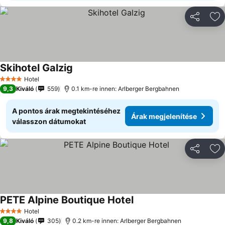
Megosztá
Ho
Skihotel Galzig
Hotel
4 Kategória
9,3
Kiváló
559
0.1 km-re innen: Arlberger Bergbahnen
A pontos árak megtekintéséhez
Árak megjelenítése
válasszon dátumokat
Megosztá
Ho
PETE Alpine Boutique Hotel
Hotel
4 Kategória
9,8
Kiváló
305
0.2 km-re innen: Arlberger Bergbahnen