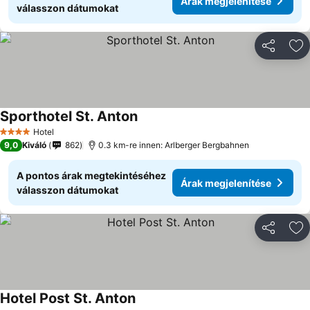
Árak megjelenítése
válasszon dátumokat
Megosztá
Ho
Sporthotel St. Anton
Hotel
4 Kategória
9,0
Kiváló
862
0.3 km-re innen: Arlberger Bergbahnen
A pontos árak megtekintéséhez
Árak megjelenítése
válasszon dátumokat
Megosztá
Ho
Hotel Post St. Anton