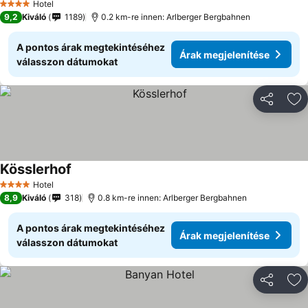
Hotel
4 Kategória
9,2
Kiváló
1189
0.2 km-re innen: Arlberger Bergbahnen
A pontos árak megtekintéséhez
Árak megjelenítése
válasszon dátumokat
Megosztá
Ho
Kösslerhof
Hotel
4 Kategória
8,9
Kiváló
318
0.8 km-re innen: Arlberger Bergbahnen
A pontos árak megtekintéséhez
Árak megjelenítése
válasszon dátumokat
Megosztá
Ho