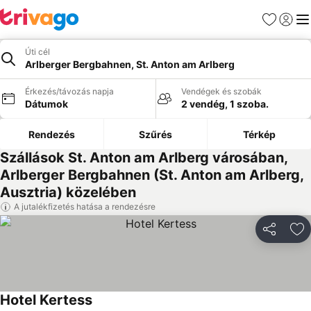
Kedvencek
Bejelen
Me
Úti cél
Arlberger Bergbahnen, St. Anton am Arlberg
Érkezés/távozás napja
Vendégek és szobák
Dátumok
2 vendég, 1 szoba.
Rendezés
Szűrés
Térkép
Szállások St. Anton am Arlberg városában,
Arlberger Bergbahnen (St. Anton am Arlberg,
Ausztria) közelében
A jutalékfizetés hatása a rendezésre
Megosztá
Ho
Hotel Kertess