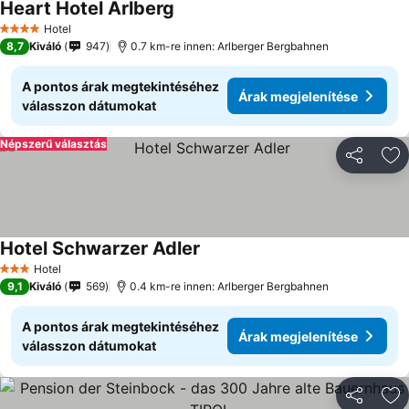
Heart Hotel Arlberg
Hotel
4 Kategória
8,7
Kiváló
947
0.7 km-re innen: Arlberger Bergbahnen
A pontos árak megtekintéséhez
Árak megjelenítése
válasszon dátumokat
Népszerű választás
Megosztá
Ho
Hotel Schwarzer Adler
Hotel
3 Kategória
9,1
Kiváló
569
0.4 km-re innen: Arlberger Bergbahnen
A pontos árak megtekintéséhez
Árak megjelenítése
válasszon dátumokat
Megosztá
Ho