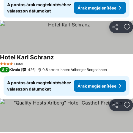
A pontos árak megtekintéséhez
Árak megjelenítése
válasszon dátumokat
Megosztá
Ho
Hotel Karl Schranz
Hotel
4 Kategória
8,7
Kiváló
426
0.8 km-re innen: Arlberger Bergbahnen
A pontos árak megtekintéséhez
Árak megjelenítése
válasszon dátumokat
Megosztá
Ho