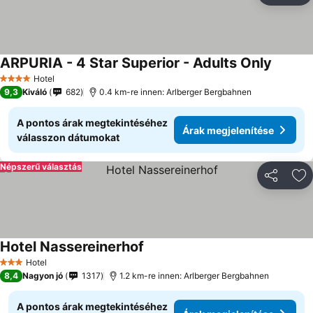
ARPURIA - 4 Star Superior - Adults Only
Hotel
4 Kategória
9,3
Kiváló
682
0.4 km-re innen: Arlberger Bergbahnen
A pontos árak megtekintéséhez
Árak megjelenítése
válasszon dátumokat
Népszerű választás
Megosztá
Ho
Hotel Nassereinerhof
Hotel
3 Kategória
8,4
Nagyon jó
1317
1.2 km-re innen: Arlberger Bergbahnen
A pontos árak megtekintéséhez