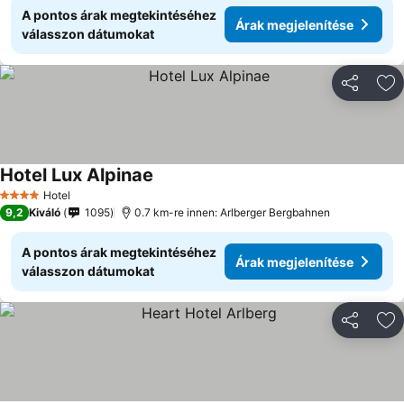
A pontos árak megtekintéséhez
Árak megjelenítése
válasszon dátumokat
Megosztá
Ho
Hotel Lux Alpinae
Hotel
4 Kategória
9,2
Kiváló
1095
0.7 km-re innen: Arlberger Bergbahnen
A pontos árak megtekintéséhez
Árak megjelenítése
válasszon dátumokat
Megosztá
Ho