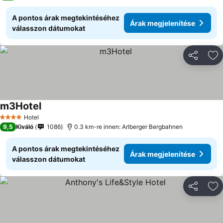
A pontos árak megtekintéséhez
Árak megjelenítése
válasszon dátumokat
Megosztá
Ho
m3Hotel
Hotel
4 Kategória
9,5
Kiváló
1086
0.3 km-re innen: Arlberger Bergbahnen
A pontos árak megtekintéséhez
Árak megjelenítése
válasszon dátumokat
Megosztá
Ho