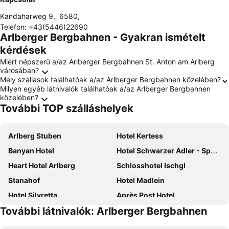
Kandaharweg 9
,
6580
,
Telefon
:
+43(5446)22690
Arlberger Bergbahnen - Gyakran ismételt
kérdések
Miért népszerű a/az Arlberger Bergbahnen St. Anton am Arlberg
városában?
Mely szállások találhatóak a/az Arlberger Bergbahnen közelében?
Milyen egyéb látnivalók találhatóak a/az Arlberger Bergbahnen
közelében?
További TOP szálláshelyek
Arlberg Stuben
Hotel Kertess
Banyan Hotel
Hotel Schwarzer Adler - Sport & Spa
Heart Hotel Arlberg
Schlosshotel Ischgl
Stanahof
Hotel Madlein
Hotel Silvretta
Après Post Hotel
További látnivalók: Arlberger Bergbahnen
Hotel Glöckner und Hotel Residenz Glöckner
Hotel am Dorfplatz
Hotel Lux Alpinae
Hotel Karl Schranz