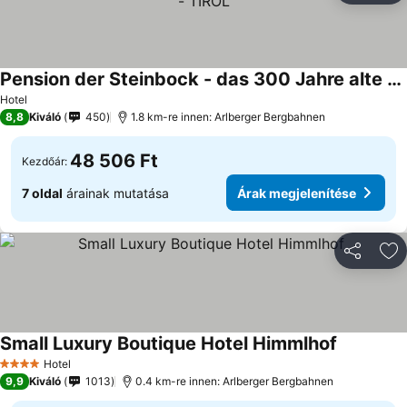
Pension der Steinbock - das 300 Jahre alte Bauernhaus - TIROL
Hotel
8,8
Kiváló
450
1.8 km-re innen: Arlberger Bergbahnen
48 506 Ft
Kezdőár:
7 oldal
árainak mutatása
Árak megjelenítése
Megosztá
Ho
Small Luxury Boutique Hotel Himmlhof
Hotel
4 Kategória
9,9
Kiváló
1013
0.4 km-re innen: Arlberger Bergbahnen