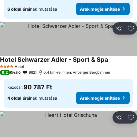
6 oldal
árainak mutatása
Árak megjelenítése
Megosztá
Ho
Hotel Schwarzer Adler - Sport & Spa
Hotel
4 Kategória
9,2
Kiváló
962
0.4 km-re innen: Arlberger Bergbahnen
90 787 Ft
Kezdőár:
4 oldal
árainak mutatása
Árak megjelenítése
Megosztá
Ho