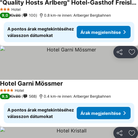
"Quality Hosts Arlberg" Hotel-Gasthof Freisleben
Hotel
3 Kategória
9,0
Kiváló
100
0.8 km-re innen: Arlberger Bergbahnen
A pontos árak megtekintéséhez
Árak megjelenítése
válasszon dátumokat
Megosztá
Ho
Hotel Garni Mössmer
Hotel
4 Kategória
9,5
Kiváló
568
0.4 km-re innen: Arlberger Bergbahnen
A pontos árak megtekintéséhez
Árak megjelenítése
válasszon dátumokat
Megosztá
Ho