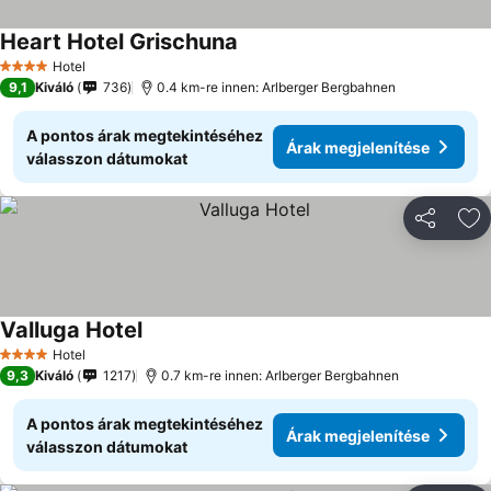
Heart Hotel Grischuna
Hotel
4 Kategória
9,1
Kiváló
736
0.4 km-re innen: Arlberger Bergbahnen
A pontos árak megtekintéséhez
Árak megjelenítése
válasszon dátumokat
Megosztá
Ho
Valluga Hotel
Hotel
4 Kategória
9,3
Kiváló
1217
0.7 km-re innen: Arlberger Bergbahnen
A pontos árak megtekintéséhez
Árak megjelenítése
válasszon dátumokat