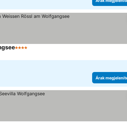
Árak megjelenít
ngsee
4 Kategória
Árak megjelenít