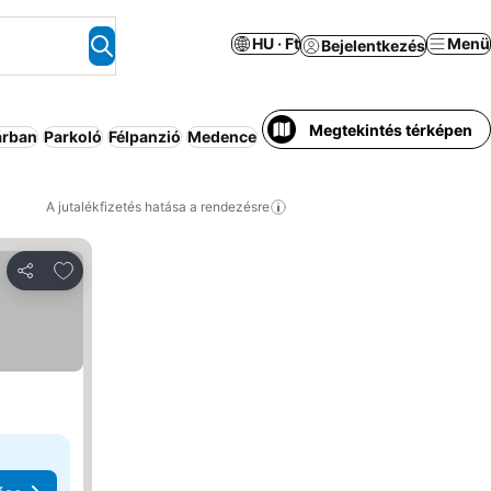
HU · Ft
Menü
Bejelentkezés
Megtekintés térképen
árban
Parkoló
Félpanzió
Medence
Strand
Apartmanhotel
Háziál
A jutalékfizetés hatása a rendezésre
Hozzáadás a kedvencekhez
Megosztás