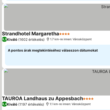
Strandhotel Margaretha
4 Kategória
Kiváló
(1602 értékelés)
9,0
1.7 km-re innen: Városközpont
A pontos árak megtekintéséhez válasszon dátumokat
TAUROA Landhaus zu Appesbach
4 Kategória
Kiváló
(1197 értékelés)
9,4
1.1 km-re innen: Városközpont