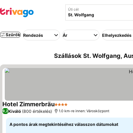
Úti cél
Szűrők
Rendezés
Ár
Elhelyezkedés
Szállások St. Wolfgang, Aus
Hotel Zimmerbräu
4 Kategória
Kiváló
(800 értékelés)
9,2
1.0 km-re innen: Városközpont
A pontos árak megtekintéséhez válasszon dátumokat