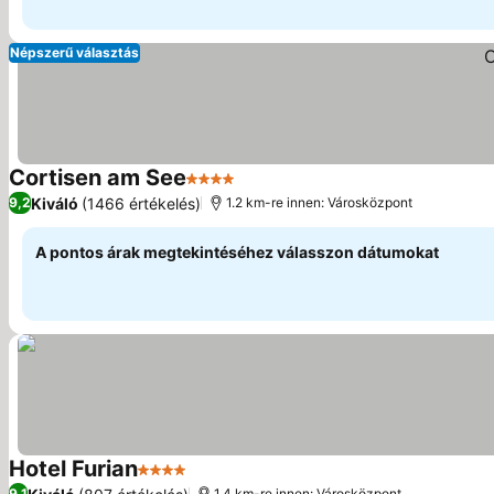
Népszerű választás
Cortisen am See
4 Kategória
Kiváló
(1466 értékelés)
9,2
1.2 km-re innen: Városközpont
A pontos árak megtekintéséhez válasszon dátumokat
Hotel Furian
4 Kategória
9,1
1.4 km-re innen: Városközpont