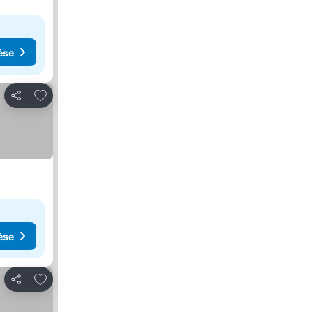
ése
Hozzáadás a kedvencekhez
Megosztás
ése
Hozzáadás a kedvencekhez
Megosztás