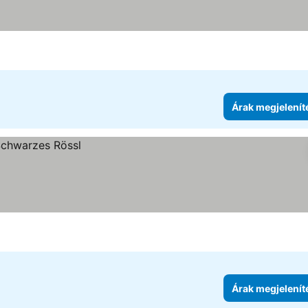
Árak megjelenít
Árak megjelenít