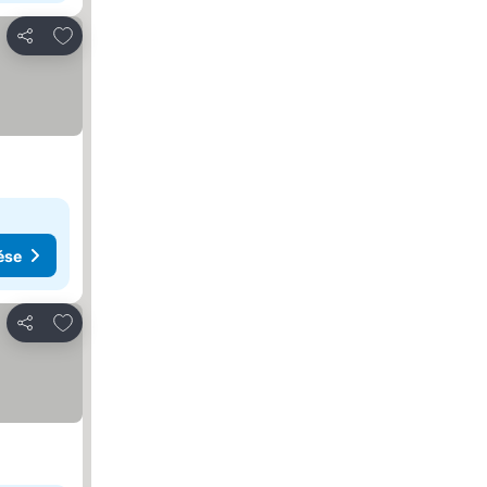
Hozzáadás a kedvencekhez
Megosztás
ése
Hozzáadás a kedvencekhez
Megosztás