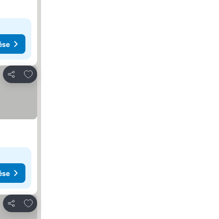
ése
Hozzáadás a kedvencekhez
Megosztás
ése
Hozzáadás a kedvencekhez
Megosztás