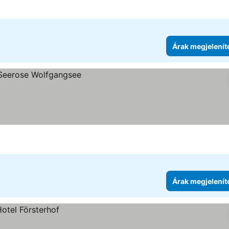
Árak megjelenít
Árak megjelenít