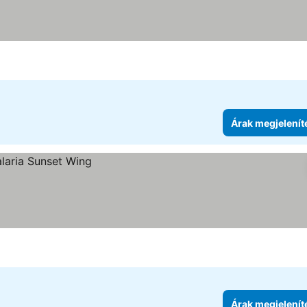
Árak megjelenít
Árak megjelenít