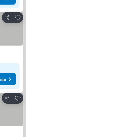
Hozzáadás a kedvencekhez
Megosztás
ése
Hozzáadás a kedvencekhez
Megosztás