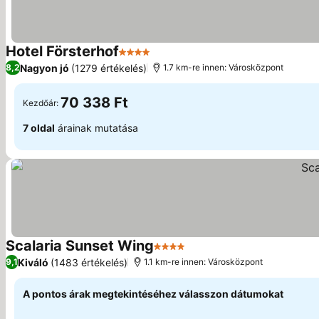
Hotel Försterhof
4 Kategória
Nagyon jó
(1279 értékelés)
8,2
1.7 km-re innen: Városközpont
70 338 Ft
Kezdőár:
7 oldal
árainak mutatása
Scalaria Sunset Wing
4 Kategória
Kiváló
(1483 értékelés)
9,1
1.1 km-re innen: Városközpont
A pontos árak megtekintéséhez válasszon dátumokat