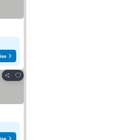
ése
Hozzáadás a kedvencekhez
Megosztás
ése