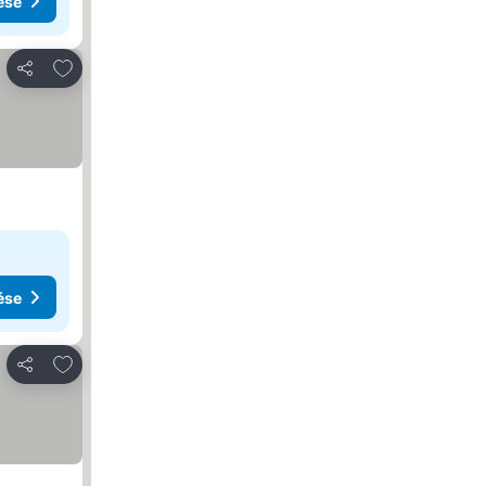
ése
Hozzáadás a kedvencekhez
Megosztás
ése
Hozzáadás a kedvencekhez
Megosztás