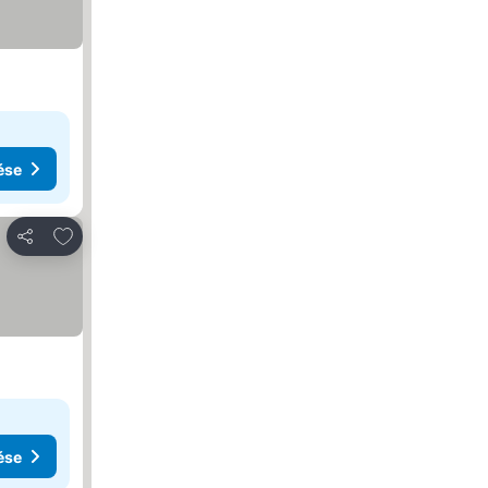
ése
Hozzáadás a kedvencekhez
Megosztás
ése