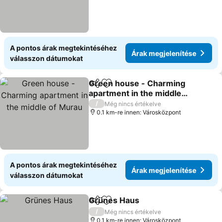
A pontos árak megtekintéséhez
Árak megjelenítése
válasszon dátumokat
Green house - Charming
Megosztás
Hozzáadás a kedvencekhez
apartment in the middle
of Murau
/
Még nincs értékelve
0.1 km-re innen: Városközpont
A pontos árak megtekintéséhez
Árak megjelenítése
válasszon dátumokat
Grünes Haus
Megosztás
Hozzáadás a kedvencekhez
/
Még nincs értékelve
0.1 km-re innen: Városközpont