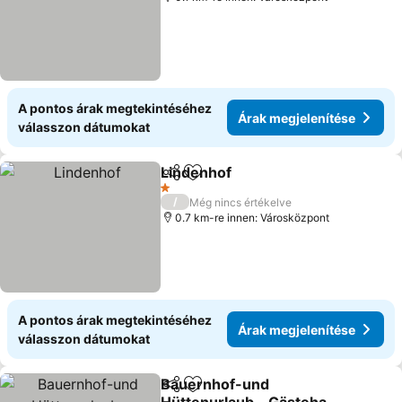
A pontos árak megtekintéséhez
Árak megjelenítése
válasszon dátumokat
Lindenhof
Megosztás
Hozzáadás a kedvencekhez
1 Kategória
/
Még nincs értékelve
0.7 km-re innen: Városközpont
A pontos árak megtekintéséhez
Árak megjelenítése
válasszon dátumokat
Bauernhof-und
Megosztás
Hozzáadás a kedvencekhez