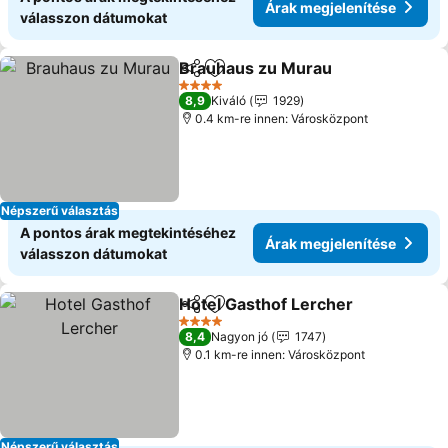
Árak megjelenítése
válasszon dátumokat
Brauhaus zu Murau
Megosztás
Hozzáadás a kedvencekhez
4 Kategória
8,9
Kiváló
1929
0.4 km-re innen: Városközpont
Népszerű választás
A pontos árak megtekintéséhez
Árak megjelenítése
válasszon dátumokat
Hotel Gasthof Lercher
Megosztás
Hozzáadás a kedvencekhez
4 Kategória
8,4
Nagyon jó
1747
0.1 km-re innen: Városközpont
Népszerű választás