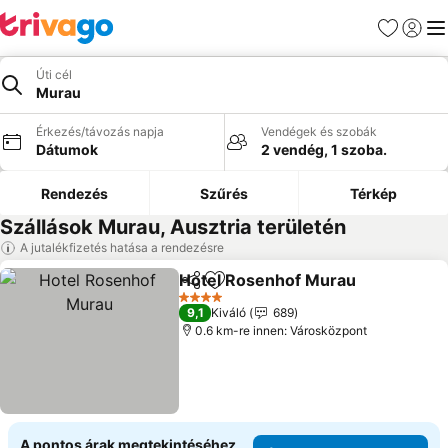
Kedvencek
Bejelen
Me
Úti cél
Murau
Érkezés/távozás napja
Vendégek és szobák
Dátumok
2 vendég, 1 szoba.
Rendezés
Szűrés
Térkép
Szállások Murau, Ausztria területén
A jutalékfizetés hatása a rendezésre
Hotel Rosenhof Murau
Megosztás
Hozzáadás a kedvencekhez
4 Kategória
9,1
Kiváló
689
0.6 km-re innen: Városközpont
A pontos árak megtekintéséhez