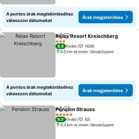
A pontos árak megtekintéséhez
Árak megjelenítése
válasszon dátumokat
Relax Resort Kreischberg
Megosztás
Hozzáadás a kedvencekhez
3 Kategória
8,8
Kiváló
1628
6.5 km-re innen: Városközpont
A pontos árak megtekintéséhez
Árak megjelenítése
válasszon dátumokat
Pension Strauss
Megosztás
Hozzáadás a kedvencekhez
5 Kategória
9,5
Kiváló
62
6.3 km-re innen: Városközpont