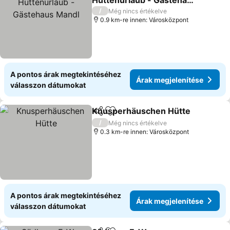
Hüttenurlaub - Gästehaus
Mandl
/
Még nincs értékelve
0.9 km-re innen: Városközpont
A pontos árak megtekintéséhez
Árak megjelenítése
válasszon dátumokat
Knusperhäuschen Hütte
Megosztás
Hozzáadás a kedvencekhez
/
Még nincs értékelve
0.3 km-re innen: Városközpont
A pontos árak megtekintéséhez
Árak megjelenítése
válasszon dátumokat