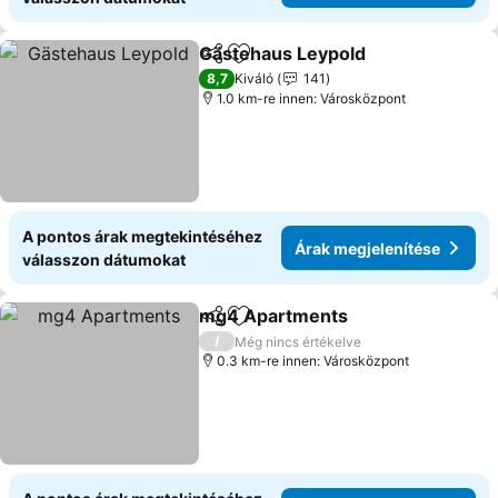
Gästehaus Leypold
Megosztás
Hozzáadás a kedvencekhez
8,7
Kiváló
141
1.0 km-re innen: Városközpont
A pontos árak megtekintéséhez
Árak megjelenítése
válasszon dátumokat
mg4 Apartments
Megosztás
Hozzáadás a kedvencekhez
/
Még nincs értékelve
0.3 km-re innen: Városközpont