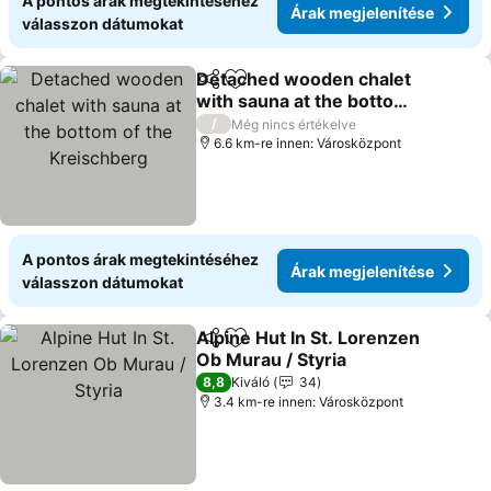
A pontos árak megtekintéséhez
Árak megjelenítése
válasszon dátumokat
Detached wooden chalet
Megosztás
Hozzáadás a kedvencekhez
with sauna at the bottom
of the Kreischberg
/
Még nincs értékelve
6.6 km-re innen: Városközpont
A pontos árak megtekintéséhez
Árak megjelenítése
válasszon dátumokat
Alpine Hut In St. Lorenzen
Megosztás
Hozzáadás a kedvencekhez
Ob Murau / Styria
8,8
Kiváló
34
3.4 km-re innen: Városközpont