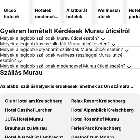
Olcsó
Hotelek
Állatbarát
Wellnessh
Hote
hotelek
medencév
hotelek
otelek
park
el
Gyakran Ismételt Kérdések Murau úticélról
Melyek a legjobb szállodák Murau úticél esetén?
Melyek a legjobb luxusszállodák Murau úticél esetén?
Melyek a legjobb kutyabarát szállodák Murau úticél esetén?
Melyek a legjobb szállodák wellness-részleggel Murau úticél
esetén?
Melyek a legjobb szállodák medencével Murau úticél esetén?
Szállás Murau
Az alábbi szálláshelyek is érdekesek lehetnek az Ön számára...
Club Hotel am Kreischberg
Relax Resort Kreischberg
Hotel Gasthof Lercher
Hotel Alpenblick Kreischberg
JUFA Hotel Murau
Hotel Rosenhof Murau
Brauhaus zu Murau
FerienPark Kreischberg
Hotel Auszeit St Lambrecht
Gasthof zum Mohrn