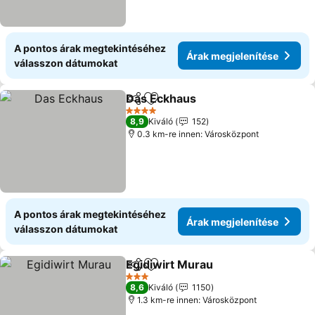
A pontos árak megtekintéséhez
Árak megjelenítése
válasszon dátumokat
Das Eckhaus
Megosztás
Hozzáadás a kedvencekhez
4 Kategória
8,9
Kiváló
152
0.3 km-re innen: Városközpont
A pontos árak megtekintéséhez
Árak megjelenítése
válasszon dátumokat
Egidiwirt Murau
Megosztás
Hozzáadás a kedvencekhez
3 Kategória
8,6
Kiváló
1150
1.3 km-re innen: Városközpont