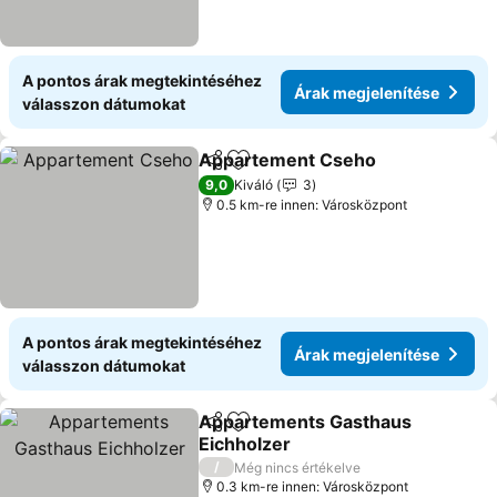
A pontos árak megtekintéséhez
Árak megjelenítése
válasszon dátumokat
Appartement Cseho
Megosztás
Hozzáadás a kedvencekhez
9,0
Kiváló
3
0.5 km-re innen: Városközpont
A pontos árak megtekintéséhez
Árak megjelenítése
válasszon dátumokat
Appartements Gasthaus
Megosztás
Hozzáadás a kedvencekhez
Eichholzer
/
Még nincs értékelve
0.3 km-re innen: Városközpont