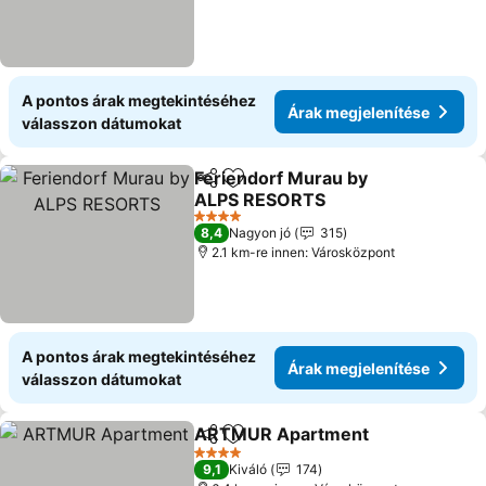
A pontos árak megtekintéséhez
Árak megjelenítése
válasszon dátumokat
Feriendorf Murau by
Megosztás
Hozzáadás a kedvencekhez
ALPS RESORTS
4 Kategória
8,4
Nagyon jó
315
2.1 km-re innen: Városközpont
A pontos árak megtekintéséhez
Árak megjelenítése
válasszon dátumokat
ARTMUR Apartment
Megosztás
Hozzáadás a kedvencekhez
4 Kategória
9,1
Kiváló
174