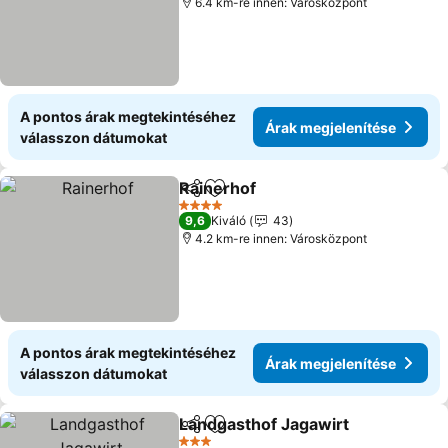
6.4 km-re innen: Városközpont
A pontos árak megtekintéséhez
Árak megjelenítése
válasszon dátumokat
Rainerhof
Megosztás
Hozzáadás a kedvencekhez
4 Kategória
9,6
Kiváló
43
4.2 km-re innen: Városközpont
A pontos árak megtekintéséhez
Árak megjelenítése
válasszon dátumokat
Landgasthof Jagawirt
Megosztás
Hozzáadás a kedvencekhez