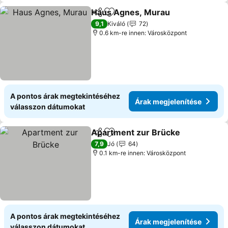
Haus Agnes, Murau
Megosztás
Hozzáadás a kedvencekhez
9,1
Kiváló
72
0.6 km-re innen: Városközpont
A pontos árak megtekintéséhez
Árak megjelenítése
válasszon dátumokat
Apartment zur Brücke
Megosztás
Hozzáadás a kedvencekhez
7,9
Jó
64
0.1 km-re innen: Városközpont
A pontos árak megtekintéséhez
Árak megjelenítése
válasszon dátumokat