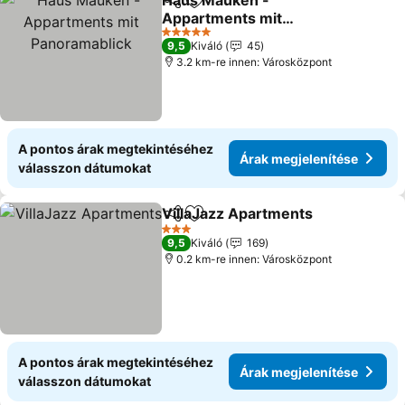
Haus Mauken -
Megosztás
Hozzáadás a kedvencekhez
Appartments mit
Panoramablick
5 Kategória
9,5
Kiváló
45
3.2 km-re innen: Városközpont
A pontos árak megtekintéséhez
Árak megjelenítése
válasszon dátumokat
VillaJazz Apartments
Megosztás
Hozzáadás a kedvencekhez
3 Kategória
9,5
Kiváló
169
0.2 km-re innen: Városközpont
A pontos árak megtekintéséhez
Árak megjelenítése
válasszon dátumokat