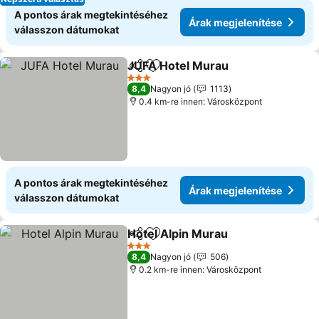
A pontos árak megtekintéséhez
Árak megjelenítése
válasszon dátumokat
JUFA Hotel Murau
Megosztás
Hozzáadás a kedvencekhez
3 Kategória
8,4
Nagyon jó
1113
0.4 km-re innen: Városközpont
A pontos árak megtekintéséhez
Árak megjelenítése
válasszon dátumokat
Hotel Alpin Murau
Megosztás
Hozzáadás a kedvencekhez
3 Kategória
8,4
Nagyon jó
506
0.2 km-re innen: Városközpont