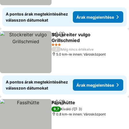
A pontos árak megtekintéséhez
Árak megjelenítése
válasszon dátumokat
Stockreiter vulgo
Megosztás
Hozzáadás a kedvencekhez
Grillschmied
3 Kategória
/
Még nincs értékelve
5.0 km-re innen: Városközpont
A pontos árak megtekintéséhez
Árak megjelenítése
válasszon dátumokat
Fasslhütte
Megosztás
Hozzáadás a kedvencekhez
9,7
Kiváló
3
0.8 km-re innen: Városközpont