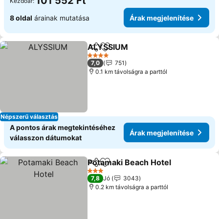
101 552 Ft
Kezdőár:
8 oldal
árainak mutatása
Árak megjelenítése
ALYSSIUM
Megosztás
Hozzáadás a kedvencekhez
Árak megjelenít
4 Kategória
7,0
751
0.1 km távolságra a parttól
Népszerű választás
A pontos árak megtekintéséhez
Árak megjelenítése
válasszon dátumokat
Potamaki Beach Hotel
Megosztás
Hozzáadás a kedvencekhez
Árak
3 Kategória
7,8
Jó
3043
0.2 km távolságra a parttól