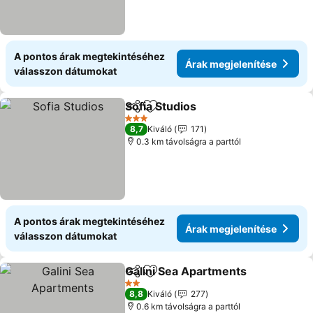
A pontos árak megtekintéséhez
Árak megjelenítése
válasszon dátumokat
Sofia Studios
Megosztás
Hozzáadás a kedvencekhez
Árak megjele
3 Kategória
8,7
Kiváló
171
0.3 km távolságra a parttól
A pontos árak megtekintéséhez
Árak megjelenítése
válasszon dátumokat
Galini Sea Apartments
Megosztás
Hozzáadás a kedvencekhez
Ára
2 Kategória
8,8
Kiváló
277
0.6 km távolságra a parttól