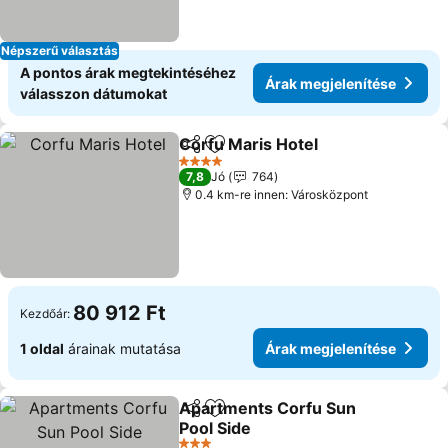
Népszerű választás
A pontos árak megtekintéséhez
Árak megjelenítése
válasszon dátumokat
Corfu Maris Hotel
Megosztás
Hozzáadás a kedvencekhez
Árak meg
4 Kategória
7,8
Jó
764
0.4 km-re innen: Városközpont
80 912 Ft
Kezdőár:
1 oldal
árainak mutatása
Árak megjelenítése
Apartments Corfu Sun
Megosztás
Hozzáadás a kedvencekhez
Pool Side