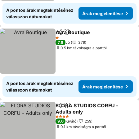
A pontos árak megtekintéséhez
Árak megjelenítése
válasszon dátumokat
Avra Boutique
Megosztás
Hozzáadás a kedvencekhez
Árak megjel
1 Kategória
7,8
Jó
379
0.5 km távolságra a parttól
A pontos árak megtekintéséhez
Árak megjelenítése
válasszon dátumokat
FLORA STUDIOS CORFU -
Megosztás
Hozzáadás a kedvencekhez
Adults only
Árak megjelenítése
4 Kategória
9,0
Kiváló
259
0.1 km távolságra a parttól