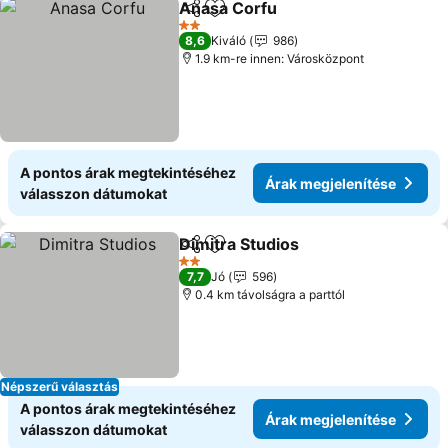
Anasa Corfu
Megosztás
Hozzáadás a kedvencekhez
Árak megjelen
2 Kategória
8,6
Kiváló
986
1.9 km-re innen: Városközpont
A pontos árak megtekintéséhez
Árak megjelenítése
válasszon dátumokat
Dimitra Studios
Megosztás
Hozzáadás a kedvencekhez
Árak megje
2 Kategória
7,7
Jó
596
0.4 km távolságra a parttól
Népszerű választás
A pontos árak megtekintéséhez
Árak megjelenítése
válasszon dátumokat