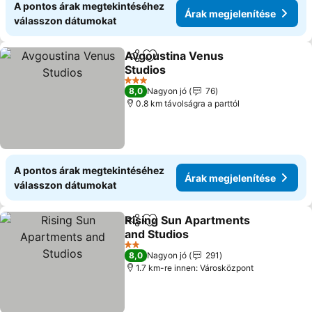
A pontos árak megtekintéséhez
Árak megjelenítése
válasszon dátumokat
Avgoustina Venus
Megosztás
Hozzáadás a kedvencekhez
Studios
Árak megjelenítése
3 Kategória
8,0
Nagyon jó
76
0.8 km távolságra a parttól
A pontos árak megtekintéséhez
Árak megjelenítése
válasszon dátumokat
Rising Sun Apartments
Megosztás
Hozzáadás a kedvencekhez
and Studios
Árak megjelenítése
2 Kategória
8,0
Nagyon jó
291
1.7 km-re innen: Városközpont