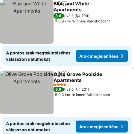
Blue and White
Megosztás
Hozzáadás a kedvencekhez
Apartments
Árak megjelenítése
8,8
Kiváló
104
0.9 km-re innen: Városközpont
A pontos árak megtekintéséhez
Árak megjelenítése
válasszon dátumokat
Olive Grove Poolside
Megosztás
Hozzáadás a kedvencekhez
Apartments
Árak megjelenítése
4 Kategória
8,9
Kiváló
231
0.3 km-re innen: Városközpont
A pontos árak megtekintéséhez
Árak megjelenítése
válasszon dátumokat