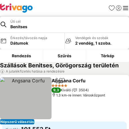
Kedvencek
Bejelen
Me
Úti cél
Benitses
Érkezés/távozás napja
Vendégek és szobák
Dátumok
2 vendég, 1 szoba.
Rendezés
Szűrés
Térkép
Szállások Benitses, Görögország területén
A jutalékfizetés hatása a rendezésre
Angsana Corfu
Megosztás
Hozzáadás a kedvencekhez
Árak megje
5 Kategória
9,3
Kiváló
3504
1.3 km-re innen: Városközpont
Népszerű választás