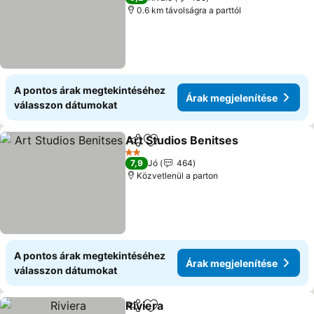
0.6 km távolságra a parttól
A pontos árak megtekintéséhez
Árak megjelenítése
válasszon dátumokat
Art Studios Benitses
Megosztás
Hozzáadás a kedvencekhez
Árak 
2 Kategória
7,9
Jó
464
Közvetlenül a parton
A pontos árak megtekintéséhez
Árak megjelenítése
válasszon dátumokat
Riviera
Megosztás
Hozzáadás a kedvencekhez
Árak megjelenítése