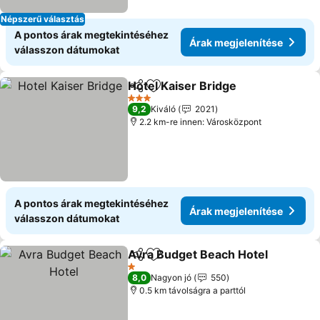
Népszerű választás
A pontos árak megtekintéséhez
Árak megjelenítése
válasszon dátumokat
Hotel Kaiser Bridge
Megosztás
Hozzáadás a kedvencekhez
Árak m
3 Kategória
9,2
Kiváló
2021
2.2 km-re innen: Városközpont
A pontos árak megtekintéséhez
Árak megjelenítése
válasszon dátumokat
Avra Budget Beach Hotel
Megosztás
Hozzáadás a kedvencekhez
Á
1 Kategória
8,0
Nagyon jó
550
0.5 km távolságra a parttól