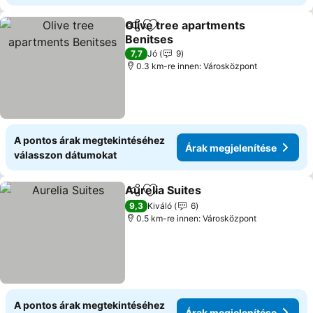
Olive tree apartments
Megosztás
Hozzáadás a kedvencekhez
Benitses
Árak megjelenítése
7,7
Jó
9
0.3 km-re innen: Városközpont
A pontos árak megtekintéséhez
Árak megjelenítése
válasszon dátumokat
Aurelia Suites
Megosztás
Hozzáadás a kedvencekhez
Árak megjele
9,3
Kiváló
6
0.5 km-re innen: Városközpont
A pontos árak megtekintéséhez
Árak megjelenítése