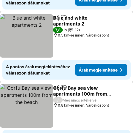
válasszon dátumokat
Blue and white
Megosztás
Hozzáadás a kedvencekhez
apartments 2
Árak megjelenítése
7,8
Jó
12
0.5 km-re innen: Városközpont
A pontos árak megtekintéséhez
Árak megjelenítése
válasszon dátumokat
Corfu Bay sea view
Megosztás
Hozzáadás a kedvencekhez
apartments 100m from
the beach
Árak megjelenítése
/
Még nincs értékelve
0.8 km-re innen: Városközpont