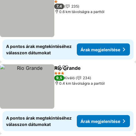
1 Kategória
7,4
235
0.6 km távolságra a parttól
A pontos árak megtekintéséhez
Árak megjelenítése
válasszon dátumokat
Rio Grande
Megosztás
Hozzáadás a kedvencekhez
Árak megjelení
3 Kategória
9,5
Kiváló
234
0.4 km távolságra a parttól
A pontos árak megtekintéséhez
Árak megjelenítése
válasszon dátumokat