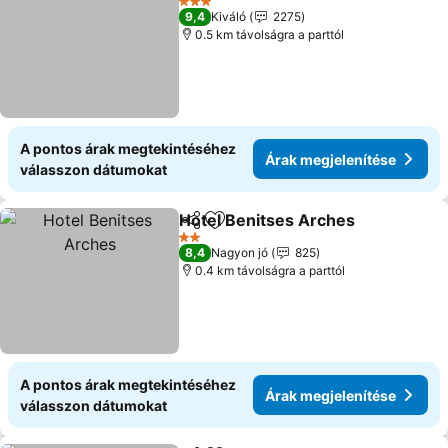
3 Kategória
9,4
Kiváló
2275
0.5 km távolságra a parttól
A pontos árak megtekintéséhez
Árak megjelenítése
válasszon dátumokat
Hotel Benitses Arches
Megosztás
Hozzáadás a kedvencekhez
Ára
2 Kategória
8,4
Nagyon jó
825
0.4 km távolságra a parttól
A pontos árak megtekintéséhez
Árak megjelenítése
válasszon dátumokat