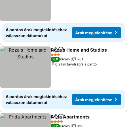
A pontos árak megtekintéséhez
Árak megjelenítése
válasszon dátumokat
Roza's Home and Studios
Megosztás
Hozzáadás a kedvencekhez
3 Kategória
9,0
Kiváló
201
0.2 km távolságra a parttól
A pontos árak megtekintéséhez
Árak megjelenítése
válasszon dátumokat
Frida Apartments
Megosztás
Hozzáadás a kedvencekhez
Árak meg
4 Kategória
9,2
Kiváló
139