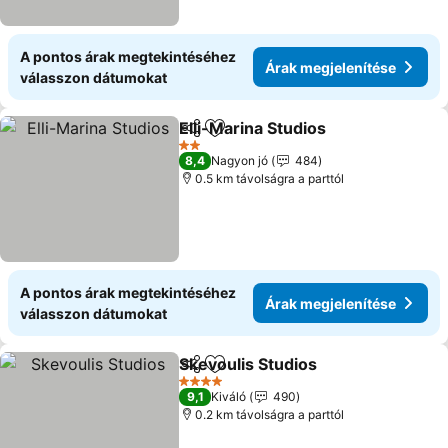
A pontos árak megtekintéséhez
Árak megjelenítése
válasszon dátumokat
Elli-Marina Studios
Megosztás
Hozzáadás a kedvencekhez
Árak me
2 Kategória
8,4
Nagyon jó
484
0.5 km távolságra a parttól
A pontos árak megtekintéséhez
Árak megjelenítése
válasszon dátumokat
Skevoulis Studios
Megosztás
Hozzáadás a kedvencekhez
Árak meg
4 Kategória
9,1
Kiváló
490
0.2 km távolságra a parttól