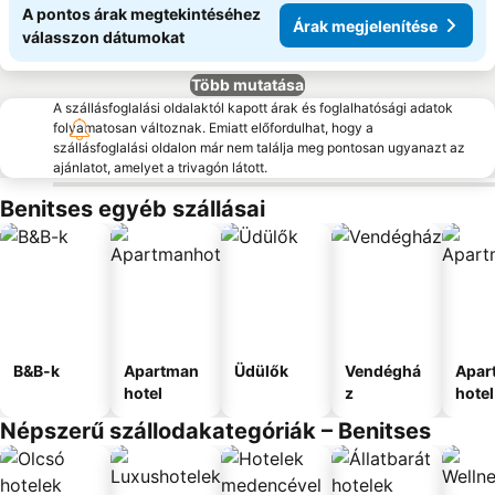
A pontos árak megtekintéséhez
Árak megjelenítése
válasszon dátumokat
Több mutatása
A szállásfoglalási oldalaktól kapott árak és foglalhatósági adatok
folyamatosan változnak. Emiatt előfordulhat, hogy a
szállásfoglalási oldalon már nem találja meg pontosan ugyanazt az
ajánlatot, amelyet a trivagón látott.
Benitses egyéb szállásai
B&B-k
Apartman
Üdülők
Vendéghá
Apar
hotel
z
hotel
Népszerű szállodakategóriák – Benitses