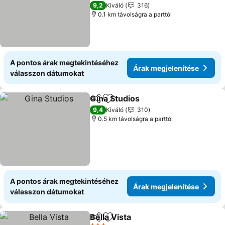
Árak megjelenítése
3 Kategória
9,2
Kiváló
316
0.1 km távolságra a parttól
A pontos árak megtekintéséhez
Árak megjelenítése
válasszon dátumokat
Gina Studios
Megosztás
Hozzáadás a kedvencekhez
Árak megjelen
9,4
Kiváló
310
0.5 km távolságra a parttól
A pontos árak megtekintéséhez
Árak megjelenítése
válasszon dátumokat
Bella Vista
Megosztás
Hozzáadás a kedvencekhez
Árak megjelenít