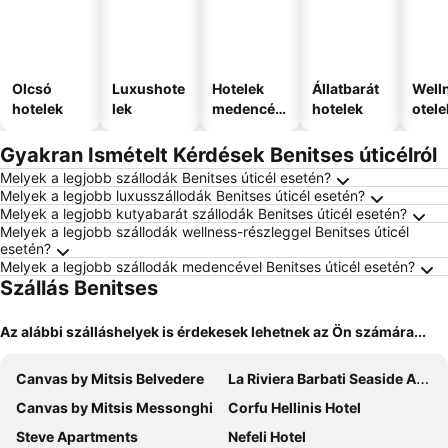
Olcsó
Luxushote
Hotelek
Állatbarát
Well
hotelek
lek
medencév
hotelek
otele
el
Gyakran Ismételt Kérdések Benitses úticélról
Melyek a legjobb szállodák Benitses úticél esetén?
Melyek a legjobb luxusszállodák Benitses úticél esetén?
Melyek a legjobb kutyabarát szállodák Benitses úticél esetén?
Melyek a legjobb szállodák wellness-részleggel Benitses úticél
esetén?
Melyek a legjobb szállodák medencével Benitses úticél esetén?
Szállás Benitses
Az alábbi szálláshelyek is érdekesek lehetnek az Ön számára...
Canvas by Mitsis Belvedere
La Riviera Barbati Seaside Apartments
Canvas by Mitsis Messonghi
Corfu Hellinis Hotel
Steve Apartments
Nefeli Hotel