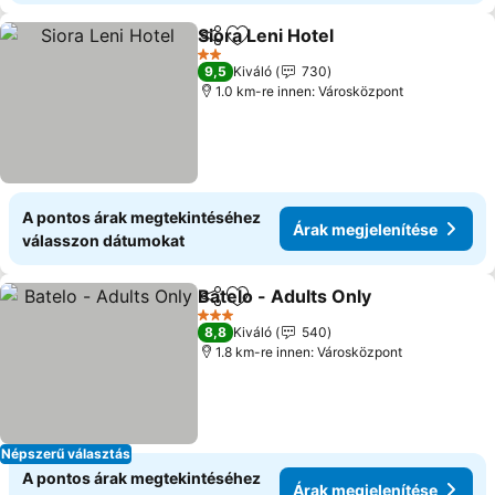
Siora Leni Hotel
Megosztás
Hozzáadás a kedvencekhez
Árak megje
2 Kategória
9,5
Kiváló
730
1.0 km-re innen: Városközpont
A pontos árak megtekintéséhez
Árak megjelenítése
válasszon dátumokat
Batelo - Adults Only
Megosztás
Hozzáadás a kedvencekhez
Árak m
3 Kategória
8,8
Kiváló
540
1.8 km-re innen: Városközpont
Népszerű választás
A pontos árak megtekintéséhez
Árak megjelenítése