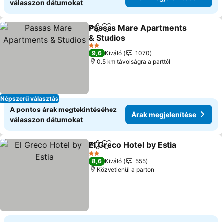
válasszon dátumokat
Passas Mare Apartments
Megosztás
Hozzáadás a kedvencekhez
& Studios
Árak megjelenítése
2 Kategória
9,6
Kiváló
1070
0.5 km távolságra a parttól
Népszerű választás
A pontos árak megtekintéséhez
Árak megjelenítése
válasszon dátumokat
El Greco Hotel by Estia
Megosztás
Hozzáadás a kedvencekhez
Ára
2 Kategória
8,6
Kiváló
555
Közvetlenül a parton