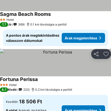
Sagma Beach Rooms
Hotel
2 Kategória
7,7
Jó
369
0.1 km távolságra a parttól
A pontos árak megtekintéséhez
Árak megjelenítése
válasszon dátumokat
Megosztá
Ho
Fortuna Perissa
Hotel
3 Kategória
8,7
Kiváló
222
0.2 km távolságra a parttól
18 506 Ft
Kezdőár:
6 oldal
árainak mutatása
Árak megjelenítése