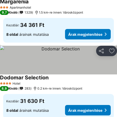
Margarenia
Apartmanhotel
3 Kategória
9,7
Kiváló
1329
1.5 km-re innen: Városközpont
34 361 Ft
Kezdőár:
8 oldal
árainak mutatása
Árak megjelenítése
Megosztá
Ho
Dodomar Selection
Hotel
4 Kategória
8,9
Kiváló
283
0.2 km-re innen: Városközpont
31 630 Ft
Kezdőár:
8 oldal
árainak mutatása
Árak megjelenítése