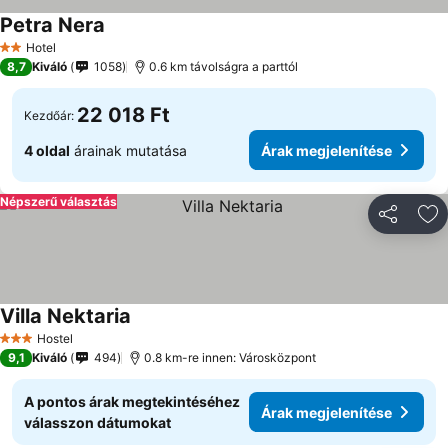
Petra Nera
Hotel
2 Kategória
8,7
Kiváló
1058
0.6 km távolságra a parttól
22 018 Ft
Kezdőár:
4 oldal
árainak mutatása
Árak megjelenítése
Népszerű választás
Megosztá
Ho
Villa Nektaria
Hostel
3 Kategória
9,1
Kiváló
494
0.8 km-re innen: Városközpont
A pontos árak megtekintéséhez
Árak megjelenítése
válasszon dátumokat