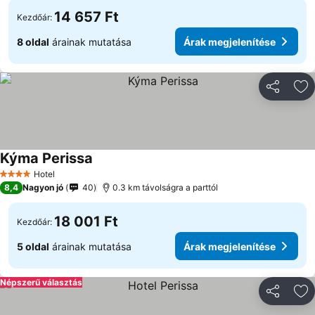
14 657 Ft
Kezdőár:
8 oldal
árainak mutatása
Árak megjelenítése
Megosztá
Ho
Kýma Perissa
Hotel
4 Kategória
8,4
Nagyon jó
40
0.3 km távolságra a parttól
18 001 Ft
Kezdőár:
5 oldal
árainak mutatása
Árak megjelenítése
Népszerű választás
Megosztá
Ho