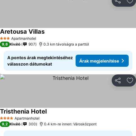
Megosztá
Ho
Aretousa Villas
Apartmanhotel
3 Kategória
9,6
Kiváló
907
0.3 km távolságra a parttól
A pontos árak megtekintéséhez
Árak megjelenítése
válasszon dátumokat
Megosztá
Ho
Tristhenia Hotel
Apartmanhotel
4 Kategória
9,2
Kiváló
300
0.4 km-re innen: Városközpont