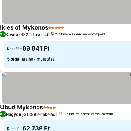
Ikies of Mykonos
5 Kategória
Árak megjelenítése
Kiváló
(432 értékelés)
9,7
2.0 km-re innen: Városközpont
99 941 Ft
Kezdőár:
5 oldal
árainak mutatása
Ubud Mykonos
4 Kategória
Árak megjelenítése
Nagyon jó
(388 értékelés)
8,2
2.7 km-re innen: Városközpont
62 738 Ft
Kezdőár: