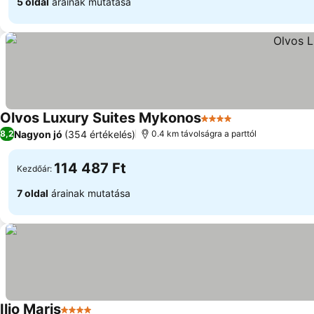
5 oldal
árainak mutatása
Olvos Luxury Suites Mykonos
4 Kategória
Árak megjelení
Nagyon jó
(354 értékelés)
8,2
0.4 km távolságra a parttól
114 487 Ft
Kezdőár:
7 oldal
árainak mutatása
Ilio Maris