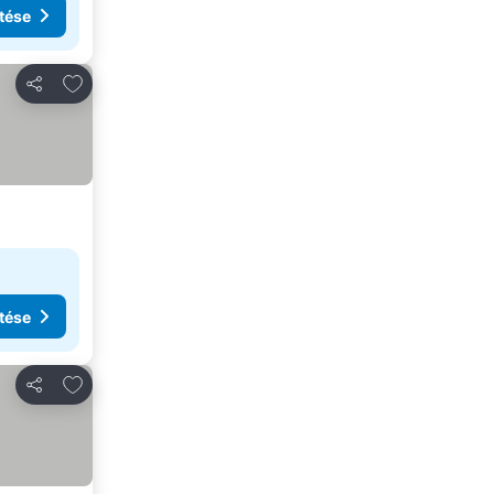
tése
Hozzáadás a kedvencekhez
Megosztás
tése
Hozzáadás a kedvencekhez
Megosztás