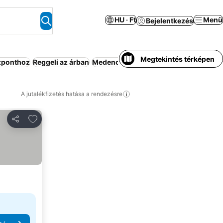
HU · Ft
Menü
Bejelentkezés
Megtekintés térképen
zponthoz
Reggeli az árban
Medence
Strand
Félpanzió
Üdülő
Ap
A jutalékfizetés hatása a rendezésre
Hozzáadás a kedvencekhez
Megosztás