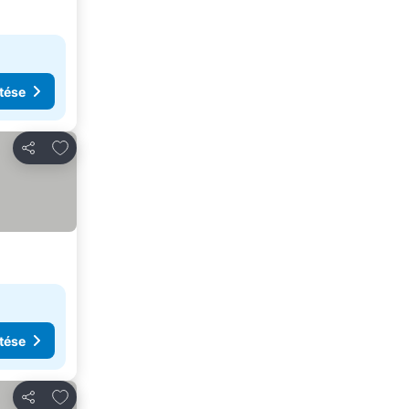
tése
Hozzáadás a kedvencekhez
Megosztás
tése
Hozzáadás a kedvencekhez
Megosztás