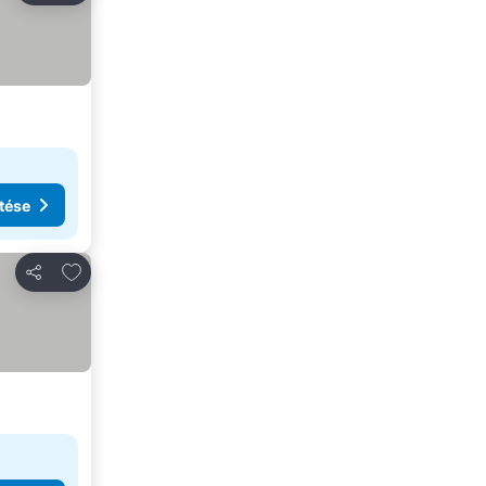
tése
Hozzáadás a kedvencekhez
Megosztás