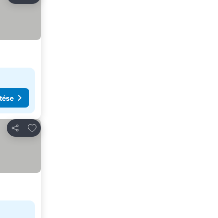
tése
Hozzáadás a kedvencekhez
Megosztás