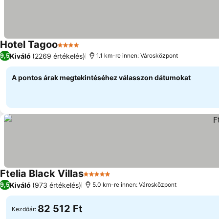
Hotel Tagoo
4 Kategória
Árak megjelenítése
Kiváló
(2269 értékelés)
9,5
1.1 km-re innen: Városközpont
A pontos árak megtekintéséhez válasszon dátumokat
Ftelia Black Villas
5 Kategória
Árak megjelenítése
Kiváló
(973 értékelés)
9,5
5.0 km-re innen: Városközpont
82 512 Ft
Kezdőár: