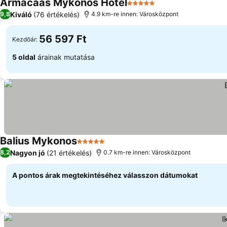
Armacaas Mykonos Hotel
5 Kategória
Árak megjelenítés
Kiváló
(76 értékelés)
9,8
4.9 km-re innen: Városközpont
56 597 Ft
Kezdőár:
5 oldal
árainak mutatása
Balius Mykonos
5 Kategória
Árak megjelenítése
Nagyon jó
(21 értékelés)
8,2
0.7 km-re innen: Városközpont
A pontos árak megtekintéséhez válasszon dátumokat