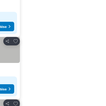
tése
Hozzáadás a kedvencekhez
Megosztás
tése
Hozzáadás a kedvencekhez
Megosztás