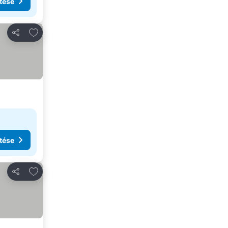
tése
Hozzáadás a kedvencekhez
Megosztás
tése
Hozzáadás a kedvencekhez
Megosztás