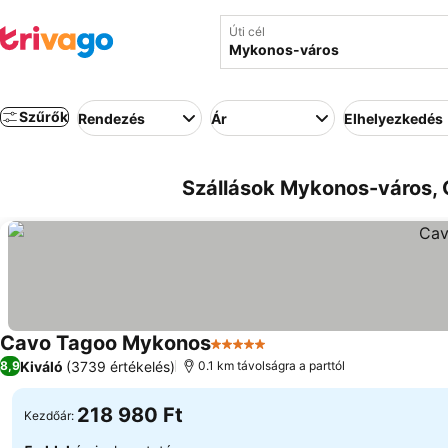
Úti cél
Szűrők
Rendezés
Ár
Elhelyezkedés
Szállások Mykonos-város, 
Cavo Tagoo Mykonos
5 Kategória
Árak megjelenítése
Kiváló
(3739 értékelés)
8,9
0.1 km távolságra a parttól
218 980 Ft
Kezdőár: