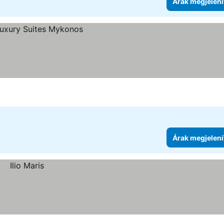
Árak megjelení
tése
Árak megjelení