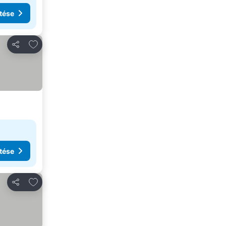
tése
Hozzáadás a kedvencekhez
Megosztás
tése
Hozzáadás a kedvencekhez
Megosztás