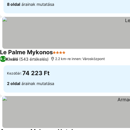
8 oldal
árainak mutatása
Le Palme Mykonos
4 Kategória
Árak megjelenítése
Kiváló
(543 értékelés)
9,2
2.2 km-re innen: Városközpont
74 223 Ft
Kezdőár:
2 oldal
árainak mutatása