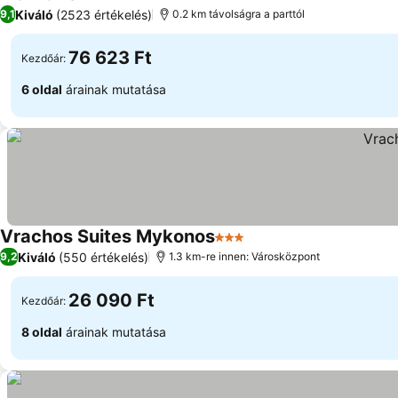
4 Kategória
Árak megjelenítése
Kiváló
(2523 értékelés)
9,1
0.2 km távolságra a parttól
76 623 Ft
Kezdőár:
6 oldal
árainak mutatása
Vrachos Suites Mykonos
3 Kategória
Árak megjelenítése
Kiváló
(550 értékelés)
9,2
1.3 km-re innen: Városközpont
26 090 Ft
Kezdőár:
8 oldal
árainak mutatása