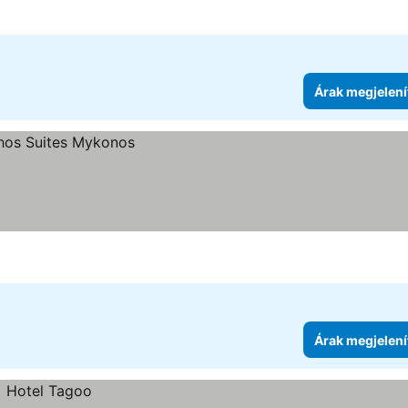
Árak megjelení
Árak megjelení