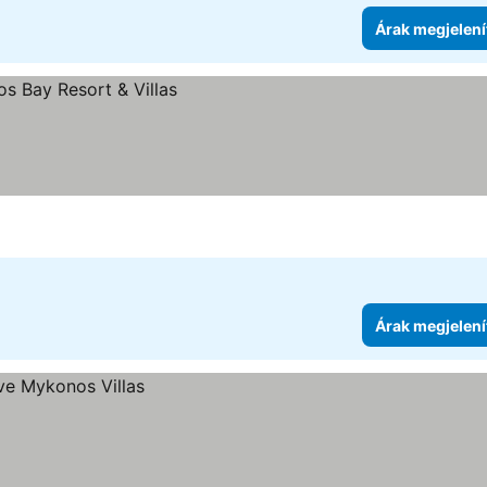
Árak megjelení
ése
Árak megjelení