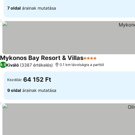
7 oldal
árainak mutatása
Mykonos Bay Resort & Villas
4 Kategória
Árak megjelenít
Kiváló
(3387 értékelés)
9,5
0.1 km távolságra a parttól
64 152 Ft
Kezdőár:
9 oldal
árainak mutatása