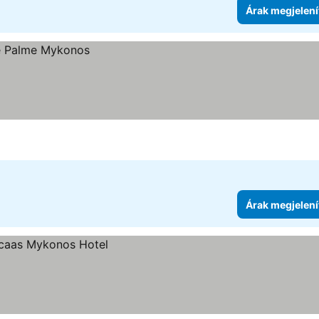
Árak megjelení
Árak megjelení