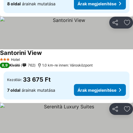
8 oldal
árainak mutatása
Árak megjelenítése
Megosztá
Ho
Santorini View
Árak megjelenítése
Hotel
3 Kategória
8,9
Kiváló
762
1.0 km-re innen: Városközpont
33 675 Ft
Kezdőár:
7 oldal
árainak mutatása
Árak megjelenítése
Megosztá
Ho