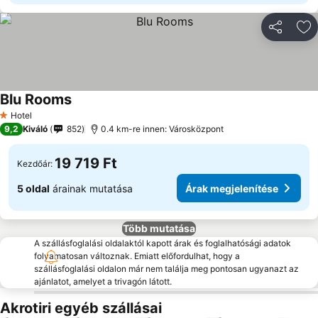
Megosztá
Ho
Blu Rooms
Árak megjelenítése
Hotel
1 Kategória
9,2
Kiváló
852
0.4 km-re innen: Városközpont
19 719 Ft
Kezdőár:
5 oldal
árainak mutatása
Árak megjelenítése
Több mutatása
A szállásfoglalási oldalaktól kapott árak és foglalhatósági adatok
folyamatosan változnak. Emiatt előfordulhat, hogy a
szállásfoglalási oldalon már nem találja meg pontosan ugyanazt az
ajánlatot, amelyet a trivagón látott.
Akrotiri egyéb szállásai