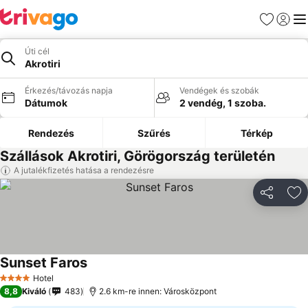
Kedvencek
Bejelen
Me
Úti cél
Akrotiri
Érkezés/távozás napja
Vendégek és szobák
Dátumok
2 vendég, 1 szoba.
Rendezés
Szűrés
Térkép
Szállások Akrotiri, Görögország területén
A jutalékfizetés hatása a rendezésre
Megosztá
Ho
Sunset Faros
Árak megjelenítése
Hotel
4 Kategória
8,8
Kiváló
483
2.6 km-re innen: Városközpont