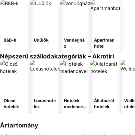
B&B-k
Üdülők
Vendéghá
Apartman
z
hotel
Népszerű szállodakategóriák – Akrotiri
Olcsó
Luxushote
Hotelek
Állatbarát
Well
hotelek
lek
medencév
hotelek
otele
el
Ártartomány