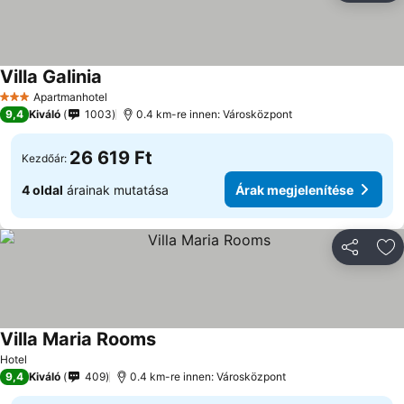
Villa Galinia
Árak megjelenítése
Apartmanhotel
3 Kategória
9,4
Kiváló
1003
0.4 km-re innen: Városközpont
26 619 Ft
Kezdőár:
4 oldal
árainak mutatása
Árak megjelenítése
Megosztá
Ho
Villa Maria Rooms
Árak megjelenítése
Hotel
9,4
Kiváló
409
0.4 km-re innen: Városközpont