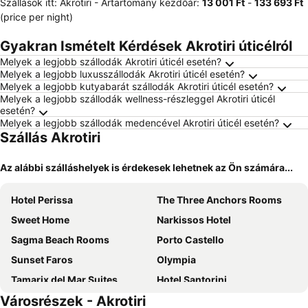
Szállások itt: Akrotiri -
Ártartomány
kezdőár:
‎13 001 Ft
-
‎133 693 Ft
(price per night)
Gyakran Ismételt Kérdések Akrotiri úticélról
Melyek a legjobb szállodák Akrotiri úticél esetén?
Melyek a legjobb luxusszállodák Akrotiri úticél esetén?
Melyek a legjobb kutyabarát szállodák Akrotiri úticél esetén?
Melyek a legjobb szállodák wellness-részleggel Akrotiri úticél
esetén?
Melyek a legjobb szállodák medencével Akrotiri úticél esetén?
Szállás Akrotiri
Az alábbi szálláshelyek is érdekesek lehetnek az Ön számára...
Hotel Perissa
The Three Anchors Rooms
Sweet Home
Narkissos Hotel
Sagma Beach Rooms
Porto Castello
Sunset Faros
Olympia
Tamarix del Mar Suites
Hotel Santorini
Városrészek - Akrotiri
Esperas Santorini Hotel
Christina Pension