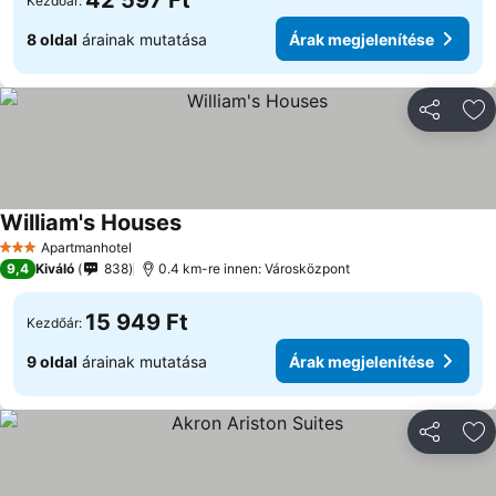
42 597 Ft
Kezdőár:
8 oldal
árainak mutatása
Árak megjelenítése
Megosztá
Ho
William's Houses
Árak megjelenítése
Apartmanhotel
3 Kategória
9,4
Kiváló
838
0.4 km-re innen: Városközpont
15 949 Ft
Kezdőár:
9 oldal
árainak mutatása
Árak megjelenítése
Megosztá
Ho