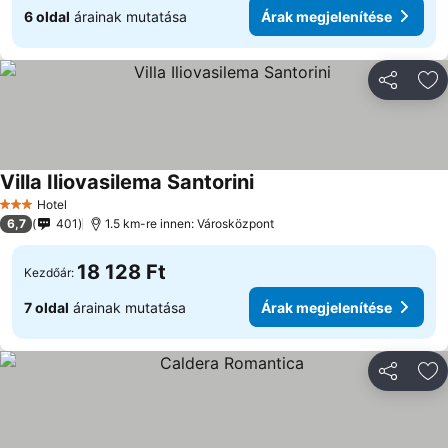
6 oldal
árainak mutatása
Árak megjelenítése
Megosztá
Ho
Villa Iliovasilema Santorini
Árak megjelenítése
Hotel
3 Kategória
6,7
401
1.5 km-re innen: Városközpont
18 128 Ft
Kezdőár:
7 oldal
árainak mutatása
Árak megjelenítése
Megosztá
Ho