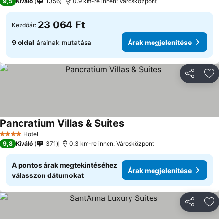
9,5
Kiváló
1356
0.9 km-re innen: Városközpont
23 064 Ft
Kezdőár:
9 oldal
árainak mutatása
Árak megjelenítése
Megosztá
Ho
Pancratium Villas & Suites
Árak megjelenítése
Hotel
4 Kategória
9,8
Kiváló
371
0.3 km-re innen: Városközpont
A pontos árak megtekintéséhez
Árak megjelenítése
válasszon dátumokat
Megosztá
Ho