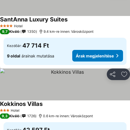
SantAnna Luxury Suites
Árak megjelenítése
Hotel
4 Kategória
9,7
Kiváló
1350
9.4 km-re innen: Városközpont
47 714 Ft
Kezdőár:
9 oldal
árainak mutatása
Árak megjelenítése
Megosztá
Ho
Kokkinos Villas
Árak megjelenítése
Hotel
3 Kategória
9,3
Kiváló
1726
0.6 km-re innen: Városközpont