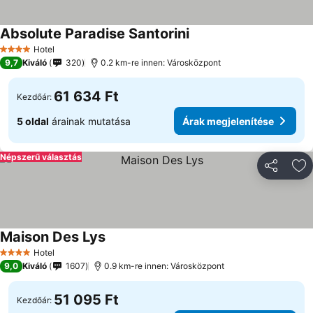
Absolute Paradise Santorini
Árak megjelenítése
Hotel
4 Kategória
9,7
Kiváló
320
0.2 km-re innen: Városközpont
61 634 Ft
Kezdőár:
5 oldal
árainak mutatása
Árak megjelenítése
Népszerű választás
Megosztá
Ho
Maison Des Lys
Árak megjelenítése
Hotel
4 Kategória
9,0
Kiváló
1607
0.9 km-re innen: Városközpont
51 095 Ft
Kezdőár: