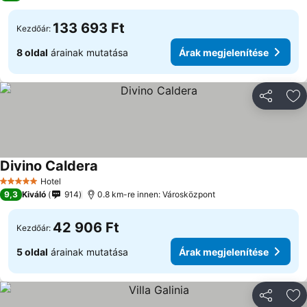
133 693 Ft
Kezdőár:
8 oldal
árainak mutatása
Árak megjelenítése
Megosztá
Ho
Divino Caldera
Árak megjelenítése
Hotel
5 Kategória
9,3
Kiváló
914
0.8 km-re innen: Városközpont
42 906 Ft
Kezdőár:
5 oldal
árainak mutatása
Árak megjelenítése
Megosztá
Ho