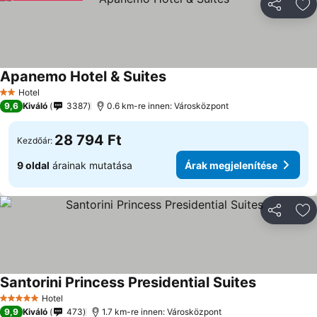
Megosztá
Ho
Apanemo Hotel & Suites
Árak megjelenítése
Hotel
2 Kategória
9,6
Kiváló
3387
0.6 km-re innen: Városközpont
28 794 Ft
Kezdőár:
9 oldal
árainak mutatása
Árak megjelenítése
Megosztá
Ho
Santorini Princess Presidential Suites
Árak megje
Hotel
5 Kategória
9,9
Kiváló
473
1.7 km-re innen: Városközpont