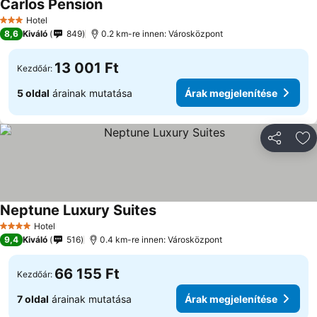
Carlos Pension
Árak megjelenítése
Hotel
3 Kategória
8,6
Kiváló
849
0.2 km-re innen: Városközpont
13 001 Ft
Kezdőár:
5 oldal
árainak mutatása
Árak megjelenítése
Megosztá
Ho
Neptune Luxury Suites
Árak megjelenítése
Hotel
4 Kategória
9,4
Kiváló
516
0.4 km-re innen: Városközpont
66 155 Ft
Kezdőár:
7 oldal
árainak mutatása
Árak megjelenítése