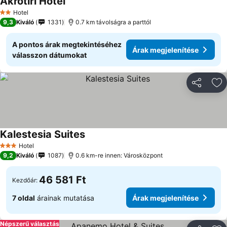
Akrotiri Hotel
Árak megjelenítése
Hotel
2 Kategória
9,3
Kiváló
1331
0.7 km távolságra a parttól
A pontos árak megtekintéséhez
Árak megjelenítése
válasszon dátumokat
Megosztá
Ho
Kalestesia Suites
Árak megjelenítése
Hotel
3 Kategória
9,2
Kiváló
1087
0.6 km-re innen: Városközpont
46 581 Ft
Kezdőár:
7 oldal
árainak mutatása
Árak megjelenítése
Népszerű választás