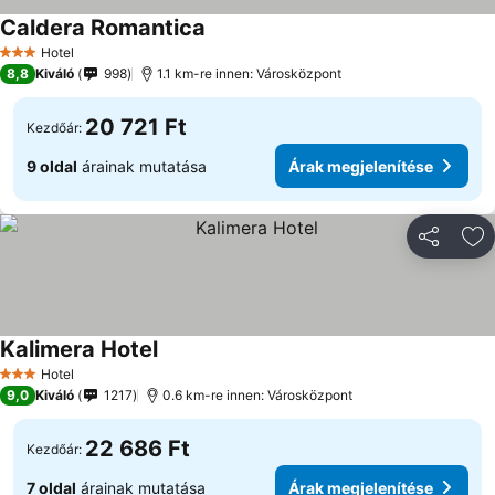
Caldera Romantica
Árak megjelenítése
Hotel
3 Kategória
8,8
Kiváló
998
1.1 km-re innen: Városközpont
20 721 Ft
Kezdőár:
9 oldal
árainak mutatása
Árak megjelenítése
Megosztá
Ho
Kalimera Hotel
Árak megjelenítése
Hotel
3 Kategória
9,0
Kiváló
1217
0.6 km-re innen: Városközpont
22 686 Ft
Kezdőár:
7 oldal
árainak mutatása
Árak megjelenítése