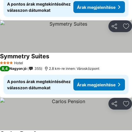
A pontos árak megtekintéséhez
Árak megjelenítése
válasszon dátumokat
Megosztá
Ho
Symmetry Suites
Árak megjelenítése
Hotel
4 Kategória
8,4
Nagyon jó
355
2.8 km-re innen: Városközpont
A pontos árak megtekintéséhez
Árak megjelenítése
válasszon dátumokat
Megosztá
Ho