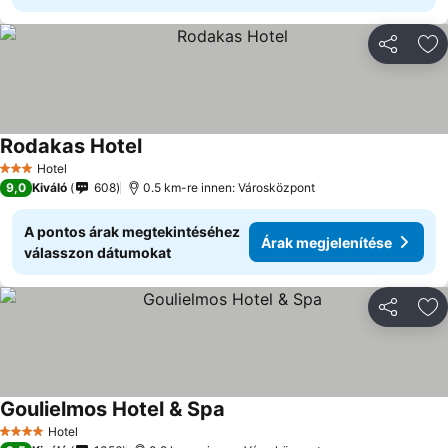
Megosztá
Ho
Rodakas Hotel
Árak megjelenítése
Hotel
3 Kategória
9,0
Kiváló
608
0.5 km-re innen: Városközpont
A pontos árak megtekintéséhez
Árak megjelenítése
válasszon dátumokat
Megosztá
Ho
Goulielmos Hotel & Spa
Árak megjelenítése
Hotel
4 Kategória