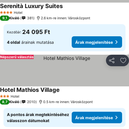
Serenità Luxury Suites
Árak megjelenítése
Hotel
4 Kategória
9,1
Kiváló
381
2.6 km-re innen: Városközpont
24 095 Ft
Kezdőár:
4 oldal
árainak mutatása
Árak megjelenítése
Népszerű választás
Megosztá
Ho
Hotel Mathios Village
Árak megjelenítése
Hotel
3 Kategória
8,7
Kiváló
2010
0.5 km-re innen: Városközpont
A pontos árak megtekintéséhez
Árak megjelenítése
válasszon dátumokat