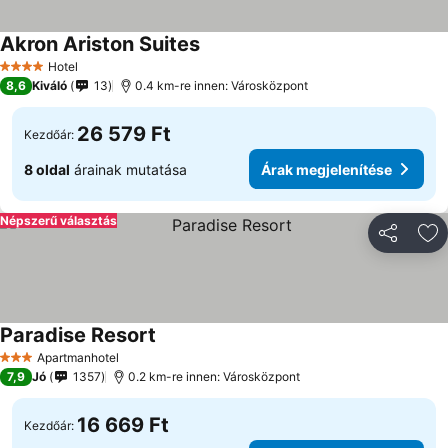
Akron Ariston Suites
Árak megjelenítése
Hotel
4 Kategória
8,6
Kiváló
13
0.4 km-re innen: Városközpont
26 579 Ft
Kezdőár:
8 oldal
árainak mutatása
Árak megjelenítése
Népszerű választás
Megosztá
Ho
Paradise Resort
Árak megjelenítése
Apartmanhotel
3 Kategória
7,9
Jó
1357
0.2 km-re innen: Városközpont
16 669 Ft
Kezdőár: