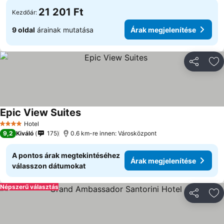
21 201 Ft
Kezdőár:
9 oldal
árainak mutatása
Árak megjelenítése
Megosztá
Ho
Epic View Suites
Árak megjelenítése
Hotel
4 Kategória
9,2
Kiváló
175
0.6 km-re innen: Városközpont
A pontos árak megtekintéséhez
Árak megjelenítése
válasszon dátumokat
Népszerű választás
Megosztá
Ho