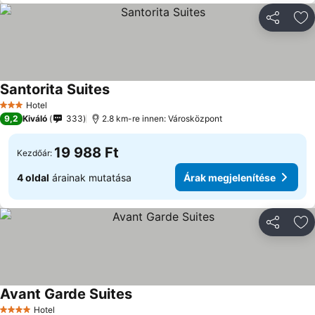
Megosztá
Ho
Santorita Suites
Árak megjelenítése
Hotel
3 Kategória
9,2
Kiváló
333
2.8 km-re innen: Városközpont
19 988 Ft
Kezdőár:
4 oldal
árainak mutatása
Árak megjelenítése
Megosztá
Ho
Avant Garde Suites
Árak megjelenítése
Hotel
4 Kategória