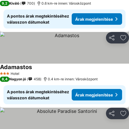
9,2
Kiváló
700
0.6 km-re innen: Városközpont
A pontos árak megtekintéséhez
Árak megjelenítése
válasszon dátumokat
Megosztá
Ho
Adamastos
Árak megjelenítése
Hotel
3 Kategória
8,4
Nagyon jó
458
0.4 km-re innen: Városközpont
A pontos árak megtekintéséhez
Árak megjelenítése
válasszon dátumokat
Megosztá
Ho