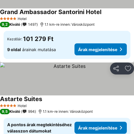
Grand Ambassador Santorini Hotel
Árak megjelen
Hotel
5 Kategória
9,2
Kiváló
1497
1.1 km-re innen: Városközpont
101 279 Ft
Kezdőár:
9 oldal
árainak mutatása
Árak megjelenítése
Megosztá
Ho
Astarte Suites
Árak megjelenítése
Hotel
5 Kategória
9,5
Kiváló
994
1.1 km-re innen: Városközpont
A pontos árak megtekintéséhez
Árak megjelenítése
válasszon dátumokat