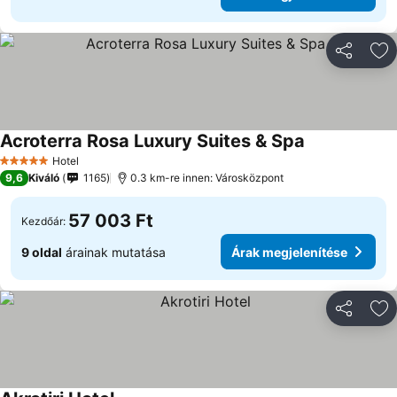
Megosztá
Ho
Acroterra Rosa Luxury Suites & Spa
Árak megjelen
Hotel
5 Kategória
9,6
Kiváló
1165
0.3 km-re innen: Városközpont
57 003 Ft
Kezdőár:
9 oldal
árainak mutatása
Árak megjelenítése
Megosztá
Ho