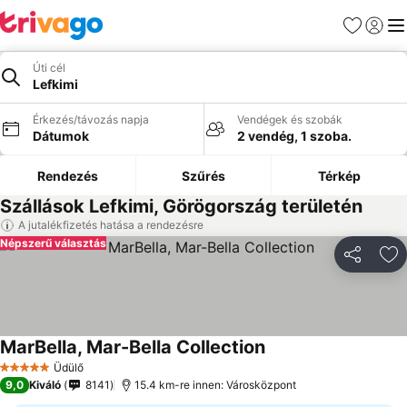
Kedvencek
Bejelen
Me
Úti cél
Lefkimi
Érkezés/távozás napja
Vendégek és szobák
Dátumok
2 vendég, 1 szoba.
Rendezés
Szűrés
Térkép
Szállások Lefkimi, Görögország területén
A jutalékfizetés hatása a rendezésre
Népszerű választás
Megosztá
Ho
MarBella, Mar-Bella Collection
Üdülő
5 Kategória
9,0
Kiváló
8141
15.4 km-re innen: Városközpont