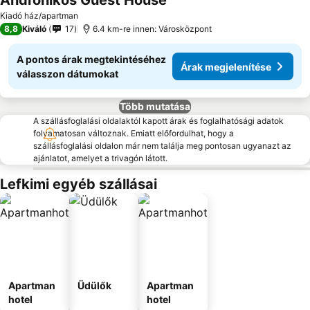
Andronikos Guest House
Kiadó ház/apartman
8,8
Kiváló
17
6.4 km-re innen: Városközpont
A pontos árak megtekintéséhez
Árak megjelenítése
válasszon dátumokat
Több mutatása
A szállásfoglalási oldalaktól kapott árak és foglalhatósági adatok
folyamatosan változnak. Emiatt előfordulhat, hogy a
szállásfoglalási oldalon már nem találja meg pontosan ugyanazt az
ajánlatot, amelyet a trivagón látott.
Lefkimi egyéb szállásai
Apartman
Üdülők
Apartman
hotel
hotel