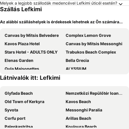
Melyek a legjobb szállodák medencével Lefkimi úticél esetén?
Szállás Lefkimi
Az alábbi szálláshelyek is érdekesek lehetnek az Ön számára...
Canvas by Mitsis Belvedere
Complex Lemon Grove
Kavos Plaza Hotel
Canvas by Mitsis Messonghi
Stars Hotel - ADULTS ONLY
Trabukos Beach Complex
Elenas Garden
Bella Grecia
Oula Maisonettes
ALYSSIUM
Látnivalók itt: Lefkimi
Blue Sea Hotel
Olympion Village
Avra Budget Beach Hotel
Mediterranean Blue
Glyfada Beach
Nemzetközi Repülőtér Ioannis Kapodistrias
Potamaki Beach Hotel
Corfu Pelagos Hotel
Old Town of Kerkyra
Kavos Beach
Hotel Irini
Lefkimi Hotel
Syvota
Messonghi Paralia
Angsana Corfu
Apartments Corfu Sun Pool Side
Corfu port
Arillas Beach
Hotel Alkionis
Hotel SeaBird
Paleokastritsa
Kouloura Beach
Corfu Maris Hotel
Sentido Apollo Palace