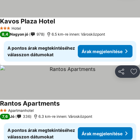
Kavos Plaza Hotel
Hotel
3 Kategória
8,4
Nagyon jó
978
6.5 km-re innen: Városközpont
A pontos árak megtekintéséhez
Árak megjelenítése
válasszon dátumokat
Megosztá
Ho
Rantos Apartments
Apartmanhotel
2 Kategória
7,6
Jó
336
6.3 km-re innen: Városközpont
A pontos árak megtekintéséhez
Árak megjelenítése
válasszon dátumokat