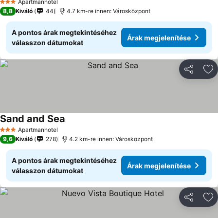
Apartmanhotel
3 Kategória
8,8
Kiváló
44
4.7 km-re innen: Városközpont
A pontos árak megtekintéséhez
Árak megjelenítése
válasszon dátumokat
Megosztá
Ho
Sand and Sea
Apartmanhotel
3 Kategória
9,6
Kiváló
278
4.2 km-re innen: Városközpont
A pontos árak megtekintéséhez
Árak megjelenítése
válasszon dátumokat
Megosztá
Ho