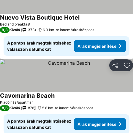
Nuevo Vista Boutique Hotel
Bed and breakfast
9,3
Kiváló
373
6.3 km-re innen: Városközpont
A pontos árak megtekintéséhez
Árak megjelenítése
válasszon dátumokat
Megosztá
Ho
Cavomarina Beach
Kiadó ház/apartman
8,6
Kiváló
878
5.8 km-re innen: Városközpont
A pontos árak megtekintéséhez
Árak megjelenítése
válasszon dátumokat