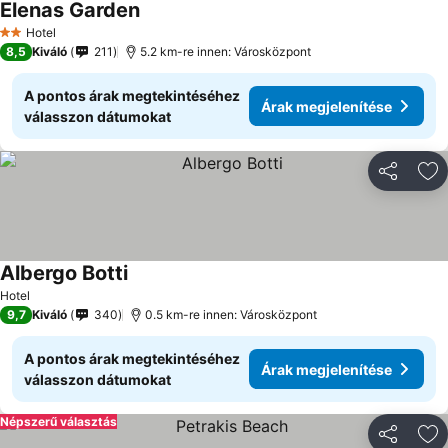
Elenas Garden
Hotel
2 Kategória
8,5
Kiváló
211
5.2 km-re innen: Városközpont
A pontos árak megtekintéséhez
Árak megjelenítése
válasszon dátumokat
Megosztá
Ho
Albergo Botti
Hotel
9,7
Kiváló
340
0.5 km-re innen: Városközpont
A pontos árak megtekintéséhez
Árak megjelenítése
válasszon dátumokat
Népszerű választás
Megosztá
Ho