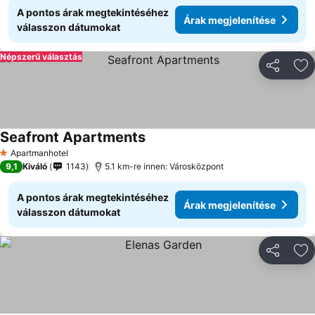
A pontos árak megtekintéséhez
Árak megjelenítése
válasszon dátumokat
Népszerű választás
Megosztá
Ho
Seafront Apartments
Apartmanhotel
1 Kategória
9,1
Kiváló
1143
5.1 km-re innen: Városközpont
A pontos árak megtekintéséhez
Árak megjelenítése
válasszon dátumokat
Megosztá
Ho