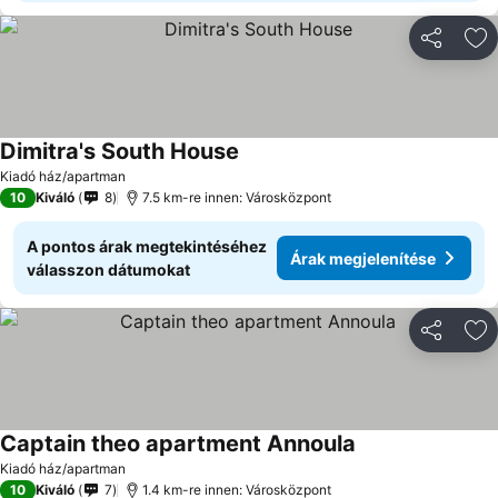
Megosztá
Ho
Dimitra's South House
Kiadó ház/apartman
10
Kiváló
8
7.5 km-re innen: Városközpont
A pontos árak megtekintéséhez
Árak megjelenítése
válasszon dátumokat
Megosztá
Ho
Captain theo apartment Annoula
Kiadó ház/apartman
10
Kiváló
7
1.4 km-re innen: Városközpont