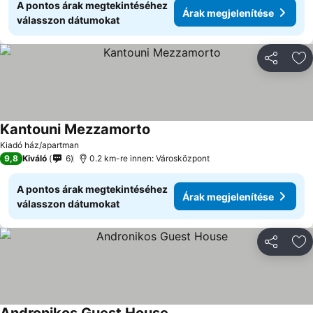
A pontos árak megtekintéséhez
Árak megjelenítése
válasszon dátumokat
Megosztá
Ho
Kantouni Mezzamorto
Kiadó ház/apartman
9,8
Kiváló
6
0.2 km-re innen: Városközpont
A pontos árak megtekintéséhez
Árak megjelenítése
válasszon dátumokat
Megosztá
Ho