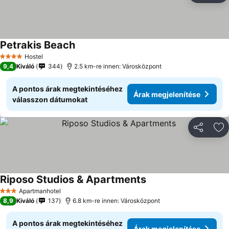
Petrakis Beach
Hostel
4 Kategória
9,4
Kiváló
344
2.5 km-re innen: Városközpont
A pontos árak megtekintéséhez
Árak megjelenítése
válasszon dátumokat
Megosztá
Ho
Riposo Studios & Apartments
Apartmanhotel
3 Kategória
8,9
Kiváló
137
6.8 km-re innen: Városközpont
A pontos árak megtekintéséhez
Árak megjelenítése