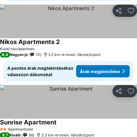
Megosztá
Ho
Nikos Apartments 2
Kiadó ház/apartman
8,4
Nagyon jó
10
5.2 km-re innen: Városközpont
A pontos árak megtekintéséhez
Árak megjelenítése
válasszon dátumokat
Megosztá
Ho
Sunrise Apartment
Apartmanhotel
2 Kategória
9,7
Kiváló
56
3.3 km-re innen: Városközpont