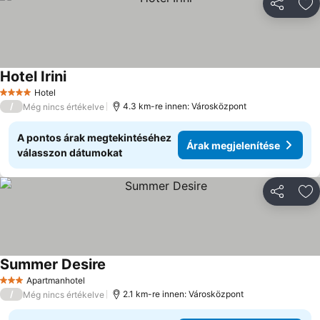
Megosztá
Ho
Hotel Irini
Hotel
4 Kategória
/
4.3 km-re innen: Városközpont
Még nincs értékelve
A pontos árak megtekintéséhez
Árak megjelenítése
válasszon dátumokat
Megosztá
Ho
Summer Desire
Apartmanhotel
3 Kategória
/
2.1 km-re innen: Városközpont
Még nincs értékelve