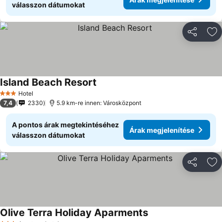
válasszon dátumokat
Megosztá
Ho
Island Beach Resort
Hotel
3 Kategória
7,4
2330
5.9 km-re innen: Városközpont
A pontos árak megtekintéséhez
Árak megjelenítése
válasszon dátumokat
Megosztá
Ho
Olive Terra Holiday Aparments