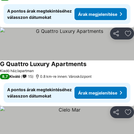
A pontos árak megtekintéséhez
Árak megjelenítése
válasszon dátumokat
Megosztá
Ho
G Quattro Luxury Apartments
Kiadó ház/apartman
8,7
Kiváló
15
0.8 km-re innen: Városközpont
A pontos árak megtekintéséhez
Árak megjelenítése
válasszon dátumokat
Megosztá
Ho