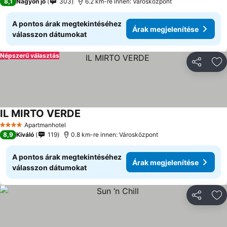
8,1
Nagyon jó
303
6.2 km-re innen: Városközpont
A pontos árak megtekintéséhez
Árak megjelenítése
válasszon dátumokat
Népszerű választás
Megosztá
Ho
IL MIRTO VERDE
Apartmanhotel
4 Kategória
8,9
Kiváló
119
0.8 km-re innen: Városközpont
A pontos árak megtekintéséhez
Árak megjelenítése
válasszon dátumokat
Megosztá
Ho