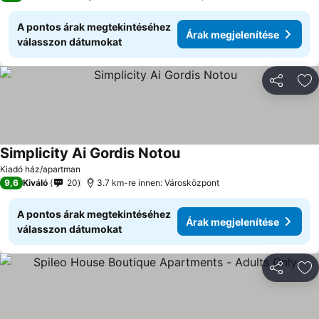
A pontos árak megtekintéséhez
Árak megjelenítése
válasszon dátumokat
Megosztá
Ho
Simplicity Ai Gordis Notou
Kiadó ház/apartman
9,6
Kiváló
20
3.7 km-re innen: Városközpont
A pontos árak megtekintéséhez
Árak megjelenítése
válasszon dátumokat
Megosztá
Ho