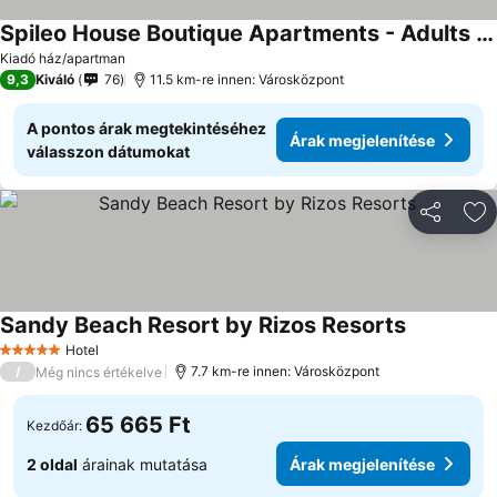
Spileo House Boutique Apartments - Adults Only
Kiadó ház/apartman
9,3
Kiváló
76
11.5 km-re innen: Városközpont
A pontos árak megtekintéséhez
Árak megjelenítése
válasszon dátumokat
Megosztá
Ho
Sandy Beach Resort by Rizos Resorts
Hotel
5 Kategória
/
7.7 km-re innen: Városközpont
Még nincs értékelve
65 665 Ft
Kezdőár:
2 oldal
árainak mutatása
Árak megjelenítése