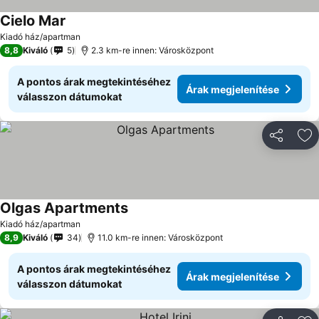
Cielo Mar
Kiadó ház/apartman
8,8
Kiváló
5
2.3 km-re innen: Városközpont
A pontos árak megtekintéséhez
Árak megjelenítése
válasszon dátumokat
Megosztá
Ho
Olgas Apartments
Kiadó ház/apartman
8,9
Kiváló
34
11.0 km-re innen: Városközpont
A pontos árak megtekintéséhez
Árak megjelenítése
válasszon dátumokat