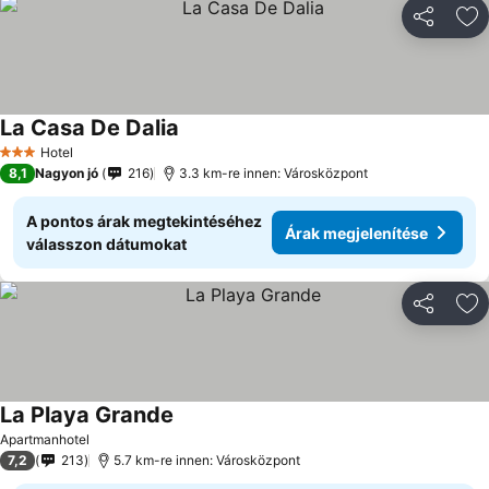
Megosztá
Ho
La Casa De Dalia
Hotel
3 Kategória
8,1
Nagyon jó
216
3.3 km-re innen: Városközpont
A pontos árak megtekintéséhez
Árak megjelenítése
válasszon dátumokat
Megosztá
Ho
La Playa Grande
Apartmanhotel
7,2
213
5.7 km-re innen: Városközpont