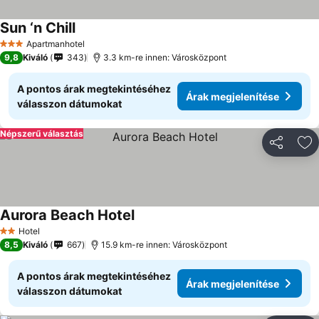
Sun ‘n Chill
Apartmanhotel
3 Kategória
9,8
Kiváló
343
3.3 km-re innen: Városközpont
A pontos árak megtekintéséhez
Árak megjelenítése
válasszon dátumokat
Népszerű választás
Megosztá
Ho
Aurora Beach Hotel
Hotel
2 Kategória
8,5
Kiváló
667
15.9 km-re innen: Városközpont
A pontos árak megtekintéséhez
Árak megjelenítése
válasszon dátumokat