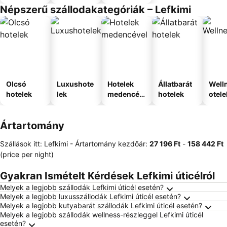
Népszerű szállodakategóriák – Lefkimi
Olcsó
Luxushote
Hotelek
Állatbarát
Well
hotelek
lek
medencév
hotelek
otele
el
Ártartomány
Szállások itt: Lefkimi -
Ártartomány
kezdőár:
‎27 196 Ft
-
‎158 442 Ft
(price per night)
Gyakran Ismételt Kérdések Lefkimi úticélról
Melyek a legjobb szállodák Lefkimi úticél esetén?
Melyek a legjobb luxusszállodák Lefkimi úticél esetén?
Melyek a legjobb kutyabarát szállodák Lefkimi úticél esetén?
Melyek a legjobb szállodák wellness-részleggel Lefkimi úticél
esetén?