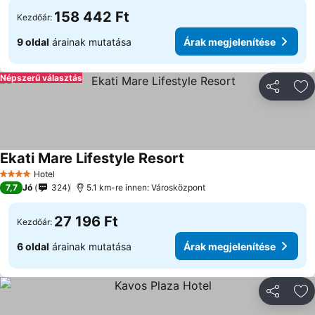
158 442 Ft
Kezdőár:
9 oldal
árainak mutatása
Árak megjelenítése
Népszerű választás
Megosztá
Ho
Ekati Mare Lifestyle Resort
Hotel
4 Kategória
7,7
Jó
324
5.1 km-re innen: Városközpont
27 196 Ft
Kezdőár:
6 oldal
árainak mutatása
Árak megjelenítése
Megosztá
Ho