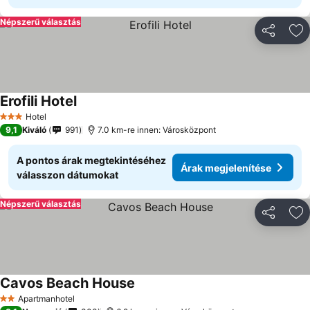
Népszerű választás
Megosztá
Ho
Erofili Hotel
Hotel
3 Kategória
9,1
Kiváló
991
7.0 km-re innen: Városközpont
A pontos árak megtekintéséhez
Árak megjelenítése
válasszon dátumokat
Népszerű választás
Megosztá
Ho
Cavos Beach House
Apartmanhotel
2 Kategória