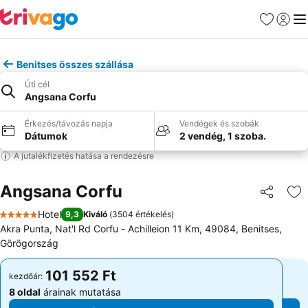
Kedvencek
Bejelen
Me
Benitses összes szállása
Úti cél
Angsana Corfu
Érkezés/távozás napja
Vendégek és szobák
Dátumok
2 vendég, 1 szoba.
A jutalékfizetés hatása a rendezésre
Angsana Corfu
Megosztá
Ho
Hotel
9,3
Kiváló
(
3504 értékelés
)
5 Kategória
Akra Punta, Nat'l Rd Corfu - Achilleion 11 Km, 49084, Benitses,
Görögország
101 552 Ft
101 552 Ft
kezdőár:
kezdőár:
8 oldal
árainak mutatása
8 oldal
árainak mutatása