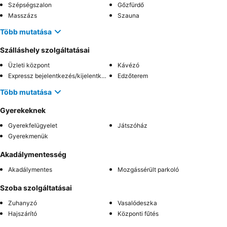
Szépségszalon
Gőzfürdő
Masszázs
Szauna
Több mutatása
Szálláshely szolgáltatásai
Üzleti központ
Kávézó
Expressz bejelentkezés/kijelentkezés
Edzőterem
Több mutatása
Gyerekeknek
Gyerekfelügyelet
Játszóház
Gyerekmenük
Akadálymentesség
Akadálymentes
Mozgássérült parkoló
Szoba szolgáltatásai
Zuhanyzó
Vasalódeszka
Hajszárító
Központi fűtés