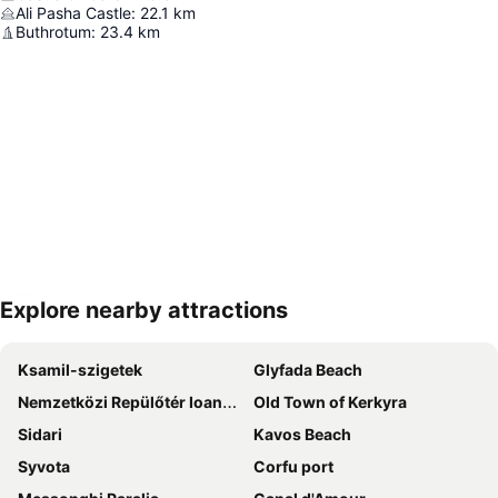
Ali Pasha Castle
:
22.1
km
Buthrotum
:
23.4
km
Explore nearby attractions
Nagy méretű térkép
Ksamil-szigetek
Glyfada Beach
Nemzetközi Repülőtér Ioannis Kapodistrias
Old Town of Kerkyra
Sidari
Kavos Beach
Syvota
Corfu port