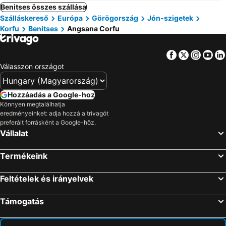
Benitses összes szállása
Szálláskereső
Európa
Görögország
Jón-szigetek
Korfu
Benitses
Angsana Corfu
Facebook
Twitter
Insta
Yo
Válasszon országot
Hozzáadás a Google-hoz
Könnyen megtalálhatja
eredményeinket: adja hozzá a trivagót
preferált forrásként a Google-höz.
Vállalat
Termékeink
Feltételek és irányelvek
Támogatás