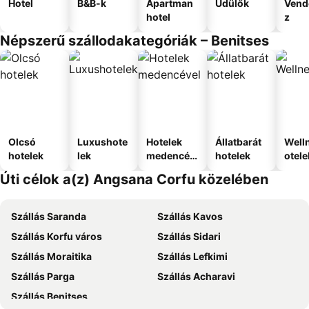
Hotel
B&B-k
Apartman
Üdülők
Vend
hotel
z
Népszerű szállodakategóriák – Benitses
Olcsó
Luxushote
Hotelek
Állatbarát
Well
hotelek
lek
medencév
hotelek
otele
el
Úti célok a(z) Angsana Corfu közelében
Szállás Saranda
Szállás Kavos
Szállás Korfu város
Szállás Sidari
Szállás Moraitika
Szállás Lefkimi
Szállás Parga
Szállás Acharavi
Szállás Benitses