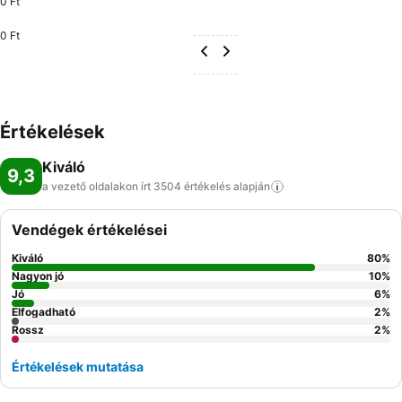
0 Ft
0 Ft
Értékelések
Kiváló
9,3
a vezető oldalakon írt 3504 értékelés
alapján
Vendégek értékelései
Kiváló
80
%
Nagyon jó
10
%
Jó
6
%
Elfogadható
2
%
Rossz
2
%
Értékelések mutatása