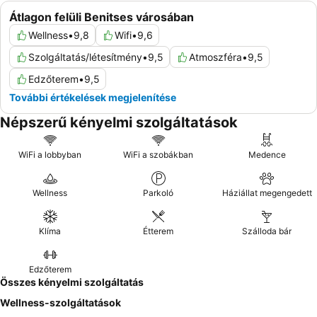
Átlagon felüli Benitses városában
Wellness
•
9,8
Wifi
•
9,6
Szolgáltatás/létesítmény
•
9,5
Atmoszféra
•
9,5
Edzőterem
•
9,5
További értékelések megjelenítése
Népszerű kényelmi szolgáltatások
WiFi a lobbyban
WiFi a szobákban
Medence
Wellness
Parkoló
Háziállat megengedett
Klíma
Étterem
Szálloda bár
Edzőterem
Összes kényelmi szolgáltatás
Wellness-szolgáltatások