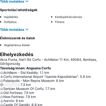
Több mutatása
Sportolási lehetőségek
Hajóbérlés
Kerékpárkölcsönzés
Golfpálya
Fitness
Több mutatása
Élelmiszerek és italok
Vegetáriánus ételek
Elhelyezkedés
Akra Punta, Nat'l Rd Corfu - Achilleion 11 Km, 49084, Benitses,
Görögország
Távolság innen: Angsana Corfu
Achilleon - Sisi Kastély
:
1.1
km
Corfu International Airport "Ioannis Kapodistrias"
:
5.6
km
Palaiopolis - Mon Repos Museum
:
6
km
:
7.3
km
Serbian Museum Of Corfu
:
7.7
km
Old Fortress
:
7.9
km
New Fortress
:
7.9
km
Λιστόν
:
8
km
Castle Of Gardiki
:
8.8
km