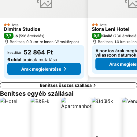
Palaiokastritsa Caves
Avlaki
Cosmic
Hotel
Hotel
2 Kategória
2 Kategória
Dimitra Studios
Siora Leni Hotel
7,7
9,5
Jó
(
596 értékelés
)
Kiváló
(
730 értékelé
Benitses, 0.9 km-re innen: Városközpont
Benitses, 1.0 km-re in
A pontos árak megt
52 864 Ft
kezdőár:
válasszon dátumok
6 oldal
árainak mutatása
Árak megjele
Árak megjelenítése
Benitses összes szállása
Benitses egyéb szállásai