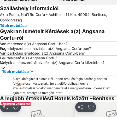
Messonghi Paralia
Canal d'Amour
Szálláshely információi
Paleokastritsa
Arillas Beach
Akra Punta, Nat'l Rd Corfu - Achilleion 11 Km, 49084, Benitses,
Kouloura Beach
Benitses
Görögország
Pontikonissi
Ipsos
Több mutatása
Gyakran Ismételt Kérdések a(z) Angsana
Kontogialos Pelekas Beach
Kassiopi
Corfu-ról
Achillion
Mon Repos
Van medence a(z) Angsana Corfu-ben?
Μoraitika
La Grotta
Engedélyezett-e a háziállat a(z) Angsana Corfu-ben?
Van parkolási lehetőség a(z) Angsana Corfu-ben?
Issos
Marathias
Hol található a(z) Angsana Corfu?
Butrint
Butrint National Park
Melyek a népszerű látnivalók a(z) Angsana Corfu közelében?
Waterpark & Sport Center ''Hydropolis''
Agios Spyridon Church
Több mutatása
Aqualand Corfu
Ermones
A szállásfoglalási oldalaktól kapott árak és foglalhatósági adatok
Dassia
Liapades
folyamatosan változnak. Emiatt előfordulhat, hogy a
szállásfoglalási oldalon már nem találja meg pontosan ugyanazt az
Acharavi
Casino Corfu
ajánlatot, amelyet a trivagón látott.
A legjobb értékelésű Hotels között –Benitses
Agios Gordis
Kanouli
Népszerű választás
Myrtiotissa
Kontokali
Megosztás
Hozzáadás a kedvencekhez
Megosztás
Hozzáadás a
Aghios Georgios Argirades
Nisaki