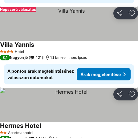
Népszerű választás
Megosztá
Ho
Villa Yannis
Árak megjelenítése
Hotel
4 Kategória
8,1
Nagyon jó
121
1.1 km-re innen: Ipsos
A pontos árak megtekintéséhez
Árak megjelenítése
válasszon dátumokat
Megosztá
Ho
Hermes Hotel
Árak megjelenítése
Apartmanhotel
2 Kategória