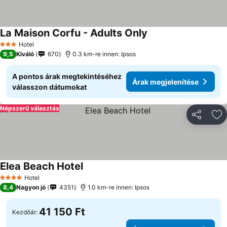
La Maison Corfu - Adults Only
Árak megjelenítése
Hotel
3 Kategória
9,5
Kiváló
670
0.3 km-re innen: Ipsos
A pontos árak megtekintéséhez
Árak megjelenítése
válasszon dátumokat
Népszerű választás
Megosztá
Ho
Elea Beach Hotel
Árak megjelenítése
Hotel
4 Kategória
8,4
Nagyon jó
4351
1.0 km-re innen: Ipsos
41 150 Ft
Kezdőár: