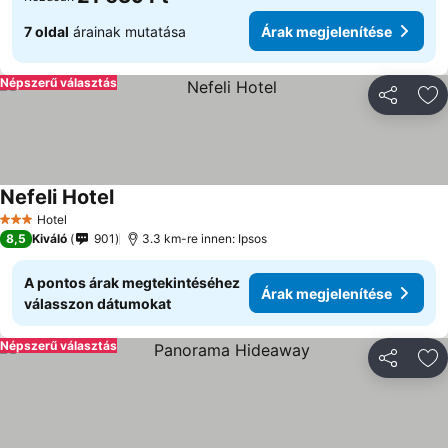
7 oldal
árainak mutatása
Árak megjelenítése
Népszerű választás
Megosztá
Ho
Nefeli Hotel
Árak megjelenítése
Hotel
3 Kategória
8,5
Kiváló
901
3.3 km-re innen: Ipsos
A pontos árak megtekintéséhez
Árak megjelenítése
válasszon dátumokat
Népszerű választás
Megosztá
Ho