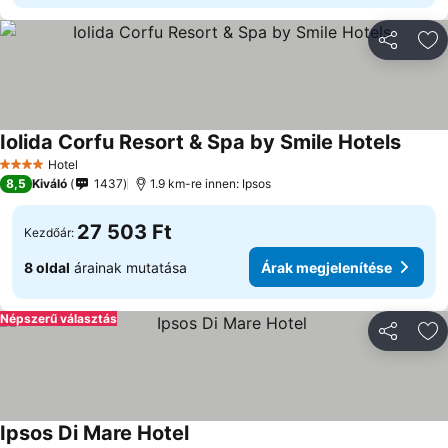
Megosztá
Ho
Iolida Corfu Resort & Spa by Smile Hotels
Árak m
Hotel
4 Kategória
8,5
Kiváló
1437
1.9 km-re innen: Ipsos
27 503 Ft
Kezdőár:
8 oldal
árainak mutatása
Árak megjelenítése
Népszerű választás
Megosztá
Ho
Ipsos Di Mare Hotel
Árak megjelenítése