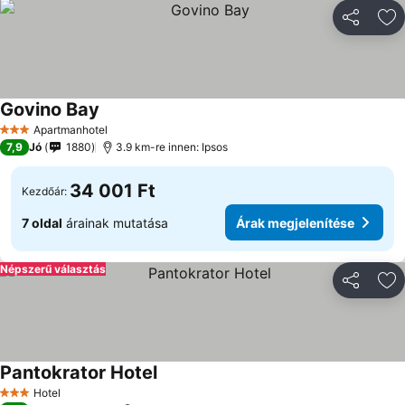
Megosztá
Ho
Govino Bay
Árak megjelenítése
Apartmanhotel
3 Kategória
7,9
Jó
1880
3.9 km-re innen: Ipsos
34 001 Ft
Kezdőár:
7 oldal
árainak mutatása
Árak megjelenítése
Népszerű választás
Megosztá
Ho
Pantokrator Hotel
Árak megjelenítése
Hotel
3 Kategória