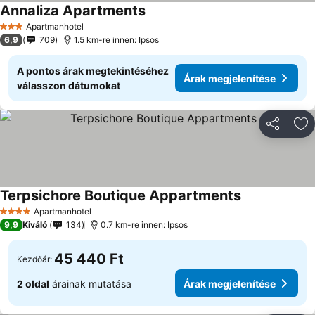
Annaliza Apartments
Árak megjelenítése
Apartmanhotel
3 Kategória
6,9
709
1.5 km-re innen: Ipsos
A pontos árak megtekintéséhez
Árak megjelenítése
válasszon dátumokat
Megosztá
Ho
Terpsichore Boutique Appartments
Árak megjelen
Apartmanhotel
4 Kategória
9,9
Kiváló
134
0.7 km-re innen: Ipsos
45 440 Ft
Kezdőár:
2 oldal
árainak mutatása
Árak megjelenítése