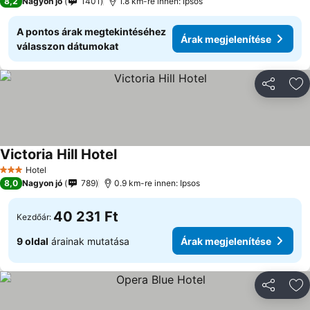
8,2
Nagyon jó
1401
1.8 km-re innen: Ipsos
A pontos árak megtekintéséhez
Árak megjelenítése
válasszon dátumokat
Megosztá
Ho
Victoria Hill Hotel
Árak megjelenítése
Hotel
3 Kategória
8,0
Nagyon jó
789
0.9 km-re innen: Ipsos
40 231 Ft
Kezdőár:
9 oldal
árainak mutatása
Árak megjelenítése
Megosztá
Ho