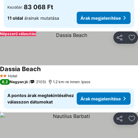
83 068 Ft
Kezdőár:
11 oldal
árainak mutatása
Árak megjelenítése
Népszerű választás
Megosztá
Ho
Dassia Beach
Árak megjelenítése
Hotel
2 Kategória
8,2
Nagyon jó
2105
1.2 km-re innen: Ipsos
A pontos árak megtekintéséhez
Árak megjelenítése
válasszon dátumokat
Megosztá
Ho