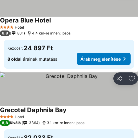
Opera Blue Hotel
Árak megjelenítése
Hotel
4 Kategória
6,8
831
4.4 km-re innen: Ipsos
24 897 Ft
Kezdőár:
8 oldal
árainak mutatása
Árak megjelenítése
Megosztá
Ho
Grecotel Daphnila Bay
Árak megjelenítése
Hotel
4 Kategória
8,8
Kiváló
3364
3.1 km-re innen: Ipsos
82 033 Ft
Kezdőár: