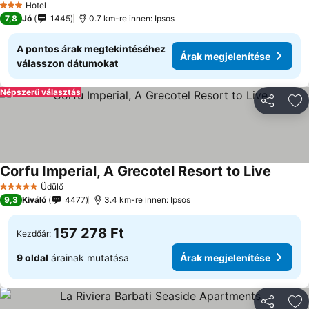
Hotel
3 Kategória
7,8
Jó
1445
0.7 km-re innen: Ipsos
A pontos árak megtekintéséhez
Árak megjelenítése
válasszon dátumokat
Népszerű választás
Megosztá
Ho
Corfu Imperial, A Grecotel Resort to Live
Árak me
Üdülő
5 Kategória
9,3
Kiváló
4477
3.4 km-re innen: Ipsos
157 278 Ft
Kezdőár:
9 oldal
árainak mutatása
Árak megjelenítése
Megosztá
Ho