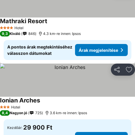
Mathraki Resort
Árak megjelenítése
Hotel
4 Kategória
9,3
Kiváló
846
4.3 km-re innen: Ipsos
A pontos árak megtekintéséhez
Árak megjelenítése
válasszon dátumokat
Megosztá
Ho
Ionian Arches
Árak megjelenítése
Hotel
3 Kategória
8,4
Nagyon jó
725
3.6 km-re innen: Ipsos
29 900 Ft
Kezdőár: