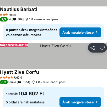
Nautilus Barbati
Árak megjelenítése
Hotel
3 Kategória
7,5
Jó
889
2.8 km-re innen: Ipsos
A pontos árak megtekintéséhez
Árak megjelenítése
válasszon dátumokat
Népszerű választás
Megosztá
Ho
Hyatt Ziva Corfu
Árak megjelenítése
Üdülő
5 Kategória
8,9
Kiváló
3551
4.0 km-re innen: Ipsos
104 602 Ft
Kezdőár:
5 oldal
árainak mutatása
Árak megjelenítése