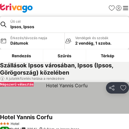
Kedvencek
Bejelen
Me
Úti cél
Ipsos, Ipsos
Érkezés/távozás napja
Vendégek és szobák
Dátumok
2 vendég, 1 szoba.
Rendezés
Szűrés
Térkép
Szállások Ipsos városában, Ipsos (Ipsos,
Görögország) közelében
A jutalékfizetés hatása a rendezésre
Népszerű választás
Megosztá
Ho
Hotel Yannis Corfu
Árak megjelenítése
Hotel
3 Kategória