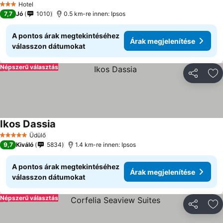
Hotel
3 Kategória
7,7
Jó
1010
0.5 km-re innen: Ipsos
A pontos árak megtekintéséhez
Árak megjelenítése
válasszon dátumokat
Népszerű választás
Megosztá
Ho
Ikos Dassia
Árak megjelenítése
Üdülő
5 Kategória
9,7
Kiváló
5834
1.4 km-re innen: Ipsos
A pontos árak megtekintéséhez
Árak megjelenítése
válasszon dátumokat
Népszerű választás
Megosztá
Ho