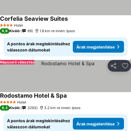
Corfelia Seaview Suites
Árak megjelenítése
Hotel
4 Kategória
9,9
Kiváló
69
1.8 km-re innen: Ipsos
A pontos árak megtekintéséhez
Árak megjelenítése
válasszon dátumokat
Népszerű választás
Megosztá
Ho
Rodostamo Hotel & Spa
Árak megjelenítése
Hotel
5 Kategória
9,3
Kiváló
3293
3.2 km-re innen: Ipsos
A pontos árak megtekintéséhez
Árak megjelenítése
válasszon dátumokat