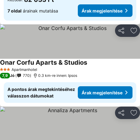
7 oldal
árainak mutatása
Árak megjelenítése
Megosztá
Ho
Onar Corfu Aparts & Studios
Árak megjelenítése
Apartmanhotel
3 Kategória
7,9
Jó
770
0.3 km-re innen: Ipsos
A pontos árak megtekintéséhez
Árak megjelenítése
válasszon dátumokat
Megosztá
Ho