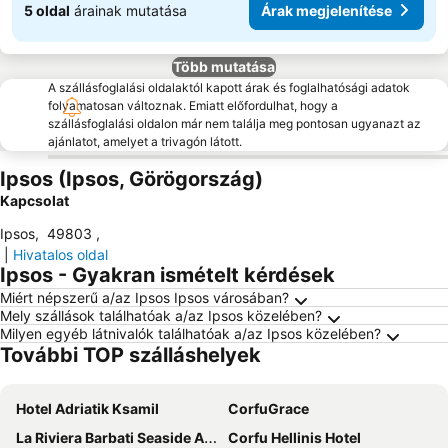
5 oldal
árainak mutatása
Árak megjelenítése
Több mutatása
A szállásfoglalási oldalaktól kapott árak és foglalhatósági adatok
folyamatosan változnak. Emiatt előfordulhat, hogy a
szállásfoglalási oldalon már nem találja meg pontosan ugyanazt az
ajánlatot, amelyet a trivagón látott.
Ipsos (Ipsos, Görögország)
Kapcsolat
Ipsos
,
49803
,
|
Hivatalos oldal
Ipsos - Gyakran ismételt kérdések
Miért népszerű a/az Ipsos Ipsos városában?
Mely szállások találhatóak a/az Ipsos közelében?
Milyen egyéb látnivalók találhatóak a/az Ipsos közelében?
További TOP szálláshelyek
Hotel Adriatik Ksamil
CorfuGrace
La Riviera Barbati Seaside Apartments
Corfu Hellinis Hotel