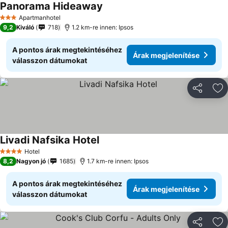
Panorama Hideaway
Árak megjelenítése
Apartmanhotel
3 Kategória
9,2
Kiváló
718
1.2 km-re innen: Ipsos
A pontos árak megtekintéséhez
Árak megjelenítése
válasszon dátumokat
Megosztá
Ho
Livadi Nafsika Hotel
Árak megjelenítése
Hotel
4 Kategória
8,2
Nagyon jó
1685
1.7 km-re innen: Ipsos
A pontos árak megtekintéséhez
Árak megjelenítése
válasszon dátumokat
Megosztá
Ho