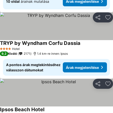
10 oldal
árainak mutatása
Árak megjelenítése
Megosztá
Ho
TRYP by Wyndham Corfu Dassia
Árak megjeleníté
Hotel
4 Kategória
9,2
Kiváló
2171
1.4 km-re innen: Ipsos
A pontos árak megtekintéséhez
Árak megjelenítése
válasszon dátumokat
Megosztá
Ho
Ipsos Beach Hotel
Árak megjelenítése