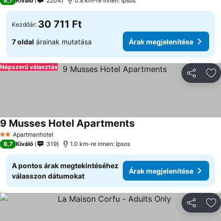
8,7
Kiváló
2204
0.8 km-re innen: Ipsos
30 711 Ft
Kezdőár:
7 oldal
árainak mutatása
Árak megjelenítése
Népszerű választás
Megosztá
Ho
9 Musses Hotel Apartments
Árak megjelenítése
Apartmanhotel
2 Kategória
8,7
Kiváló
319
1.0 km-re innen: Ipsos
A pontos árak megtekintéséhez
Árak megjelenítése
válasszon dátumokat
Megosztá
Ho