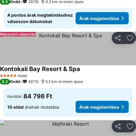
8,5
Kiváló
2079
4.3 km-re innen: Ipsos
A pontos árak megtekintéséhez
Árak megjelenítése
válasszon dátumokat
Népszerű választás
Megosztá
Ho
Kontokali Bay Resort & Spa
Árak megjelenítése
Hotel
5 Kategória
9,2
Kiváló
6273
5.2 km-re innen: Ipsos
84 798 Ft
Kezdőár:
10 oldal
árainak mutatása
Árak megjelenítése
Megosztá
Ho