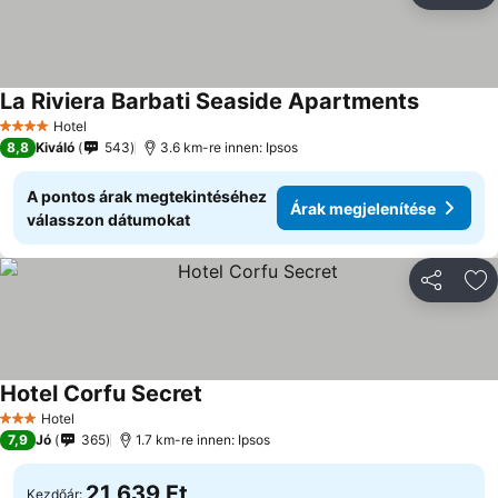
La Riviera Barbati Seaside Apartments
Árak megj
Hotel
4 Kategória
8,8
Kiváló
543
3.6 km-re innen: Ipsos
A pontos árak megtekintéséhez
Árak megjelenítése
válasszon dátumokat
Megosztá
Ho
Hotel Corfu Secret
Árak megjelenítése
Hotel
3 Kategória
7,9
Jó
365
1.7 km-re innen: Ipsos
21 639 Ft
Kezdőár: