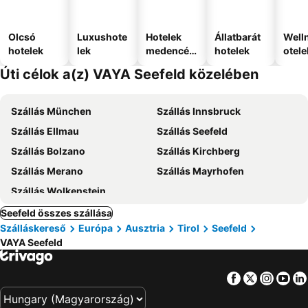
Olcsó
Luxushote
Hotelek
Állatbarát
Well
hotelek
lek
medencév
hotelek
otele
el
Úti célok a(z) VAYA Seefeld közelében
Szállás München
Szállás Innsbruck
Szállás Ellmau
Szállás Seefeld
Szállás Bolzano
Szállás Kirchberg
Szállás Merano
Szállás Mayrhofen
Szállás Wolkenstein
Seefeld összes szállása
Szálláskereső
Európa
Ausztria
Tirol
Seefeld
VAYA Seefeld
Facebook
Twitter
Insta
Yo