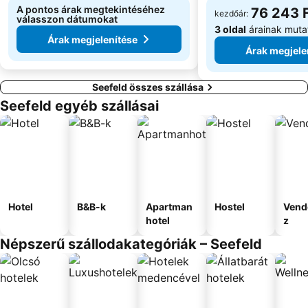
A pontos árak megtekintéséhez
76 243 
kezdőár:
válasszon dátumokat
3 oldal
árainak muta
Árak megjelenítése
Árak megjele
Seefeld összes szállása
Seefeld egyéb szállásai
Hotel
B&B-k
Apartman
Hostel
Vend
hotel
z
Népszerű szállodakategóriák – Seefeld