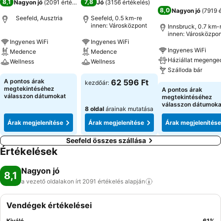
8,1
7,8
Nagyon jó
(
2091 értékelés
)
Jó
(
3156 értékelés
)
8,0
Nagyon jó
(
7919 
Seefeld, Ausztria
Seefeld, 0.5 km-re
innen: Városközpont
Innsbruck, 0.7 km-
innen: Városközpon
Ingyenes WiFi
Ingyenes WiFi
Ingyenes WiFi
Medence
Medence
Háziállat megenge
Wellness
Wellness
Szálloda bár
A pontos árak
62 596 Ft
kezdőár:
megtekintéséhez
A pontos árak
válasszon dátumokat
megtekintéséhez
válasszon dátumoka
8 oldal
árainak mutatása
Árak megjelenítése
Árak megjelenítése
Árak megjelenítése
Seefeld összes szállása
Értékelések
Nagyon jó
8,1
a vezető oldalakon írt 2091 értékelés
alapján
Vendégek értékelései
Kiváló
61
%