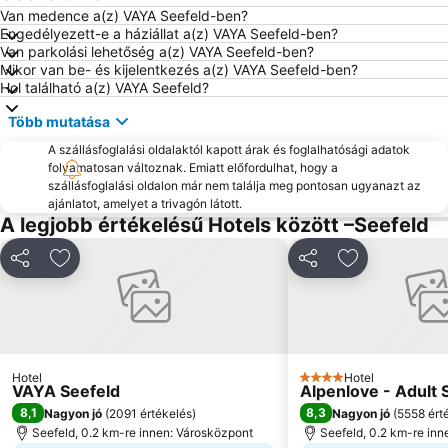
Goldenes Dachl
Bergisel Schanze
Van medence a(z) VAYA Seefeld-ben?
Engedélyezett-e a háziállat a(z) VAYA Seefeld-ben?
Hohenschwangau
Lechfall
Van parkolási lehetőség a(z) VAYA Seefeld-ben?
Mikor van be- és kijelentkezés a(z) VAYA Seefeld-ben?
Hochgurgl
Maria-Theresien-Straße
Hol található a(z) VAYA Seefeld?
Skigebiet Kühtai
Patscherkofelbahnen
Több mutatása
Erlebnisschwimmbad Schwaz
Berghof
A szállásfoglalási oldalaktól kapott árak és foglalhatósági adatok
See
Franziskanerkloster Füssen
folyamatosan változnak. Emiatt előfordulhat, hogy a
szállásfoglalási oldalon már nem találja meg pontosan ugyanazt az
ajánlatot, amelyet a trivagón látott.
A legjobb értékelésű Hotels között –Seefeld
Megosztás
Hozzáadás a kedvencekhez
Megosztás
Hozzáadás a
Hotel
Hotel
4 Kategória
VAYA Seefeld
Alpenlove - Adult 
8,1
8,3
Nagyon jó
(
2091 értékelés
)
Nagyon jó
(
5558 ért
Seefeld, 0.2 km-re innen: Városközpont
Seefeld, 0.2 km-re inn