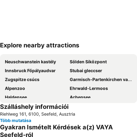
Explore nearby attractions
Nagy méretű térkép
Neuschwanstein kastély
Sölden Síközpont
Innsbruck Főpályaudvar
Stubai gleccser
Zugspitze csúcs
Garmisch-Partenkirchen vasútállomás
Alpenzoo
Ehrwald-Lermoos
Haldensee
Achensee
Szálláshely információi
Hintertux gleccser
Erdei akadálypája
Riehlweg 161, 6100, Seefeld, Ausztria
Eibsee
Aqua-Dome
Több mutatása
Swarovski Kristallwelten
Plansee
Gyakran Ismételt Kérdések a(z) VAYA
Hochzeiger Pitztal
Alpsee
Seefeld-ról