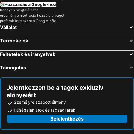
Hozzáadás a Google-hoz
Könnyen megtalálhatja
eredményeinket: adja hozzá a trivagót
preferált forrásként a Google-höz.
Vállalat
Termékeink
Feltételek és irányelvek
Támogatás
Jelentkezzen be a tagok exkluzív
előnyeiért
Személyre szabott élmény
Hűségajánlatok és tagsági árak
Bejelentkezés