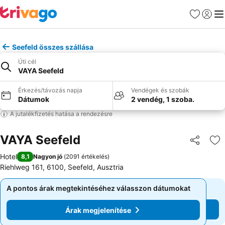
Kedvencek
Bejelen
Me
Seefeld összes szállása
Úti cél
VAYA Seefeld
Érkezés/távozás napja
Vendégek és szobák
Dátumok
2 vendég, 1 szoba.
A jutalékfizetés hatása a rendezésre
VAYA Seefeld
Megosztá
Ho
Hotel
8,1
Nagyon jó
(
2091 értékelés
)
Riehlweg 161, 6100, Seefeld, Ausztria
A pontos árak megtekintéséhez válasszon dátumokat
A pontos árak megtekintéséhez válasszon dátumokat
Árak megjelenítése
Árak megjelenítése