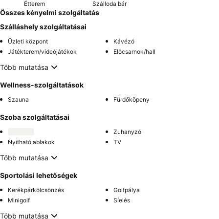
Étterem
Szálloda bár
Összes kényelmi szolgáltatás
Szálláshely szolgáltatásai
Üzleti központ
Kávézó
Játékterem/videójátékok
Előcsarnok/hall
Több mutatása
Wellness-szolgáltatások
Szauna
Fürdőköpeny
Szoba szolgáltatásai
Zuhanyzó
Nyitható ablakok
TV
Több mutatása
Sportolási lehetőségek
Kerékpárkölcsönzés
Golfpálya
Minigolf
Síelés
Több mutatása