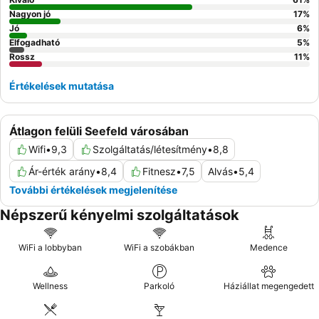
Nagyon jó
17
%
Jó
6
%
Elfogadható
5
%
Rossz
11
%
Értékelések mutatása
Átlagon felüli Seefeld városában
Wifi
•
9,3
Szolgáltatás/létesítmény
•
8,8
Ár-érték arány
•
8,4
Fitnesz
•
7,5
Alvás
•
5,4
További értékelések megjelenítése
Népszerű kényelmi szolgáltatások
WiFi a lobbyban
WiFi a szobákban
Medence
Wellness
Parkoló
Háziállat megengedett