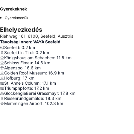
Gyerekeknek
Gyerekmenük
Elhelyezkedés
Riehlweg 161, 6100, Seefeld, Ausztria
Távolság innen: VAYA Seefeld
Seefeld
:
0.2
km
Seefeld in Tirol
:
0.2
km
Königshaus am Schachen
:
11.5
km
Schloss Elmau
:
14.6
km
Alpenzoo
:
16.6
km
Golden Roof Museum
:
16.9
km
Hofburg
:
17
km
St. Anne's Column
:
17.1
km
Triumphpforte
:
17.2
km
Glockengießerei Grassmayr
:
17.8
km
Riesenrundgemälde
:
18.3
km
Memmingen Airport
:
102.3
km