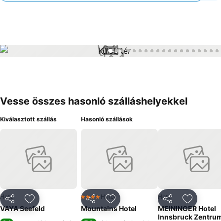
1 / 43
Vesse összes hasonló szálláshelyekkel
Kiválasztott szállás
Hasonló szállások
Hotel
Hotel
Hotel
4 Kategória
Megosztás
Hozzáadás a kedvencekhez
Megosztás
Hozzáadás a kedvencekhez
Megosztás
Hozzáad
VAYA Seefeld
Mountains Hotel
MEININGER Hotel
Innsbruck Zentru