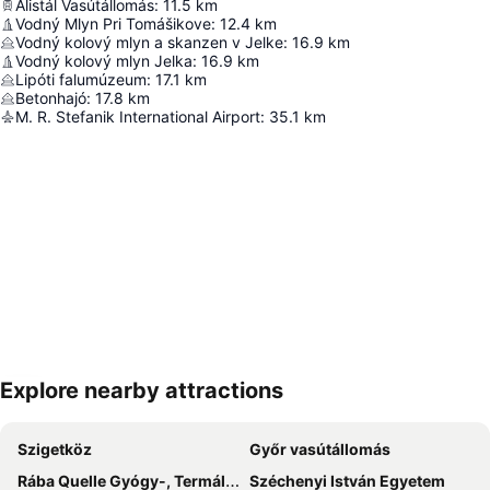
Alistál Vasútállomás
:
11.5
km
Vodný Mlyn Pri Tomášikove
:
12.4
km
Vodný kolový mlyn a skanzen v Jelke
:
16.9
km
Vodný kolový mlyn Jelka
:
16.9
km
Lipóti falumúzeum
:
17.1
km
Betonhajó
:
17.8
km
M. R. Stefanik International Airport
:
35.1
km
Explore nearby attractions
Nagy méretű térkép
Szigetköz
Győr vasútállomás
Rába Quelle Gyógy-, Termál- és Élményfürdő
Széchenyi István Egyetem