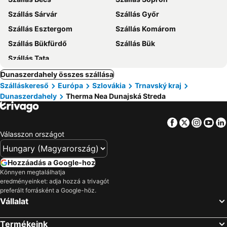
Szállás Sárvár
Szállás Győr
Szállás Esztergom
Szállás Komárom
Szállás Bükfürdő
Szállás Bük
Szállás Tata
Dunaszerdahely összes szállása
Szálláskereső
Európa
Szlovákia
Trnavský kraj
Dunaszerdahely
Therma Nea Dunajská Streda
Facebook
Twitter
Insta
Yo
Válasszon országot
Hozzáadás a Google-hoz
Könnyen megtalálhatja
eredményeinket: adja hozzá a trivagót
preferált forrásként a Google-höz.
Vállalat
Termékeink