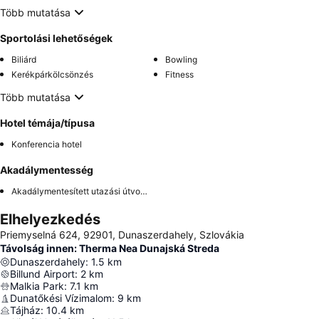
Több mutatása
Sportolási lehetőségek
Biliárd
Bowling
Kerékpárkölcsönzés
Fitness
Több mutatása
Hotel témája/típusa
Konferencia hotel
Akadálymentesség
Akadálymentesített utazási útvonal
Elhelyezkedés
Priemyselná 624, 92901, Dunaszerdahely, Szlovákia
Távolság innen: Therma Nea Dunajská Streda
Dunaszerdahely
:
1.5
km
Billund Airport
:
2
km
Malkia Park
:
7.1
km
Dunatőkési Vízimalom
:
9
km
Tájház
:
10.4
km