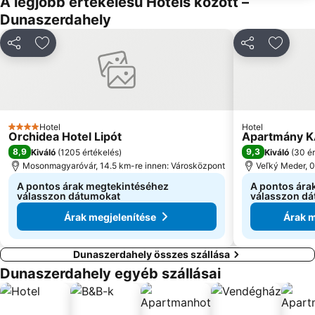
A legjobb értékelésű Hotels között –
Dunaszerdahely
Megosztás
Hozzáadás a kedvencekhez
Megosztás
Hozzáa
Hotel
Hotel
4 Kategória
Orchidea Hotel Lipót
Apartmány 
8,9
9,3
Kiváló
(
1205 értékelés
)
Kiváló
(
30 ér
Mosonmagyaróvár, 14.5 km-re innen: Városközpont
Veľký Meder, 0
A pontos árak megtekintéséhez
A pontos ára
válasszon dátumokat
válasszon d
Árak megjelenítése
Árak m
Dunaszerdahely összes szállása
Dunaszerdahely egyéb szállásai