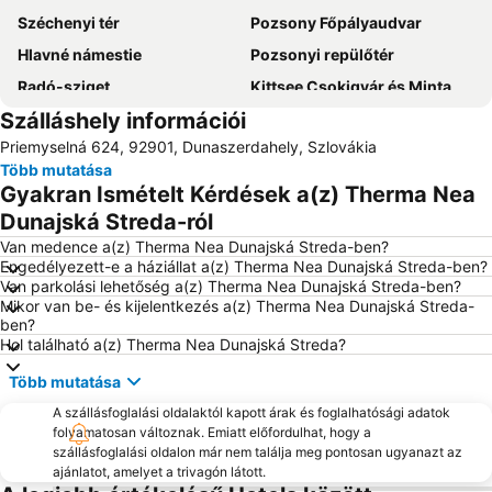
Széchenyi tér
Pozsony Főpályaudvar
Hlavné námestie
Pozsonyi repülőtér
Radó-sziget
Kittsee Csokigyár és Mintabolt
Szálláshely információi
Audi Hungaria Látogatói Központ
Ružinov
Priemyselná 624, 92901, Dunaszerdahely, Szlovákia
Lamač
Baross út
Több mutatása
Bratislava City Full Day Walking Tour
Incheba Expo arena
Gyakran Ismételt Kérdések a(z) Therma Nea
Bratislava Castle
Millenary Benedictine Abbey of Pannonhalma and its Natural Environment
Dunajská Streda-ról
Gabčíkovo - vodné dielo
Ondrej Nepela Arena
Van medence a(z) Therma Nea Dunajská Streda-ben?
Engedélyezett-e a háziállat a(z) Therma Nea Dunajská Streda-ben?
Čunovo
Liszt Ferenc utca
Van parkolási lehetőség a(z) Therma Nea Dunajská Streda-ben?
Mikor van be- és kijelentkezés a(z) Therma Nea Dunajská Streda-
Rusovce
Petržalka
ben?
Kostolné
Hol található a(z) Therma Nea Dunajská Streda?
Több mutatása
A szállásfoglalási oldalaktól kapott árak és foglalhatósági adatok
folyamatosan változnak. Emiatt előfordulhat, hogy a
szállásfoglalási oldalon már nem találja meg pontosan ugyanazt az
ajánlatot, amelyet a trivagón látott.