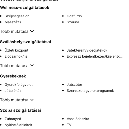
Wellness-szolgáltatások
Szépségszalon
Gőzfürdő
Masszázs
Szauna
Több mutatása
Szálláshely szolgáltatásai
Üzleti központ
Játékterem/videójátékok
Előcsarnok/hall
Expressz bejelentkezés/kijelentkezés
Több mutatása
Gyerekeknek
Gyerekfelügyelet
Játszótér
Játszóház
Szervezett gyerekprogramok
Több mutatása
Szoba szolgáltatásai
Zuhanyzó
Vasalódeszka
Nyitható ablakok
TV