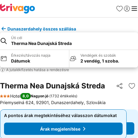
Kedvencek
Bejelen
Me
Dunaszerdahely összes szállása
Úti cél
Therma Nea Dunajská Streda
Érkezés/távozás napja
Vendégek és szobák
Dátumok
2 vendég, 1 szoba.
A jutalékfizetés hatása a rendezésre
Therma Nea Dunajská Streda
Megosztá
Ho
Hotel
8,0
Nagyon jó
(
1732 értékelés
)
3 Kategória
Priemyselná 624, 92901, Dunaszerdahely, Szlovákia
A pontos árak megtekintéséhez válasszon dátumokat
A pontos árak megtekintéséhez válasszon dátumokat
Árak megjelenítése
Árak megjelenítése