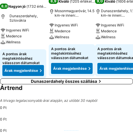
8,9
9,0
Kiváló
(
1205 értékelés
)
Kiváló
(
1606 érté
8,0
Nagyon jó
(
1732 értékelés
)
Mosonmagyaróvár, 14.5
Dunaszerdahely, 1.
km-re innen:
km-re innen:
Dunaszerdahely,
Városközpont
Városközpont
Szlovákia
Ingyenes WiFi
Ingyenes WiFi
Ingyenes WiFi
Medence
Medence
Medence
Wellness
Wellness
Wellness
A pontos árak
A pontos árak
megtekintéséhez
megtekintéséhez
A pontos árak
válasszon dátumokat
válasszon dátumoka
megtekintéséhez
válasszon dátumokat
Árak megjelenítése
Árak megjelenítése
Árak megjelenítése
Dunaszerdahely összes szállása
Ártrend
A trivago legalacsonyabb árai alapján, az utóbbi 30 napból
0 Ft
0 Ft
0 Ft