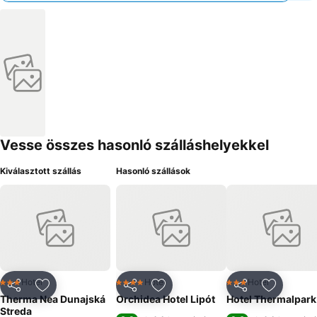
Vesse összes hasonló szálláshelyekkel
Kiválasztott szállás
Hasonló szállások
Hotel
Hotel
Hotel
3 Kategória
4 Kategória
3 Kategória
Megosztás
Hozzáadás a kedvencekhez
Megosztás
Hozzáadás a kedvencekhez
Megosztás
Hozzáad
Therma Nea Dunajská
Orchidea Hotel Lipót
Hotel Thermalpark
Streda