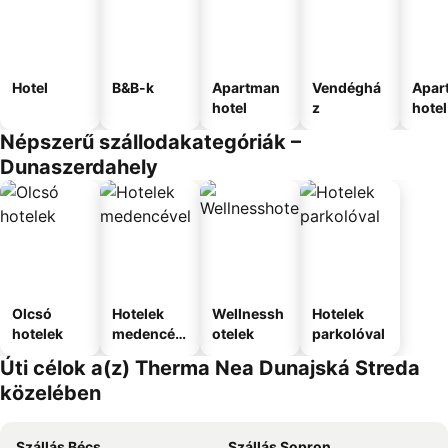
Hotel
B&B-k
Apartman
Vendéghá
Apar
hotel
z
hotel
Népszerű szállodakategóriák –
Dunaszerdahely
Olcsó
Hotelek
Wellnessh
Hotelek
hotelek
medencév
otelek
parkolóval
el
Úti célok a(z) Therma Nea Dunajská Streda
közelében
Szállás Bécs
Szállás Sopron