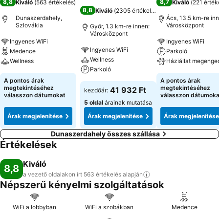
8,8
8,7
Kiváló
(
563 értékelés
)
Kiváló
(
221 érték
8,8
Kiváló
(
2305 értékelés
)
Dunaszerdahely,
Ács, 13.5 km-re inn
Szlovákia
Városközpont
Győr, 1.3 km-re innen:
Városközpont
Ingyenes WiFi
Ingyenes WiFi
Ingyenes WiFi
Medence
Parkoló
Wellness
Wellness
Háziállat megenge
Parkoló
A pontos árak
A pontos árak
megtekintéséhez
megtekintéséhez
41 932 Ft
kezdőár:
válasszon dátumokat
válasszon dátumoka
5 oldal
árainak mutatása
Árak megjelenítése
Árak megjelenítése
Árak megjelenítése
Dunaszerdahely összes szállása
Értékelések
Kiváló
8,8
a vezető oldalakon írt 563 értékelés
alapján
Népszerű kényelmi szolgáltatások
WiFi a lobbyban
WiFi a szobákban
Medence