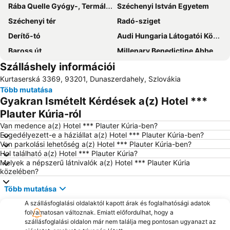
Rába Quelle Gyógy-, Termál- és Élményfürdő
Széchenyi István Egyetem
Széchenyi tér
Radó-sziget
Derítő-tó
Audi Hungaria Látogatói Központ
Baross út
Millenary Benedictine Abbey of Pannonhalma and its Natural Environment
Szálláshely információi
Balatonlelle-Kishegy
Gabčíkovo - vodné dielo
Kurtaserská 3369, 93201, Dunaszerdahely, Szlovákia
Liszt Ferenc utca
Čunovo
Több mutatása
Gyakran Ismételt Kérdések a(z) Hotel ***
Plauter Kúria-ról
Van medence a(z) Hotel *** Plauter Kúria-ben?
Engedélyezett-e a háziállat a(z) Hotel *** Plauter Kúria-ben?
Van parkolási lehetőség a(z) Hotel *** Plauter Kúria-ben?
Hol található a(z) Hotel *** Plauter Kúria?
Melyek a népszerű látnivalók a(z) Hotel *** Plauter Kúria
közelében?
Több mutatása
A szállásfoglalási oldalaktól kapott árak és foglalhatósági adatok
folyamatosan változnak. Emiatt előfordulhat, hogy a
szállásfoglalási oldalon már nem találja meg pontosan ugyanazt az