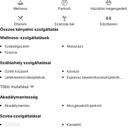
Wellness
Parkoló
Háziállat megengedett
Étterem
Szálloda bár
Edzőterem
Összes kényelmi szolgáltatás
Wellness-szolgáltatások
Szépségszalon
Masszázs
Szauna
Szálláshely szolgáltatásai
Üzleti központ
Kávézó
Játékterem/videójátékok
Expressz bejelentkezés/kijelentkezés
Több mutatása
Akadálymentesség
Akadálymentes
Mozgássérült parkoló
Szoba szolgáltatásai
Kandalló