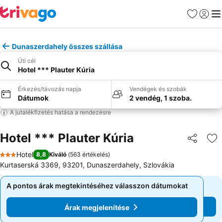
Kedvencek
Bejelen
Me
Dunaszerdahely összes szállása
Úti cél
Hotel *** Plauter Kúria
Érkezés/távozás napja
Vendégek és szobák
Dátumok
2 vendég, 1 szoba.
A jutalékfizetés hatása a rendezésre
Hotel *** Plauter Kúria
Megosztá
Ho
Hotel
8,8
Kiváló
(
563 értékelés
)
3 Kategória
Kurtaserská 3369, 93201, Dunaszerdahely, Szlovákia
A pontos árak megtekintéséhez válasszon dátumokat
A pontos árak megtekintéséhez válasszon dátumokat
Árak megjelenítése
Árak megjelenítése