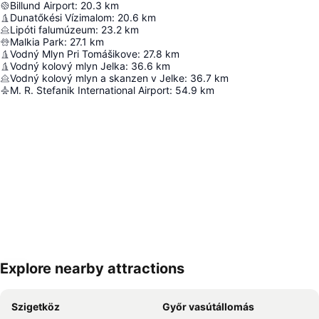
Billund Airport
:
20.3
km
Dunatőkési Vízimalom
:
20.6
km
Lipóti falumúzeum
:
23.2
km
Malkia Park
:
27.1
km
Vodný Mlyn Pri Tomášikove
:
27.8
km
Vodný kolový mlyn Jelka
:
36.6
km
Vodný kolový mlyn a skanzen v Jelke
:
36.7
km
M. R. Stefanik International Airport
:
54.9
km
Explore nearby attractions
Nagy méretű térkép
Szigetköz
Győr vasútállomás