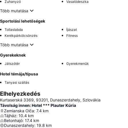
Zuhanyzó
Vasalódeszka
Több mutatása
Sportolási lehetőségek
Tollaslabda
Íjászat
Kerékpárkölcsönzés
Fitness
Több mutatása
Gyerekeknek
Játszótér
Gyerekmenük
Hotel témája/típusa
Tanyasi szállás
Elhelyezkedés
Kurtaserská 3369, 93201, Dunaszerdahely, Szlovákia
Távolság innen: Hotel *** Plauter Kúria
Zemianska Olča
:
7.4
km
Tájház
:
10.4
km
Betonhajó
:
17.4
km
Dunaszerdahely
:
19.8
km