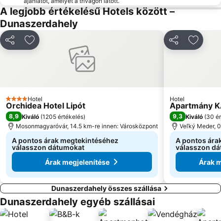
ajánlatot, amelyet a trivagón látott.
A legjobb értékelésű Hotels között –
Dunaszerdahely
Megosztás
Hozzáadás a kedvencekhez
Megosztás
Hozzáa
Hotel
Hotel
4 Kategória
Orchidea Hotel Lipót
Apartmány 
8,9
9,3
Kiváló
(
1205 értékelés
)
Kiváló
(
30 ér
Mosonmagyaróvár, 14.5 km-re innen: Városközpont
Veľký Meder, 0
A pontos árak megtekintéséhez
A pontos ára
válasszon dátumokat
válasszon d
Árak megjelenítése
Árak m
Dunaszerdahely összes szállása
Dunaszerdahely egyéb szállásai