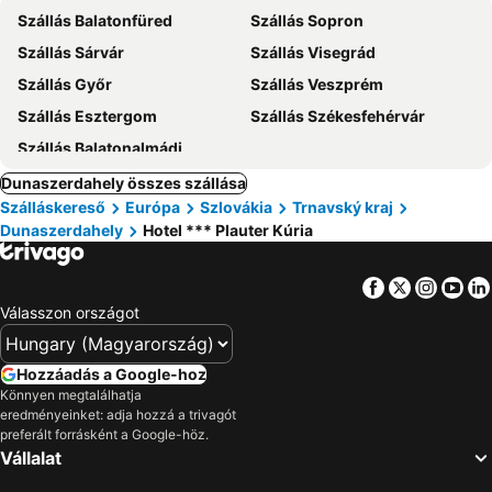
Szállás Balatonfüred
Szállás Sopron
Szállás Sárvár
Szállás Visegrád
Szállás Győr
Szállás Veszprém
Szállás Esztergom
Szállás Székesfehérvár
Szállás Balatonalmádi
Dunaszerdahely összes szállása
Szálláskereső
Európa
Szlovákia
Trnavský kraj
Dunaszerdahely
Hotel *** Plauter Kúria
Facebook
Twitter
Insta
Yo
Válasszon országot
Hozzáadás a Google-hoz
Könnyen megtalálhatja
eredményeinket: adja hozzá a trivagót
preferált forrásként a Google-höz.
Vállalat