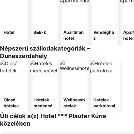
Hotel
B&B-k
Apartman
Vendéghá
Apar
hotel
z
hotel
Népszerű szállodakategóriák –
Dunaszerdahely
Olcsó
Hotelek
Wellnessh
Hotelek
hotelek
medencév
otelek
parkolóval
el
Úti célok a(z) Hotel *** Plauter Kúria
közelében