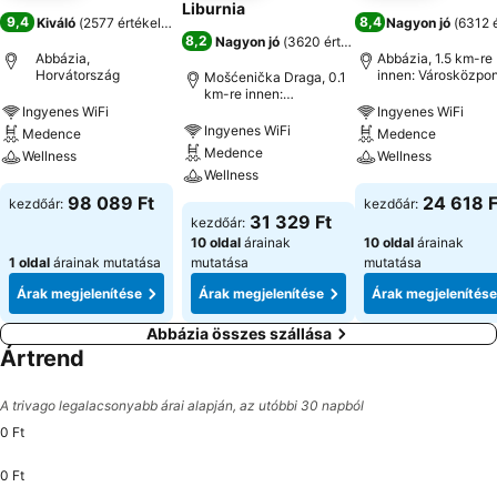
Liburnia
9,4
8,4
Kiváló
(
2577 értékelés
)
Nagyon jó
(
6312 
8,2
Nagyon jó
(
3620 értékelés
)
Abbázia,
Abbázia, 1.5 km-re
Horvátország
innen: Városközpon
Mošćenička Draga, 0.1
km-re innen:
Városközpont
Ingyenes WiFi
Ingyenes WiFi
Ingyenes WiFi
Medence
Medence
Medence
Wellness
Wellness
Wellness
98 089 Ft
24 618 F
kezdőár:
kezdőár:
31 329 Ft
kezdőár:
10 oldal
árainak
10 oldal
árainak
1 oldal
árainak mutatása
mutatása
mutatása
Árak megjelenítése
Árak megjelenítése
Árak megjelenítése
Abbázia összes szállása
Ártrend
A trivago legalacsonyabb árai alapján, az utóbbi 30 napból
0 Ft
0 Ft