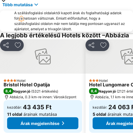
Több mutatása
Ploče
Jadran
A szállásfoglalási oldalaktól kapott árak és foglalhatósági adatok
Maslinica
Camp Jezevac
folyamatosan változnak. Emiatt előfordulhat, hogy a
Croatian walk of fame
Crkva Sv Filipa i Jakova
szállásfoglalási oldalon már nem találja meg pontosan ugyanazt az
ajánlatot, amelyet a trivagón látott.
San Marino
Djevojka s galebom
A legjobb értékelésű Hotels között –Abbázia
Ploce
Pomorski i povijesni muzej Hrvatskog primorja
Megosztás
Hozzáadás a kedvencekhez
Megosztás
Hozzáadás a
Krčki most
Punta Debij
Val Rosandra
Franza Josefa I o Lungomare
Bazeni Kantrida
Kolodvor Rijeka
Hotel
Hotel
4 Kategória
3 Kategória
Bristol Hotel Opatija
Hotel Lungomare O
8,4
8,4
Nagyon jó
(
5321 értékelés
)
Nagyon jó
(
2121 ért
Abbázia, 0.3 km-re innen: Városközpont
Abbázia, 1.1 km-re inn
43 435 Ft
24 063 
kezdőár:
kezdőár:
11 oldal
árainak mutatása
5 oldal
árainak muta
Árak megjelenítése
Árak megjele