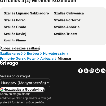
Úti célok a(z) Miramar közelében
Szállás Lignano Sabbiadoro
Szállás Crikvenica
Szállás Poreč
Szállás Portorož
Szállás Grado
Szállás Abbázia
Szállás Rovinj
Szállás Trieszt
Szállás Fiume
Abbázia összes szállása
Szálláskereső
Európa
Horvátország
Primorje-Gorski Kotar
Abbázia
Miramar
Facebook
Twitter
Insta
Yo
Válasszon országot
Hozzáadás a Google-hoz
Könnyen megtalálhatja
eredményeinket: adja hozzá a trivagót
preferált forrásként a Google-höz.