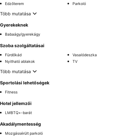
Edzőterem
Parkoló
Több mutatása
Gyerekeknek
Babaágy/gyerekágy
Szoba szolgáltatásai
Fürdőkád
Vasalódeszka
Nyitható ablakok
TV
Több mutatása
Sportolási lehetőségek
Fitness
Hotel jellemzői
LMBTQ+-barát
Akadálymentesség
Mozgássérült parkoló