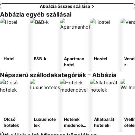
Abbázia összes szállása
Abbázia egyéb szállásai
Hotel
B&B-k
Apartman
Hostel
Vend
hotel
z
Népszerű szállodakategóriák – Abbázia
Olcsó
Luxushote
Hotelek
Állatbarát
Well
hotelek
lek
medencév
hotelek
otele
el