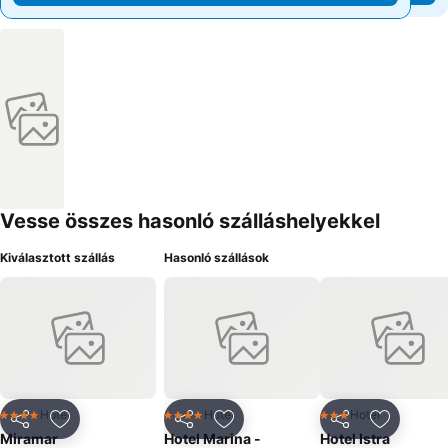
Vesse összes hasonló szálláshelyekkel
Kiválasztott szállás
Hasonló szállások
Hotel
Hotel
Hotel
4 Kategória
4 Kategória
3 Kategória
Megosztás
Hozzáadás a kedvencekhez
Megosztás
Hozzáadás a kedvencekhez
Megosztás
Hozzáad
Miramar
Hotel Marina -
Hotel Istra