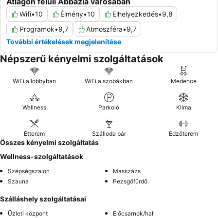
Átlagon felüli Abbázia városában
Wifi
•
10
Élmény
•
10
Elhelyezkedés
•
9,8
Programok
•
9,7
Atmoszféra
•
9,7
További értékelések megjelenítése
Népszerű kényelmi szolgáltatások
WiFi a lobbyban
WiFi a szobákban
Medence
Wellness
Parkoló
Klíma
Étterem
Szálloda bár
Edzőterem
Összes kényelmi szolgáltatás
Wellness-szolgáltatások
Szépségszalon
Masszázs
Szauna
Pezsgőfürdő
Szálláshely szolgáltatásai
Üzleti központ
Előcsarnok/hall