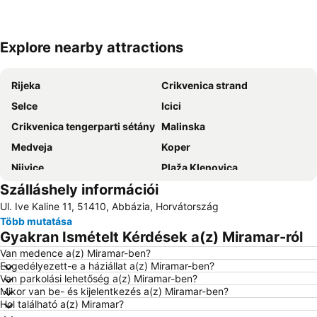
Explore nearby attractions
Nagy méretű térkép
Rijeka
Crikvenica strand
Selce
Icici
Crikvenica tengerparti sétány
Malinska
Medveja
Koper
Njivice
Plaža Klenovica
Szálláshely információi
Teniski klub Kvarner
Škocjan Caves Park
Ul. Ive Kaline 11, 51410, Abbázia, Horvátország
Lanterna
Luka Volosko
Több mutatása
Óváros Lovran
Autobusna postaja Rijeka
Gyakran Ismételt Kérdések a(z) Miramar-ról
Korzo
Camping Krk
Van medence a(z) Miramar-ben?
Engedélyezett-e a háziállat a(z) Miramar-ben?
Postojna Cave
Rijeka Repülőtér
Van parkolási lehetőség a(z) Miramar-ben?
Drazica
Marina Punat
Mikor van be- és kijelentkezés a(z) Miramar-ben?
Hol található a(z) Miramar?
Postojna Cave
Luka Krk