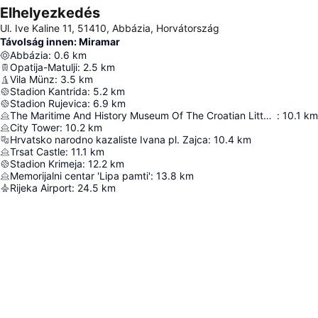
Elhelyezkedés
Ul. Ive Kaline 11, 51410, Abbázia, Horvátország
Távolság innen: Miramar
Abbázia
:
0.6
km
Opatija-Matulji
:
2.5
km
Vila Münz
:
3.5
km
Stadion Kantrida
:
5.2
km
Stadion Rujevica
:
6.9
km
The Maritime And History Museum Of The Croatian Littoral
:
10.1
km
City Tower
:
10.2
km
Hrvatsko narodno kazaliste Ivana pl. Zajca
:
10.4
km
Trsat Castle
:
11.1
km
Stadion Krimeja
:
12.2
km
Memorijalni centar 'Lipa pamti'
:
13.8
km
Rijeka Airport
:
24.5
km