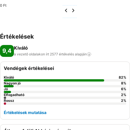
0 Ft
Értékelések
Kiváló
9,4
a vezető oldalakon írt 2577 értékelés
alapján
Vendégek értékelései
Kiváló
82
%
Nagyon jó
8
%
Jó
6
%
Elfogadható
2
%
Rossz
2
%
Értékelések mutatása