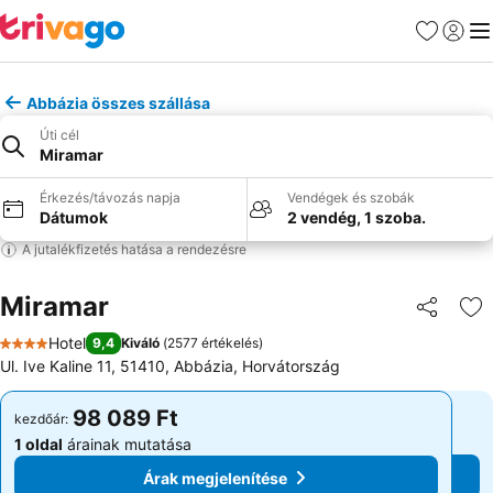
Kedvencek
Bejelen
Me
Abbázia összes szállása
Úti cél
Miramar
Érkezés/távozás napja
Vendégek és szobák
Dátumok
2 vendég, 1 szoba.
A jutalékfizetés hatása a rendezésre
Miramar
Megosztá
Ho
Hotel
9,4
Kiváló
(
2577 értékelés
)
4 Kategória
Ul. Ive Kaline 11, 51410, Abbázia, Horvátország
98 089 Ft
98 089 Ft
kezdőár:
kezdőár:
1 oldal
árainak mutatása
1 oldal
árainak mutatása
Árak megjelenítése
Árak megjelenítése