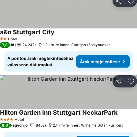
Megosztá
Ho
a&o Stuttgart City
Árak megjelenítése
Hotel
2 Kategória
7,8
Jó
24 247
1.3 km-re innen: Stuttgart főpályaudvar
A pontos árak megtekintéséhez
Árak megjelenítése
válasszon dátumokat
Megosztá
Ho
Hilton Garden Inn Stuttgart NeckarPark
Árak meg
Hotel
4 Kategória
8,0
Nagyon jó
8462
2.1 km-re innen: Wilhelma Botanikus Kert