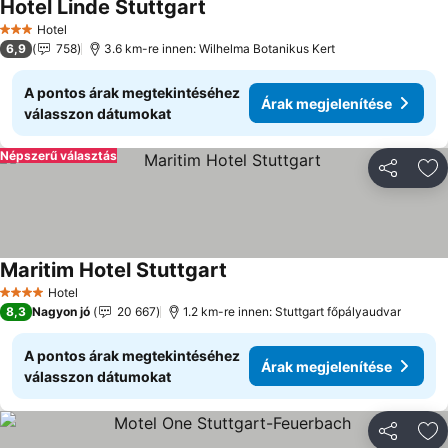
Hotel Linde Stuttgart
Árak megjelenítése
Hotel
3 Kategória
6,9
758
3.6 km-re innen: Wilhelma Botanikus Kert
A pontos árak megtekintéséhez
Árak megjelenítése
válasszon dátumokat
Népszerű választás
Megosztá
Ho
Maritim Hotel Stuttgart
Árak megjelenítése
Hotel
4 Kategória
8,3
Nagyon jó
20 667
1.2 km-re innen: Stuttgart főpályaudvar
A pontos árak megtekintéséhez
Árak megjelenítése
válasszon dátumokat
Megosztá
Ho