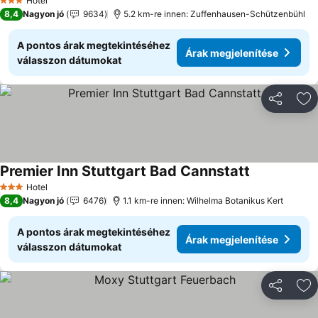
Hotel
3 Kategória
8,4
Nagyon jó
9634
5.2 km-re innen: Zuffenhausen-Schützenbühl
A pontos árak megtekintéséhez
Árak megjelenítése
válasszon dátumokat
Megosztá
Ho
Premier Inn Stuttgart Bad Cannstatt
Árak megjele
Hotel
3 Kategória
8,4
Nagyon jó
6476
1.1 km-re innen: Wilhelma Botanikus Kert
A pontos árak megtekintéséhez
Árak megjelenítése
válasszon dátumokat
Megosztá
Ho