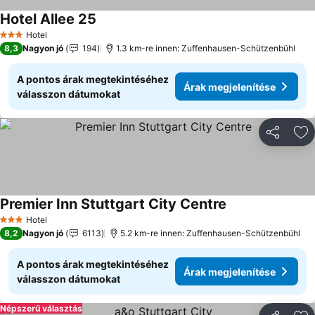
Hotel Allee 25
Árak megjelenítése
Hotel
3 Kategória
8,3
Nagyon jó
194
1.3 km-re innen: Zuffenhausen-Schützenbühl
A pontos árak megtekintéséhez
Árak megjelenítése
válasszon dátumokat
Megosztá
Ho
Premier Inn Stuttgart City Centre
Árak megjelenít
Hotel
3 Kategória
8,2
Nagyon jó
6113
5.2 km-re innen: Zuffenhausen-Schützenbühl
A pontos árak megtekintéséhez
Árak megjelenítése
válasszon dátumokat
Népszerű választás