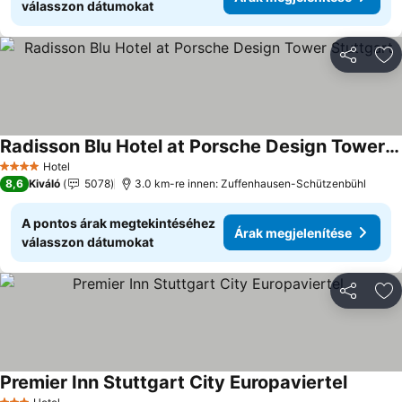
válasszon dátumokat
Megosztá
Ho
Radisson Blu Hotel at Porsche Design Tower Stuttgart
Árak megjelenítése
Hotel
4 Kategória
8,6
Kiváló
5078
3.0 km-re innen: Zuffenhausen-Schützenbühl
A pontos árak megtekintéséhez
Árak megjelenítése
válasszon dátumokat
Megosztá
Ho
Premier Inn Stuttgart City Europaviertel
Árak me