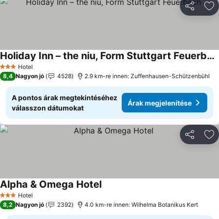
Megosztá
Ho
Holiday Inn – the niu, Form Stuttgart Feuerbach
Árak megjelenítése
Hotel
3 Kategória
8,4
Nagyon jó
4528
2.9 km-re innen: Zuffenhausen-Schützenbühl
A pontos árak megtekintéséhez
Árak megjelenítése
válasszon dátumokat
Megosztá
Ho
Alpha & Omega Hotel
Árak megjelenítése
Hotel
3 Kategória
8,2
Nagyon jó
2392
4.0 km-re innen: Wilhelma Botanikus Kert