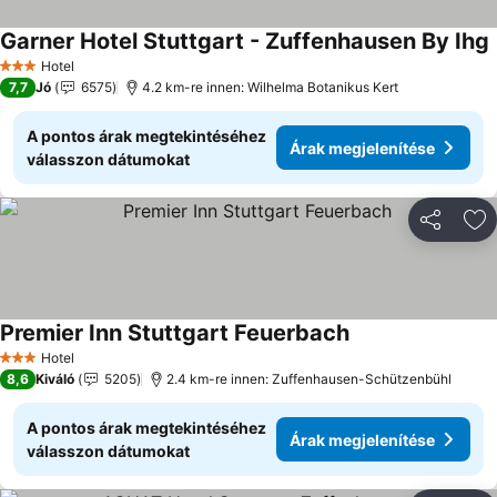
Garner Hotel Stuttgart - Zuffenhausen By Ihg
Á
Hotel
3 Kategória
7,7
Jó
6575
4.2 km-re innen: Wilhelma Botanikus Kert
A pontos árak megtekintéséhez
Árak megjelenítése
válasszon dátumokat
Megosztá
Ho
Premier Inn Stuttgart Feuerbach
Árak megjeleníté
Hotel
3 Kategória
8,6
Kiváló
5205
2.4 km-re innen: Zuffenhausen-Schützenbühl
A pontos árak megtekintéséhez
Árak megjelenítése
válasszon dátumokat