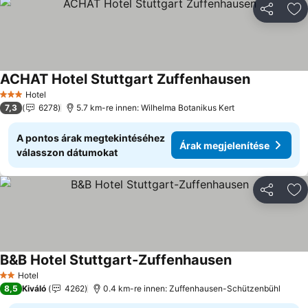
Megosztá
Ho
ACHAT Hotel Stuttgart Zuffenhausen
Árak megje
Hotel
3 Kategória
7,3
6278
5.7 km-re innen: Wilhelma Botanikus Kert
A pontos árak megtekintéséhez
Árak megjelenítése
válasszon dátumokat
Megosztá
Ho
B&B Hotel Stuttgart-Zuffenhausen
Árak megjelení
Hotel
2 Kategória
8,5
Kiváló
4262
0.4 km-re innen: Zuffenhausen-Schützenbühl