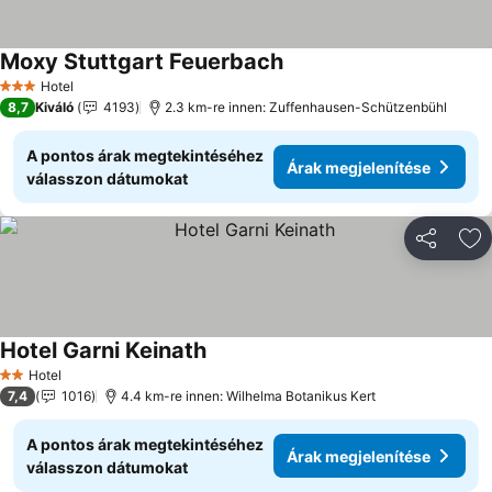
Moxy Stuttgart Feuerbach
Árak megjelenítése
Hotel
3 Kategória
8,7
Kiváló
4193
2.3 km-re innen: Zuffenhausen-Schützenbühl
A pontos árak megtekintéséhez
Árak megjelenítése
válasszon dátumokat
Megosztá
Ho
Hotel Garni Keinath
Árak megjelenítése
Hotel
2 Kategória
7,4
1016
4.4 km-re innen: Wilhelma Botanikus Kert
A pontos árak megtekintéséhez
Árak megjelenítése
válasszon dátumokat