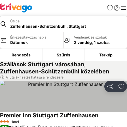
Kedvencek
Bejelen
Me
Úti cél
Zuffenhausen-Schützenbühl, Stuttgart
Érkezés/távozás napja
Vendégek és szobák
Dátumok
2 vendég, 1 szoba.
Rendezés
Szűrés
Térkép
Szállások Stuttgart városában,
Zuffenhausen-Schützenbühl közelében
A jutalékfizetés hatása a rendezésre
Megosztá
Ho
Premier Inn Stuttgart Zuffenhausen
Árak megjele
Hotel
3 Kategória