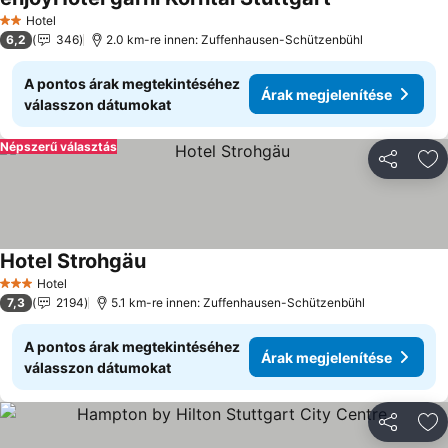
Árak megjelení
Hotel
2 Kategória
6,2
346
2.0 km-re innen: Zuffenhausen-Schützenbühl
A pontos árak megtekintéséhez
Árak megjelenítése
válasszon dátumokat
Népszerű választás
Megosztá
Ho
Hotel Strohgäu
Árak megjelenítése
Hotel
3 Kategória
7,3
2194
5.1 km-re innen: Zuffenhausen-Schützenbühl
A pontos árak megtekintéséhez
Árak megjelenítése
válasszon dátumokat
Megosztá
Ho