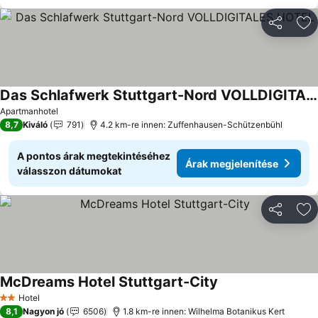
Megosztá
Ho
Das Schlafwerk Stuttgart-Nord VOLLDIGITALES HOTEL
Árak megjelenítése
Apartmanhotel
8,7
Kiváló
791
4.2 km-re innen: Zuffenhausen-Schützenbühl
A pontos árak megtekintéséhez
Árak megjelenítése
válasszon dátumokat
Megosztá
Ho
McDreams Hotel Stuttgart-City
Árak megjelenítés
Hotel
2 Kategória
8,1
Nagyon jó
6506
1.8 km-re innen: Wilhelma Botanikus Kert