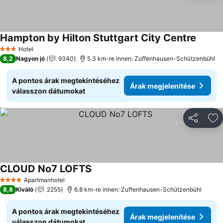
Hampton by Hilton Stuttgart City Centre
Árak m
Hotel
3 Kategória
8,2
Nagyon jó
9340
5.3 km-re innen: Zuffenhausen-Schützenbühl
A pontos árak megtekintéséhez
Árak megjelenítése
válasszon dátumokat
Megosztá
Ho
CLOUD No7 LOFTS
Árak megjelenítése
Apartmanhotel
4 Kategória
8,8
Kiváló
2255
6.8 km-re innen: Zuffenhausen-Schützenbühl
A pontos árak megtekintéséhez
Árak megjelenítése
válasszon dátumokat