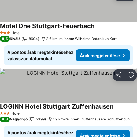
Motel One Stuttgart-Feuerbach
Árak megjelenítés
Hotel
3 Kategória
8,5
Kiváló
8604
2.6 km-re innen: Wilhelma Botanikus Kert
A pontos árak megtekintéséhez
Árak megjelenítése
válasszon dátumokat
Megosztá
Ho
LOGINN Hotel Stuttgart Zuffenhausen
Árak megj
Hotel
3 Kategória
8,3
Nagyon jó
5399
1.9 km-re innen: Zuffenhausen-Schützenbühl
A pontos árak megtekintéséhez
Árak megjelenítése