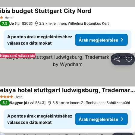
ibis budget Stuttgart City Nord
Árak megjelenítése
Hotel
1 Kategória
7,5
Jó
8203
2.3 km-re innen: Wilhelma Botanikus Kert
A pontos árak megtekintéséhez
Árak megjelenítése
válasszon dátumokat
Népszerű választás
Megosztá
Ho
elaya hotel stuttgart ludwigsburg, Trademark Collection by Wyndham
Árak megjelenítése
Hotel
4 Kategória
8,1
Nagyon jó
5843
3.8 km-re innen: Zuffenhausen-Schützenbühl
A pontos árak megtekintéséhez
Árak megjelenítése
válasszon dátumokat