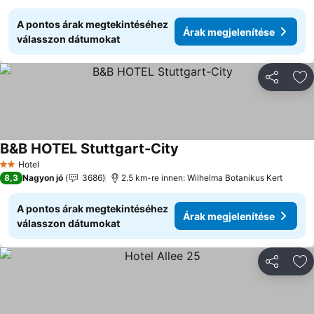
A pontos árak megtekintéséhez
Árak megjelenítése
válasszon dátumokat
Megosztá
Ho
B&B HOTEL Stuttgart-City
Árak megjelenítése
Hotel
2 Kategória
8,3
Nagyon jó
3686
2.5 km-re innen: Wilhelma Botanikus Kert
A pontos árak megtekintéséhez
Árak megjelenítése
válasszon dátumokat
Megosztá
Ho