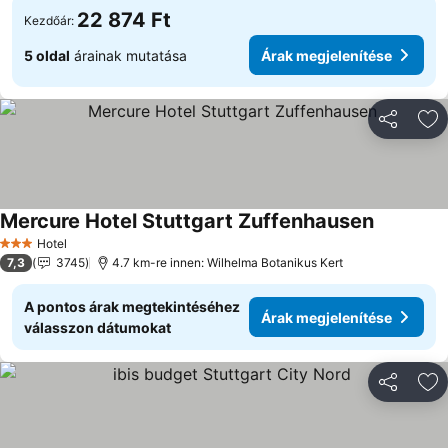
22 874 Ft
Kezdőár:
5 oldal
árainak mutatása
Árak megjelenítése
Megosztá
Ho
Mercure Hotel Stuttgart Zuffenhausen
Árak megj
Hotel
3 Kategória
7,3
3745
4.7 km-re innen: Wilhelma Botanikus Kert
A pontos árak megtekintéséhez
Árak megjelenítése
válasszon dátumokat
Megosztá
Ho