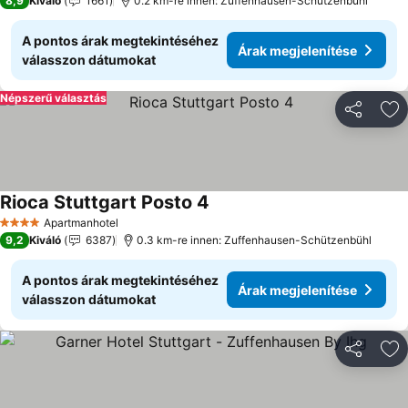
8,9
Kiváló
1661
0.2 km-re innen: Zuffenhausen-Schützenbühl
A pontos árak megtekintéséhez
Árak megjelenítése
válasszon dátumokat
Népszerű választás
Megosztá
Ho
Rioca Stuttgart Posto 4
Árak megjelenítése
Apartmanhotel
4 Kategória
9,2
Kiváló
6387
0.3 km-re innen: Zuffenhausen-Schützenbühl
A pontos árak megtekintéséhez
Árak megjelenítése
válasszon dátumokat
Megosztá
Ho