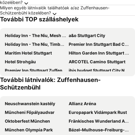
közelében?
Milyen egyéb látnivalók találhatóak a/az Zuffenhausen-
Schützenbühl közelében?
További TOP szálláshelyek
Holiday Inn - The Niu, Mesh Stuttgart Messe By Ihg
a&o Stuttgart City
Holiday Inn - The Niu, Timber Esslingen By Ihg
Premier Inn Stuttgart Bad Cannstatt
Maritim Hotel Stuttgart
Hilton Garden Inn Stuttgart NeckarPark
Hotel Strohgäu
ARCOTEL Camino Stuttgart
Premier Inn Stuttgart Zuffenhausen
ibis budget Stuttgart City Nord
További látnivalók: Zuffenhausen-
Park Inn by Radisson Stuttgart
Residenzhotel Stuttgart Airport, Sure Hotel Collection by Best Western
Schützenbühl
Hotel Astoria am Urachplatz
Premier Inn Stuttgart City Europaviertel
Holiday Inn – the niu, Form Stuttgart Feuerbach
Garner Hotel Stuttgart City Centre by IHG
Neuschwanstein kastély
Allianz Aréna
Jaz in the City Stuttgart
Hotel Astoria
Müncheni Főpályaudvar
Europapark Vidámpark Rust
DORMERO Hotel Stuttgart
Aparthotel Adagio Stuttgart Neckarpark
Oktoberfest München
Fränkisches Wunderland Amusement Park
Hotel Boulevard
Hampton by Hilton Stuttgart City Centre
München Olympia Park
Bázel–Mulhouse–Freiburg-EuroAirport repülőtér
Ruby Hanna Hotel Stuttgart
Le Méridien Stuttgart