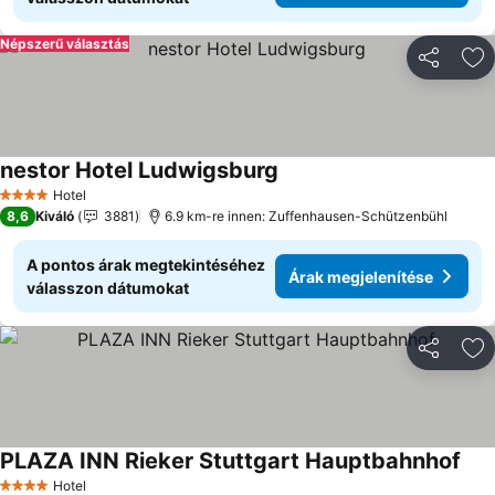
Népszerű választás
Megosztá
Ho
nestor Hotel Ludwigsburg
Árak megjelenítése
Hotel
4 Kategória
8,6
Kiváló
3881
6.9 km-re innen: Zuffenhausen-Schützenbühl
A pontos árak megtekintéséhez
Árak megjelenítése
válasszon dátumokat
Megosztá
Ho
PLAZA INN Rieker Stuttgart Hauptbahnhof
Árak
Hotel
4 Kategória