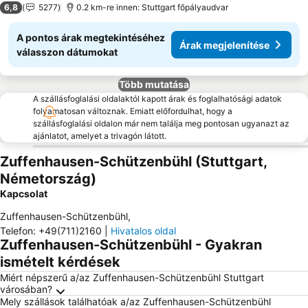
6,8
5277
0.2 km-re innen: Stuttgart főpályaudvar
A pontos árak megtekintéséhez
Árak megjelenítése
válasszon dátumokat
Több mutatása
A szállásfoglalási oldalaktól kapott árak és foglalhatósági adatok
folyamatosan változnak. Emiatt előfordulhat, hogy a
szállásfoglalási oldalon már nem találja meg pontosan ugyanazt az
ajánlatot, amelyet a trivagón látott.
Zuffenhausen-Schützenbühl (Stuttgart,
Németország)
Kapcsolat
Zuffenhausen-Schützenbühl
,
Telefon
:
+49(711)2160
|
Hivatalos oldal
Zuffenhausen-Schützenbühl - Gyakran
ismételt kérdések
Miért népszerű a/az Zuffenhausen-Schützenbühl Stuttgart
városában?
Mely szállások találhatóak a/az Zuffenhausen-Schützenbühl