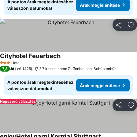
A pontos árak megtekintéséhez
Árak megjelenítése
válasszon dátumokat
Megosztá
Ho
Cityhotel Feuerbach
Árak megjelenítése
Hotel
3 Kategória
7,8
Jó
1425
2.7 km-re innen: Zuffenhausen-Schützenbühl
A pontos árak megtekintéséhez
Árak megjelenítése
válasszon dátumokat
Népszerű választás
Megosztá
Ho
enjoyHotel garni Korntal Stuttgart