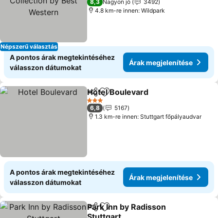
8,3
Nagyon jó
3492
Western
4.8 km-re innen: Wildpark
Népszerű választás
A pontos árak megtekintéséhez
Árak megjelenítése
válasszon dátumokat
Hotel Boulevard
Megosztás
Hozzáadás a kedvencekhez
Árak megj
3 Kategória
6,8
5167
1.3 km-re innen: Stuttgart főpályaudvar
A pontos árak megtekintéséhez
Árak megjelenítése
válasszon dátumokat
Park Inn by Radisson
Megosztás
Hozzáadás a kedvencekhez
Stuttgart