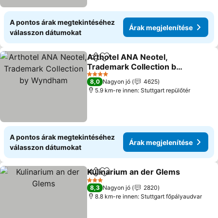
A pontos árak megtekintéséhez
Árak megjelenítése
válasszon dátumokat
Arthotel ANA Neotel,
Megosztás
Hozzáadás a kedvencekhez
Trademark Collection by
Wyndham
Árak megjelenítése
4 Kategória
8,0
Nagyon jó
4625
5.9 km-re innen: Stuttgart repülőtér
A pontos árak megtekintéséhez
Árak megjelenítése
válasszon dátumokat
Kulinarium an der Glems
Megosztás
Hozzáadás a kedvencekhez
Á
3 Kategória
8,3
Nagyon jó
2820
8.8 km-re innen: Stuttgart főpályaudvar