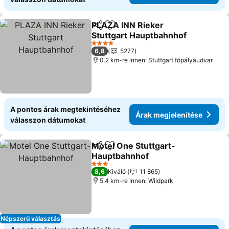
PLAZA INN Rieker
Megosztás
Hozzáadás a kedvencekhez
Stuttgart Hauptbahnhof
Árak megjelenítése
4 Kategória
6,8
5277
0.2 km-re innen: Stuttgart főpályaudvar
A pontos árak megtekintéséhez
Árak megjelenítése
válasszon dátumokat
Motel One Stuttgart-
Megosztás
Hozzáadás a kedvencekhez
Hauptbahnhof
Árak megjelenítése
3 Kategória
8,6
Kiváló
11 865
5.4 km-re innen: Wildpark
Népszerű választás