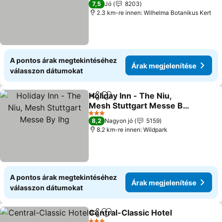
7,5
Jó
8203
2.3 km-re innen: Wilhelma Botanikus Kert
A pontos árak megtekintéséhez
Árak megjelenítése
válasszon dátumokat
Holiday Inn - The Niu,
Megosztás
Hozzáadás a kedvencekhez
Mesh Stuttgart Messe By
Ihg
Árak megjelenítése
3 Kategória
8,2
Nagyon jó
5159
8.2 km-re innen: Wildpark
A pontos árak megtekintéséhez
Árak megjelenítése
válasszon dátumokat
Central-Classic Hotel
Megosztás
Hozzáadás a kedvencekhez
Árak