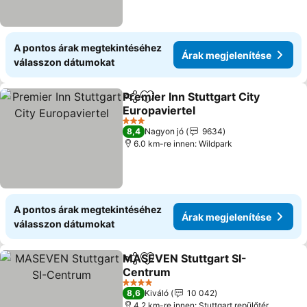
A pontos árak megtekintéséhez
Árak megjelenítése
válasszon dátumokat
Premier Inn Stuttgart City
Megosztás
Hozzáadás a kedvencekhez
Europaviertel
Árak megjelenítése
3 Kategória
8,4
Nagyon jó
9634
6.0 km-re innen: Wildpark
A pontos árak megtekintéséhez
Árak megjelenítése
válasszon dátumokat
MASEVEN Stuttgart SI-
Megosztás
Hozzáadás a kedvencekhez
Centrum
Árak megjelenítése
4 Kategória
8,6
Kiváló
10 042
4.2 km-re innen: Stuttgart repülőtér