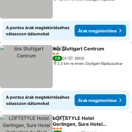
A pontos árak megtekintéséhez
Árak megjelenítése
válasszon dátumokat
ibis Stuttgart Centrum
Megosztás
Hozzáadás a kedvencekhez
Ára
2 Kategória
7,9
Jó
3653
2.3 km-re innen: Stuttgart főpályaudvar
A pontos árak megtekintéséhez
Árak megjelenítése
válasszon dátumokat
LOFTSTYLE Hotel
Megosztás
Hozzáadás a kedvencekhez
Gerlingen, Sure Hotel
Collection by Best
Árak megjelenítése
3 Kategória