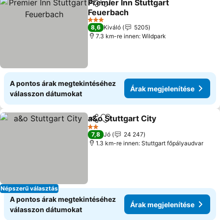
Premier Inn Stuttgart
Megosztás
Hozzáadás a kedvencekhez
Feuerbach
Árak megjelenítése
3 Kategória
8,6
Kiváló
5205
7.3 km-re innen: Wildpark
A pontos árak megtekintéséhez
Árak megjelenítése
válasszon dátumokat
a&o Stuttgart City
Megosztás
Hozzáadás a kedvencekhez
Árak meg
2 Kategória
7,8
Jó
24 247
1.3 km-re innen: Stuttgart főpályaudvar
Népszerű választás
A pontos árak megtekintéséhez
Árak megjelenítése
válasszon dátumokat