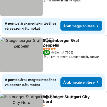
4.8 km-re innen: Wildpark
A pontos árak megtekintéséhez
Árak megjelenítése
válasszon dátumokat
Steigenberger Graf
Megosztás
Hozzáadás a kedvencekhez
Zeppelin
Árak megjelenítése
5 Kategória
8,5
Kiváló
7505
0.1 km-re innen: Stuttgart főpályaudvar
A pontos árak megtekintéséhez
Árak megjelenítése
válasszon dátumokat
ibis budget Stuttgart City
Megosztás
Hozzáadás a kedvencekhez
Nord
Árak megjelenítése
1 Kategória