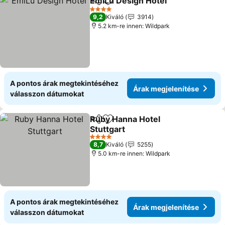
EmiLu Design Hotel
Megosztás
Hozzáadás a kedvencekhez
Árak m
4 Kategória
9,2
Kiváló
3914
5.2 km-re innen: Wildpark
A pontos árak megtekintéséhez
Árak megjelenítése
válasszon dátumokat
Ruby Hanna Hotel
Megosztás
Hozzáadás a kedvencekhez
Stuttgart
Árak megjelenítése
4 Kategória
8,7
Kiváló
5255
5.0 km-re innen: Wildpark
A pontos árak megtekintéséhez
Árak megjelenítése
válasszon dátumokat