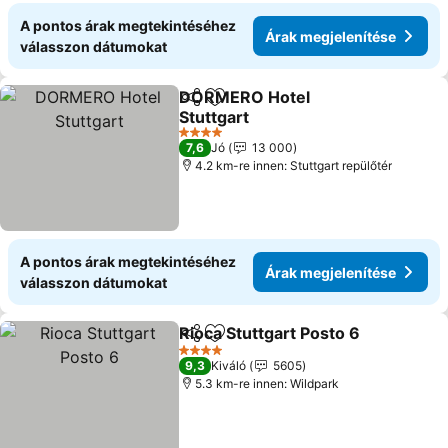
A pontos árak megtekintéséhez
Árak megjelenítése
válasszon dátumokat
DORMERO Hotel
Megosztás
Hozzáadás a kedvencekhez
Stuttgart
Árak megjelenítése
4 Kategória
7,6
Jó
13 000
4.2 km-re innen: Stuttgart repülőtér
A pontos árak megtekintéséhez
Árak megjelenítése
válasszon dátumokat
Rioca Stuttgart Posto 6
Megosztás
Hozzáadás a kedvencekhez
Ára
4 Kategória
9,3
Kiváló
5605
5.3 km-re innen: Wildpark