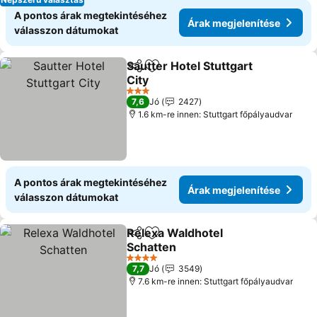
A pontos árak megtekintéséhez
Árak megjelenítése
válasszon dátumokat
Sautter Hotel Stuttgart
Megosztás
Hozzáadás a kedvencekhez
City
Árak megjelenítése
3 Kategória
7,6
Jó
2427
1.6 km-re innen: Stuttgart főpályaudvar
A pontos árak megtekintéséhez
Árak megjelenítése
válasszon dátumokat
Relexa Waldhotel
Megosztás
Hozzáadás a kedvencekhez
Schatten
Árak megjelenítése
4 Kategória
7,7
Jó
3549
7.6 km-re innen: Stuttgart főpályaudvar