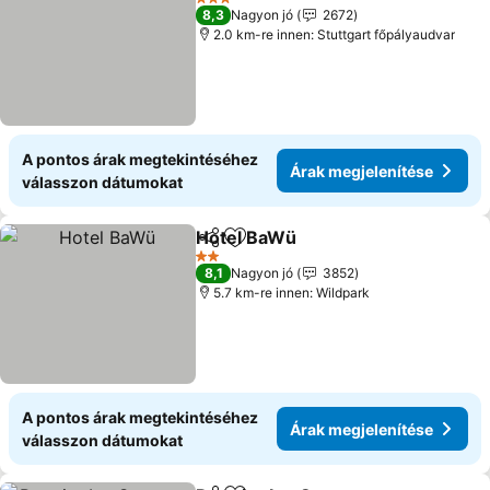
3 Kategória
8,3
Nagyon jó
2672
2.0 km-re innen: Stuttgart főpályaudvar
A pontos árak megtekintéséhez
Árak megjelenítése
válasszon dátumokat
Hotel BaWü
Megosztás
Hozzáadás a kedvencekhez
Árak megjelení
2 Kategória
8,1
Nagyon jó
3852
5.7 km-re innen: Wildpark
A pontos árak megtekintéséhez
Árak megjelenítése
válasszon dátumokat