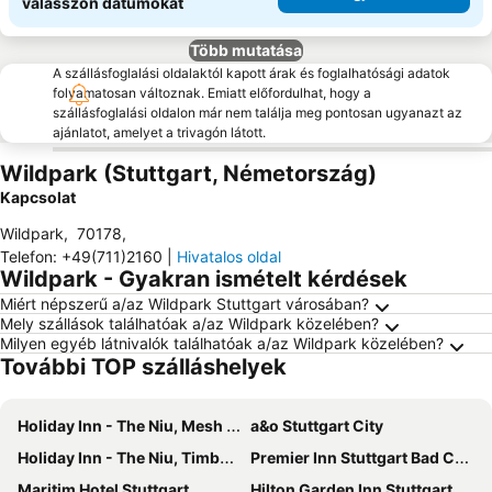
válasszon dátumokat
Több mutatása
A szállásfoglalási oldalaktól kapott árak és foglalhatósági adatok
folyamatosan változnak. Emiatt előfordulhat, hogy a
szállásfoglalási oldalon már nem találja meg pontosan ugyanazt az
ajánlatot, amelyet a trivagón látott.
Wildpark (Stuttgart, Németország)
Kapcsolat
Wildpark
,
70178
,
Telefon
:
+49(711)2160
|
Hivatalos oldal
Wildpark - Gyakran ismételt kérdések
Miért népszerű a/az Wildpark Stuttgart városában?
Mely szállások találhatóak a/az Wildpark közelében?
Milyen egyéb látnivalók találhatóak a/az Wildpark közelében?
További TOP szálláshelyek
Holiday Inn - The Niu, Mesh Stuttgart Messe By Ihg
a&o Stuttgart City
Holiday Inn - The Niu, Timber Esslingen By Ihg
Premier Inn Stuttgart Bad Cannstatt
Maritim Hotel Stuttgart
Hilton Garden Inn Stuttgart NeckarPark