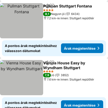
Pullman Stuttgart Fontana
Megosztás
Hozzáadás a kedvencekhez
4 Kategória
8,1
Nagyon jó
6434
7.2 km-re innen: Stuttgart repülőtér
A pontos árak megtekintéséhez
Árak megjelenítése
válasszon dátumokat
Vienna House Easy by
Megosztás
Hozzáadás a kedvencekhez
Wyndham Stuttgart
Árak megjelenítése
4 Kategória
7,9
Jó
3852
7.6 km-re innen: Stuttgart repülőtér
A pontos árak megtekintéséhez
Árak megjelenítése
válasszon dátumokat