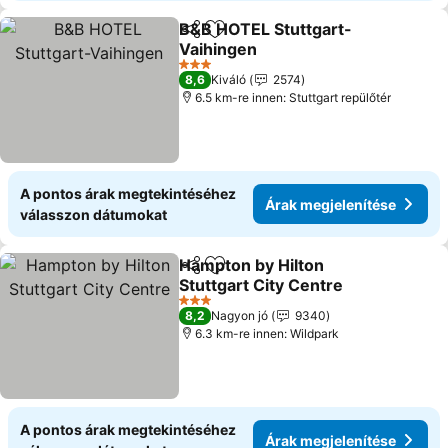
B&B HOTEL Stuttgart-
Megosztás
Hozzáadás a kedvencekhez
Vaihingen
Árak megjelenítése
3 Kategória
8,6
Kiváló
2574
6.5 km-re innen: Stuttgart repülőtér
A pontos árak megtekintéséhez
Árak megjelenítése
válasszon dátumokat
Hampton by Hilton
Megosztás
Hozzáadás a kedvencekhez
Stuttgart City Centre
Árak megjelenítése
3 Kategória
8,2
Nagyon jó
9340
6.3 km-re innen: Wildpark
A pontos árak megtekintéséhez
Árak megjelenítése