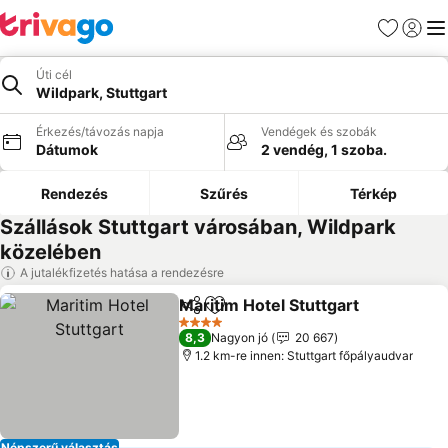
Kedvencek
Bejelen
Me
Úti cél
Wildpark, Stuttgart
Érkezés/távozás napja
Vendégek és szobák
Dátumok
2 vendég, 1 szoba.
Rendezés
Szűrés
Térkép
Szállások Stuttgart városában, Wildpark
közelében
A jutalékfizetés hatása a rendezésre
Maritim Hotel Stuttgart
Megosztás
Hozzáadás a kedvencekhez
Ára
4 Kategória
8,3
Nagyon jó
20 667
1.2 km-re innen: Stuttgart főpályaudvar
Népszerű választás