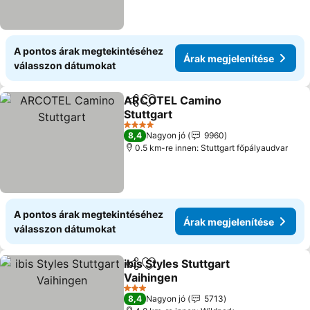
A pontos árak megtekintéséhez
Árak megjelenítése
válasszon dátumokat
ARCOTEL Camino
Megosztás
Hozzáadás a kedvencekhez
Stuttgart
Árak megjelenítése
4 Kategória
8,4
Nagyon jó
9960
0.5 km-re innen: Stuttgart főpályaudvar
A pontos árak megtekintéséhez
Árak megjelenítése
válasszon dátumokat
ibis Styles Stuttgart
Megosztás
Hozzáadás a kedvencekhez
Vaihingen
Árak megjelenítése
3 Kategória
8,4
Nagyon jó
5713