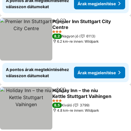
A pontos árak megtekintéséhez
Árak megjelenítése
válasszon dátumokat
Premier Inn Stuttgart City
Megosztás
Hozzáadás a kedvencekhez
Centre
Árak megjelenítése
3 Kategória
8,2
Nagyon jó
6113
6.2 km-re innen: Wildpark
A pontos árak megtekintéséhez
Árak megjelenítése
válasszon dátumokat
Holiday Inn – the niu
Megosztás
Hozzáadás a kedvencekhez
Kettle Stuttgart Vaihingen
Árak megjelenítése
3 Kategória
8,5
Kiváló
3799
4.8 km-re innen: Wildpark