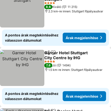
Árak megjelenítése
4 Kategória
8,6
Kiváló
11 215
2.3 km-re innen: Stuttgart főpályaudvar
A pontos árak megtekintéséhez
Árak megjelenítése
válasszon dátumokat
Garner Hotel Stuttgart
Megosztás
Hozzáadás a kedvencekhez
City Centre by IHG
Árak megjelenítése
4 Kategória
7,6
Jó
1494
1.5 km-re innen: Stuttgart főpályaudvar
A pontos árak megtekintéséhez
Árak megjelenítése
válasszon dátumokat