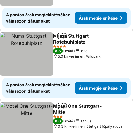
A pontos árak megtekintéséhez
Árak megjelenítése
válasszon dátumokat
Numa Stuttgart
Megosztás
Hozzáadás a kedvencekhez
Rotebuhlplatz
Árak megjelenítése
4 Kategória
8,5
Kiváló
623
5.0 km-re innen: Wildpark
A pontos árak megtekintéséhez
Árak megjelenítése
válasszon dátumokat
Motel One Stuttgart-
Megosztás
Hozzáadás a kedvencekhez
Mitte
Árak megjelenítése
3 Kategória
8,6
Kiváló
8923
0.3 km-re innen: Stuttgart főpályaudvar