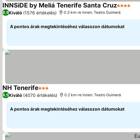
INNSiDE by Meliá Tenerife Santa Cruz
4 Kategór
Ára
Kiváló
(1576 értékelés)
8,9
0.3 km-re innen: Teatro Guimerá
A pontos árak megtekintéséhez válasszon dátumokat
NH Tenerife
3 Kategória
Árak megjelenítése
Kiváló
(4070 értékelés)
8,5
0.2 km-re innen: Teatro Guimerá
A pontos árak megtekintéséhez válasszon dátumokat