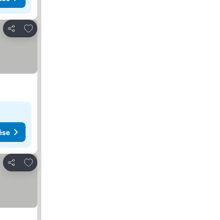
Hozzáadás a kedvencekhez
Megosztás
ése
Hozzáadás a kedvencekhez
Megosztás