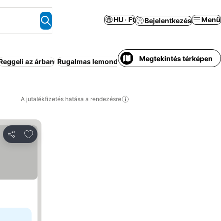
HU · Ft
Menü
Bejelentkezés
Megtekintés térképen
Reggeli az árban
Rugalmas lemondás
Apartmanhotel
Strand
Üdü
A jutalékfizetés hatása a rendezésre
Hozzáadás a kedvencekhez
Megosztás