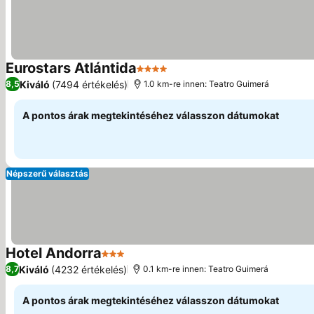
Eurostars Atlántida
4 Kategória
Árak megjelenítése
Kiváló
(7494 értékelés)
8,5
1.0 km-re innen: Teatro Guimerá
A pontos árak megtekintéséhez válasszon dátumokat
Népszerű választás
Hotel Andorra
3 Kategória
Árak megjelenítése
Kiváló
(4232 értékelés)
8,7
0.1 km-re innen: Teatro Guimerá
A pontos árak megtekintéséhez válasszon dátumokat