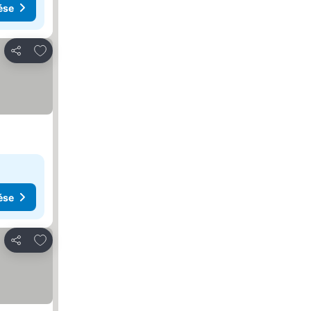
ése
Hozzáadás a kedvencekhez
Megosztás
ése
Hozzáadás a kedvencekhez
Megosztás