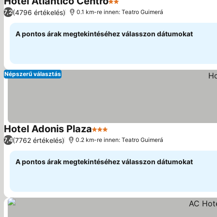
Hotel Atlantico Centro
2 Kategória
Árak megjelenítése
(4796 értékelés)
7,2
0.1 km-re innen: Teatro Guimerá
A pontos árak megtekintéséhez válasszon dátumokat
Népszerű választás
Hotel Adonis Plaza
3 Kategória
Árak megjelenítése
(7762 értékelés)
7,4
0.2 km-re innen: Teatro Guimerá
A pontos árak megtekintéséhez válasszon dátumokat