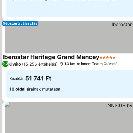
Népszerű választás
Iberostar Heritage Grand Mencey
5 Kategória
Árak m
Kiváló
(15 256 értékelés)
9,2
1.0 km-re innen: Teatro Guimerá
51 741 Ft
Kezdőár:
10 oldal
árainak mutatása