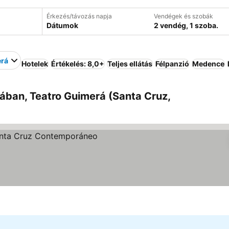
Érkezés/távozás napja
Vendégek és szobák
Dátumok
2 vendég, 1 szoba.
erá
Hotelek
Értékelés: 8,0+
Teljes ellátás
Félpanzió
Medence
ában, Teatro Guimerá (Santa Cruz,
megjelenítése