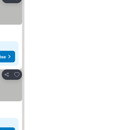
Megosztás
ése
Hozzáadás a kedvencekhez
Megosztás