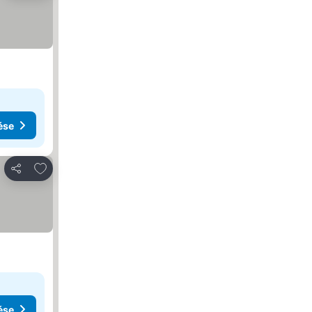
ése
Hozzáadás a kedvencekhez
Megosztás
ése