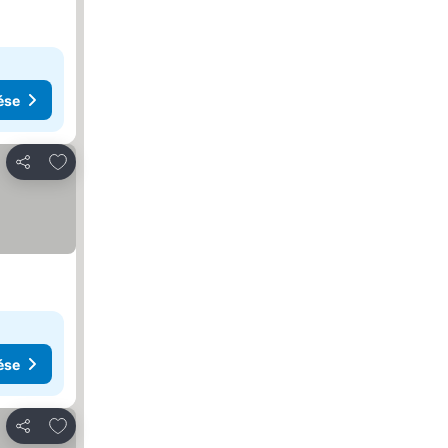
ése
Hozzáadás a kedvencekhez
Megosztás
ése
Hozzáadás a kedvencekhez
Megosztás