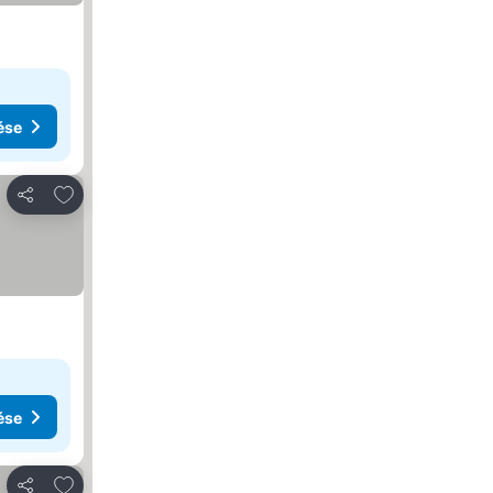
ése
Hozzáadás a kedvencekhez
Megosztás
ése
Hozzáadás a kedvencekhez