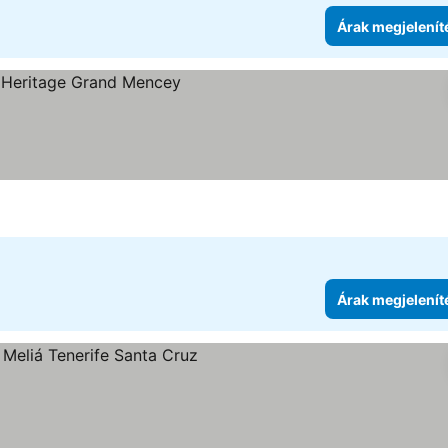
Árak megjelenít
egjelenítése
Árak megjelenít