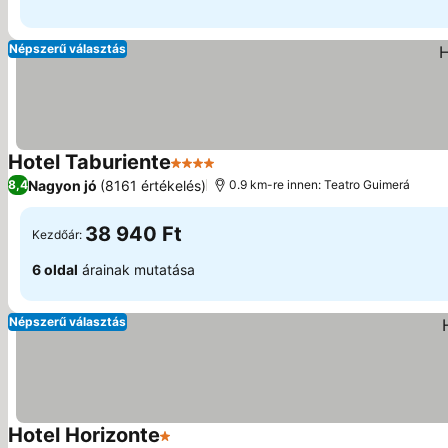
Népszerű választás
Hotel Taburiente
4 Kategória
Árak megjelenítése
Nagyon jó
(8161 értékelés)
8,4
0.9 km-re innen: Teatro Guimerá
38 940 Ft
Kezdőár:
6 oldal
árainak mutatása
Népszerű választás
Hotel Horizonte
1 Kategória
Árak megjelenítése