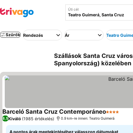
Úti cél
Szűrők
Rendezés
Ár
Teatro Guim
Szállások Santa Cruz város
Spanyolország) közelében
Barceló Santa Cruz Contemporáneo
4 Kategória
Árak 
Kiváló
(1985 értékelés)
8,5
0.9 km-re innen: Teatro Guimerá
A pontos árak megtekintéséhez válasszon dátumokat