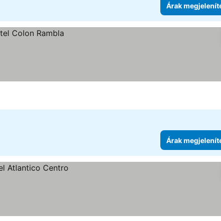
Árak megjelenít
Árak megjelenít