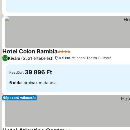
Hotel Colon Rambla
4 Kategória
Árak megjelenítése
Kiváló
(5521 értékelés)
8,7
0.9 km-re innen: Teatro Guimerá
39 896 Ft
Kezdőár:
6 oldal
árainak mutatása
Népszerű választás