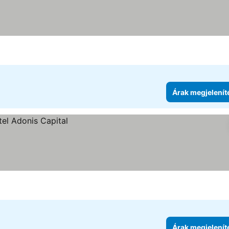
ítése
Árak megjelenít
Árak megjelenít