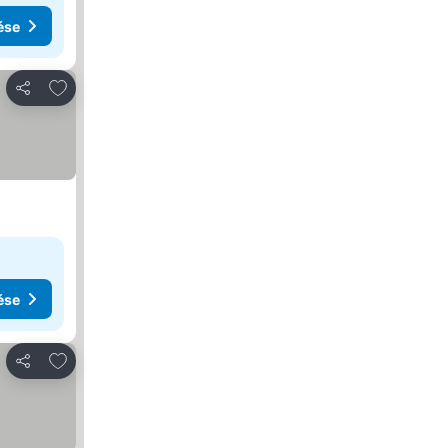
ése
Hozzáadás a kedvencekhez
Megosztás
ése
Hozzáadás a kedvencekhez
Megosztás