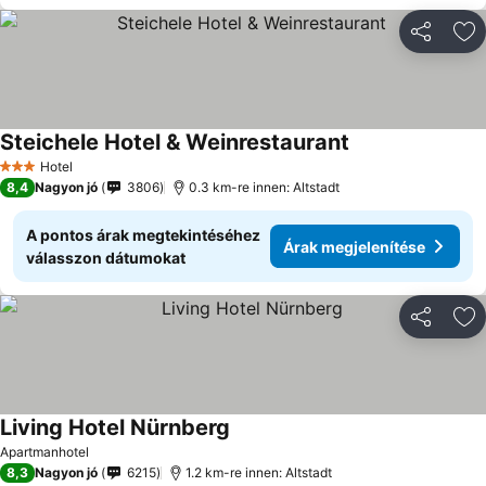
Megosztá
Ho
Steichele Hotel & Weinrestaurant
Árak megjelenít
Hotel
3 Kategória
8,4
Nagyon jó
3806
0.3 km-re innen: Altstadt
A pontos árak megtekintéséhez
Árak megjelenítése
válasszon dátumokat
Megosztá
Ho
Living Hotel Nürnberg
Árak megjelenítése
Apartmanhotel
8,3
Nagyon jó
6215
1.2 km-re innen: Altstadt