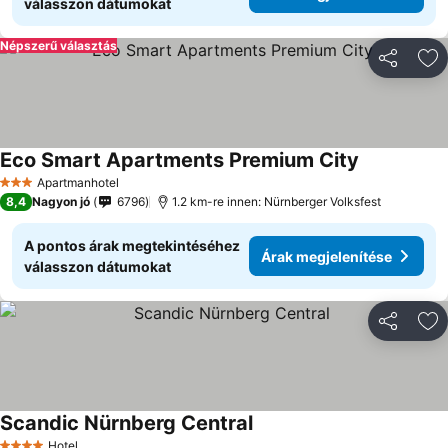
válasszon dátumokat
Népszerű választás
Megosztá
Ho
Eco Smart Apartments Premium City
Árak megjel
Apartmanhotel
3 Kategória
8,4
Nagyon jó
6796
1.2 km-re innen: Nürnberger Volksfest
A pontos árak megtekintéséhez
Árak megjelenítése
válasszon dátumokat
Megosztá
Ho
Scandic Nürnberg Central
Árak megjelenítése
Hotel