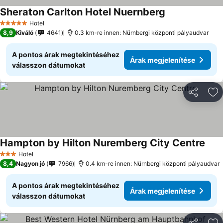
Sheraton Carlton Hotel Nuernberg
Árak megjelení
Hotel
5 Kategória
8,9
Kiváló
4641
0.3 km-re innen: Nürnbergi központi pályaudvar
A pontos árak megtekintéséhez
Árak megjelenítése
válasszon dátumokat
Megosztá
Ho
Hampton by Hilton Nuremberg City Centre
Árak
Hotel
3 Kategória
8,4
Nagyon jó
7966
0.4 km-re innen: Nürnbergi központi pályaudvar
A pontos árak megtekintéséhez
Árak megjelenítése
válasszon dátumokat