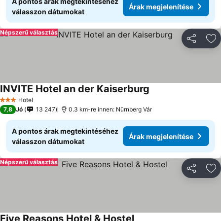
A pontos árak megtekintéséhez
Árak megjelenítése
válasszon dátumokat
Népszerű választás
Megosztá
Ho
INVITE Hotel an der Kaiserburg
Árak megjelenítése
Hotel
3 Kategória
7,8
Jó
13 247
0.3 km-re innen: Nürnberg Vár
A pontos árak megtekintéséhez
Árak megjelenítése
válasszon dátumokat
Népszerű választás
Megosztá
Ho
Five Reasons Hotel & Hostel