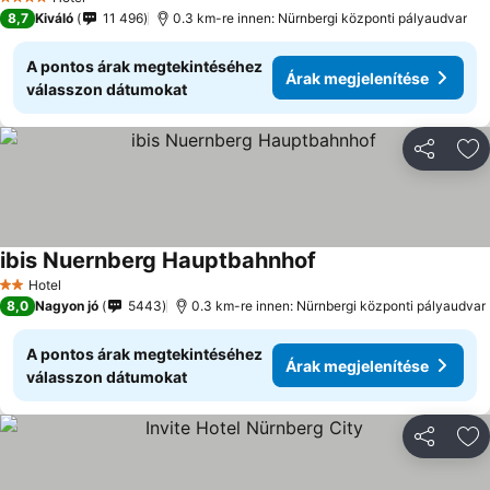
4 Kategória
8,7
Kiváló
11 496
0.3 km-re innen: Nürnbergi központi pályaudvar
A pontos árak megtekintéséhez
Árak megjelenítése
válasszon dátumokat
Megosztá
Ho
ibis Nuernberg Hauptbahnhof
Árak megjelenítése
Hotel
2 Kategória
8,0
Nagyon jó
5443
0.3 km-re innen: Nürnbergi központi pályaudvar
A pontos árak megtekintéséhez
Árak megjelenítése
válasszon dátumokat
Megosztá
Ho