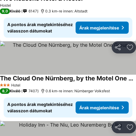
Árak megjelenítése
Hostel
9,0
Kiváló
6147
0.3 km-re innen: Altstadt
A pontos árak megtekintéséhez
Árak megjelenítése
válasszon dátumokat
Megosztá
Ho
The Cloud One Nürnberg, by the Motel One Group
Árak megjelenítése
Hotel
3 Kategória
8,7
Kiváló
7407
0.6 km-re innen: Nürnberger Volksfest
A pontos árak megtekintéséhez
Árak megjelenítése
válasszon dátumokat
Megosztá
Ho