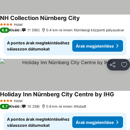
NH Collection Nürnberg City
Árak megjelenítése
Hotel
4 Kategória
8,8
Kiváló
11 390
0.4 km-re innen: Nürnbergi központi pályaudvar
A pontos árak megtekintéséhez
Árak megjelenítése
válasszon dátumokat
Megosztá
Ho
Holiday Inn Nürnberg City Centre by IHG
Árak me
Hotel
4 Kategória
8,7
Kiváló
10 258
0.6 km-re innen: Altstadt
A pontos árak megtekintéséhez
Árak megjelenítése
válasszon dátumokat