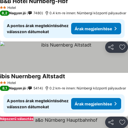
B&B Hotel Nürnberg-Hbf
Árak megjelenítése
Hotel
2 Kategória
8,2
Nagyon jó
7480
0.4 km-re innen: Nürnbergi központi pályaudvar
A pontos árak megtekintéséhez
Árak megjelenítése
válasszon dátumokat
Megosztá
Ho
ibis Nuernberg Altstadt
Árak megjelenítése
Hotel
2 Kategória
8,1
Nagyon jó
5414
0.2 km-re innen: Nürnbergi központi pályaudvar
A pontos árak megtekintéséhez
Árak megjelenítése
válasszon dátumokat
Népszerű választás
Megosztá
Ho