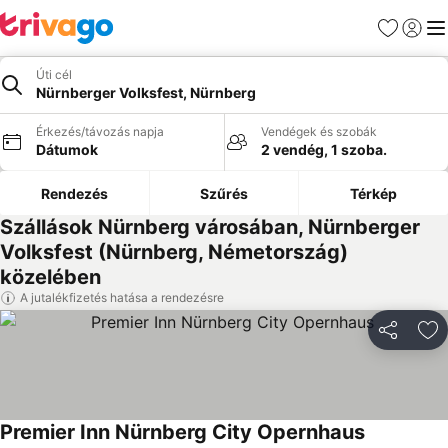
Kedvencek
Bejelen
Me
Úti cél
Nürnberger Volksfest, Nürnberg
Érkezés/távozás napja
Vendégek és szobák
Dátumok
2 vendég, 1 szoba.
Rendezés
Szűrés
Térkép
Szállások Nürnberg városában, Nürnberger
Volksfest (Nürnberg, Németország)
közelében
A jutalékfizetés hatása a rendezésre
Megosztá
Ho
Premier Inn Nürnberg City Opernhaus
Árak megje