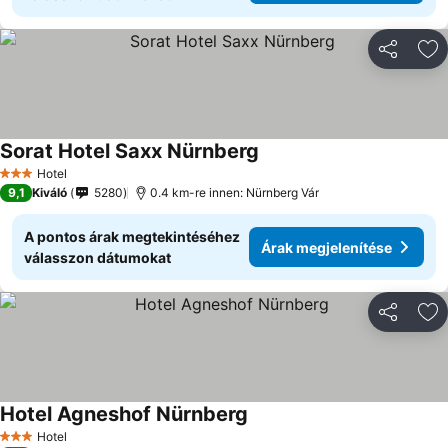
Megosztá
Ho
Sorat Hotel Saxx Nürnberg
Árak megjelenítése
Hotel
3 Kategória
9,1
Kiváló
5280
0.4 km-re innen: Nürnberg Vár
A pontos árak megtekintéséhez
Árak megjelenítése
válasszon dátumokat
Megosztá
Ho
Hotel Agneshof Nürnberg
Árak megjelenítése
Hotel
3 Kategória