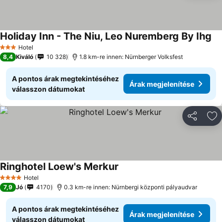
Holiday Inn - The Niu, Leo Nuremberg By Ihg
Ár
Hotel
3 Kategória
8,4
Kiváló
10 328
1.8 km-re innen: Nürnberger Volksfest
A pontos árak megtekintéséhez
Árak megjelenítése
válasszon dátumokat
Megosztá
Ho
Ringhotel Loew's Merkur
Árak megjelenítése
Hotel
4 Kategória
7,9
Jó
4170
0.3 km-re innen: Nürnbergi központi pályaudvar
A pontos árak megtekintéséhez
Árak megjelenítése
válasszon dátumokat