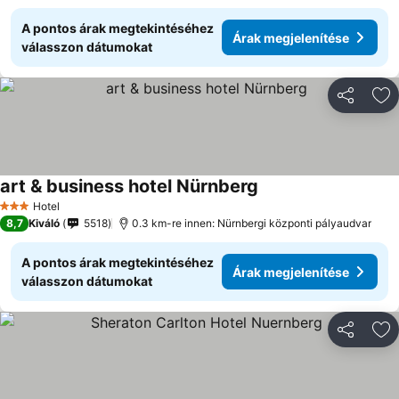
A pontos árak megtekintéséhez
Árak megjelenítése
válasszon dátumokat
Megosztá
Ho
art & business hotel Nürnberg
Árak megjelenítése
Hotel
3 Kategória
8,7
Kiváló
5518
0.3 km-re innen: Nürnbergi központi pályaudvar
A pontos árak megtekintéséhez
Árak megjelenítése
válasszon dátumokat
Megosztá
Ho