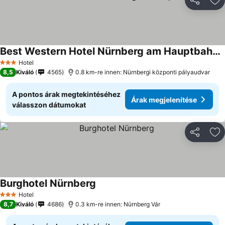
Megosztá
Ho
Best Western Hotel Nürnberg am Hauptbahnhof
Árak megjelenítése
Hotel
3 Kategória
8,5
Kiváló
4565
0.8 km-re innen: Nürnbergi központi pályaudvar
A pontos árak megtekintéséhez
Árak megjelenítése
válasszon dátumokat
Megosztá
Ho
Burghotel Nürnberg
Árak megjelenítése
Hotel
3 Kategória
8,7
Kiváló
4686
0.3 km-re innen: Nürnberg Vár