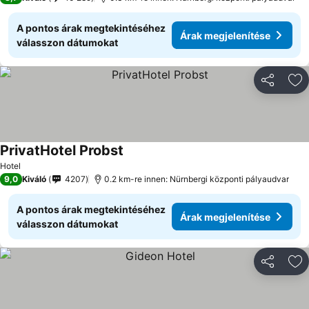
A pontos árak megtekintéséhez
Árak megjelenítése
válasszon dátumokat
Megosztá
Ho
PrivatHotel Probst
Árak megjelenítése
Hotel
9,0
Kiváló
4207
0.2 km-re innen: Nürnbergi központi pályaudvar
A pontos árak megtekintéséhez
Árak megjelenítése
válasszon dátumokat
Megosztá
Ho