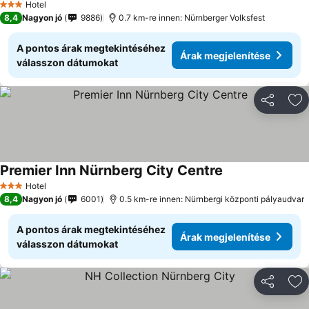
Hotel
3 Kategória
8,4
Nagyon jó
9886
0.7 km-re innen: Nürnberger Volksfest
A pontos árak megtekintéséhez
Árak megjelenítése
válasszon dátumokat
Megosztá
Ho
Premier Inn Nürnberg City Centre
Árak megjelenít
Hotel
3 Kategória
8,4
Nagyon jó
6001
0.5 km-re innen: Nürnbergi központi pályaudvar
A pontos árak megtekintéséhez
Árak megjelenítése
válasszon dátumokat
Megosztá
Ho