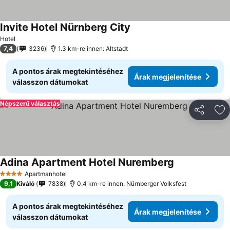
Invite Hotel Nürnberg City
Árak megjelenítése
Hotel
7,4
3236
1.3 km-re innen: Altstadt
A pontos árak megtekintéséhez
Árak megjelenítése
válasszon dátumokat
Népszerű választás
Megosztá
Ho
Adina Apartment Hotel Nuremberg
Árak megjelen
Apartmanhotel
4 Kategória
9,1
Kiváló
7838
0.4 km-re innen: Nürnberger Volksfest
A pontos árak megtekintéséhez
Árak megjelenítése
válasszon dátumokat