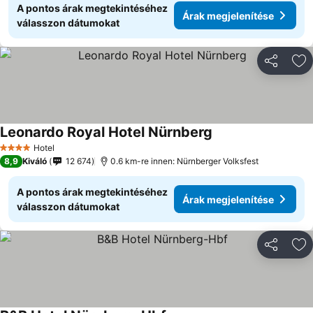
A pontos árak megtekintéséhez
Árak megjelenítése
válasszon dátumokat
Megosztá
Ho
Leonardo Royal Hotel Nürnberg
Árak megjelenítése
Hotel
4 Kategória
8,9
Kiváló
12 674
0.6 km-re innen: Nürnberger Volksfest
A pontos árak megtekintéséhez
Árak megjelenítése
válasszon dátumokat
Megosztá
Ho