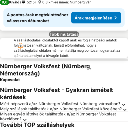
8,6
Kiváló
5215
0.3 km-re innen: Nürnberg Vár
A pontos árak megtekintéséhez
Árak megjelenítése
válasszon dátumokat
Több mutatása
A szállásfoglalási oldalaktól kapott árak és foglalhatósági adatok
folyamatosan változnak. Emiatt előfordulhat, hogy a
szállásfoglalási oldalon már nem találja meg pontosan ugyanazt az
ajánlatot, amelyet a trivagón látott.
Nürnberger Volksfest (Nürnberg,
Németország)
Kapcsolat
Nürnberger Volksfest - Gyakran ismételt
kérdések
Miért népszerű a/az Nürnberger Volksfest Nürnberg városában?
Mely szállások találhatóak a/az Nürnberger Volksfest közelében?
Milyen egyéb látnivalók találhatóak a/az Nürnberger Volksfest
közelében?
További TOP szálláshelyek