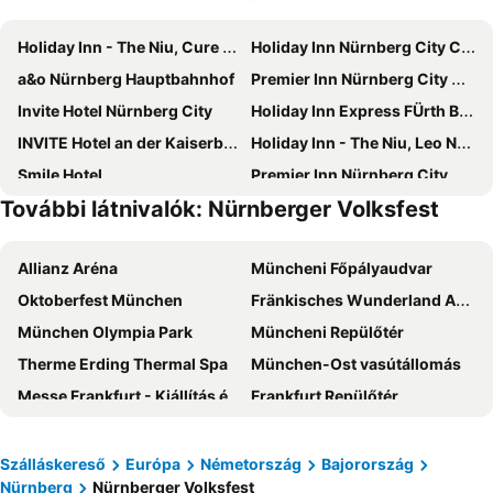
Holiday Inn - The Niu, Cure Erlangen By Ihg
Holiday Inn Nürnberg City Centre by IHG
a&o Nürnberg Hauptbahnhof
Premier Inn Nürnberg City Opernhaus
Invite Hotel Nürnberg City
Holiday Inn Express FÜrth By Ihg
INVITE Hotel an der Kaiserburg
Holiday Inn - The Niu, Leo Nuremberg By Ihg
Smile Hotel
Premier Inn Nürnberg City Nordost
További látnivalók: Nürnberger Volksfest
1, 2, sleep Hostel Nürnberg Messe
Hotel Hamburg
Holiday Inn Express Nürnberg-Schwabach
Premier Inn Nürnberg City Centre
Allianz Aréna
Müncheni Főpályaudvar
Seminaris Hotel Nürnberg
Centro Hotel Nurnberg, Trademark Collection by Wyndham
Oktoberfest München
Fränkisches Wunderland Amusement Park
B&B Hotel Nürnberg-Hbf
ibis Nuernberg Hauptbahnhof
München Olympia Park
Müncheni Repülőtér
Europa Hotel Fürth
Fuerther Hotel Mercure Nuernberg West
Therme Erding Thermal Spa
München-Ost vasútállomás
ibis Nuernberg Altstadt
Garner Hotel Erlangen Süd By Ihg
Messe Frankfurt - Kiállítás és Vásár
Frankfurt Repülőtér
Hampton by Hilton Nuremberg City Centre
Best Western Hotel Nürnberg City West
Theresienwiese
Plzen Hlavni nadrazi
Novotel Erlangen
Ringhotel Loew's Merkur
Frankfurt Főpályaudvar
Schwabing városrész
Hotel Central City Hbf Nürnberg
Hotel Centro Fürth Nürnberg
Szálláskereső
Európa
Németország
Bajorország
Nürnberg
Nürnberger Volksfest
BMW-Museum
Mercedes-Benz Museum