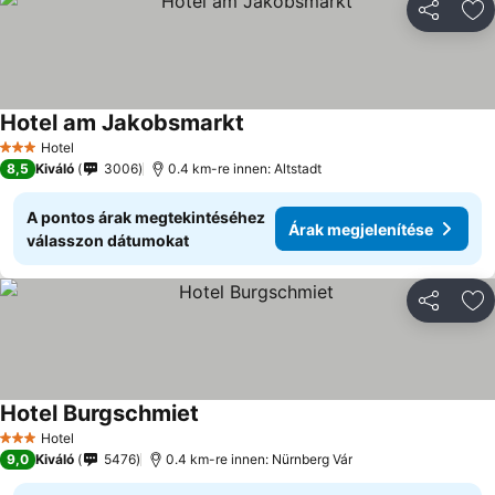
Megosztá
Ho
Hotel am Jakobsmarkt
Árak megjelenítése
Hotel
3 Kategória
8,5
Kiváló
3006
0.4 km-re innen: Altstadt
A pontos árak megtekintéséhez
Árak megjelenítése
válasszon dátumokat
Megosztá
Ho
Hotel Burgschmiet
Árak megjelenítése
Hotel
3 Kategória
9,0
Kiváló
5476
0.4 km-re innen: Nürnberg Vár