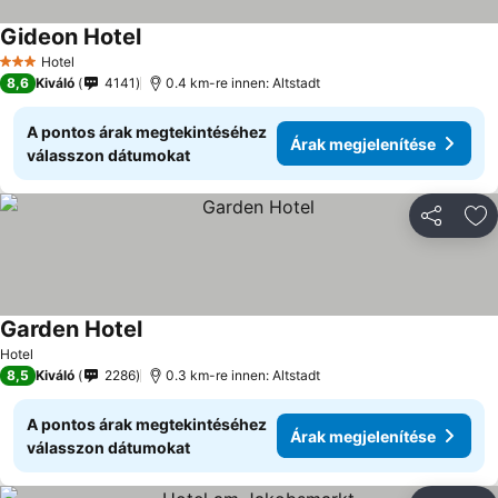
Gideon Hotel
Árak megjelenítése
Hotel
3 Kategória
8,6
Kiváló
4141
0.4 km-re innen: Altstadt
A pontos árak megtekintéséhez
Árak megjelenítése
válasszon dátumokat
Megosztá
Ho
Garden Hotel
Árak megjelenítése
Hotel
8,5
Kiváló
2286
0.3 km-re innen: Altstadt
A pontos árak megtekintéséhez
Árak megjelenítése
válasszon dátumokat