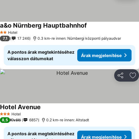
a&o Nürnberg Hauptbahnhof
Árak megjelenítése
Hotel
2 Kategória
7,1
17 246
0.3 km-re innen: Nürnbergi központi pályaudvar
A pontos árak megtekintéséhez
Árak megjelenítése
válasszon dátumokat
Megosztá
Ho
Hotel Avenue
Árak megjelenítése
Hotel
3 Kategória
8,5
Kiváló
6857
0.2 km-re innen: Altstadt
A pontos árak megtekintéséhez
Árak megjelenítése