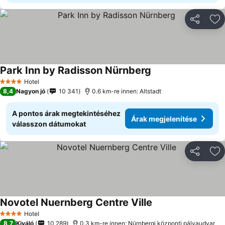
Megosztá
Ho
Park Inn by Radisson Nürnberg
Árak megjelenítése
Hotel
4 Kategória
8,4
Nagyon jó
10 341
0.6 km-re innen: Altstadt
A pontos árak megtekintéséhez
Árak megjelenítése
válasszon dátumokat
Megosztá
Ho
Novotel Nuernberg Centre Ville
Árak megjelenítése
Hotel
4 Kategória
8,7
Kiváló
10 289
0.3 km-re innen: Nürnbergi központi pályaudvar