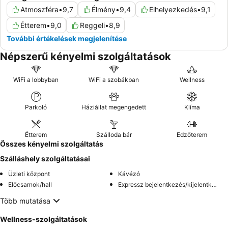
Atmoszféra
•
9,7
Élmény
•
9,4
Elhelyezkedés
•
9,1
Étterem
•
9,0
Reggeli
•
8,9
További értékelések megjelenítése
Népszerű kényelmi szolgáltatások
WiFi a lobbyban
WiFi a szobákban
Wellness
Parkoló
Háziállat megengedett
Klíma
Étterem
Szálloda bár
Edzőterem
Összes kényelmi szolgáltatás
Szálláshely szolgáltatásai
Üzleti központ
Kávézó
Előcsarnok/hall
Expressz bejelentkezés/kijelentkezés
Több mutatása
Wellness-szolgáltatások