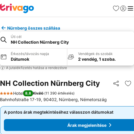
Kedvencek
Bejelen
Me
Nürnberg összes szállása
Úti cél
NH Collection Nürnberg City
Érkezés/távozás napja
Vendégek és szobák
Dátumok
2 vendég, 1 szoba.
A jutalékfizetés hatása a rendezésre
NH Collection Nürnberg City
Megosztá
Ho
Hotel
8,8
Kiváló
(
11 390 értékelés
)
4 Kategória
Bahnhofstraße 17-19, 90402, Nürnberg, Németország
A pontos árak megtekintéséhez válasszon dátumokat
A pontos árak megtekintéséhez válasszon dátumokat
Árak megjelenítése
Árak megjelenítése