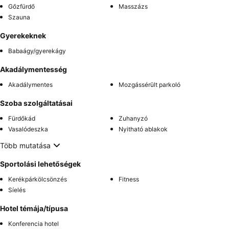
Gőzfürdő
Masszázs
Szauna
Gyerekeknek
Babaágy/gyerekágy
Akadálymentesség
Akadálymentes
Mozgássérült parkoló
Szoba szolgáltatásai
Fürdőkád
Zuhanyzó
Vasalódeszka
Nyitható ablakok
Több mutatása
Sportolási lehetőségek
Kerékpárkölcsönzés
Fitness
Síelés
Hotel témája/típusa
Konferencia hotel