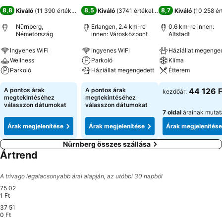
8,8
8,5
8,7
Kiváló
(
11 390 értékelés
)
Kiváló
(
3741 értékelés
)
Kiváló
(
10 258 ér
Nürnberg,
Erlangen, 2.4 km-re
0.6 km-re innen:
Németország
innen: Városközpont
Altstadt
Ingyenes WiFi
Ingyenes WiFi
Háziállat megenge
Wellness
Parkoló
Klíma
Parkoló
Háziállat megengedett
Étterem
A pontos árak
A pontos árak
44 126 F
kezdőár:
megtekintéséhez
megtekintéséhez
válasszon dátumokat
válasszon dátumokat
7 oldal
árainak mutat
Árak megjelenítése
Árak megjelenítése
Árak megjelenítése
Nürnberg összes szállása
Ártrend
A trivago legalacsonyabb árai alapján, az utóbbi 30 napból
75 02
1 Ft
37 51
0 Ft