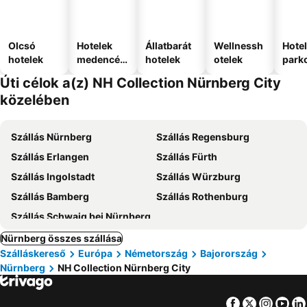
Olcsó
Hotelek
Állatbarát
Wellnessh
Hote
hotelek
medencév
hotelek
otelek
park
el
Úti célok a(z) NH Collection Nürnberg City
közelében
Szállás Nürnberg
Szállás Regensburg
Szállás Erlangen
Szállás Fürth
Szállás Ingolstadt
Szállás Würzburg
Szállás Bamberg
Szállás Rothenburg
Szállás Schwaig bei Nürnberg
Nürnberg összes szállása
Szálláskereső
Európa
Németország
Bajorország
Nürnberg
NH Collection Nürnberg City
Facebook
Twitter
Insta
Yo