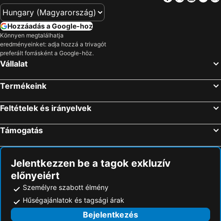
Hozzáadás a Google-hoz
Könnyen megtalálhatja
eredményeinket: adja hozzá a trivagót
preferált forrásként a Google-höz.
Vállalat
Termékeink
Feltételek és irányelvek
Támogatás
Jelentkezzen be a tagok exkluzív
előnyeiért
Személyre szabott élmény
Hűségajánlatok és tagsági árak
Bejelentkezés