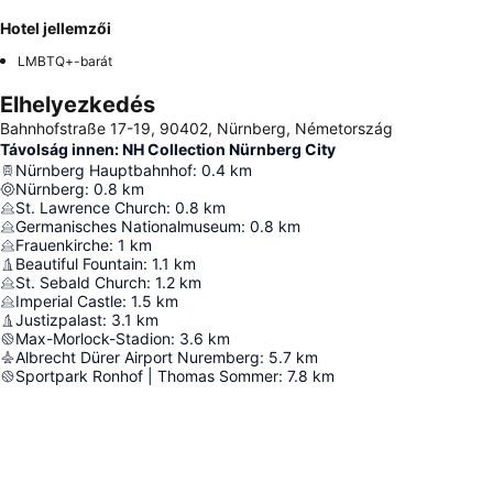
Hotel jellemzői
LMBTQ+-barát
Elhelyezkedés
Bahnhofstraße 17-19, 90402, Nürnberg, Németország
Távolság innen: NH Collection Nürnberg City
Nürnberg Hauptbahnhof
:
0.4
km
Nürnberg
:
0.8
km
St. Lawrence Church
:
0.8
km
Germanisches Nationalmuseum
:
0.8
km
Frauenkirche
:
1
km
Beautiful Fountain
:
1.1
km
St. Sebald Church
:
1.2
km
Imperial Castle
:
1.5
km
Justizpalast
:
3.1
km
Max-Morlock-Stadion
:
3.6
km
Albrecht Dürer Airport Nuremberg
:
5.7
km
Sportpark Ronhof | Thomas Sommer
:
7.8
km