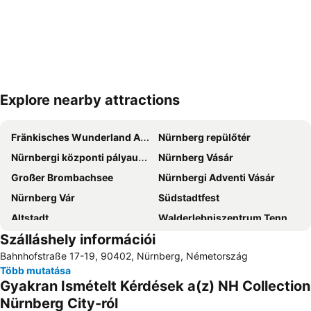
Explore nearby attractions
Nagy méretű térkép
Fränkisches Wunderland Amusement Park
Nürnberg repülőtér
Nürnbergi központi pályaudvar
Nürnberg Vásár
Großer Brombachsee
Nürnbergi Adventi Vásár
Nürnberg Vár
Südstadtfest
Altstadt
Walderlebniszentrum Tennenlohe
Szálláshely információi
Teufelshöhle
Központi piac
Bahnhofstraße 17-19, 90402, Nürnberg, Németország
Nürnberg Állatkert
Több mutatása
Gyakran Ismételt Kérdések a(z) NH Collection
Nürnberg City-ról