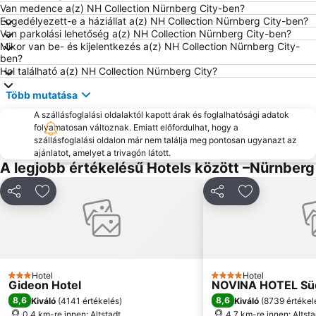
Van medence a(z) NH Collection Nürnberg City-ben?
Engedélyezett-e a háziállat a(z) NH Collection Nürnberg City-ben?
Van parkolási lehetőség a(z) NH Collection Nürnberg City-ben?
Mikor van be- és kijelentkezés a(z) NH Collection Nürnberg City-
ben?
Hol található a(z) NH Collection Nürnberg City?
Több mutatása
A szállásfoglalási oldalaktól kapott árak és foglalhatósági adatok
folyamatosan változnak. Emiatt előfordulhat, hogy a
szállásfoglalási oldalon már nem találja meg pontosan ugyanazt az
ajánlatot, amelyet a trivagón látott.
A legjobb értékelésű Hotels között –Nürnberg
Megosztás
Hozzáadás a kedvencekhez
Megosztás
Hozzáadás a
Hotel
Hotel
3 Kategória
4 Kategória
Gideon Hotel
NOVINA HOTEL Sü
8,6
8,6
Kiváló
(
4141 értékelés
)
Kiváló
(
8739 értékel
0.4 km-re innen: Altstadt
4.7 km-re innen: Altsta