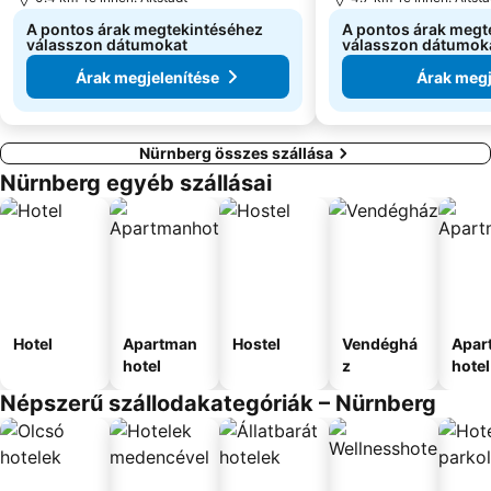
A pontos árak megtekintéséhez
A pontos árak megt
válasszon dátumokat
válasszon dátumok
Árak megjelenítése
Árak megj
Nürnberg összes szállása
Nürnberg egyéb szállásai
Hotel
Apartman
Hostel
Vendéghá
Apar
hotel
z
hotel
Népszerű szállodakategóriák – Nürnberg