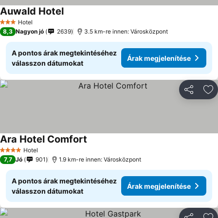
Auwald Hotel
Hotel
3 Kategória
8,3
Nagyon jó
2639
3.5 km-re innen: Városközpont
A pontos árak megtekintéséhez
Árak megjelenítése
válasszon dátumokat
Megosztá
Ho
Ara Hotel Comfort
Hotel
4 Kategória
7,7
Jó
901
1.9 km-re innen: Városközpont
A pontos árak megtekintéséhez
Árak megjelenítése
válasszon dátumokat