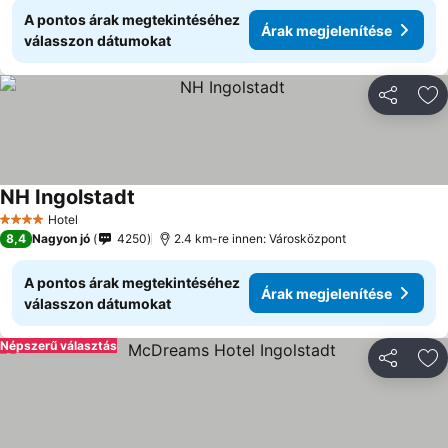
A pontos árak megtekintéséhez
Árak megjelenítése
válasszon dátumokat
Megosztá
Ho
NH Ingolstadt
Hotel
4 Kategória
8,4
Nagyon jó
4250
2.4 km-re innen: Városközpont
A pontos árak megtekintéséhez
Árak megjelenítése
válasszon dátumokat
Népszerű választás
Megosztá
Ho