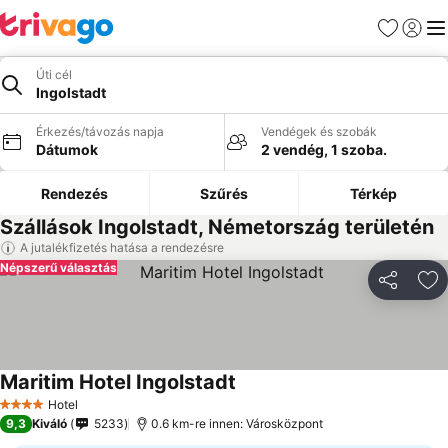
Kedvencek
Bejelen
Me
Úti cél
Ingolstadt
Érkezés/távozás napja
Vendégek és szobák
Dátumok
2 vendég, 1 szoba.
Rendezés
Szűrés
Térkép
Szállások Ingolstadt, Németország területén
A jutalékfizetés hatása a rendezésre
Népszerű választás
Megosztá
Ho
Maritim Hotel Ingolstadt
Hotel
4 Kategória
9,3
Kiváló
5233
0.6 km-re innen: Városközpont