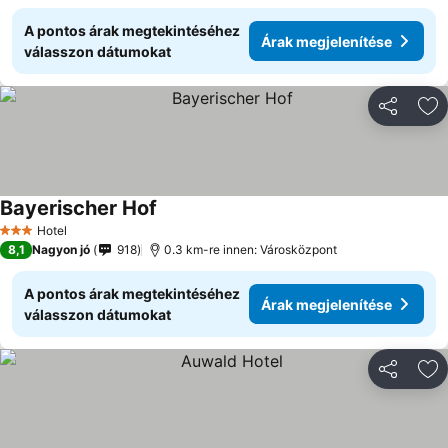
A pontos árak megtekintéséhez
Árak megjelenítése
válasszon dátumokat
Megosztá
Ho
Bayerischer Hof
Hotel
3 Kategória
8,1
Nagyon jó
918
0.3 km-re innen: Városközpont
A pontos árak megtekintéséhez
Árak megjelenítése
válasszon dátumokat
Megosztá
Ho