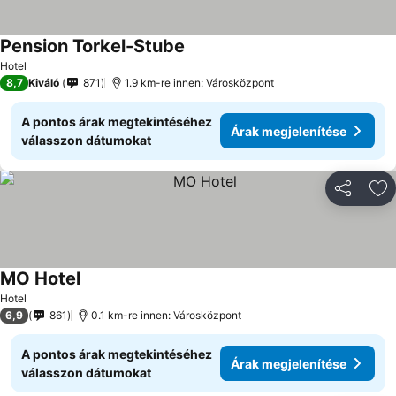
Pension Torkel-Stube
Hotel
8,7
Kiváló
871
1.9 km-re innen: Városközpont
A pontos árak megtekintéséhez
Árak megjelenítése
válasszon dátumokat
Megosztá
Ho
MO Hotel
Hotel
6,9
861
0.1 km-re innen: Városközpont
A pontos árak megtekintéséhez
Árak megjelenítése
válasszon dátumokat