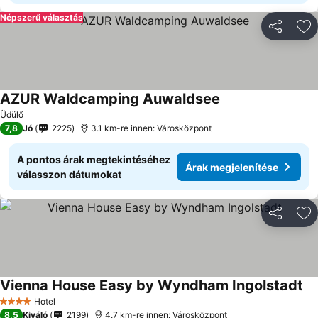
Népszerű választás
Megosztá
Ho
AZUR Waldcamping Auwaldsee
Üdülő
7,8
Jó
2225
3.1 km-re innen: Városközpont
A pontos árak megtekintéséhez
Árak megjelenítése
válasszon dátumokat
Megosztá
Ho
Vienna House Easy by Wyndham Ingolstadt
Hotel
4 Kategória
8,5
Kiváló
2199
4.7 km-re innen: Városközpont