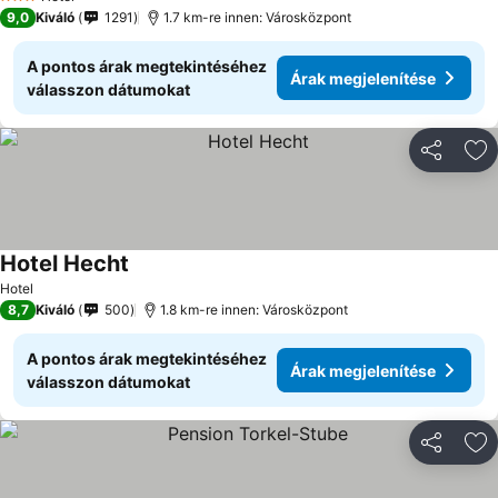
3 Kategória
9,0
Kiváló
1291
1.7 km-re innen: Városközpont
A pontos árak megtekintéséhez
Árak megjelenítése
válasszon dátumokat
Megosztá
Ho
Hotel Hecht
Hotel
8,7
Kiváló
500
1.8 km-re innen: Városközpont
A pontos árak megtekintéséhez
Árak megjelenítése
válasszon dátumokat
Megosztá
Ho