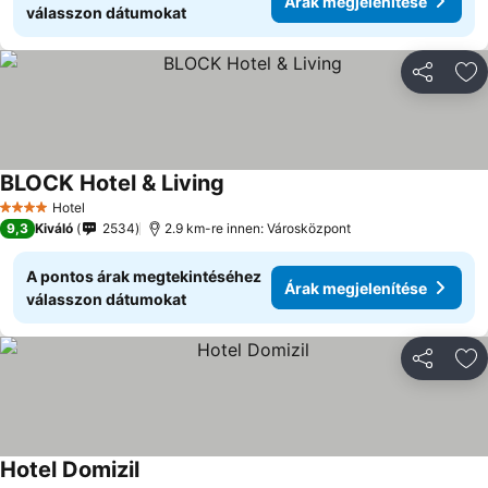
Árak megjelenítése
válasszon dátumokat
Megosztá
Ho
BLOCK Hotel & Living
Hotel
4 Kategória
9,3
Kiváló
2534
2.9 km-re innen: Városközpont
A pontos árak megtekintéséhez
Árak megjelenítése
válasszon dátumokat
Megosztá
Ho
Hotel Domizil