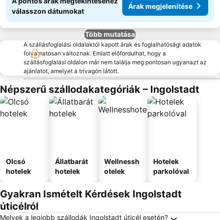
A pontos árak megtekintéséhez
Árak megjelenítése
válasszon dátumokat
Több mutatása
A szállásfoglalási oldalaktól kapott árak és foglalhatósági adatok
folyamatosan változnak. Emiatt előfordulhat, hogy a
szállásfoglalási oldalon már nem találja meg pontosan ugyanazt az
ajánlatot, amelyet a trivagón látott.
Népszerű szállodakategóriák – Ingolstadt
Olcsó
Állatbarát
Wellnessh
Hotelek
hotelek
hotelek
otelek
parkolóval
Gyakran Ismételt Kérdések Ingolstadt
úticélról
Melyek a legjobb szállodák Ingolstadt úticél esetén?