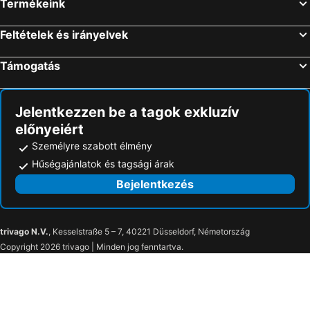
Termékeink
Stuttgart, Baden-Württemberg Szállás
Frankfurt am Main, Hesse Szállás
Hamburg, Hamburg Szállás
Feltételek és irányelvek
Támogatás
Jelentkezzen be a tagok exkluzív
előnyeiért
Személyre szabott élmény
Hűségajánlatok és tagsági árak
Bejelentkezés
trivago N.V.
, Kesselstraße 5 – 7, 40221 Düsseldorf, Németország
Copyright 2026 trivago | Minden jog fenntartva.