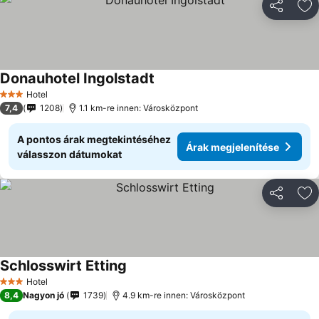
Megosztá
Ho
Donauhotel Ingolstadt
Hotel
3 Kategória
7,4
1208
1.1 km-re innen: Városközpont
A pontos árak megtekintéséhez
Árak megjelenítése
válasszon dátumokat
Megosztá
Ho
Schlosswirt Etting
Hotel
3 Kategória
8,4
Nagyon jó
1739
4.9 km-re innen: Városközpont