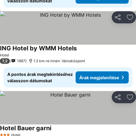
válasszon dátumokat
Megosztá
Ho
ING Hotel by WMM Hotels
Hotel
7,2
1887
1.3 km-re innen: Városközpont
A pontos árak megtekintéséhez
Árak megjelenítése
válasszon dátumokat
Megosztá
Ho
Hotel Bauer garni
Hotel