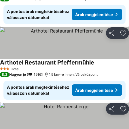
A pontos árak megtekintéséhez
Árak megjelenítése
válasszon dátumokat
Megosztá
Ho
Arthotel Restaurant Pfeffermühle
Hotel
3 Kategória
8,2
Nagyon jó
1916
1.9 km-re innen: Városközpont
A pontos árak megtekintéséhez
Árak megjelenítése
válasszon dátumokat
Megosztá
Ho