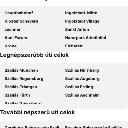
The Classic Oldtimer
Pius-Hof Haus Iii
Hauptbahnhof
Ingolstadt-Mitte
Brauereigasthof Hofmark
Hotel am Interpark
Kloster Scheyern
Ingolstadt Village
Intergroup Business & Design Hotel Ingolstadt
Hotel Brauereigasthof Amberger
Lechner
Sankt Anton
Green Deer Bavarian Hotel
Hotel & Brauerei-Gasthof Neuwirt
Audi Forum
Naturpark Altmühltal
aussicht bio hotel restaurant cafe
Das ACKER Hotel
Krone
Eichstätt
Legnépszerűbb úti célok
Eichstätt Stadt
Kloster Weltenburg
Weltenburgi Kolostor Sörfőzde
Fuchsbräu
Szállás München
Szállás Nürnberg
Szállás Regensburg
Szállás Augsburg
Szállás Erlangen
Szállás Erding
Szállás Fürth
Szállás Aschheim
Szállás Guenzburg
További népszerű úti célok
Garching, Bajorország Szállás
Freising, Bajorország Szállás