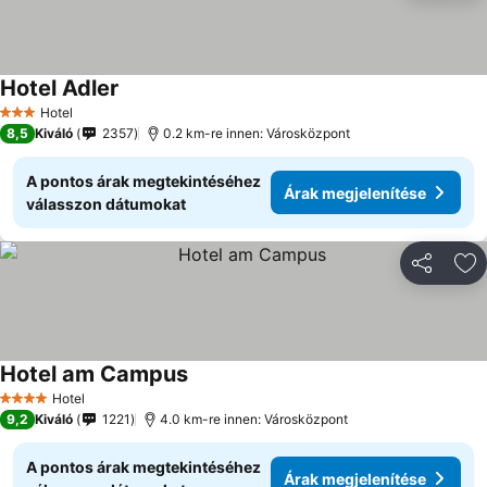
Hotel Adler
Hotel
3 Kategória
8,5
Kiváló
2357
0.2 km-re innen: Városközpont
A pontos árak megtekintéséhez
Árak megjelenítése
válasszon dátumokat
Megosztá
Ho
Hotel am Campus
Hotel
4 Kategória
9,2
Kiváló
1221
4.0 km-re innen: Városközpont
A pontos árak megtekintéséhez
Árak megjelenítése