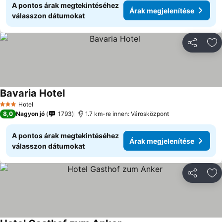
A pontos árak megtekintéséhez
Árak megjelenítése
válasszon dátumokat
Megosztá
Ho
Bavaria Hotel
Hotel
3 Kategória
8,0
Nagyon jó
1793
1.7 km-re innen: Városközpont
A pontos árak megtekintéséhez
Árak megjelenítése
válasszon dátumokat
Megosztá
Ho