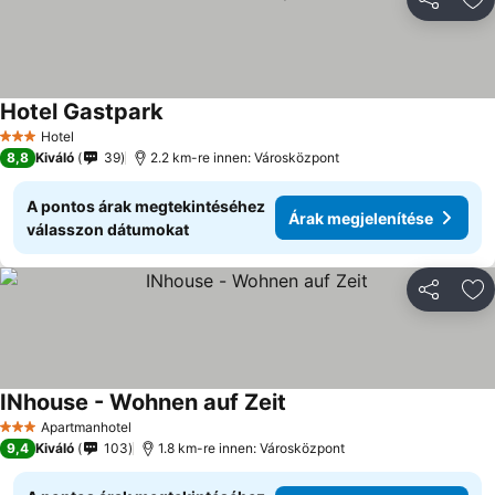
Megosztá
Ho
Hotel Gastpark
Hotel
3 Kategória
8,8
Kiváló
39
2.2 km-re innen: Városközpont
A pontos árak megtekintéséhez
Árak megjelenítése
válasszon dátumokat
Megosztá
Ho
INhouse - Wohnen auf Zeit
Apartmanhotel
3 Kategória
9,4
Kiváló
103
1.8 km-re innen: Városközpont