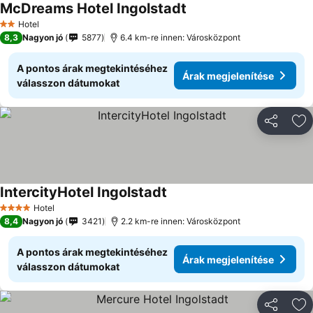
McDreams Hotel Ingolstadt
Hotel
2 Kategória
8,3
Nagyon jó
5877
6.4 km-re innen: Városközpont
A pontos árak megtekintéséhez
Árak megjelenítése
válasszon dátumokat
Megosztá
Ho
IntercityHotel Ingolstadt
Hotel
4 Kategória
8,4
Nagyon jó
3421
2.2 km-re innen: Városközpont
A pontos árak megtekintéséhez
Árak megjelenítése
válasszon dátumokat
Megosztá
Ho