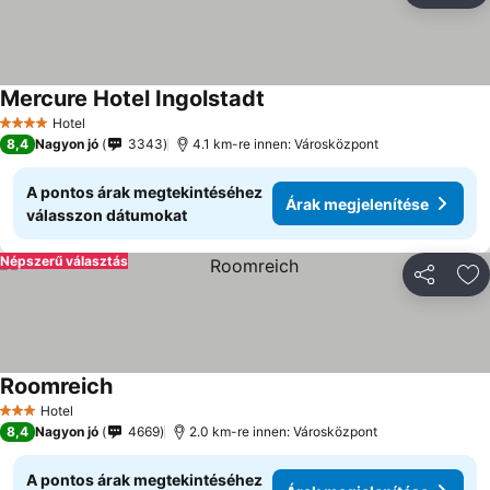
Mercure Hotel Ingolstadt
Hotel
4 Kategória
8,4
Nagyon jó
3343
4.1 km-re innen: Városközpont
A pontos árak megtekintéséhez
Árak megjelenítése
válasszon dátumokat
Népszerű választás
Megosztá
Ho
Roomreich
Hotel
3 Kategória
8,4
Nagyon jó
4669
2.0 km-re innen: Városközpont
A pontos árak megtekintéséhez