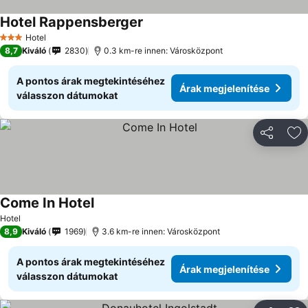
Hotel Rappensberger
Hotel
3 Kategória
8,7
Kiváló
2830
0.3 km-re innen: Városközpont
A pontos árak megtekintéséhez
Árak megjelenítése
válasszon dátumokat
Megosztá
Ho
Come In Hotel
Hotel
8,9
Kiváló
1969
3.6 km-re innen: Városközpont
A pontos árak megtekintéséhez
Árak megjelenítése
válasszon dátumokat