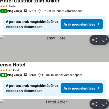
Hotel Gasthof zum Anker
Hotel
3 Kategória
8,2
Nagyon jó
1752
0.2 km-re innen: Városközpont
A pontos árak megtekintéséhez
Árak megjelenítése
válasszon dátumokat
Megosztá
Ho
enso Hotel
Hotel
4 Kategória
8,1
Nagyon jó
1913
1.1 km-re innen: Városközpont
A pontos árak megtekintéséhez
Árak megjelenítése
válasszon dátumokat
Megosztá
Ho