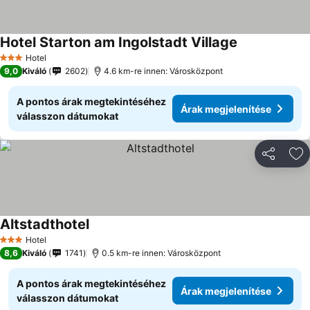
Hotel Starton am Ingolstadt Village
Hotel
3 Kategória
9,0
Kiváló
2602
4.6 km-re innen: Városközpont
A pontos árak megtekintéséhez
Árak megjelenítése
válasszon dátumokat
Megosztá
Ho
Altstadthotel
Hotel
3 Kategória
8,6
Kiváló
1741
0.5 km-re innen: Városközpont
A pontos árak megtekintéséhez
Árak megjelenítése
válasszon dátumokat