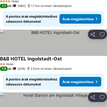
Hotel
4 Kategória
7,7
Jó
3983
1.7 km-re innen: Városközpont
A pontos árak megtekintéséhez
Árak megjelenítése
válasszon dátumokat
Megosztá
Ho
B&B HOTEL Ingolstadt-Ost
Hotel
2 Kategória
7,9
Jó
2226
2.9 km-re innen: Városközpont
A pontos árak megtekintéséhez
Árak megjelenítése
válasszon dátumokat
Megosztá
Ho