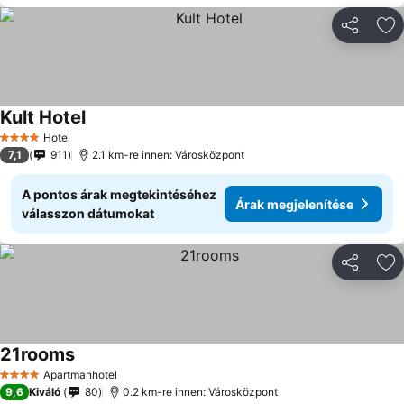
Megosztá
Ho
Kult Hotel
Hotel
4 Kategória
7,1
911
2.1 km-re innen: Városközpont
A pontos árak megtekintéséhez
Árak megjelenítése
válasszon dátumokat
Megosztá
Ho
21rooms
Apartmanhotel
4 Kategória
9,6
Kiváló
80
0.2 km-re innen: Városközpont