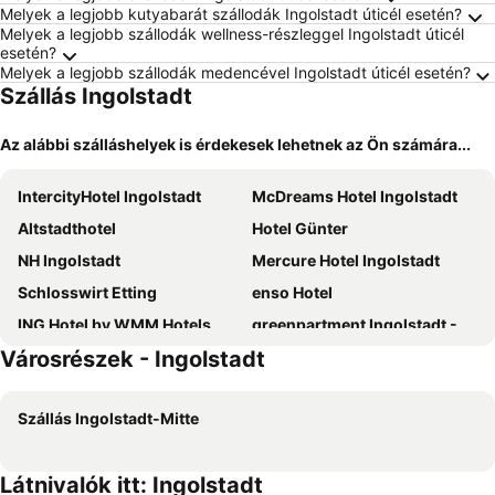
Melyek a legjobb kutyabarát szállodák Ingolstadt úticél esetén?
Melyek a legjobb szállodák wellness-részleggel Ingolstadt úticél
esetén?
Melyek a legjobb szállodák medencével Ingolstadt úticél esetén?
Szállás Ingolstadt
Az alábbi szálláshelyek is érdekesek lehetnek az Ön számára...
IntercityHotel Ingolstadt
McDreams Hotel Ingolstadt
Altstadthotel
Hotel Günter
NH Ingolstadt
Mercure Hotel Ingolstadt
Schlosswirt Etting
enso Hotel
ING Hotel by WMM Hotels
greenpartment Ingolstadt - Friedrichshofen
Városrészek - Ingolstadt
B&B HOTEL Ingolstadt-Lenting
Maritim Hotel Ingolstadt
Roomreich
Hotel Domizil
Szállás Ingolstadt-Mitte
Vienna House Easy by Wyndham Ingolstadt
Arthotel Restaurant Pfeffermühle
Hotel Bauer garni
Pension Torkel-Stube
Látnivalók itt: Ingolstadt
Auwald Hotel
LIVE'N'WORK Hotel & CoWorking im GVZ Ingolstadt