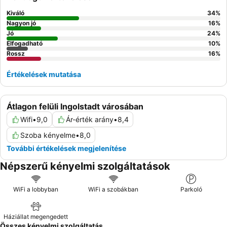
Kiváló
34
%
Nagyon jó
16
%
Jó
24
%
Elfogadható
10
%
Rossz
16
%
Értékelések mutatása
Átlagon felüli Ingolstadt városában
Wifi
•
9,0
Ár-érték arány
•
8,4
Szoba kényelme
•
8,0
További értékelések megjelenítése
Népszerű kényelmi szolgáltatások
WiFi a lobbyban
WiFi a szobákban
Parkoló
Háziállat megengedett
Összes kényelmi szolgáltatás