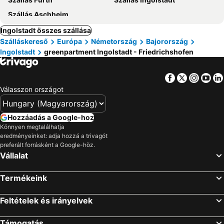
Szállás Aschheim
Ingolstadt összes szállása
Szálláskereső
Európa
Németország
Bajorország
Ingolstadt
greenpartment Ingolstadt - Friedrichshofen
Facebook
Twitter
Insta
Yo
Válasszon országot
Hozzáadás a Google-hoz
Könnyen megtalálhatja
eredményeinket: adja hozzá a trivagót
preferált forrásként a Google-höz.
Vállalat
Termékeink
Feltételek és irányelvek
Támogatás