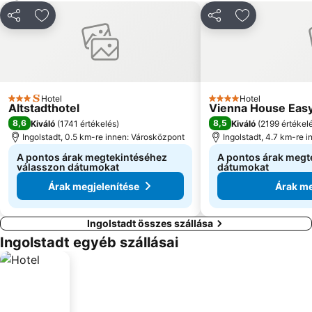
Megosztás
Hozzáadás a kedvencekhez
Megosztás
Hozzáadás a
Hotel
Hotel
3 Kategória
4 Kategória
Altstadthotel
Vienna House Eas
8,6
8,5
Kiváló
(
1741 értékelés
)
Kiváló
(
2199 értékel
Ingolstadt, 0.5 km-re innen: Városközpont
Ingolstadt, 4.7 km-re 
A pontos árak megtekintéséhez
A pontos árak megt
válasszon dátumokat
dátumokat
Árak megjelenítése
Árak me
Ingolstadt összes szállása
Ingolstadt egyéb szállásai