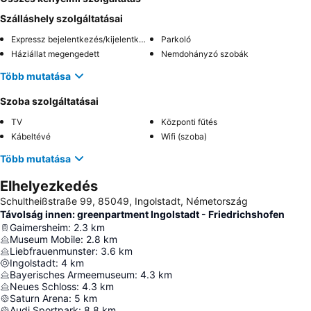
Szálláshely szolgáltatásai
Expressz bejelentkezés/kijelentkezés
Parkoló
Háziállat megengedett
Nemdohányzó szobák
Több mutatása
Szoba szolgáltatásai
TV
Központi fűtés
Kábeltévé
Wifi (szoba)
Több mutatása
Elhelyezkedés
Schultheißstraße 99, 85049, Ingolstadt, Németország
Távolság innen: greenpartment Ingolstadt - Friedrichshofen
Gaimersheim
:
2.3
km
Museum Mobile
:
2.8
km
Liebfrauenmunster
:
3.6
km
Ingolstadt
:
4
km
Bayerisches Armeemuseum
:
4.3
km
Neues Schloss
:
4.3
km
Saturn Arena
:
5
km
Audi Sportpark
:
8.8
km