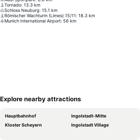
Tornado
:
13.3
km
Schloss Neuburg
:
15.1
km
Römischer Wachturm (Limes) 15/11
:
18.3
km
Munich International Airport
:
56
km
Explore nearby attractions
Nagy méretű térkép
Hauptbahnhof
Ingolstadt-Mitte
Kloster Scheyern
Ingolstadt Village