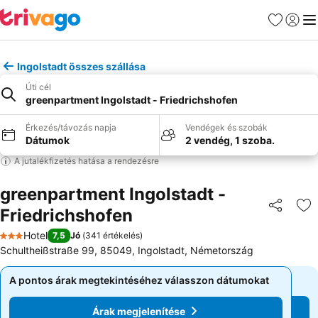
Kedvencek
Bejelen
Me
Ingolstadt összes szállása
Úti cél
greenpartment Ingolstadt - Friedrichshofen
Érkezés/távozás napja
Vendégek és szobák
Dátumok
2 vendég, 1 szoba.
A jutalékfizetés hatása a rendezésre
greenpartment Ingolstadt -
Friedrichshofen
Megosztá
Ho
Hotel
7,5
Jó
(
341 értékelés
)
3 Kategória
Schultheißstraße 99, 85049, Ingolstadt, Németország
A pontos árak megtekintéséhez válasszon dátumokat
A pontos árak megtekintéséhez válasszon dátumokat
Árak megjelenítése
Árak megjelenítése