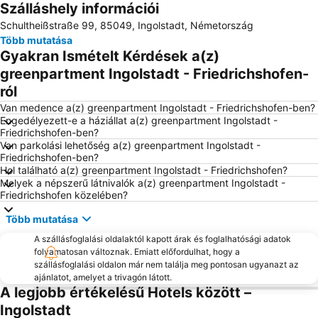
Szálláshely információi
Schultheißstraße 99, 85049, Ingolstadt, Németország
Több mutatása
Gyakran Ismételt Kérdések a(z)
greenpartment Ingolstadt - Friedrichshofen-
ról
Van medence a(z) greenpartment Ingolstadt - Friedrichshofen-ben?
Engedélyezett-e a háziállat a(z) greenpartment Ingolstadt -
Friedrichshofen-ben?
Van parkolási lehetőség a(z) greenpartment Ingolstadt -
Friedrichshofen-ben?
Hol található a(z) greenpartment Ingolstadt - Friedrichshofen?
Melyek a népszerű látnivalók a(z) greenpartment Ingolstadt -
Friedrichshofen közelében?
Több mutatása
A szállásfoglalási oldalaktól kapott árak és foglalhatósági adatok
folyamatosan változnak. Emiatt előfordulhat, hogy a
szállásfoglalási oldalon már nem találja meg pontosan ugyanazt az
ajánlatot, amelyet a trivagón látott.
A legjobb értékelésű Hotels között –
Ingolstadt