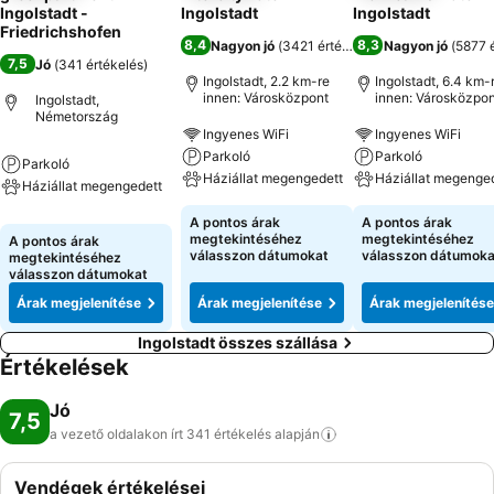
Ingolstadt -
Ingolstadt
Ingolstadt
Friedrichshofen
8,4
8,3
Nagyon jó
(
3421 értékelés
)
Nagyon jó
(
5877 
7,5
Jó
(
341 értékelés
)
Ingolstadt, 2.2 km-re
Ingolstadt, 6.4 km-
innen: Városközpont
innen: Városközpon
Ingolstadt,
Németország
Ingyenes WiFi
Ingyenes WiFi
Parkoló
Parkoló
Parkoló
Háziállat megengedett
Háziállat megenge
Háziállat megengedett
A pontos árak
A pontos árak
megtekintéséhez
megtekintéséhez
A pontos árak
válasszon dátumokat
válasszon dátumoka
megtekintéséhez
válasszon dátumokat
Árak megjelenítése
Árak megjelenítése
Árak megjelenítése
Ingolstadt összes szállása
Értékelések
Jó
7,5
a vezető oldalakon írt 341 értékelés
alapján
Vendégek értékelései