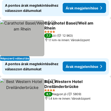
A pontos árak megtekintéséhez
Árak megjelenítése
válasszon dátumokat
Carathotel Basel/Weil am
Megosztás
Hozzáadás a kedvencekhez
Rhein
4 Kategória
7,7
Jó
12 963
1.1 km-re innen: Városközpont
Népszerű választás
A pontos árak megtekintéséhez
Árak megjelenítése
válasszon dátumokat
Best Western Hotel
Megosztás
Hozzáadás a kedvencekhez
Dreiländerbrücke
4 Kategória
8,1
Nagyon jó
5809
1.4 km-re innen: Városközpont