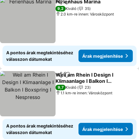
Ferienhaus Marina
Megosztás
Hozzáadás a kedvencekhez
9,2
Kiváló
35
2.0 km-re innen: Városközpont
A pontos árak megtekintéséhez
Árak megjelenítése
válasszon dátumokat
Weil am Rhein I Design I
Megosztás
Hozzáadás a kedvencekhez
Klimaanlage I Balkon I
Boxspring I Nespresso
9,7
Kiváló
23
1.1 km-re innen: Városközpont
A pontos árak megtekintéséhez
Árak megjelenítése
válasszon dátumokat