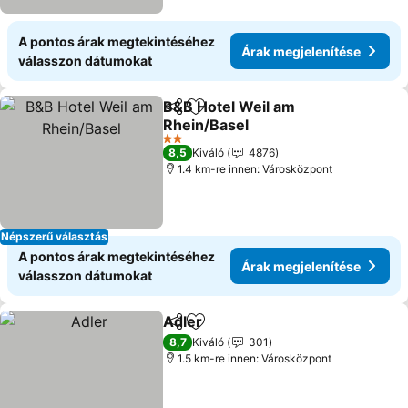
A pontos árak megtekintéséhez
Árak megjelenítése
válasszon dátumokat
B&B Hotel Weil am
Megosztás
Hozzáadás a kedvencekhez
Rhein/Basel
2 Kategória
8,5
Kiváló
4876
1.4 km-re innen: Városközpont
Népszerű választás
A pontos árak megtekintéséhez
Árak megjelenítése
válasszon dátumokat
Adler
Megosztás
Hozzáadás a kedvencekhez
8,7
Kiváló
301
1.5 km-re innen: Városközpont