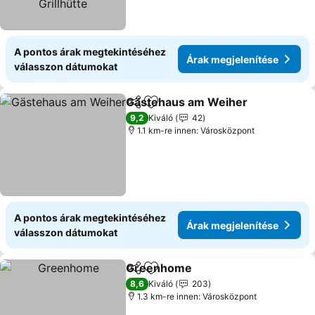
A pontos árak megtekintéséhez
Árak megjelenítése
válasszon dátumokat
Gästehaus am Weiher
Megosztás
Hozzáadás a kedvencekhez
9,2
Kiváló
42
1.1 km-re innen: Városközpont
A pontos árak megtekintéséhez
Árak megjelenítése
válasszon dátumokat
Greenhome
Megosztás
Hozzáadás a kedvencekhez
8,6
Kiváló
203
1.3 km-re innen: Városközpont