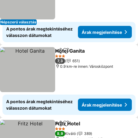
Népszerű választás
A pontos árak megtekintéséhez
Árak megjelenítése
válasszon dátumokat
Hotel Ganita
Megosztás
Hozzáadás a kedvencekhez
3 Kategória
7,3
651
0.9 km-re innen: Városközpont
A pontos árak megtekintéséhez
Árak megjelenítése
válasszon dátumokat
Fritz Hotel
Megosztás
Hozzáadás a kedvencekhez
3 Kategória
8,9
Kiváló
389