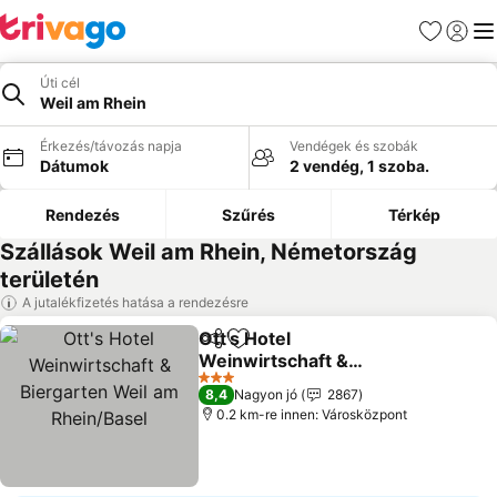
Kedvencek
Bejelen
Me
Úti cél
Weil am Rhein
Érkezés/távozás napja
Vendégek és szobák
Dátumok
2 vendég, 1 szoba.
Rendezés
Szűrés
Térkép
Szállások Weil am Rhein, Németország
területén
A jutalékfizetés hatása a rendezésre
Ott's Hotel
Megosztás
Hozzáadás a kedvencekhez
Weinwirtschaft &
Biergarten Weil am
3 Kategória
8,4
Nagyon jó
2867
Rhein/Basel
0.2 km-re innen: Városközpont