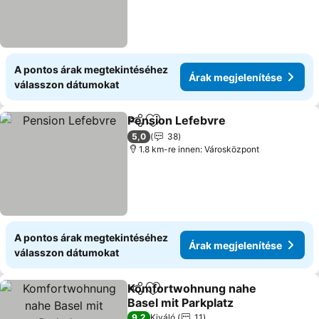
A pontos árak megtekintéséhez
Árak megjelenítése
válasszon dátumokat
Pension Lefebvre
Megosztás
Hozzáadás a kedvencekhez
5,0
38
1.8 km-re innen: Városközpont
A pontos árak megtekintéséhez
Árak megjelenítése
válasszon dátumokat
Komfortwohnung nahe
Megosztás
Hozzáadás a kedvencekhez
Basel mit Parkplatz
9,2
Kiváló
11