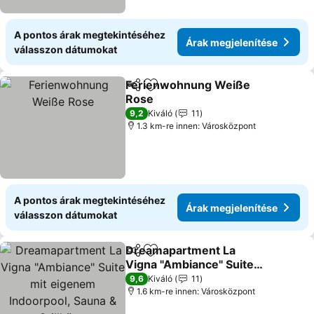
A pontos árak megtekintéséhez
Árak megjelenítése
válasszon dátumokat
Ferienwohnung Weiße
Megosztás
Hozzáadás a kedvencekhez
Rose
9,2
Kiváló
11
1.3 km-re innen: Városközpont
A pontos árak megtekintéséhez
Árak megjelenítése
válasszon dátumokat
Dreamapartment La
Megosztás
Hozzáadás a kedvencekhez
Vigna "Ambiance" Suite
mit eigenem Indoorpool,
9,6
Kiváló
11
Sauna & Grillhütte
1.6 km-re innen: Városközpont