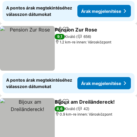
A pontos árak megtekintéséhez
Árak megjelenítése
válasszon dátumokat
Pension Zur Rose
Megosztás
Hozzáadás a kedvencekhez
9,1
Kiváló
656
1.2 km-re innen: Városközpont
A pontos árak megtekintéséhez
Árak megjelenítése
válasszon dátumokat
Bijoux am Dreiländereck!
Megosztás
Hozzáadás a kedvencekhez
8,6
Kiváló
42
0.9 km-re innen: Városközpont