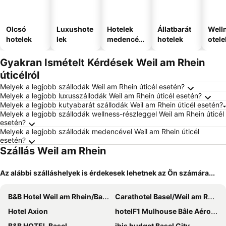
Olcsó
Luxushote
Hotelek
Állatbarát
Well
hotelek
lek
medencév
hotelek
otele
el
Gyakran Ismételt Kérdések Weil am Rhein
úticélról
Melyek a legjobb szállodák Weil am Rhein úticél esetén?
Melyek a legjobb luxusszállodák Weil am Rhein úticél esetén?
Melyek a legjobb kutyabarát szállodák Weil am Rhein úticél esetén?
Melyek a legjobb szállodák wellness-részleggel Weil am Rhein úticél
esetén?
Melyek a legjobb szállodák medencével Weil am Rhein úticél
esetén?
Szállás Weil am Rhein
Az alábbi szálláshelyek is érdekesek lehetnek az Ön számára...
B&B Hotel Weil am Rhein/Basel
Carathotel Basel/Weil am Rhein
Hotel Axion
hotelF1 Mulhouse Bâle Aéroport
B&B HOTEL Basel
ibis budget Basel City