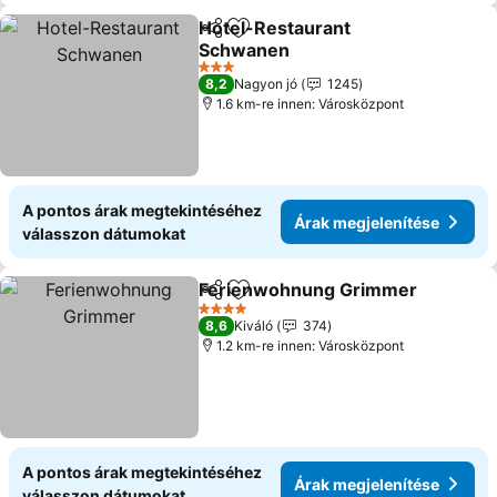
Hotel-Restaurant
Megosztás
Hozzáadás a kedvencekhez
Schwanen
3 Kategória
8,2
Nagyon jó
1245
1.6 km-re innen: Városközpont
A pontos árak megtekintéséhez
Árak megjelenítése
válasszon dátumokat
Ferienwohnung Grimmer
Megosztás
Hozzáadás a kedvencekhez
4 Kategória
8,6
Kiváló
374
1.2 km-re innen: Városközpont
A pontos árak megtekintéséhez
Árak megjelenítése
válasszon dátumokat