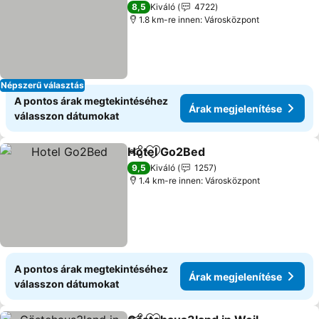
3 Kategória
8,5
Kiváló
4722
1.8 km-re innen: Városközpont
Népszerű választás
A pontos árak megtekintéséhez
Árak megjelenítése
válasszon dátumokat
Hotel Go2Bed
Megosztás
Hozzáadás a kedvencekhez
9,5
Kiváló
1257
1.4 km-re innen: Városközpont
A pontos árak megtekintéséhez
Árak megjelenítése
válasszon dátumokat