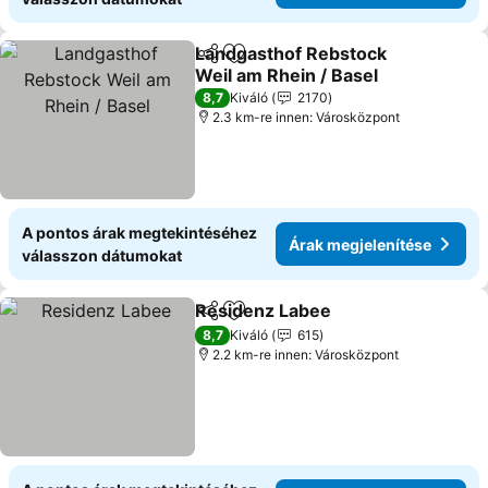
Landgasthof Rebstock
Megosztás
Hozzáadás a kedvencekhez
Weil am Rhein / Basel
8,7
Kiváló
2170
2.3 km-re innen: Városközpont
A pontos árak megtekintéséhez
Árak megjelenítése
válasszon dátumokat
Residenz Labee
Megosztás
Hozzáadás a kedvencekhez
8,7
Kiváló
615
2.2 km-re innen: Városközpont