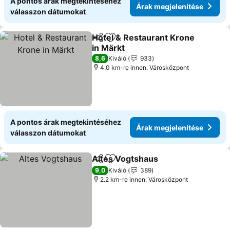
A pontos árak megtekintéséhez
Árak megjelenítése
válasszon dátumokat
Hotel & Restaurant Krone
Megosztás
Hozzáadás a kedvencekhez
in Märkt
8,6
Kiváló
933
4.0 km-re innen: Városközpont
A pontos árak megtekintéséhez
Árak megjelenítése
válasszon dátumokat
Altes Vogtshaus
Megosztás
Hozzáadás a kedvencekhez
9,0
Kiváló
389
2.2 km-re innen: Városközpont