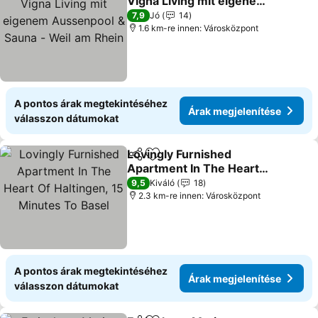
Vigna Living mit eigenem
Aussenpool & Sauna -
7,9
Jó
14
Weil am Rhein
1.6 km-re innen: Városközpont
A pontos árak megtekintéséhez
Árak megjelenítése
válasszon dátumokat
Lovingly Furnished
Megosztás
Hozzáadás a kedvencekhez
Apartment In The Heart
Of Haltingen, 15 Minutes
9,5
Kiváló
18
To Basel
2.3 km-re innen: Városközpont
A pontos árak megtekintéséhez
Árak megjelenítése
válasszon dátumokat