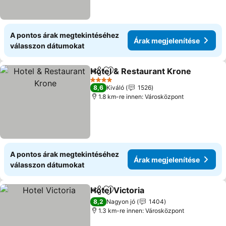
A pontos árak megtekintéséhez
Árak megjelenítése
válasszon dátumokat
Hotel & Restaurant Krone
Megosztás
Hozzáadás a kedvencekhez
4 Kategória
8,6
Kiváló
1526
1.8 km-re innen: Városközpont
A pontos árak megtekintéséhez
Árak megjelenítése
válasszon dátumokat
Hotel Victoria
Megosztás
Hozzáadás a kedvencekhez
8,2
Nagyon jó
1404
1.3 km-re innen: Városközpont