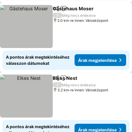
Gästehaus Moser
Megosztás
Hozzáadás a kedvencekhez
/
Még nincs értékelve
2.0 km-re innen: Városközpont
A pontos árak megtekintéséhez
Árak megjelenítése
válasszon dátumokat
Elkes Nest
Megosztás
Hozzáadás a kedvencekhez
/
Még nincs értékelve
3.2 km-re innen: Városközpont
A pontos árak megtekintéséhez
Árak megjelenítése