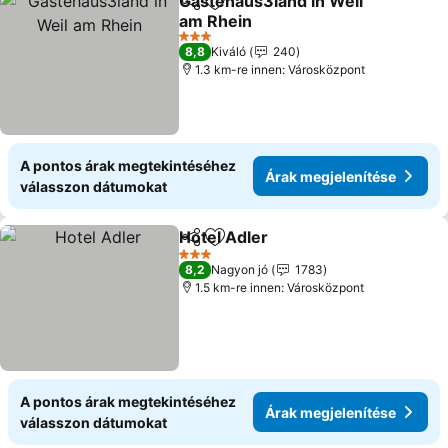
Gästehaus3land in Weil
Megosztás
Hozzáadás a kedvencekhez
am Rhein
3 Kategória
8,8
Kiváló
240
1.3 km-re innen: Városközpont
A pontos árak megtekintéséhez
Árak megjelenítése
válasszon dátumokat
Hotel Adler
Megosztás
Hozzáadás a kedvencekhez
3 Kategória
8,2
Nagyon jó
1783
1.5 km-re innen: Városközpont
A pontos árak megtekintéséhez
Árak megjelenítése
válasszon dátumokat