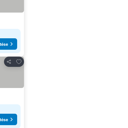
tése
Hozzáadás a kedvencekhez
Megosztás
tése