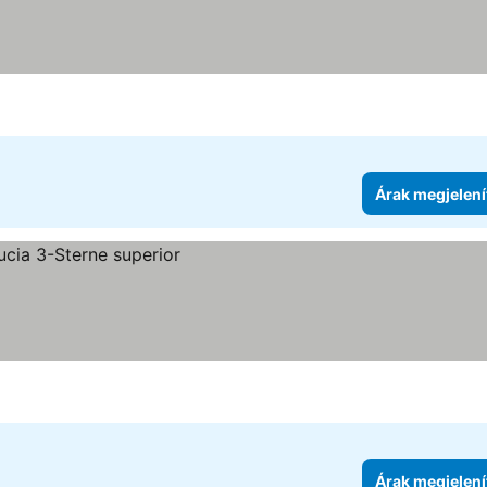
Árak megjelení
ése
Árak megjelení