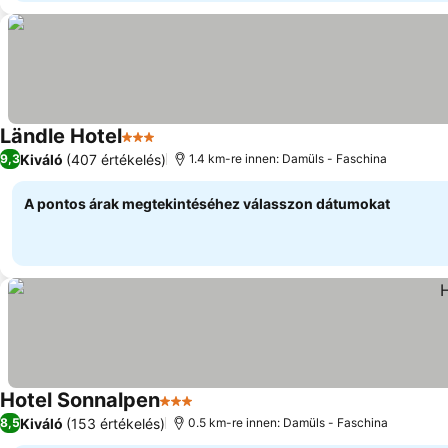
Ländle Hotel
3 Kategória
Árak megjelenítése
Kiváló
(407 értékelés)
9,3
1.4 km-re innen: Damüls - Faschina
A pontos árak megtekintéséhez válasszon dátumokat
Hotel Sonnalpen
3 Kategória
Árak megjelenítése
Kiváló
(153 értékelés)
8,5
0.5 km-re innen: Damüls - Faschina