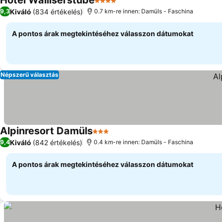
Hotel Walliserstube
4 Kategória
Árak megjelenítése
Kiváló
(834 értékelés)
9,3
0.7 km-re innen: Damüls - Faschina
A pontos árak megtekintéséhez válasszon dátumokat
Népszerű választás
Alpinresort Damüls
3 Kategória
Árak megjelenítése
Kiváló
(842 értékelés)
9,4
0.4 km-re innen: Damüls - Faschina
A pontos árak megtekintéséhez válasszon dátumokat