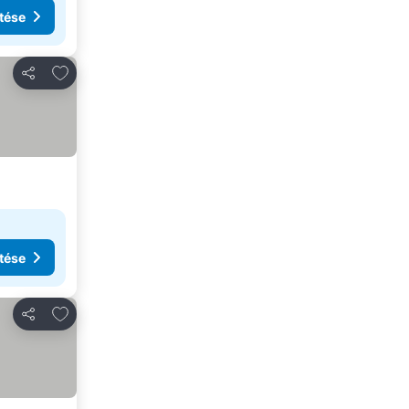
tése
Hozzáadás a kedvencekhez
Megosztás
tése
Hozzáadás a kedvencekhez
Megosztás