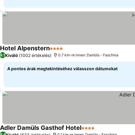
Hotel Alpenstern
4 Kategória
Árak megjelenítése
Kiváló
(1002 értékelés)
9,1
0.7 km-re innen: Damüls - Faschina
A pontos árak megtekintéséhez válasszon dátumokat
Adler Damüls Gasthof Hotel
4 Kategória
Árak megjeleníté
Kiváló
(633 értékelés)
8,6
0.1 km-re innen: Damüls - Faschina