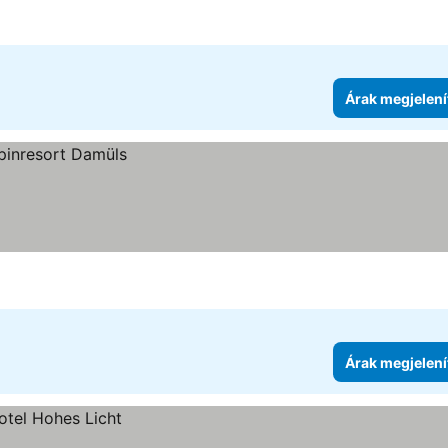
Árak megjelení
Árak megjelení