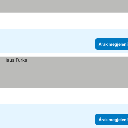
gória
ak megjelenítése
Árak megjelení
Árak megjelení