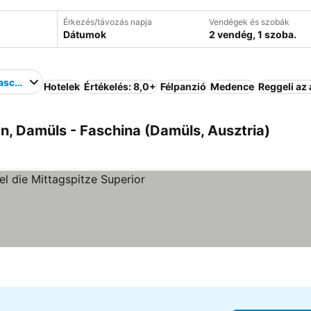
Érkezés/távozás napja
Vendégek és szobák
Dátumok
2 vendég, 1 szoba.
aschina
Hotelek
Értékelés: 8,0+
Félpanzió
Medence
Reggeli az
n, Damüls - Faschina (Damüls, Ausztria)
gória
Árak megjelenítése