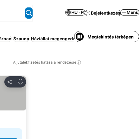
HU · Ft
Menü
Bejelentkezés
Megtekintés térképen
 árban
Szauna
Háziállat megengedett
Parkoló
Beltéri medence
A
A jutalékfizetés hatása a rendezésre
Hozzáadás a kedvencekhez
Megosztás