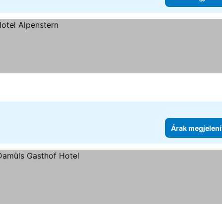
Árak megjelení
se