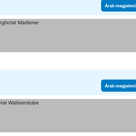
Árak megjelení
Árak megjelení