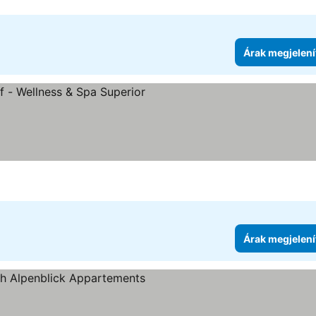
Árak megjelení
ória
rak megjelenítése
Árak megjelení