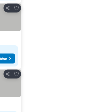
Hozzáadás a kedvencekhez
Megosztás
tése
Hozzáadás a kedvencekhez
Megosztás