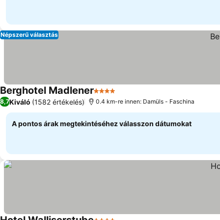
Népszerű választás
Berghotel Madlener
4 Kategória
Árak megjelenítése
Kiváló
(1582 értékelés)
8,7
0.4 km-re innen: Damüls - Faschina
A pontos árak megtekintéséhez válasszon dátumokat