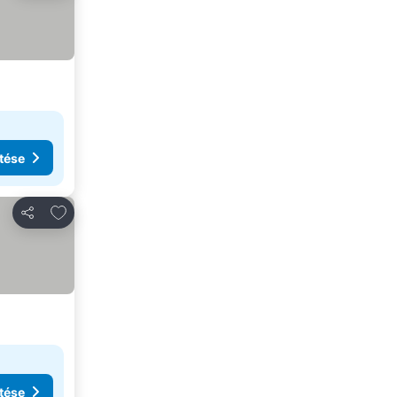
tése
Hozzáadás a kedvencekhez
Megosztás
tése