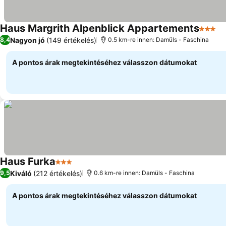
Haus Margrith Alpenblick Appartements
3 Kate
Ár
Nagyon jó
(149 értékelés)
8,4
0.5 km-re innen: Damüls - Faschina
A pontos árak megtekintéséhez válasszon dátumokat
Haus Furka
3 Kategória
Árak megjelenítése
Kiváló
(212 értékelés)
9,5
0.6 km-re innen: Damüls - Faschina
A pontos árak megtekintéséhez válasszon dátumokat