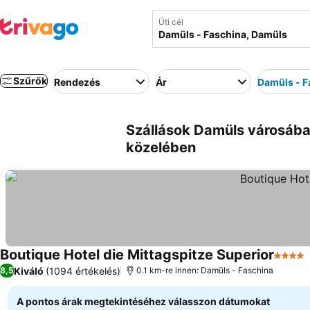
Úti cél
Szűrők
Rendezés
Ár
Damüls - F
Szállások Damüls városába
közelében
Boutique Hotel die Mittagspitze Superior
4 Kate
Kiváló
(1094 értékelés)
8,5
0.1 km-re innen: Damüls - Faschina
A pontos árak megtekintéséhez válasszon dátumokat