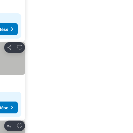
tése
Hozzáadás a kedvencekhez
Megosztás
tése
Hozzáadás a kedvencekhez
Megosztás