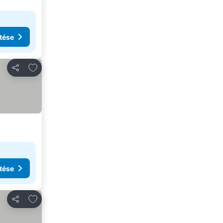
tése
Hozzáadás a kedvencekhez
Megosztás
tése
Hozzáadás a kedvencekhez
Megosztás