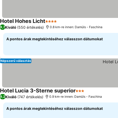
Hotel Hohes Licht
4 Kategória
Árak megjelenítése
Kiváló
(550 értékelés)
9,7
0.8 km-re innen: Damüls - Faschina
A pontos árak megtekintéséhez válasszon dátumokat
Népszerű választás
Hotel Lucia 3-Sterne superior
3 Kategória
Árak megjelenít
Kiváló
(747 értékelés)
9,2
0.9 km-re innen: Damüls - Faschina
A pontos árak megtekintéséhez válasszon dátumokat