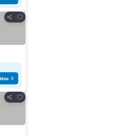
Hozzáadás a kedvencekhez
Megosztás
tése
Hozzáadás a kedvencekhez
Megosztás