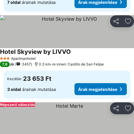
7 oldal
árainak mutatása
Árak megjelenítése
Megosztá
Ho
Hotel Skyview by LIVVO
Apartmanhotel
3 Kategória
7,6
Jó
3457
0.3 km-re innen: Castillo de San Felipe
23 653 Ft
Kezdőár:
3 oldal
árainak mutatása
Árak megjelenítése
Népszerű választás
Megosztá
Ho