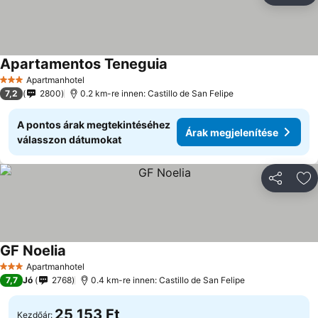
Apartamentos Teneguia
Apartmanhotel
3 Kategória
7,2
2800
0.2 km-re innen: Castillo de San Felipe
A pontos árak megtekintéséhez
Árak megjelenítése
válasszon dátumokat
Megosztá
Ho
GF Noelia
Apartmanhotel
3 Kategória
7,7
Jó
2768
0.4 km-re innen: Castillo de San Felipe
25 153 Ft
Kezdőár: