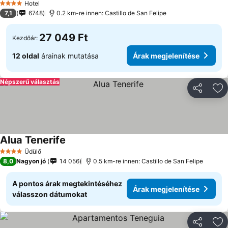
Hotel
4 Kategória
7,1
6748
0.2 km-re innen: Castillo de San Felipe
27 049 Ft
Kezdőár:
12 oldal
árainak mutatása
Árak megjelenítése
Népszerű választás
Megosztá
Ho
Alua Tenerife
Üdülő
4 Kategória
8,0
Nagyon jó
14 056
0.5 km-re innen: Castillo de San Felipe
A pontos árak megtekintéséhez
Árak megjelenítése
válasszon dátumokat
Megosztá
Ho