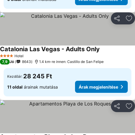
Megosztá
Ho
Catalonia Las Vegas - Adults Only
Hotel
4 Kategória
7,9
Jó
8643
1.4 km-re innen: Castillo de San Felipe
28 245 Ft
Kezdőár:
11 oldal
árainak mutatása
Árak megjelenítése
Megosztá
Ho