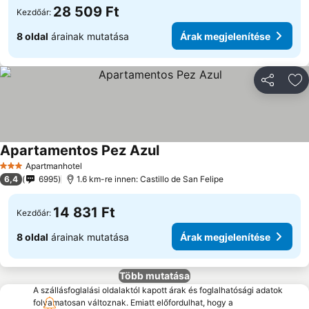
28 509 Ft
Kezdőár:
8 oldal
árainak mutatása
Árak megjelenítése
Megosztá
Ho
Apartamentos Pez Azul
Apartmanhotel
3 Kategória
6,4
6995
1.6 km-re innen: Castillo de San Felipe
14 831 Ft
Kezdőár:
8 oldal
árainak mutatása
Árak megjelenítése
Több mutatása
A szállásfoglalási oldalaktól kapott árak és foglalhatósági adatok
folyamatosan változnak. Emiatt előfordulhat, hogy a