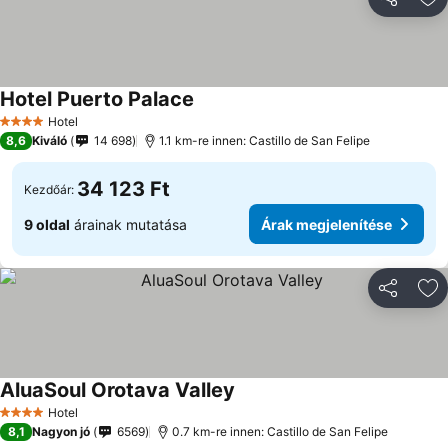
Megosztá
Ho
Hotel Puerto Palace
Hotel
4 Kategória
8,6
Kiváló
14 698
1.1 km-re innen: Castillo de San Felipe
34 123 Ft
Kezdőár:
9 oldal
árainak mutatása
Árak megjelenítése
Megosztá
Ho
AluaSoul Orotava Valley
Hotel
4 Kategória
8,1
Nagyon jó
6569
0.7 km-re innen: Castillo de San Felipe