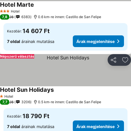
Hotel Marte
Hotel
3 Kategória
7,8
Jó
6383
0.6 km-re innen: Castillo de San Felipe
14 607 Ft
Kezdőár:
7 oldal
árainak mutatása
Árak megjelenítése
Népszerű választás
Megosztá
Ho
Hotel Sun Holidays
Hotel
1 Kategória
7,7
Jó
3206
0.5 km-re innen: Castillo de San Felipe
18 790 Ft
Kezdőár:
7 oldal
árainak mutatása
Árak megjelenítése