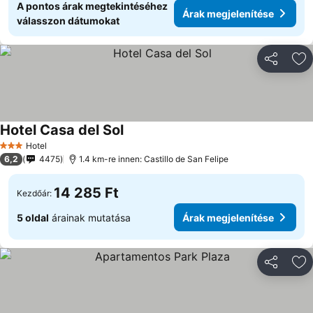
A pontos árak megtekintéséhez
Árak megjelenítése
válasszon dátumokat
Megosztá
Ho
Hotel Casa del Sol
Hotel
3 Kategória
6,2
4475
1.4 km-re innen: Castillo de San Felipe
14 285 Ft
Kezdőár:
5 oldal
árainak mutatása
Árak megjelenítése
Megosztá
Ho