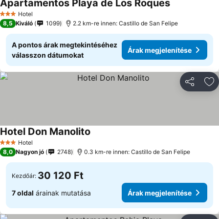
Apartamentos Playa de Los Roques
Hotel
3 Kategória
8,5
Kiváló
1099
2.2 km-re innen: Castillo de San Felipe
A pontos árak megtekintéséhez
Árak megjelenítése
válasszon dátumokat
Megosztá
Ho
Hotel Don Manolito
Hotel
3 Kategória
8,0
Nagyon jó
2748
0.3 km-re innen: Castillo de San Felipe
30 120 Ft
Kezdőár:
7 oldal
árainak mutatása
Árak megjelenítése