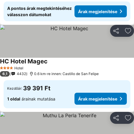
A pontos árak megtekintéséhez
Árak megjelenítése
válasszon dátumokat
Megosztá
Ho
HC Hotel Magec
Hotel
4 Kategória
6,1
4432
0.6 km-re innen: Castillo de San Felipe
39 391 Ft
Kezdőár:
1 oldal
árainak mutatása
Árak megjelenítése
Megosztá
Ho