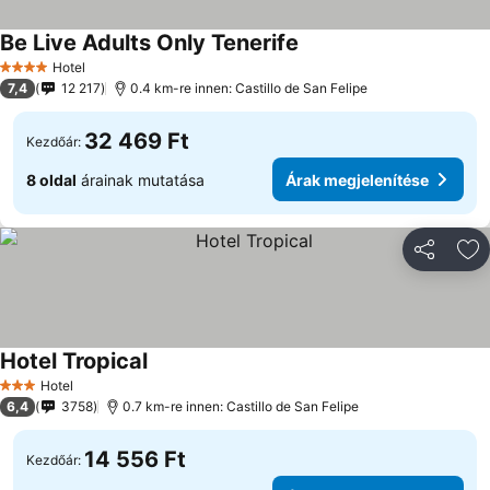
Be Live Adults Only Tenerife
Hotel
4 Kategória
7,4
12 217
0.4 km-re innen: Castillo de San Felipe
32 469 Ft
Kezdőár:
8 oldal
árainak mutatása
Árak megjelenítése
Megosztá
Ho
Hotel Tropical
Hotel
3 Kategória
6,4
3758
0.7 km-re innen: Castillo de San Felipe
14 556 Ft
Kezdőár: