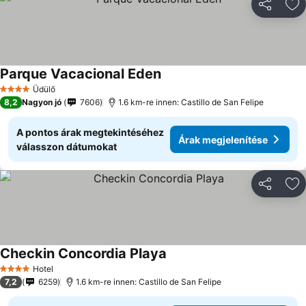
Megosztá
Ho
Parque Vacacional Eden
Üdülő
4 Kategória
8,2
Nagyon jó
7606
1.6 km-re innen: Castillo de San Felipe
A pontos árak megtekintéséhez
Árak megjelenítése
válasszon dátumokat
Megosztá
Ho
Checkin Concordia Playa
Hotel
4 Kategória
7,2
6259
1.6 km-re innen: Castillo de San Felipe