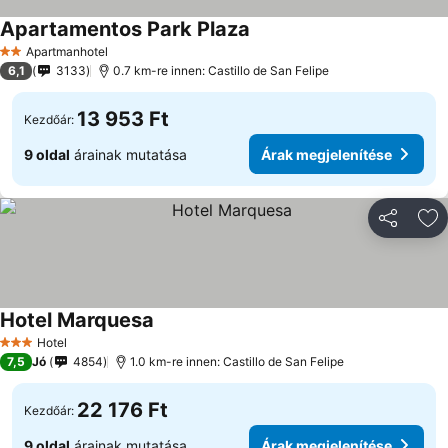
Apartamentos Park Plaza
Apartmanhotel
2 Kategória
6,1
3133
0.7 km-re innen: Castillo de San Felipe
13 953 Ft
Kezdőár:
9 oldal
árainak mutatása
Árak megjelenítése
Megosztá
Ho
Hotel Marquesa
Hotel
3 Kategória
7,5
Jó
4854
1.0 km-re innen: Castillo de San Felipe
22 176 Ft
Kezdőár:
9 oldal
árainak mutatása
Árak megjelenítése