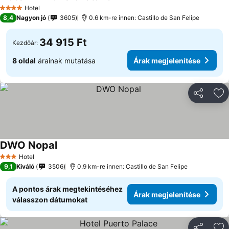
Hotel
4 Kategória
8,4
Nagyon jó
3605
0.6 km-re innen: Castillo de San Felipe
34 915 Ft
Kezdőár:
8 oldal
árainak mutatása
Árak megjelenítése
Megosztá
Ho
DWO Nopal
Hotel
3 Kategória
9,1
Kiváló
3506
0.9 km-re innen: Castillo de San Felipe
A pontos árak megtekintéséhez
Árak megjelenítése
válasszon dátumokat