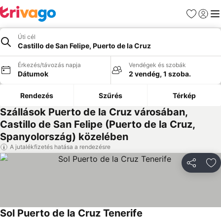
Kedvencek
Bejelen
Me
Úti cél
Castillo de San Felipe, Puerto de la Cruz
Érkezés/távozás napja
Vendégek és szobák
Dátumok
2 vendég, 1 szoba.
Rendezés
Szűrés
Térkép
Szállások Puerto de la Cruz városában,
Castillo de San Felipe (Puerto de la Cruz,
Spanyolország) közelében
A jutalékfizetés hatása a rendezésre
Megosztá
Ho
Sol Puerto de la Cruz Tenerife