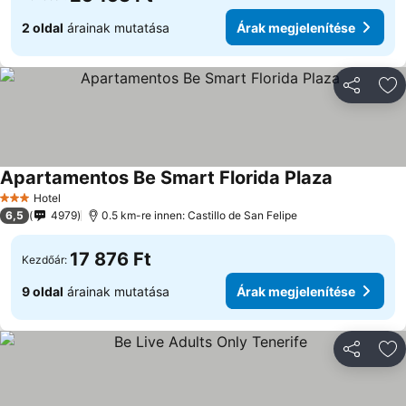
2 oldal
árainak mutatása
Árak megjelenítése
Megosztá
Ho
Apartamentos Be Smart Florida Plaza
Hotel
3 Kategória
6,5
4979
0.5 km-re innen: Castillo de San Felipe
17 876 Ft
Kezdőár:
9 oldal
árainak mutatása
Árak megjelenítése
Megosztá
Ho