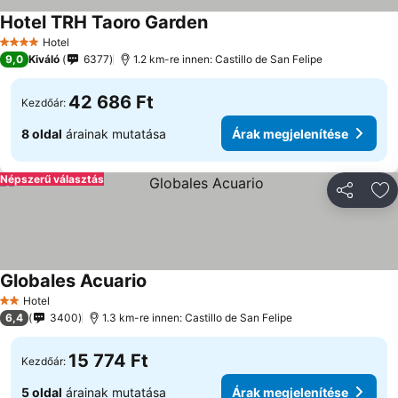
Hotel TRH Taoro Garden
Hotel
4 Kategória
9,0
Kiváló
6377
1.2 km-re innen: Castillo de San Felipe
42 686 Ft
Kezdőár:
8 oldal
árainak mutatása
Árak megjelenítése
Népszerű választás
Megosztá
Ho
Globales Acuario
Hotel
2 Kategória
6,4
3400
1.3 km-re innen: Castillo de San Felipe
15 774 Ft
Kezdőár:
5 oldal
árainak mutatása
Árak megjelenítése