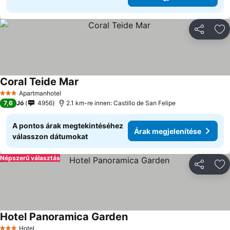
Megosztá
Ho
Coral Teide Mar
Apartmanhotel
3 Kategória
7,6
Jó
4956
2.1 km-re innen: Castillo de San Felipe
A pontos árak megtekintéséhez
Árak megjelenítése
válasszon dátumokat
Népszerű választás
Megosztá
Ho
Hotel Panoramica Garden
Hotel