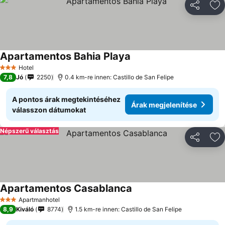
Megosztá
Ho
Apartamentos Bahia Playa
Hotel
3 Kategória
7,8
Jó
2250
0.4 km-re innen: Castillo de San Felipe
A pontos árak megtekintéséhez
Árak megjelenítése
válasszon dátumokat
Népszerű választás
Megosztá
Ho
Apartamentos Casablanca
Apartmanhotel
3 Kategória
8,9
Kiváló
8774
1.5 km-re innen: Castillo de San Felipe