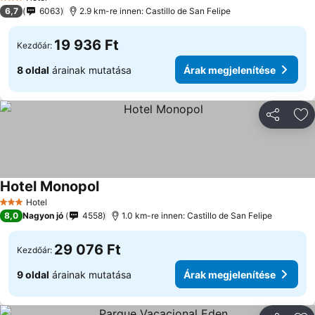
3 Kategória
6,7
6063
2.9 km-re innen: Castillo de San Felipe
19 936 Ft
Kezdőár:
8 oldal
árainak mutatása
Árak megjelenítése
Megosztá
Ho
Hotel Monopol
Hotel
3 Kategória
8,0
Nagyon jó
4558
1.0 km-re innen: Castillo de San Felipe
29 076 Ft
Kezdőár:
9 oldal
árainak mutatása
Árak megjelenítése