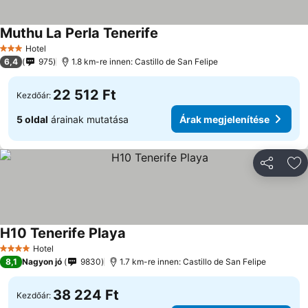
Muthu La Perla Tenerife
Hotel
3 Kategória
6,4
975
1.8 km-re innen: Castillo de San Felipe
22 512 Ft
Kezdőár:
5 oldal
árainak mutatása
Árak megjelenítése
Megosztá
Ho
H10 Tenerife Playa
Hotel
4 Kategória
8,1
Nagyon jó
9830
1.7 km-re innen: Castillo de San Felipe
38 224 Ft
Kezdőár: