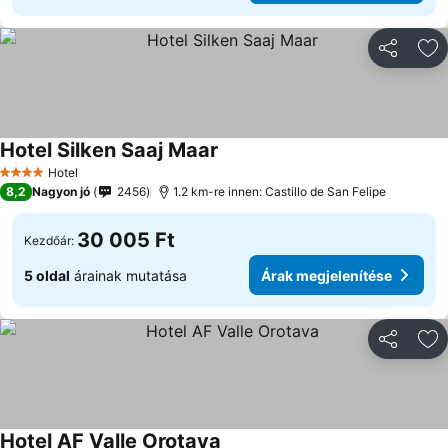
Megosztá
Ho
Hotel Silken Saaj Maar
Hotel
4 Kategória
8,2
Nagyon jó
2456
1.2 km-re innen: Castillo de San Felipe
30 005 Ft
Kezdőár:
5 oldal
árainak mutatása
Árak megjelenítése
Megosztá
Ho
Hotel AF Valle Orotava