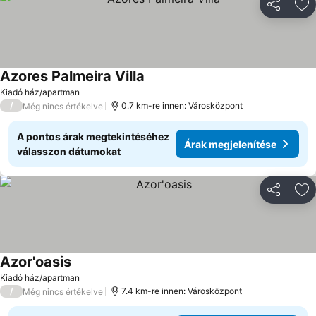
Megosztá
Ho
Azores Palmeira Villa
Kiadó ház/apartman
/
0.7 km-re innen: Városközpont
Még nincs értékelve
A pontos árak megtekintéséhez
Árak megjelenítése
válasszon dátumokat
Megosztá
Ho
Azor'oasis
Kiadó ház/apartman
/
7.4 km-re innen: Városközpont
Még nincs értékelve