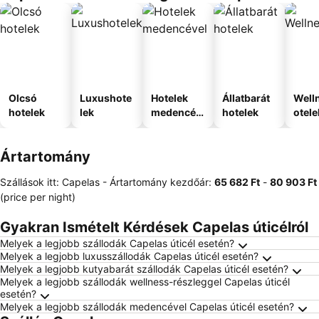
Olcsó
Luxushote
Hotelek
Állatbarát
Well
hotelek
lek
medencév
hotelek
otele
el
Ártartomány
Szállások itt: Capelas -
Ártartomány
kezdőár:
‎65 682 Ft
-
‎80 903 Ft
(price per night)
Gyakran Ismételt Kérdések Capelas úticélról
Melyek a legjobb szállodák Capelas úticél esetén?
Melyek a legjobb luxusszállodák Capelas úticél esetén?
Melyek a legjobb kutyabarát szállodák Capelas úticél esetén?
Melyek a legjobb szállodák wellness-részleggel Capelas úticél
esetén?
Melyek a legjobb szállodák medencével Capelas úticél esetén?