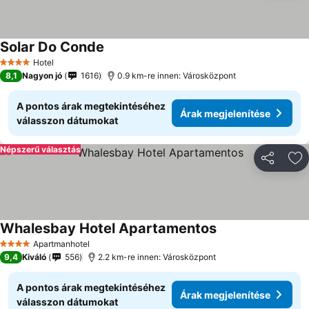
Solar Do Conde
Hotel
4 Kategória
8,1
Nagyon jó
1616
0.9 km-re innen: Városközpont
A pontos árak megtekintéséhez
Árak megjelenítése
válasszon dátumokat
Népszerű választás
Megosztá
Ho
Whalesbay Hotel Apartamentos
Apartmanhotel
4 Kategória
9,4
Kiváló
556
2.2 km-re innen: Városközpont
A pontos árak megtekintéséhez
Árak megjelenítése
válasszon dátumokat