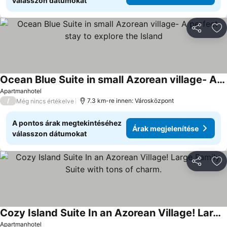
válasszon dátumokat
Megosztá
Ho
Ocean Blue Suite in small Azorean village- A perfect stay to explore the Island
Apartmanhotel
/
7.3 km-re innen: Városközpont
Még nincs értékelve
A pontos árak megtekintéséhez
Árak megjelenítése
válasszon dátumokat
Megosztá
Ho
Cozy Island Suite In an Azorean Village! Large Family Suite with tons of charm.
Apartmanhotel