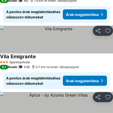
8,9
Kiváló
86
1.9 km-re innen: Városközpont
A pontos árak megtekintéséhez
Árak megjelenítése
válasszon dátumokat
Megosztá
Ho
Vila Emigrante
Apartmanhotel
3 Kategória
9,1
Kiváló
518
0.7 km-re innen: Városközpont
A pontos árak megtekintéséhez
Árak megjelenítése
válasszon dátumokat
Megosztá
Ho