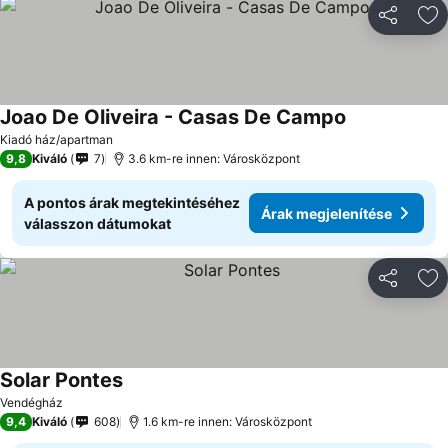
Megosztá
Ho
Joao De Oliveira - Casas De Campo
Kiadó ház/apartman
9,8
Kiváló
7
3.6 km-re innen: Városközpont
A pontos árak megtekintéséhez
Árak megjelenítése
válasszon dátumokat
Megosztá
Ho
Solar Pontes
Vendégház
9,4
Kiváló
608
1.6 km-re innen: Városközpont