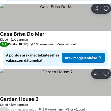
Megosztá
Ho
Casa Brisa Do Mar
Kiadó ház/apartman
8,7
Kiváló
30
1.6 km-re innen: Városközpont
A pontos árak megtekintéséhez
Árak megjelenítése
válasszon dátumokat
Megosztá
Ho
Garden House 2
Kiadó ház/apartman
/
2.9 km-re innen: Városközpont
Még nincs értékelve