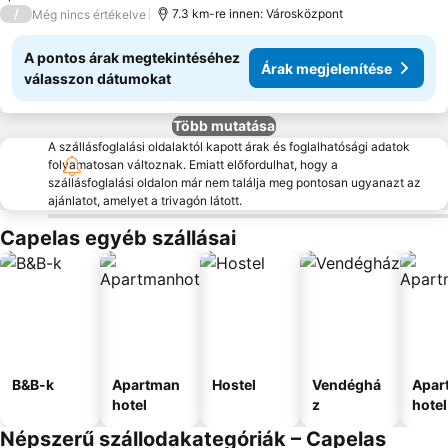
/
7.3 km-re innen: Városközpont
Még nincs értékelve
A pontos árak megtekintéséhez
Árak megjelenítése
válasszon dátumokat
Több mutatása
A szállásfoglalási oldalaktól kapott árak és foglalhatósági adatok
folyamatosan változnak. Emiatt előfordulhat, hogy a
szállásfoglalási oldalon már nem találja meg pontosan ugyanazt az
ajánlatot, amelyet a trivagón látott.
Capelas egyéb szállásai
B&B-k
Apartman
Hostel
Vendéghá
Apar
hotel
z
hotel
Népszerű szállodakategóriák – Capelas