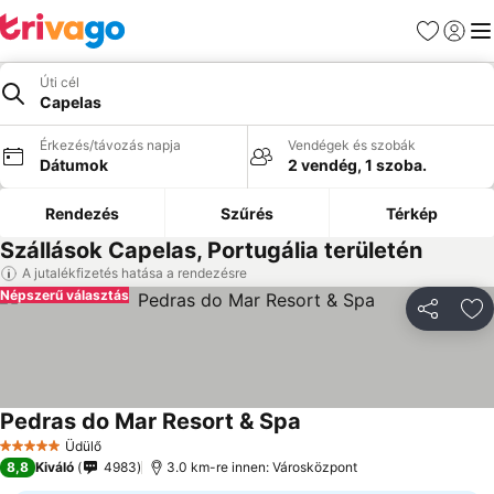
Kedvencek
Bejelen
Me
Úti cél
Capelas
Érkezés/távozás napja
Vendégek és szobák
Dátumok
2 vendég, 1 szoba.
Rendezés
Szűrés
Térkép
Szállások Capelas, Portugália területén
A jutalékfizetés hatása a rendezésre
Népszerű választás
Megosztá
Ho
Pedras do Mar Resort & Spa
Üdülő
5 Kategória
8,8
Kiváló
4983
3.0 km-re innen: Városközpont