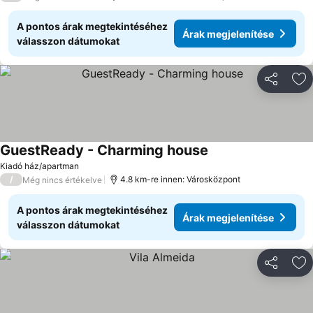
A pontos árak megtekintéséhez
Árak megjelenítése
válasszon dátumokat
Megosztá
Ho
GuestReady - Charming house
Kiadó ház/apartman
/
4.8 km-re innen: Városközpont
Még nincs értékelve
A pontos árak megtekintéséhez
Árak megjelenítése
válasszon dátumokat
Megosztá
Ho