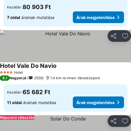
80 903 Ft
Kezdőár:
7 oldal
árainak mutatása
Árak megjelenítése
Megosztá
Ho
Hotel Vale Do Navio
Hotel
4 Kategória
8,1
Nagyon jó
2556
1.4 km-re innen: Városközpont
65 682 Ft
Kezdőár:
11 oldal
árainak mutatása
Árak megjelenítése
Népszerű választás
Megosztá
Ho