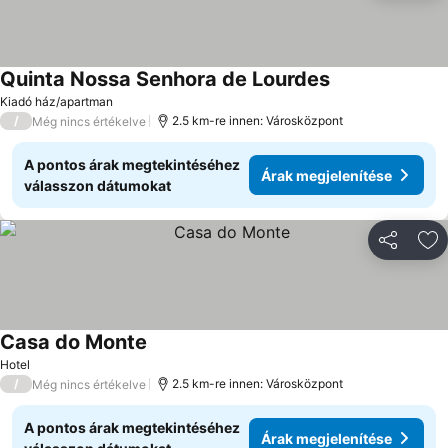
Quinta Nossa Senhora de Lourdes
Kiadó ház/apartman
/
2.5 km-re innen: Városközpont
Még nincs értékelve
A pontos árak megtekintéséhez
Árak megjelenítése
válasszon dátumokat
Megosztá
Ho
Casa do Monte
Hotel
/
2.5 km-re innen: Városközpont
Még nincs értékelve
A pontos árak megtekintéséhez
Árak megjelenítése