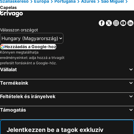
Szálláskereső
Európa
Portugália
Azures
São Miguel
Portimão, Algarve Szállás
Porto, Észak-Portugália Szállás
Capelas
Sâo Vicente, Madeira Szállás
Albufeira, Algarve Szállás
Faro, Algarve Szállás
Caniço, Madeira Szállás
Facebook
Twitter
Insta
Yo
Válasszon országot
Hozzáadás a Google-hoz
Könnyen megtalálhatja
eredményeinket: adja hozzá a trivagót
preferált forrásként a Google-höz.
Vállalat
Termékeink
Feltételek és irányelvek
Támogatás
Jelentkezzen be a tagok exkluzív