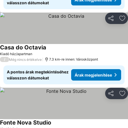
válasszon dátumokat
Megosztá
Ho
Casa do Octavia
Kiadó ház/apartman
/
7.3 km-re innen: Városközpont
Még nincs értékelve
A pontos árak megtekintéséhez
Árak megjelenítése
válasszon dátumokat
Megosztá
Ho
Fonte Nova Studio