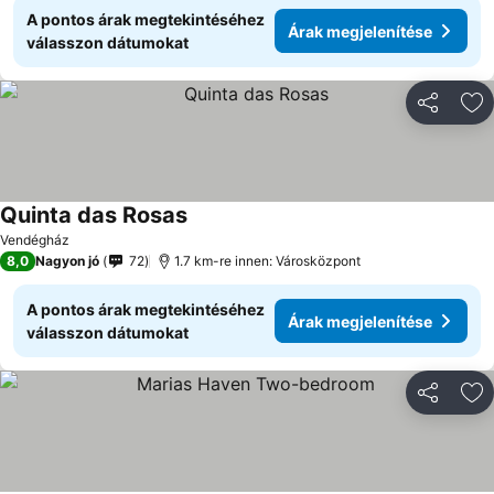
A pontos árak megtekintéséhez
Árak megjelenítése
válasszon dátumokat
Megosztá
Ho
Quinta das Rosas
Vendégház
8,0
Nagyon jó
72
1.7 km-re innen: Városközpont
A pontos árak megtekintéséhez
Árak megjelenítése
válasszon dátumokat
Megosztá
Ho