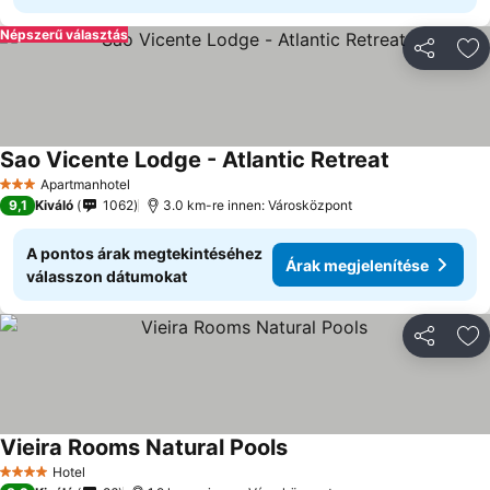
Népszerű választás
Megosztá
Ho
Sao Vicente Lodge - Atlantic Retreat
Apartmanhotel
3 Kategória
9,1
Kiváló
1062
3.0 km-re innen: Városközpont
A pontos árak megtekintéséhez
Árak megjelenítése
válasszon dátumokat
Megosztá
Ho
Vieira Rooms Natural Pools
Hotel
4 Kategória