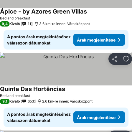
Ápice - by Azores Green Villas
Bed and breakfast
9,4
Kiváló
11
3.6 km-re innen: Városközpont
A pontos árak megtekintéséhez
Árak megjelenítése
válasszon dátumokat
Megosztá
Ho
Quinta Das Hortências
Bed and breakfast
9,1
Kiváló
653
2.6 km-re innen: Városközpont
A pontos árak megtekintéséhez
Árak megjelenítése
válasszon dátumokat