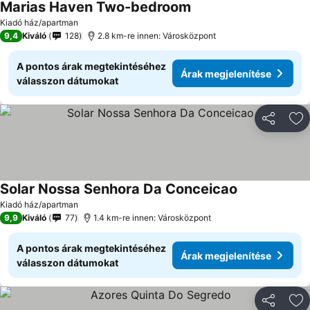
Marias Haven Two-bedroom
Kiadó ház/apartman
9,4
Kiváló
128
2.8 km-re innen: Városközpont
A pontos árak megtekintéséhez
Árak megjelenítése
válasszon dátumokat
Megosztá
Ho
Solar Nossa Senhora Da Conceicao
Kiadó ház/apartman
9,9
Kiváló
77
1.4 km-re innen: Városközpont
A pontos árak megtekintéséhez
Árak megjelenítése
válasszon dátumokat
Megosztá
Ho