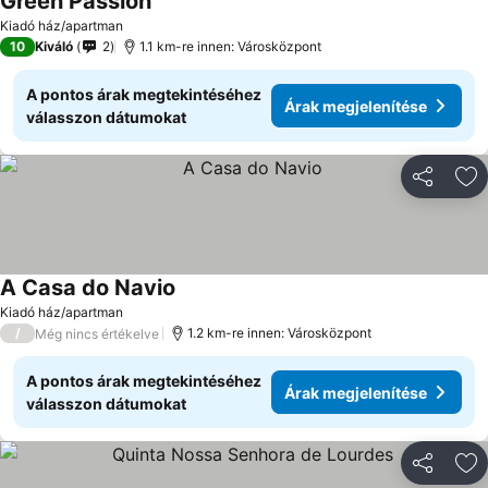
Green Passion
Kiadó ház/apartman
10
Kiváló
2
1.1 km-re innen: Városközpont
A pontos árak megtekintéséhez
Árak megjelenítése
válasszon dátumokat
Megosztá
Ho
A Casa do Navio
Kiadó ház/apartman
/
1.2 km-re innen: Városközpont
Még nincs értékelve
A pontos árak megtekintéséhez
Árak megjelenítése
válasszon dátumokat
Megosztá
Ho