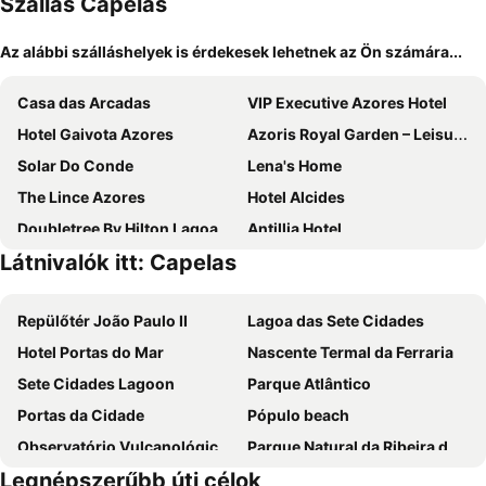
Szállás Capelas
Az alábbi szálláshelyek is érdekesek lehetnek az Ön számára...
Casa das Arcadas
VIP Executive Azores Hotel
Hotel Gaivota Azores
Azoris Royal Garden – Leisure & Conference Hotel
Solar Do Conde
Lena's Home
The Lince Azores
Hotel Alcides
Doubletree By Hilton Lagoa Azores
Antillia Hotel
Látnivalók itt: Capelas
MS Vila Nova
Neat Hotel Avenida
Hotel Do Colegio
The Azoriani Boutique, Ascend Hotel Collection
Repülőtér João Paulo II
Lagoa das Sete Cidades
Vila Gale Collection S.Miguel
Afternoon Desire
Hotel Portas do Mar
Nascente Termal da Ferraria
Hotel Vale Do Navio
Surf & Guest Lorena´s House
Sete Cidades Lagoon
Parque Atlântico
Hotel Ponta Delgada
Grand Hotel A&ccedil;ores Atl&acirc;ntico
Portas da Cidade
Pópulo beach
S&atilde;o Miguel Park Hotel
Hotel Marina Atl&acirc;ntico
Observatório Vulcanológico dos Açores
Parque Natural da Ribeira dos Caldeirões
Hotel Verde Mar & SPA
Aparthotel Barracuda
Legnépszerűbb úti célok
Poça da Dona Beija
Parque de Ribeira Grande
Comercial Boutique Guest House
Hotel Casa Hintze Ribeiro