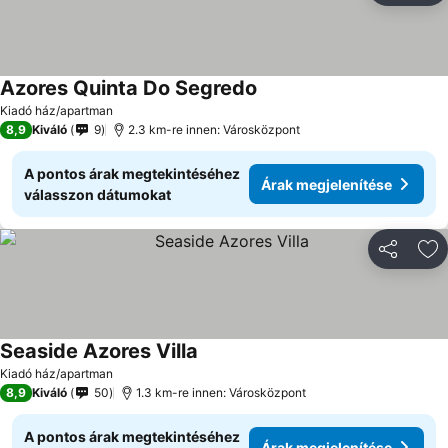
Azores Quinta Do Segredo
Kiadó ház/apartman
8,9
Kiváló
9
2.3 km-re innen: Városközpont
A pontos árak megtekintéséhez
Árak megjelenítése
válasszon dátumokat
Megosztá
Ho
Seaside Azores Villa
Kiadó ház/apartman
8,9
Kiváló
50
1.3 km-re innen: Városközpont
A pontos árak megtekintéséhez
Árak megjelenítése