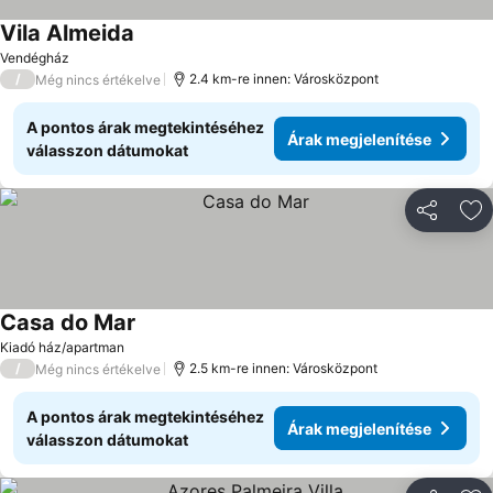
Vila Almeida
Vendégház
/
2.4 km-re innen: Városközpont
Még nincs értékelve
A pontos árak megtekintéséhez
Árak megjelenítése
válasszon dátumokat
Megosztá
Ho
Casa do Mar
Kiadó ház/apartman
/
2.5 km-re innen: Városközpont
Még nincs értékelve
A pontos árak megtekintéséhez
Árak megjelenítése
válasszon dátumokat