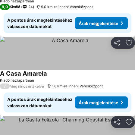
Kiadó ház/apartman
9,0
Kiváló
24
9.0 km-re innen: Városközpont
A pontos árak megtekintéséhez
Árak megjelenítése
válasszon dátumokat
Megosztá
Ho
A Casa Amarela
Kiadó ház/apartman
/
1.8 km-re innen: Városközpont
Még nincs értékelve
A pontos árak megtekintéséhez
Árak megjelenítése
válasszon dátumokat
Megosztá
Ho