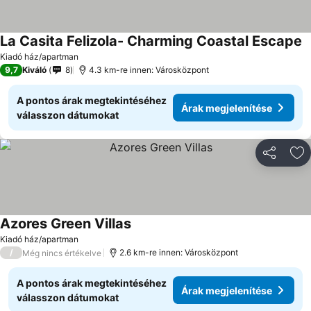
La Casita Felizola- Charming Coastal Escape
Kiadó ház/apartman
9,7
Kiváló
8
4.3 km-re innen: Városközpont
A pontos árak megtekintéséhez
Árak megjelenítése
válasszon dátumokat
Megosztá
Ho
Azores Green Villas
Kiadó ház/apartman
/
2.6 km-re innen: Városközpont
Még nincs értékelve
A pontos árak megtekintéséhez
Árak megjelenítése
válasszon dátumokat