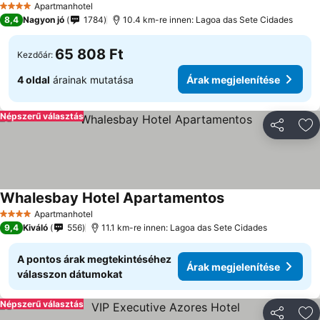
Apartmanhotel
4 Kategória
8,4
Nagyon jó
1784
10.4 km-re innen: Lagoa das Sete Cidades
65 808 Ft
Kezdőár:
4 oldal
árainak mutatása
Árak megjelenítése
Népszerű választás
Megosztá
Ho
Whalesbay Hotel Apartamentos
Apartmanhotel
4 Kategória
9,4
Kiváló
556
11.1 km-re innen: Lagoa das Sete Cidades
A pontos árak megtekintéséhez
Árak megjelenítése
válasszon dátumokat
Népszerű választás
Megosztá