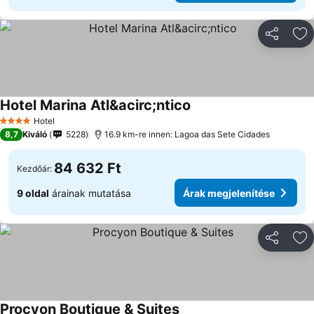
Megosztá
Ho
Hotel Marina Atl&acirc;ntico
Hotel
4 Kategória
8,7
Kiváló
5228
16.9 km-re innen: Lagoa das Sete Cidades
84 632 Ft
Kezdőár:
9 oldal
árainak mutatása
Árak megjelenítése
Megosztá
Ho
Procyon Boutique & Suites