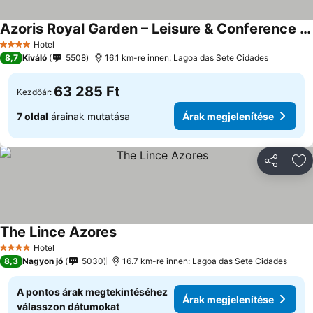
Azoris Royal Garden – Leisure & Conference Hotel
Hotel
4 Kategória
8,7
Kiváló
5508
16.1 km-re innen: Lagoa das Sete Cidades
63 285 Ft
Kezdőár:
7 oldal
árainak mutatása
Árak megjelenítése
Megosztá
Ho
The Lince Azores
Hotel
4 Kategória
8,3
Nagyon jó
5030
16.7 km-re innen: Lagoa das Sete Cidades
A pontos árak megtekintéséhez
Árak megjelenítése
válasszon dátumokat