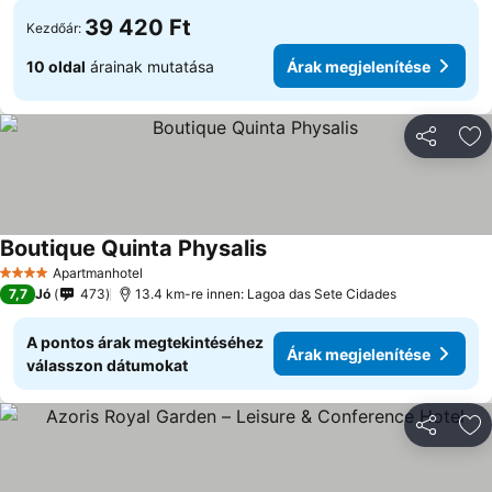
39 420 Ft
Kezdőár:
10 oldal
árainak mutatása
Árak megjelenítése
Megosztá
Ho
Boutique Quinta Physalis
Apartmanhotel
4 Kategória
7,7
Jó
473
13.4 km-re innen: Lagoa das Sete Cidades
A pontos árak megtekintéséhez
Árak megjelenítése
válasszon dátumokat
Megosztá
Ho