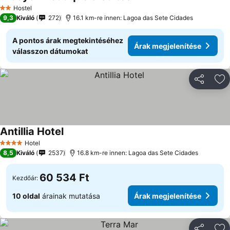
Hostel
2 Kategória
9,3
Kiváló
272
16.1 km-re innen: Lagoa das Sete Cidades
A pontos árak megtekintéséhez
Árak megjelenítése
válasszon dátumokat
Megosztá
Ho
Antillia Hotel
Hotel
4 Kategória
8,5
Kiváló
2537
16.8 km-re innen: Lagoa das Sete Cidades
60 534 Ft
Kezdőár:
10 oldal
árainak mutatása
Árak megjelenítése