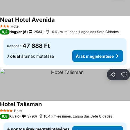
Neat Hotel Avenida
Hotel
3 Kategória
8,2
Nagyon jó
2584
16.6 km-re innen: Lagoa das Sete Cidades
47 688 Ft
Kezdőár:
7 oldal
árainak mutatása
Árak megjelenítése
Megosztá
Ho
Hotel Talisman
Hotel
4 Kategória
8,8
Kiváló
3796
16.4 km-re innen: Lagoa das Sete Cidades
A pontos árak megtekintéséhez