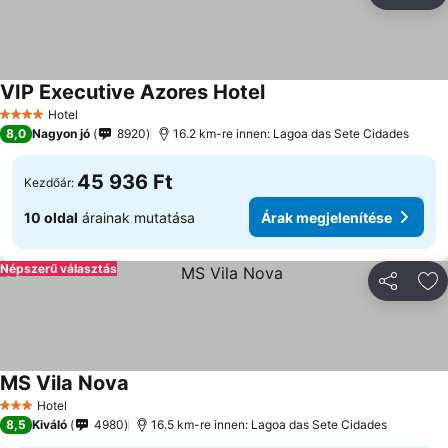
Ho
VIP Executive Azores Hotel
Hotel
4 Kategória
8,0
Nagyon jó
8920
16.2 km-re innen: Lagoa das Sete Cidades
45 936 Ft
Kezdőár:
10 oldal
árainak mutatása
Árak megjelenítése
Népszerű választás
Megosztá
Ho
MS Vila Nova
Hotel
3 Kategória
8,5
Kiváló
4980
16.5 km-re innen: Lagoa das Sete Cidades