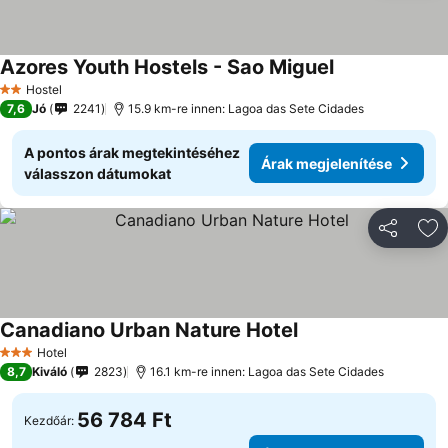
Azores Youth Hostels - Sao Miguel
Hostel
2 Kategória
7,6
Jó
2241
15.9 km-re innen: Lagoa das Sete Cidades
A pontos árak megtekintéséhez
Árak megjelenítése
válasszon dátumokat
Megosztá
Ho
Canadiano Urban Nature Hotel
Hotel
3 Kategória
8,7
Kiváló
2823
16.1 km-re innen: Lagoa das Sete Cidades
56 784 Ft
Kezdőár: