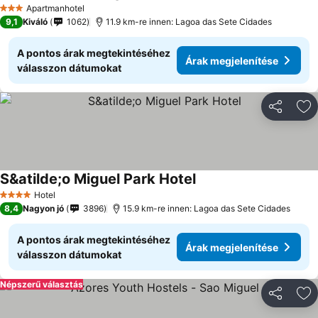
Apartmanhotel
3 Kategória
9,1
Kiváló
1062
11.9 km-re innen: Lagoa das Sete Cidades
A pontos árak megtekintéséhez
Árak megjelenítése
válasszon dátumokat
Megosztá
Ho
S&atilde;o Miguel Park Hotel
Hotel
4 Kategória
8,4
Nagyon jó
3896
15.9 km-re innen: Lagoa das Sete Cidades
A pontos árak megtekintéséhez
Árak megjelenítése
válasszon dátumokat
Népszerű választás
Megosztá
Ho