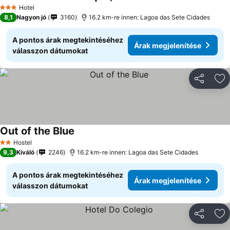
Hotel
3 Kategória
8,1
Nagyon jó
3160
16.2 km-re innen: Lagoa das Sete Cidades
A pontos árak megtekintéséhez
Árak megjelenítése
válasszon dátumokat
Megosztá
Ho
Out of the Blue
Hostel
2 Kategória
9,3
Kiváló
2246
16.2 km-re innen: Lagoa das Sete Cidades
A pontos árak megtekintéséhez
Árak megjelenítése
válasszon dátumokat
Megosztá
Ho