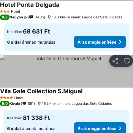
Hotel Ponta Delgada
Hotel
3 Kategória
8,2
Nagyon jó
3405
16.3 km-re innen: Lagoa das Sete Cidades
69 631 Ft
Kezdőár:
8 oldal
árainak mutatása
Árak megjelenítése
Megosztá
Ho
Vila Gale Collection S.Miguel
Hotel
4 Kategória
9,0
Kiváló
891
16.5 km-re innen: Lagoa das Sete Cidades
81 338 Ft
Kezdőár:
6 oldal
árainak mutatása
Árak megjelenítése