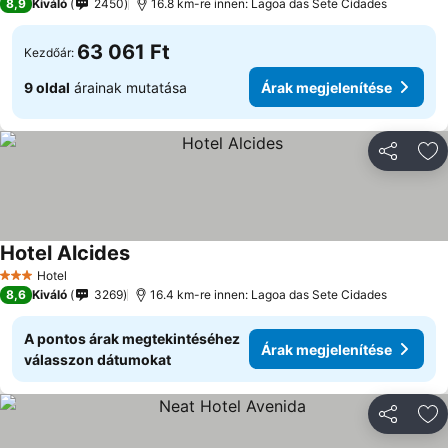
8,9
Kiváló
2450
16.8 km-re innen: Lagoa das Sete Cidades
63 061 Ft
Kezdőár:
9 oldal
árainak mutatása
Árak megjelenítése
Megosztá
Ho
Hotel Alcides
Hotel
3 Kategória
8,6
Kiváló
3269
16.4 km-re innen: Lagoa das Sete Cidades
A pontos árak megtekintéséhez
Árak megjelenítése
válasszon dátumokat
Megosztá
Ho