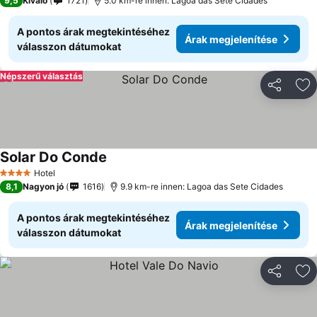
9,5
Kiváló
1721
5.0 km-re innen: Lagoa das Sete Cidades
A pontos árak megtekintéséhez
Árak megjelenítése
válasszon dátumokat
Népszerű választás
Megosztá
Ho
Solar Do Conde
Hotel
4 Kategória
8,1
Nagyon jó
1616
9.9 km-re innen: Lagoa das Sete Cidades
A pontos árak megtekintéséhez
Árak megjelenítése
válasszon dátumokat
Megosztá
Ho