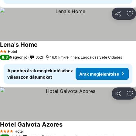
Megosztá
Ho
Lena's Home
Hotel
2 Kategória
8,3
Nagyon jó
652
16.0 km-re innen: Lagoa das Sete Cidades
A pontos árak megtekintéséhez
Árak megjelenítése
válasszon dátumokat
Megosztá
Ho
Hotel Gaivota Azores
Hotel
4 Kategória