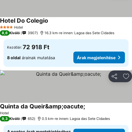
Hotel Do Colegio
Hotel
4 Kategória
8,6
Kiváló
3907
16.3 km-re innen: Lagoa das Sete Cidades
72 918 Ft
Kezdőár:
8 oldal
árainak mutatása
Árak megjelenítése
Megosztá
Ho
Quinta da Queir&amp;oacute;
Hotel
9,3
Kiváló
652
0.5 km-re innen: Lagoa das Sete Cidades
A pontos árak megtekintéséhez