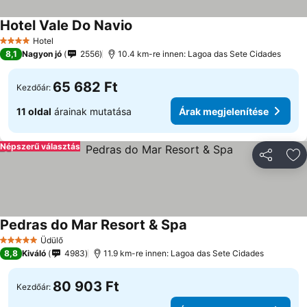
Hotel Vale Do Navio
Hotel
4 Kategória
8,1
Nagyon jó
2556
10.4 km-re innen: Lagoa das Sete Cidades
65 682 Ft
Kezdőár:
11 oldal
árainak mutatása
Árak megjelenítése
Népszerű választás
Megosztá
Ho
Pedras do Mar Resort & Spa
Üdülő
5 Kategória
8,8
Kiváló
4983
11.9 km-re innen: Lagoa das Sete Cidades
80 903 Ft
Kezdőár: