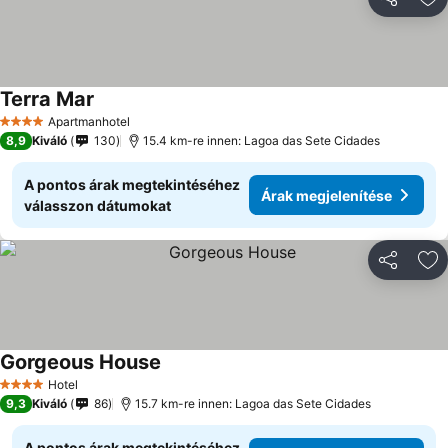
Megosztá
Ho
Terra Mar
Apartmanhotel
4 Kategória
8,9
Kiváló
130
15.4 km-re innen: Lagoa das Sete Cidades
A pontos árak megtekintéséhez
Árak megjelenítése
válasszon dátumokat
Megosztá
Ho
Gorgeous House
Hotel
4 Kategória
9,3
Kiváló
86
15.7 km-re innen: Lagoa das Sete Cidades
A pontos árak megtekintéséhez