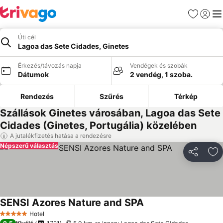
Kedvencek
Bejelen
Me
Úti cél
Lagoa das Sete Cidades, Ginetes
Érkezés/távozás napja
Vendégek és szobák
Dátumok
2 vendég, 1 szoba.
Rendezés
Szűrés
Térkép
Szállások Ginetes városában, Lagoa das Sete
Cidades (Ginetes, Portugália) közelében
A jutalékfizetés hatása a rendezésre
Népszerű választás
Megosztá
Ho
SENSI Azores Nature and SPA
Hotel
5 Kategória