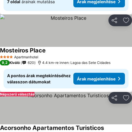
7 oldal
árainak mutatása
Árak megjelenítése
Megosztá
Ho
Mosteiros Place
Apartmanhotel
4 Kategória
9,2
Kiváló
620
4.4 km-re innen: Lagoa das Sete Cidades
A pontos árak megtekintéséhez
Árak megjelenítése
válasszon dátumokat
Népszerű választás
Megosztá
Ho
Acorsonho Apartamentos Turisticos