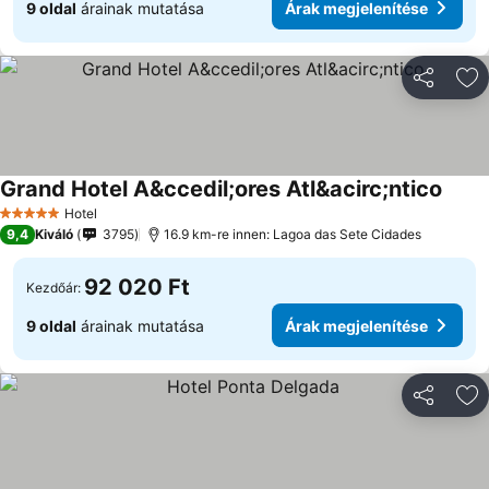
9 oldal
árainak mutatása
Árak megjelenítése
Megosztá
Ho
Grand Hotel A&ccedil;ores Atl&acirc;ntico
Hotel
5 Kategória
9,4
Kiváló
3795
16.9 km-re innen: Lagoa das Sete Cidades
92 020 Ft
Kezdőár:
9 oldal
árainak mutatása
Árak megjelenítése
Megosztá
Ho