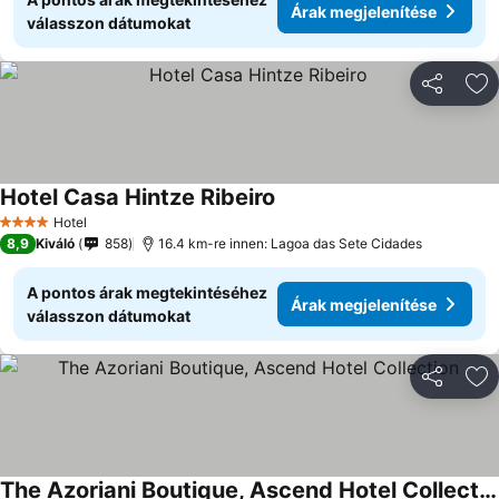
Árak megjelenítése
válasszon dátumokat
Megosztá
Ho
Hotel Casa Hintze Ribeiro
Hotel
4 Kategória
8,9
Kiváló
858
16.4 km-re innen: Lagoa das Sete Cidades
A pontos árak megtekintéséhez
Árak megjelenítése
válasszon dátumokat
Megosztá
Ho
The Azoriani Boutique, Ascend Hotel Collection