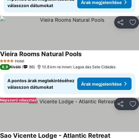
Árak megjelenítése
válasszon dátumokat
Megosztá
Ho
Vieira Rooms Natural Pools
Hotel
4 Kategória
8,9
Kiváló
86
10.8 km-re innen: Lagoa das Sete Cidades
A pontos árak megtekintéséhez
Árak megjelenítése
válasszon dátumokat
Népszerű választás
Megosztá
Ho
Sao Vicente Lodge - Atlantic Retreat