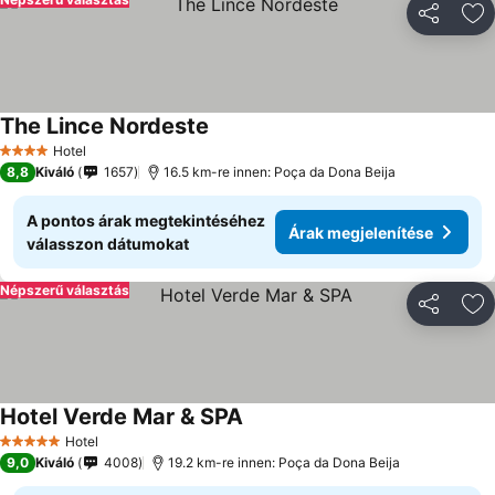
Megosztá
Ho
The Lince Nordeste
Hotel
4 Kategória
8,8
Kiváló
1657
16.5 km-re innen: Poça da Dona Beija
A pontos árak megtekintéséhez
Árak megjelenítése
válasszon dátumokat
Népszerű választás
Megosztá
Ho
Hotel Verde Mar & SPA
Hotel
5 Kategória
9,0
Kiváló
4008
19.2 km-re innen: Poça da Dona Beija