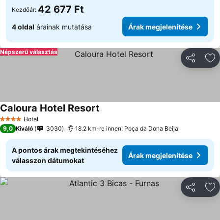
42 677 Ft
Kezdőár:
4 oldal
árainak mutatása
Árak megjelenítése
Népszerű választás
Megosztá
Ho
Caloura Hotel Resort
Hotel
4 Kategória
9,0
Kiváló
3030
18.2 km-re innen: Poça da Dona Beija
A pontos árak megtekintéséhez
Árak megjelenítése
válasszon dátumokat
Megosztá
Ho