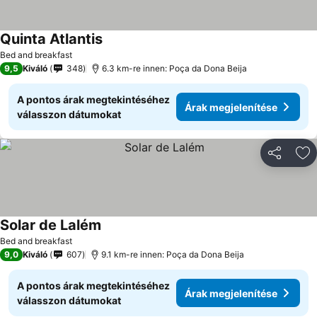
Quinta Atlantis
Bed and breakfast
9,5
Kiváló
348
6.3 km-re innen: Poça da Dona Beija
A pontos árak megtekintéséhez
Árak megjelenítése
válasszon dátumokat
Megosztá
Ho
Solar de Lalém
Bed and breakfast
9,0
Kiváló
607
9.1 km-re innen: Poça da Dona Beija
A pontos árak megtekintéséhez
Árak megjelenítése
válasszon dátumokat