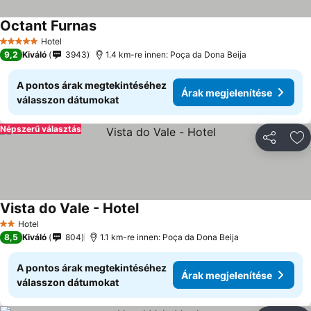
Octant Furnas
Hotel
5 Kategória
9,2
Kiváló
3943
1.4 km-re innen: Poça da Dona Beija
A pontos árak megtekintéséhez
Árak megjelenítése
válasszon dátumokat
Népszerű választás
Megosztá
Ho
Vista do Vale - Hotel
Hotel
2 Kategória
8,5
Kiváló
804
1.1 km-re innen: Poça da Dona Beija
A pontos árak megtekintéséhez
Árak megjelenítése
válasszon dátumokat