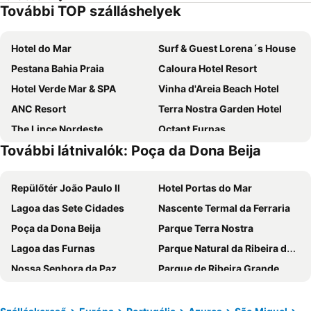
További TOP szálláshelyek
Hotel do Mar
Surf & Guest Lorena´s House
Pestana Bahia Praia
Caloura Hotel Resort
Hotel Verde Mar & SPA
Vinha d'Areia Beach Hotel
ANC Resort
Terra Nostra Garden Hotel
The Lince Nordeste
Octant Furnas
További látnivalók: Poça da Dona Beija
Vista do Vale - Hotel
Residencia Bem Estar Dona Adelina
Hotel Ribeira Grande
Volcanic Charming House
Repülőtér João Paulo II
Hotel Portas do Mar
ANC Experience Resort
Furnas Lake Forest Living
Lagoa das Sete Cidades
Nascente Termal da Ferraria
Poça da Dona Beija
Parque Terra Nostra
Lagoa das Furnas
Parque Natural da Ribeira dos Caldeirões
Nossa Senhora da Paz
Parque de Ribeira Grande
Pópulo beach
Observatório Vulcanológico dos Açores
Parque Atlântico
Portas da Cidade