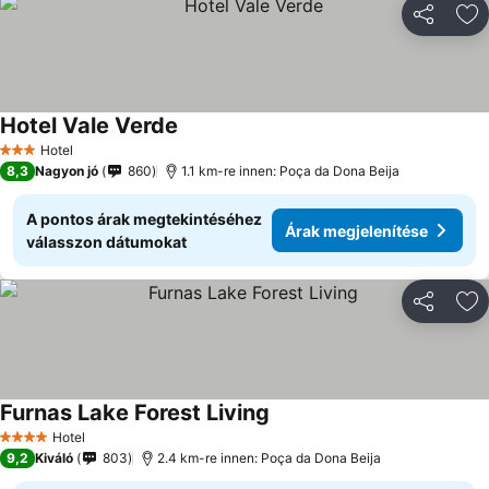
Megosztá
Ho
Hotel Vale Verde
Hotel
3 Kategória
8,3
Nagyon jó
860
1.1 km-re innen: Poça da Dona Beija
A pontos árak megtekintéséhez
Árak megjelenítése
válasszon dátumokat
Megosztá
Ho
Furnas Lake Forest Living
Hotel
4 Kategória
9,2
Kiváló
803
2.4 km-re innen: Poça da Dona Beija