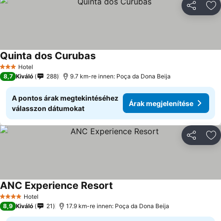
Megosztá
Ho
Quinta dos Curubas
Hotel
3 Kategória
8,7
Kiváló
288
9.7 km-re innen: Poça da Dona Beija
A pontos árak megtekintéséhez
Árak megjelenítése
válasszon dátumokat
Megosztá
Ho
ANC Experience Resort
Hotel
4 Kategória
8,9
Kiváló
21
17.9 km-re innen: Poça da Dona Beija