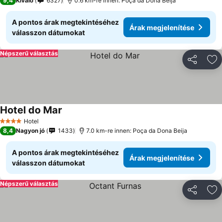
9,4
Kiváló
6327
0.6 km-re innen: Poça da Dona Beija
A pontos árak megtekintéséhez
Árak megjelenítése
válasszon dátumokat
Népszerű választás
Megosztá
Ho
Hotel do Mar
Hotel
4 Kategória
8,4
Nagyon jó
1433
7.0 km-re innen: Poça da Dona Beija
A pontos árak megtekintéséhez
Árak megjelenítése
válasszon dátumokat
Népszerű választás
Megosztá
Ho