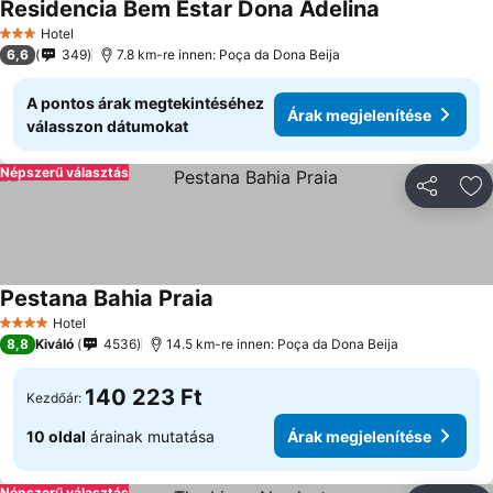
Residencia Bem Estar Dona Adelina
Hotel
3 Kategória
6,6
349
7.8 km-re innen: Poça da Dona Beija
A pontos árak megtekintéséhez
Árak megjelenítése
válasszon dátumokat
Népszerű választás
Megosztá
Ho
Pestana Bahia Praia
Hotel
4 Kategória
8,8
Kiváló
4536
14.5 km-re innen: Poça da Dona Beija
140 223 Ft
Kezdőár:
10 oldal
árainak mutatása
Árak megjelenítése
Népszerű választás