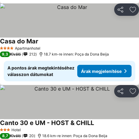
Megosztá
Ho
Casa do Mar
Apartmanhotel
4 Kategória
9,3
Kiváló
212
18.7 km-re innen: Poça da Dona Beija
A pontos árak megtekintéséhez
Árak megjelenítése
válasszon dátumokat
Megosztá
Ho
Canto 30 e UM - HOST & CHILL
Hotel
3 Kategória
8,7
Kiváló
20
18.6 km-re innen: Poça da Dona Beija