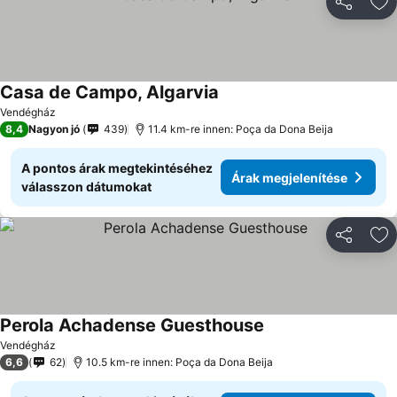
Megosztá
Ho
Casa de Campo, Algarvia
Vendégház
8,4
Nagyon jó
439
11.4 km-re innen: Poça da Dona Beija
A pontos árak megtekintéséhez
Árak megjelenítése
válasszon dátumokat
Megosztá
Ho
Perola Achadense Guesthouse
Vendégház
6,6
62
10.5 km-re innen: Poça da Dona Beija