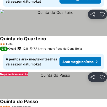
válasszon dátumokat
Megosztá
Ho
Quinta do Quarteiro
Hotel
2 Kategória
9,5
Kiváló
121
7.7 km-re innen: Poça da Dona Beija
A pontos árak megtekintéséhez
Árak megjelenítése
válasszon dátumokat
Népszerű választás
Megosztá
Ho
Quinta do Passo
Apartmanhotel