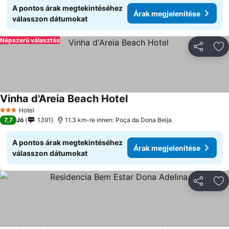
A pontos árak megtekintéséhez
Árak megjelenítése
válasszon dátumokat
Népszerű választás
Megosztá
Ho
Vinha d'Areia Beach Hotel
Hotel
3 Kategória
7,7
Jó
1391
11.3 km-re innen: Poça da Dona Beija
A pontos árak megtekintéséhez
Árak megjelenítése
válasszon dátumokat
Megosztá
Ho