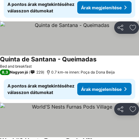
A pontos árak megtekintéséhez
Árak megjelenítése
válasszon dátumokat
Megosztá
Ho
Quinta de Santana - Queimadas
Bed and breakfast
8,3
Nagyon jó
229
0.7 km-re innen: Poça da Dona Beija
A pontos árak megtekintéséhez
Árak megjelenítése
válasszon dátumokat
Megosztá
Ho