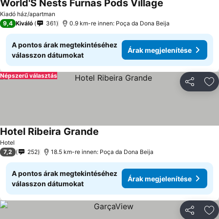
World'S Nests Furnas Pods Village
Kiadó ház/apartman
9,4
Kiváló
361
0.9 km-re innen: Poça da Dona Beija
A pontos árak megtekintéséhez
Árak megjelenítése
válasszon dátumokat
Népszerű választás
Megosztá
Ho
Hotel Ribeira Grande
Hotel
7,2
252
18.5 km-re innen: Poça da Dona Beija
A pontos árak megtekintéséhez
Árak megjelenítése
válasszon dátumokat
Megosztá
Ho