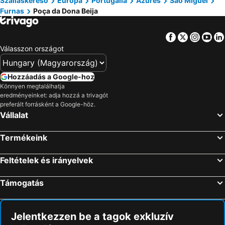
Szálláskereső
Európa
Portugália
Azures
São Miguel
Furnas
Poça da Dona Beija
Sete Cidades Lagoon
Complexo Piscinas Baía dos Anjos
Repülőtér de Santa Maria
Formosa beach
Facebook
Twitter
Insta
Yo
Piscinas Naturais de Porto Martins
Praia Grande
Válasszon országot
Praia da Silveira
Solar da Madre de Deus
Marina d' Angra
Hozzáadás a Google-hoz
Könnyen megtalálhatja
eredményeinket: adja hozzá a trivagót
preferált forrásként a Google-höz.
Vállalat
Termékeink
Feltételek és irányelvek
Támogatás
Jelentkezzen be a tagok exkluzív