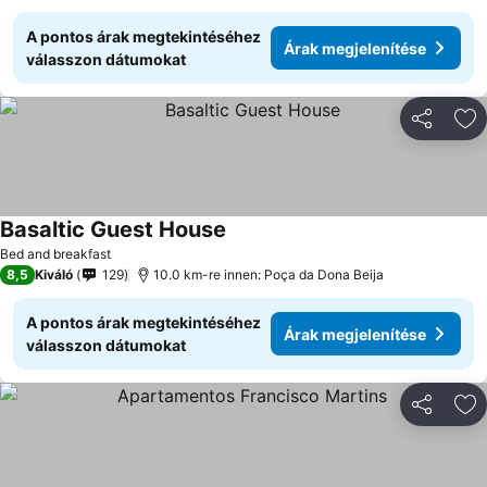
A pontos árak megtekintéséhez
Árak megjelenítése
válasszon dátumokat
Megosztá
Ho
Basaltic Guest House
Bed and breakfast
8,5
Kiváló
129
10.0 km-re innen: Poça da Dona Beija
A pontos árak megtekintéséhez
Árak megjelenítése
válasszon dátumokat
Megosztá
Ho