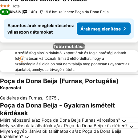
Hotel
3 Kategória
8,9
Kiváló
140
19.8 km-re innen: Poça da Dona Beija
A pontos árak megtekintéséhez
Árak megjelenítése
válasszon dátumokat
Több mutatása
A szállásfoglalási oldalaktól kapott árak és foglalhatósági adatok
folyamatosan változnak. Emiatt előfordulhat, hogy a
szállásfoglalási oldalon már nem találja meg pontosan ugyanazt az
ajánlatot, amelyet a trivagón látott.
Poça da Dona Beija (Furnas, Portugália)
Kapcsolat
Caldeiras das Furnas
,
9675
,
Poça da Dona Beija - Gyakran ismételt
kérdések
Miért népszerű a/az Poça da Dona Beija Furnas városában?
Mely szállások találhatóak a/az Poça da Dona Beija közelében?
Milyen egyéb látnivalók találhatóak a/az Poça da Dona Beija
közelében?