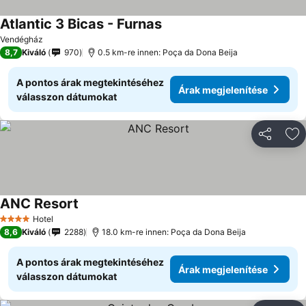
Atlantic 3 Bicas - Furnas
Vendégház
8,7
Kiváló
970
0.5 km-re innen: Poça da Dona Beija
A pontos árak megtekintéséhez
Árak megjelenítése
válasszon dátumokat
Megosztá
Ho
ANC Resort
Hotel
4 Kategória
8,6
Kiváló
2288
18.0 km-re innen: Poça da Dona Beija
A pontos árak megtekintéséhez
Árak megjelenítése
válasszon dátumokat