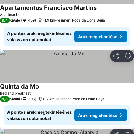
Apartamentos Francisco Martins
Apartmanhotel
9,4
Kiváló
459
11.9 km-re innen: Poça da Dona Beija
A pontos árak megtekintéséhez
Árak megjelenítése
válasszon dátumokat
Megosztá
Ho
Quinta da Mo
Bed and breakfast
9,8
Kiváló
393
0.2 km-re innen: Poça da Dona Beija
A pontos árak megtekintéséhez
Árak megjelenítése
válasszon dátumokat