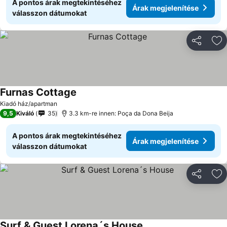
A pontos árak megtekintéséhez
Árak megjelenítése
válasszon dátumokat
Megosztá
Ho
Furnas Cottage
Kiadó ház/apartman
9,5
Kiváló
35
3.3 km-re innen: Poça da Dona Beija
A pontos árak megtekintéséhez
Árak megjelenítése
válasszon dátumokat
Megosztá
Ho
Surf & Guest Lorena´s House