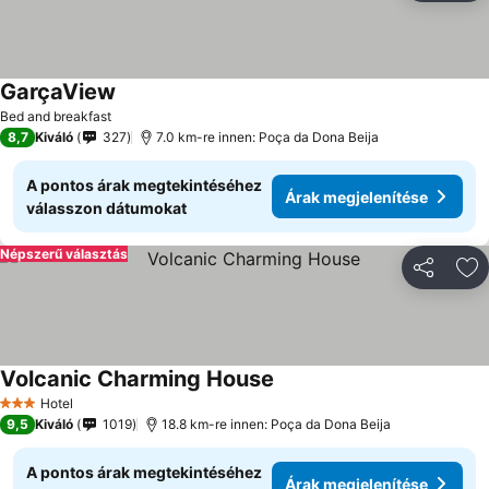
GarçaView
Bed and breakfast
8,7
Kiváló
327
7.0 km-re innen: Poça da Dona Beija
A pontos árak megtekintéséhez
Árak megjelenítése
válasszon dátumokat
Népszerű választás
Megosztá
Ho
Volcanic Charming House
Hotel
3 Kategória
9,5
Kiváló
1019
18.8 km-re innen: Poça da Dona Beija
A pontos árak megtekintéséhez
Árak megjelenítése