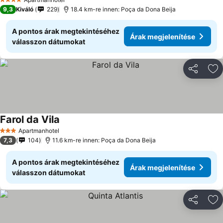
4 Kategória
9,3
Kiváló
229
18.4 km-re innen: Poça da Dona Beija
A pontos árak megtekintéséhez
Árak megjelenítése
válasszon dátumokat
Megosztá
Ho
Farol da Vila
Apartmanhotel
3 Kategória
7,3
104
11.6 km-re innen: Poça da Dona Beija
A pontos árak megtekintéséhez
Árak megjelenítése
válasszon dátumokat
Megosztá
Ho