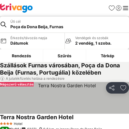
Kedvencek
Bejelen
Me
Úti cél
Poça da Dona Beija, Furnas
Érkezés/távozás napja
Vendégek és szobák
Dátumok
2 vendég, 1 szoba.
Rendezés
Szűrés
Térkép
Szállások Furnas városában, Poça da Dona
Beija (Furnas, Portugália) közelében
A jutalékfizetés hatása a rendezésre
Népszerű választás
Megosztá
Ho
Terra Nostra Garden Hotel
Hotel
4 Kategória