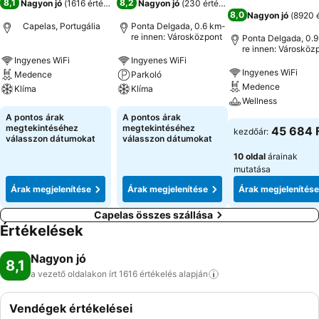
8,1
8,2
Nagyon jó
(
1616 értékelés
)
Nagyon jó
(
230 értékelés
)
8,0
Nagyon jó
(
8920 é
Capelas, Portugália
Ponta Delgada, 0.6 km-
re innen: Városközpont
Ponta Delgada, 0.
re innen: Városköz
Ingyenes WiFi
Ingyenes WiFi
Ingyenes WiFi
Medence
Parkoló
Medence
Klíma
Klíma
Wellness
A pontos árak
A pontos árak
megtekintéséhez
megtekintéséhez
45 684 
kezdőár:
válasszon dátumokat
válasszon dátumokat
10 oldal
árainak
mutatása
Árak megjelenítése
Árak megjelenítése
Árak megjelenítése
Capelas összes szállása
Értékelések
Nagyon jó
8,1
a vezető oldalakon írt 1616 értékelés
alapján
Vendégek értékelései