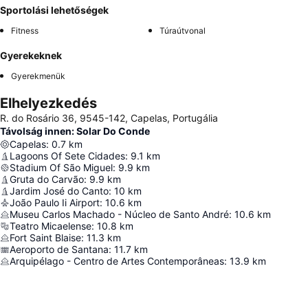
Sportolási lehetőségek
Fitness
Túraútvonal
Gyerekeknek
Gyerekmenük
Elhelyezkedés
R. do Rosário 36, 9545-142, Capelas, Portugália
Távolság innen: Solar Do Conde
Capelas
:
0.7
km
Lagoons Of Sete Cidades
:
9.1
km
Stadium Of São Miguel
:
9.9
km
Gruta do Carvão
:
9.9
km
Jardim José do Canto
:
10
km
João Paulo Ii Airport
:
10.6
km
Museu Carlos Machado - Núcleo de Santo André
:
10.6
km
Teatro Micaelense
:
10.8
km
Fort Saint Blaise
:
11.3
km
Aeroporto de Santana
:
11.7
km
Arquipélago - Centro de Artes Contemporâneas
:
13.9
km