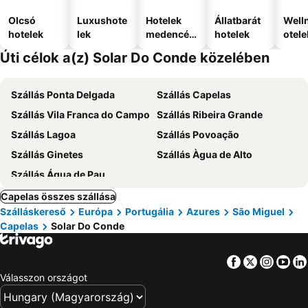
Olcsó
Luxushote
Hotelek
Állatbarát
Well
hotelek
lek
medencév
hotelek
otele
el
Úti célok a(z) Solar Do Conde közelében
Szállás Ponta Delgada
Szállás Capelas
Szállás Vila Franca do Campo
Szállás Ribeira Grande
Szállás Lagoa
Szállás Povoação
Szállás Ginetes
Szállás Àgua de Alto
Szállás Água de Pau
Capelas összes szállása
Szálláskereső
Európa
Portugália
Azures
São Miguel
Capelas
Solar Do Conde
Facebook
Twitter
Insta
Yo
Válasszon országot