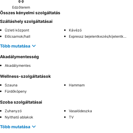
Edzőterem
Összes kényelmi szolgáltatás
Szálláshely szolgáltatásai
Üzleti központ
Kávézó
Előcsarnok/hall
Expressz bejelentkezés/kijelentkezés
Több mutatása
Akadálymentesség
Akadálymentes
Wellness-szolgáltatások
Szauna
Hammam
Fürdőköpeny
Szoba szolgáltatásai
Zuhanyzó
Vasalódeszka
Nyitható ablakok
TV
Több mutatása