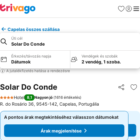
Kedvencek
Bejelen
Me
Capelas összes szállása
Úti cél
Solar Do Conde
Érkezés/távozás napja
Vendégek és szobák
Dátumok
2 vendég, 1 szoba.
A jutalékfizetés hatása a rendezésre
Solar Do Conde
Megosztá
Ho
Hotel
8,1
Nagyon jó
(
1616 értékelés
)
4 Kategória
R. do Rosário 36, 9545-142, Capelas, Portugália
A pontos árak megtekintéséhez válasszon dátumokat
A pontos árak megtekintéséhez válasszon dátumokat
Árak megjelenítése
Árak megjelenítése