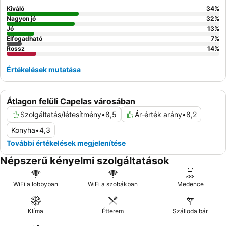
Kiváló
34
%
Nagyon jó
32
%
Jó
13
%
Elfogadható
7
%
Rossz
14
%
Értékelések mutatása
Átlagon felüli Capelas városában
Szolgáltatás/létesítmény
•
8,5
Ár-érték arány
•
8,2
Konyha
•
4,3
További értékelések megjelenítése
Népszerű kényelmi szolgáltatások
WiFi a lobbyban
WiFi a szobákban
Medence
Klíma
Étterem
Szálloda bár