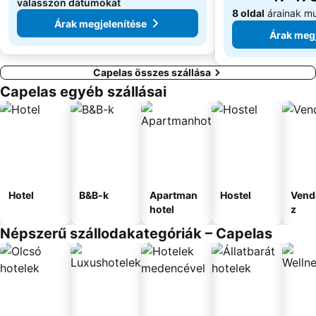
válasszon dátumokat
8 oldal
árainak m
Árak megjelenítése
Árak megj
Capelas összes szállása
Capelas egyéb szállásai
Hotel
B&B-k
Apartman
Hostel
Vend
hotel
z
Népszerű szállodakategóriák – Capelas