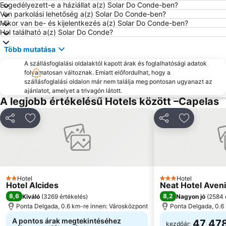
Engedélyezett-e a háziállat a(z) Solar Do Conde-ben?
Van parkolási lehetőség a(z) Solar Do Conde-ben?
Mikor van be- és kijelentkezés a(z) Solar Do Conde-ben?
Hol található a(z) Solar Do Conde?
Több mutatása
A szállásfoglalási oldalaktól kapott árak és foglalhatósági adatok
folyamatosan változnak. Emiatt előfordulhat, hogy a
szállásfoglalási oldalon már nem találja meg pontosan ugyanazt az
ajánlatot, amelyet a trivagón látott.
A legjobb értékelésű Hotels között –Capelas
Megosztás
Hozzáadás a kedvencekhez
Megosztás
Hozzáadás
Hotel
Hotel
2 Kategória
3 Kategória
Hotel Alcides
Neat Hotel Aven
8,6
8,2
Kiváló
(
3269 értékelés
)
Nagyon jó
(
2584 
Ponta Delgada, 0.6 km-re innen: Városközpont
Ponta Delgada, 0.6
A pontos árak megtekintéséhez
47 478
kezdőár: