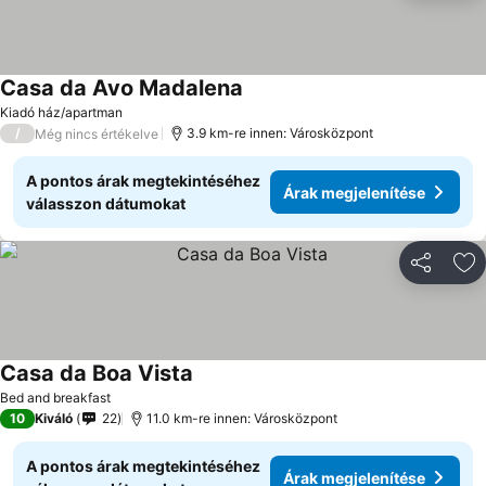
Casa da Avo Madalena
Kiadó ház/apartman
/
3.9 km-re innen: Városközpont
Még nincs értékelve
A pontos árak megtekintéséhez
Árak megjelenítése
válasszon dátumokat
Megosztá
Ho
Casa da Boa Vista
Bed and breakfast
10
Kiváló
22
11.0 km-re innen: Városközpont
A pontos árak megtekintéséhez
Árak megjelenítése