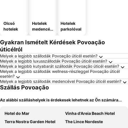
Olcsó
Hotelek
Hotelek
hotelek
medencév
parkolóval
el
Gyakran Ismételt Kérdések Povoação
úticélról
Melyek a legjobb szállodák Povoação úticél esetén?
Melyek a legjobb luxusszállodák Povoação úticél esetén?
Melyek a legjobb kutyabarát szállodák Povoação úticél esetén?
Melyek a legjobb szállodák wellness-részleggel Povoação úticél
esetén?
Melyek a legjobb szállodák medencével Povoação úticél esetén?
Szállás Povoação
Az alábbi szálláshelyek is érdekesek lehetnek az Ön számára...
Hotel do Mar
Vinha d'Areia Beach Hotel
Terra Nostra Garden Hotel
The Lince Nordeste