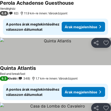
Perola Achadense Guesthouse
Vendégház
6,6
62
11.9 km-re innen: Városközpont
A pontos árak megtekintéséhez
Árak megjelenítése
válasszon dátumokat
Megosztá
Ho
Quinta Atlantis
Bed and breakfast
9,5
Kiváló
348
1.7 km-re innen: Városközpont
A pontos árak megtekintéséhez
Árak megjelenítése
válasszon dátumokat
Megosztá
Ho