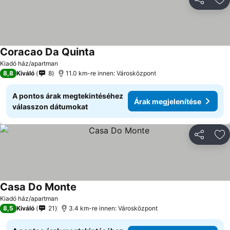
Megosztá
Ho
Coracao Da Quinta
Kiadó ház/apartman
8,8
Kiváló
8
11.0 km-re innen: Városközpont
A pontos árak megtekintéséhez
Árak megjelenítése
válasszon dátumokat
Megosztá
Ho
Casa Do Monte
Kiadó ház/apartman
8,5
Kiváló
21
3.4 km-re innen: Városközpont