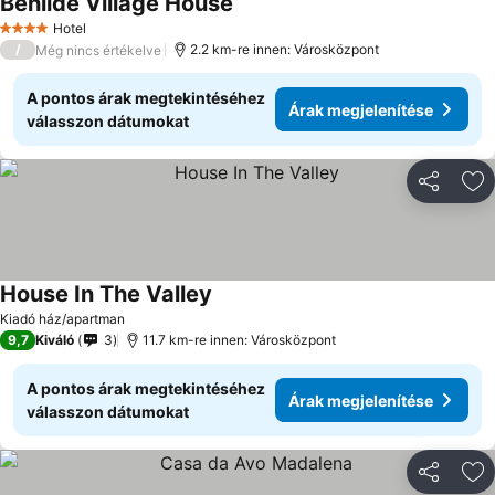
Benilde Village House
Hotel
4 Kategória
/
2.2 km-re innen: Városközpont
Még nincs értékelve
A pontos árak megtekintéséhez
Árak megjelenítése
válasszon dátumokat
Megosztá
Ho
House In The Valley
Kiadó ház/apartman
9,7
Kiváló
3
11.7 km-re innen: Városközpont
A pontos árak megtekintéséhez
Árak megjelenítése
válasszon dátumokat
Megosztá
Ho