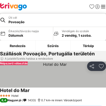
Kedvencek
Bejelen
Me
Úti cél
Povoação
Érkezés/távozás napja
Vendégek és szobák
Dátumok
2 vendég, 1 szoba.
Rendezés
Szűrés
Térkép
Szállások Povoação, Portugália területén
A jutalékfizetés hatása a rendezésre
Népszerű választás
Megosztá
Ho
Hotel do Mar
Hotel
4 Kategória
8,4
Nagyon jó
1433
0.7 km-re innen: Városközpont