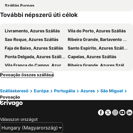
Szállás Furnas
További népszerű úti célok
Livramento, Azures Szállás
Vila do Porto, Azures Szállás
Sao Roque, Azures Szállás
Ribeira Grande, Barlavento Szállás
Faja de Baixo, Azures Szállás
Santo Espirito, Azures Szállás
Ponta Delgada, Azures Szállás
Capelas, Azures Szállás
Vila Franca do Campo, Azures Szállás
Ribeira Grande, Azures Szállás
Lagoa, Azures Szállás
Ginetes, Azures Szállás
Povoação összes szállása
Àgua de Alto, Azures Szállás
Água de Pau, Azures Szállás
Szálláskereső
Európa
Portugália
Azures
São Miguel
Lisszabon, Lisszabon tengerpart Szállás
Funchal, Madeira Szállás
Povoação
Portimão, Algarve Szállás
Porto, Észak-Portugália Szállás
Sâo Vicente, Madeira Szállás
Albufeira, Algarve Szállás
Facebook
Twitter
Insta
Yo
Faro, Algarve Szállás
Caniço, Madeira Szállás
Válasszon országot