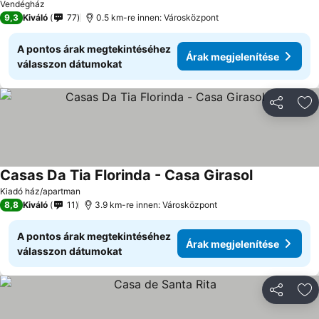
Vendégház
9,3
Kiváló
77
0.5 km-re innen: Városközpont
A pontos árak megtekintéséhez
Árak megjelenítése
válasszon dátumokat
Megosztá
Ho
Casas Da Tia Florinda - Casa Girasol
Kiadó ház/apartman
8,8
Kiváló
11
3.9 km-re innen: Városközpont
A pontos árak megtekintéséhez
Árak megjelenítése
válasszon dátumokat
Megosztá
Ho