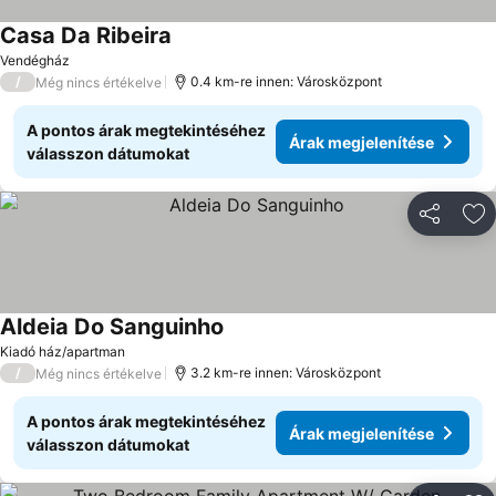
Casa Da Ribeira
Vendégház
/
0.4 km-re innen: Városközpont
Még nincs értékelve
A pontos árak megtekintéséhez
Árak megjelenítése
válasszon dátumokat
Megosztá
Ho
Aldeia Do Sanguinho
Kiadó ház/apartman
/
3.2 km-re innen: Városközpont
Még nincs értékelve
A pontos árak megtekintéséhez
Árak megjelenítése
válasszon dátumokat