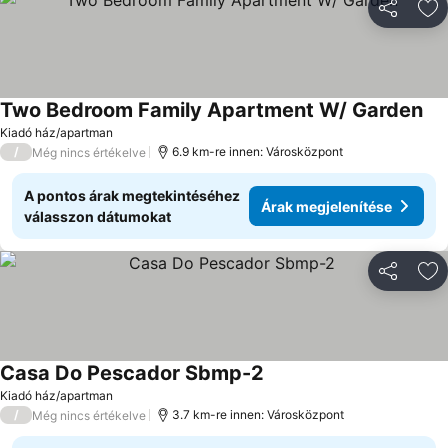
Megosztá
Ho
Two Bedroom Family Apartment W/ Garden
Kiadó ház/apartman
/
6.9 km-re innen: Városközpont
Még nincs értékelve
A pontos árak megtekintéséhez
Árak megjelenítése
válasszon dátumokat
Megosztá
Ho
Casa Do Pescador Sbmp-2
Kiadó ház/apartman
/
3.7 km-re innen: Városközpont
Még nincs értékelve