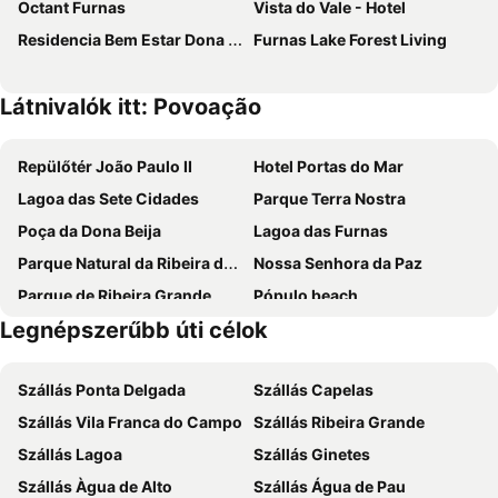
Octant Furnas
Vista do Vale - Hotel
Residencia Bem Estar Dona Adelina
Furnas Lake Forest Living
Látnivalók itt: Povoação
Repülőtér João Paulo II
Hotel Portas do Mar
Lagoa das Sete Cidades
Parque Terra Nostra
Poça da Dona Beija
Lagoa das Furnas
Parque Natural da Ribeira dos Caldeirões
Nossa Senhora da Paz
Parque de Ribeira Grande
Pópulo beach
Legnépszerűbb úti célok
Observatório Vulcanológico dos Açores
Parque Atlântico
Portas da Cidade
Szállás Ponta Delgada
Szállás Capelas
Szállás Vila Franca do Campo
Szállás Ribeira Grande
Szállás Lagoa
Szállás Ginetes
Szállás Àgua de Alto
Szállás Água de Pau