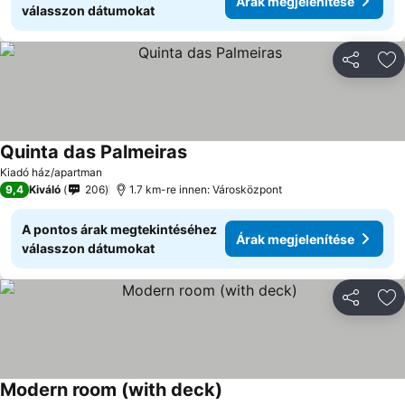
Árak megjelenítése
válasszon dátumokat
Megosztá
Ho
Quinta das Palmeiras
Kiadó ház/apartman
9,4
Kiváló
206
1.7 km-re innen: Városközpont
A pontos árak megtekintéséhez
Árak megjelenítése
válasszon dátumokat
Megosztá
Ho
Modern room (with deck)