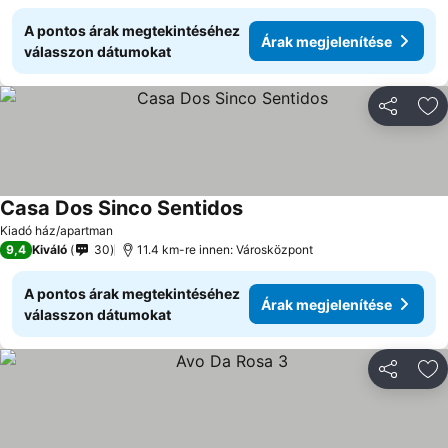
A pontos árak megtekintéséhez
Árak megjelenítése
válasszon dátumokat
Megosztá
Ho
Casa Dos Sinco Sentidos
Kiadó ház/apartman
9,4
Kiváló
30
11.4 km-re innen: Városközpont
A pontos árak megtekintéséhez
Árak megjelenítése
válasszon dátumokat
Megosztá
Ho