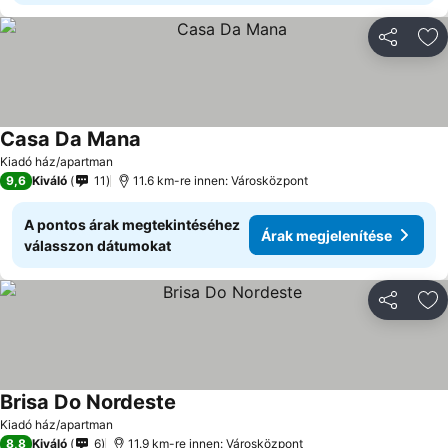
Megosztá
Ho
Casa Da Mana
Kiadó ház/apartman
9,6
Kiváló
11
11.6 km-re innen: Városközpont
A pontos árak megtekintéséhez
Árak megjelenítése
válasszon dátumokat
Megosztá
Ho
Brisa Do Nordeste
Kiadó ház/apartman
8,8
Kiváló
6
11.9 km-re innen: Városközpont