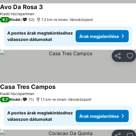
Avo Da Rosa 3
Kiadó ház/apartman
9,1
Kiváló
53
7.2 km-re innen: Városközpont
A pontos árak megtekintéséhez
Árak megjelenítése
válasszon dátumokat
Megosztá
Ho
Casa Tres Campos
Kiadó ház/apartman
8,7
Kiváló
71
1.1 km-re innen: Városközpont
A pontos árak megtekintéséhez
Árak megjelenítése
válasszon dátumokat