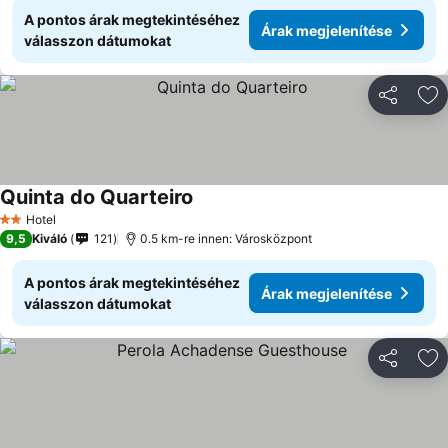
A pontos árak megtekintéséhez
Árak megjelenítése
válasszon dátumokat
Megosztá
Ho
Quinta do Quarteiro
Hotel
2 Kategória
9,5
Kiváló
121
0.5 km-re innen: Városközpont
A pontos árak megtekintéséhez
Árak megjelenítése
válasszon dátumokat
Megosztá
Ho