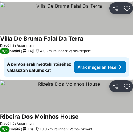
Megosztá
Ho
Villa De Bruma Faial Da Terra
Kiadó ház/apartman
9,6
Kiváló
14
4.0 km-re innen: Városközpont
A pontos árak megtekintéséhez
Árak megjelenítése
válasszon dátumokat
Megosztá
Ho
Ribeira Dos Moinhos House
Kiadó ház/apartman
9,2
Kiváló
16
19.9 km-re innen: Városközpont