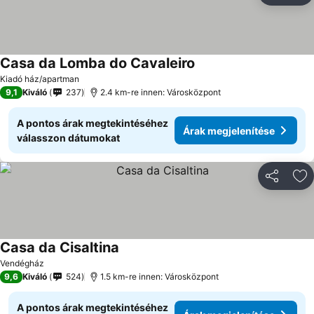
Casa da Lomba do Cavaleiro
Kiadó ház/apartman
9,1
Kiváló
237
2.4 km-re innen: Városközpont
A pontos árak megtekintéséhez
Árak megjelenítése
válasszon dátumokat
Megosztá
Ho
Casa da Cisaltina
Vendégház
9,6
Kiváló
524
1.5 km-re innen: Városközpont
A pontos árak megtekintéséhez