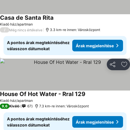
Casa de Santa Rita
Kiadó ház/apartman
/
3.3 km-re innen: Városközpont
Még nincs értékelve
A pontos árak megtekintéséhez
Árak megjelenítése
válasszon dátumokat
Megosztá
Ho
House Of Hot Water - Rral 129
Kiadó ház/apartman
9,6
Kiváló
67
7.3 km-re innen: Városközpont
A pontos árak megtekintéséhez
Árak megjelenítése
válasszon dátumokat