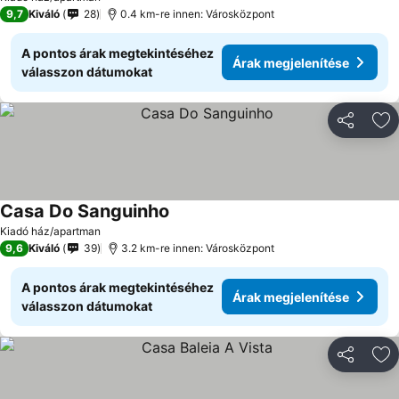
9,7
Kiváló
28
0.4 km-re innen: Városközpont
A pontos árak megtekintéséhez
Árak megjelenítése
válasszon dátumokat
Megosztá
Ho
Casa Do Sanguinho
Kiadó ház/apartman
9,6
Kiváló
39
3.2 km-re innen: Városközpont
A pontos árak megtekintéséhez
Árak megjelenítése
válasszon dátumokat
Megosztá
Ho