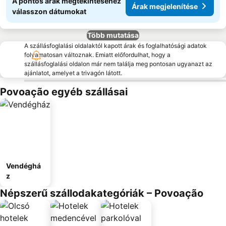
A pontos árak megtekintéséhez
Árak megjelenítése
válasszon dátumokat
Több mutatása
A szállásfoglalási oldalaktól kapott árak és foglalhatósági adatok
folyamatosan változnak. Emiatt előfordulhat, hogy a
szállásfoglalási oldalon már nem találja meg pontosan ugyanazt az
ajánlatot, amelyet a trivagón látott.
Povoação egyéb szállásai
Vendéghá
z
Népszerű szállodakategóriák – Povoação