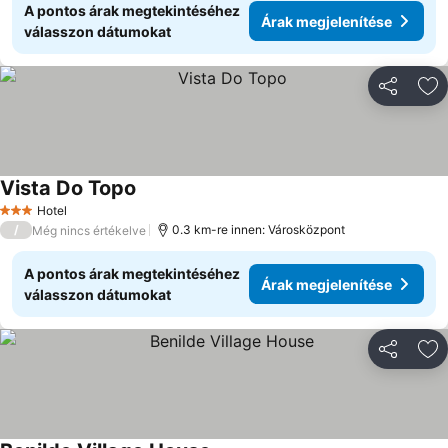
A pontos árak megtekintéséhez
Árak megjelenítése
válasszon dátumokat
Megosztá
Ho
Vista Do Topo
Hotel
3 Kategória
/
0.3 km-re innen: Városközpont
Még nincs értékelve
A pontos árak megtekintéséhez
Árak megjelenítése
válasszon dátumokat
Megosztá
Ho