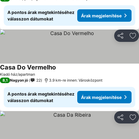
A pontos árak megtekintéséhez
Árak megjelenítése
válasszon dátumokat
Megosztá
Ho
Casa Do Vermelho
Kiadó ház/apartman
8,1
Nagyon jó
22
3.9 km-re innen: Városközpont
A pontos árak megtekintéséhez
Árak megjelenítése
válasszon dátumokat
Megosztá
Ho