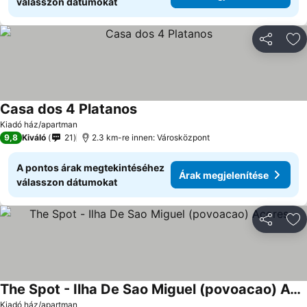
válasszon dátumokat
Megosztá
Ho
Casa dos 4 Platanos
Kiadó ház/apartman
9,8
Kiváló
21
2.3 km-re innen: Városközpont
A pontos árak megtekintéséhez
Árak megjelenítése
válasszon dátumokat
Megosztá
Ho
The Spot - Ilha De Sao Miguel (povoacao) Acores
Kiadó ház/apartman