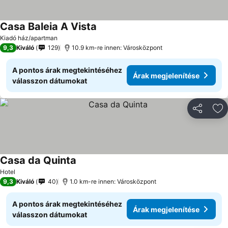
Casa Baleia A Vista
Kiadó ház/apartman
9,3
Kiváló
129
10.9 km-re innen: Városközpont
A pontos árak megtekintéséhez
Árak megjelenítése
válasszon dátumokat
Megosztá
Ho
Casa da Quinta
Hotel
9,3
Kiváló
40
1.0 km-re innen: Városközpont
A pontos árak megtekintéséhez
Árak megjelenítése
válasszon dátumokat