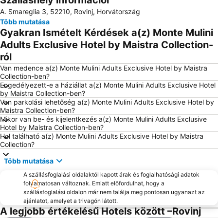
Szálláshely információi
A. Smareglia 3, 52210, Rovinj, Horvátország
Istrian Riviera
Delfin
Több mutatása
Poreč 24 hours
FKK Ulika
Gyakran Ismételt Kérdések a(z) Monte Mulini
Ambrela
Avditorij Portorož
Adults Exclusive Hotel by Maistra Collection-
ról
Villas Rubin
Brioni
Van medence a(z) Monte Mulini Adults Exclusive Hotel by Maistra
Sveti Andrija - Crveni otok
Histria
Collection-ben?
Borik
Nacionalni Park Brijuni
Engedélyezett-e a háziállat a(z) Monte Mulini Adults Exclusive Hotel
by Maistra Collection-ben?
Pólai repülőtér
Maslinica
Van parkolási lehetőség a(z) Monte Mulini Adults Exclusive Hotel by
Maistra Collection-ben?
Slovenska Obala
Obala
Mikor van be- és kijelentkezés a(z) Monte Mulini Adults Exclusive
Histrion
Porto Sole
Hotel by Maistra Collection-ben?
Hol található a(z) Monte Mulini Adults Exclusive Hotel by Maistra
Istra Funtana
Valeta AC Lanterna
Collection?
Amfiteatar
AC Mareda
Több mutatása
Laguna
Porto cittadino meridionale Andana
A szállásfoglalási oldalaktól kapott árak és foglalhatósági adatok
Zavičajni muzej grada Rovinja
Krakkó Óváros
folyamatosan változnak. Emiatt előfordulhat, hogy a
szállásfoglalási oldalon már nem találja meg pontosan ugyanazt az
Vestar
Valkanela
ajánlatot, amelyet a trivagón látott.
A legjobb értékelésű Hotels között –Rovinj
AC Zelena Laguna
Galijot