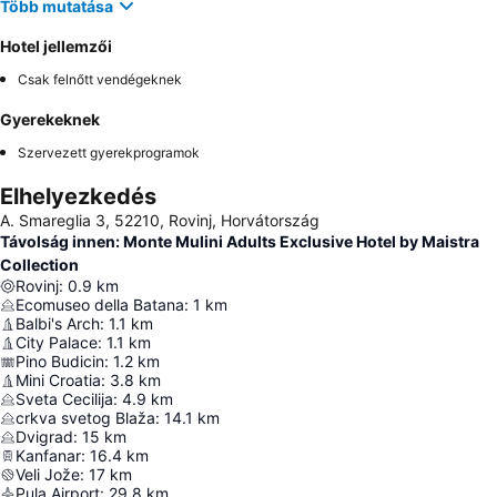
Több mutatása
Hotel jellemzői
Csak felnőtt vendégeknek
Gyerekeknek
Szervezett gyerekprogramok
Elhelyezkedés
A. Smareglia 3, 52210, Rovinj, Horvátország
Távolság innen: Monte Mulini Adults Exclusive Hotel by Maistra
Collection
Rovinj
:
0.9
km
Ecomuseo della Batana
:
1
km
Balbi's Arch
:
1.1
km
City Palace
:
1.1
km
Pino Budicin
:
1.2
km
Mini Croatia
:
3.8
km
Sveta Cecilija
:
4.9
km
crkva svetog Blaža
:
14.1
km
Dvigrad
:
15
km
Kanfanar
:
16.4
km
Veli Jože
:
17
km
Pula Airport
:
29.8
km