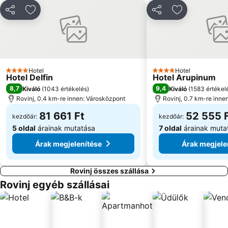
Valamar Jazz Festival
Istria Valamar Terra Magica Bike
Megosztás
Hozzáadás a kedvencekhez
Megosztás
Hozzáadás a
Donji Špadići
Levan
Avtobusna postaja Lucija
Casinò Portorož
Metropol Portorož
St. Bernardin
Hotel
Hotel
4 Kategória
4 Kategória
Hotel Delfin
Hotel Arupinum
8,7
9,4
Kiváló
(
1043 értékelés
)
Kiváló
(
1583 értékel
Rovinj, 0.4 km-re innen: Városközpont
Rovinj, 0.7 km-re inne
81 661 Ft
52 555 
kezdőár:
kezdőár:
5 oldal
árainak mutatása
7 oldal
árainak muta
Árak megjelenítése
Árak megjele
Rovinj összes szállása
Rovinj egyéb szállásai