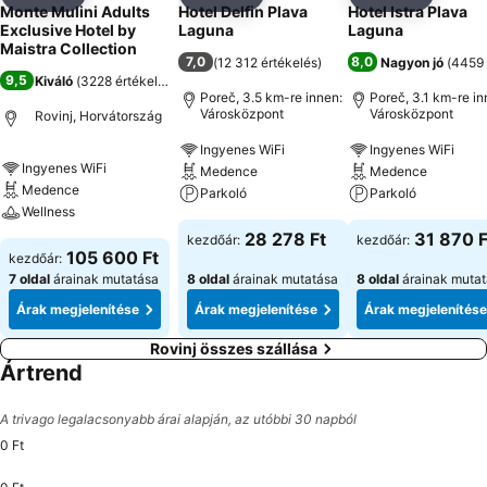
Megosztás
Hozzáadás a kedvencekhez
Megosztás
Hozzáadás a kedvencekhez
Megosztás
Hozzáad
Monte Mulini Adults
Hotel Delfin Plava
Hotel Istra Plava
Exclusive Hotel by
Laguna
Laguna
Maistra Collection
7,0
8,0
(
12 312 értékelés
)
Nagyon jó
(
4459 
9,5
Kiváló
(
3228 értékelés
)
Poreč, 3.5 km-re innen:
Poreč, 3.1 km-re in
Városközpont
Városközpont
Rovinj, Horvátország
Ingyenes WiFi
Ingyenes WiFi
Ingyenes WiFi
Medence
Medence
Medence
Parkoló
Parkoló
Wellness
28 278 Ft
31 870 F
kezdőár:
kezdőár:
105 600 Ft
kezdőár:
7 oldal
árainak mutatása
8 oldal
árainak mutatása
8 oldal
árainak muta
Árak megjelenítése
Árak megjelenítése
Árak megjelenítése
Rovinj összes szállása
Ártrend
A trivago legalacsonyabb árai alapján, az utóbbi 30 napból
0 Ft