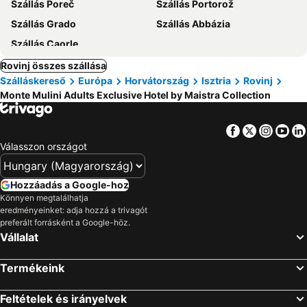
Szállás Poreč
Szállás Portorož
Szállás Grado
Szállás Abbázia
Szállás Caorle
Rovinj összes szállása
Szálláskereső
Európa
Horvátország
Isztria
Rovinj
Monte Mulini Adults Exclusive Hotel by Maistra Collection
Facebook
Twitter
Insta
Yo
Válasszon országot
Hozzáadás a Google-hoz
Könnyen megtalálhatja
eredményeinket: adja hozzá a trivagót
preferált forrásként a Google-höz.
Vállalat
Termékeink
Feltételek és irányelvek