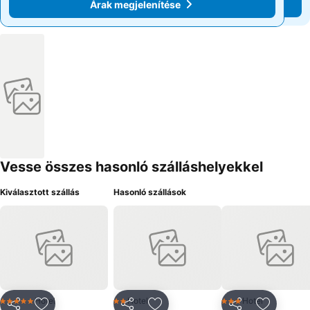
Árak megjelenítése
Árak megjelenítése
Vesse összes hasonló szálláshelyekkel
Kiválasztott szállás
Hasonló szállások
Hotel
Hotel
Hotel
5 Kategória
2 Kategória
3 Kategória