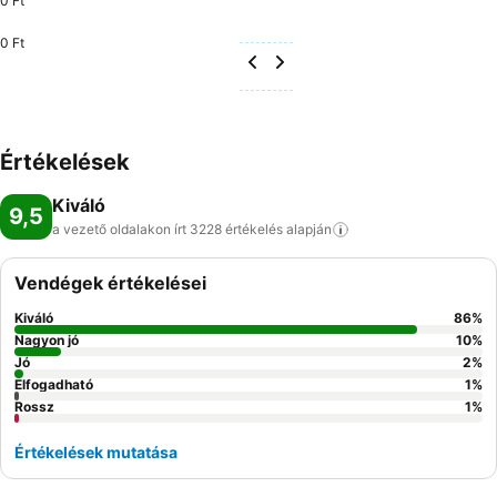
0 Ft
0 Ft
Értékelések
Kiváló
9,5
a vezető oldalakon írt 3228 értékelés
alapján
Vendégek értékelései
Kiváló
86
%
Nagyon jó
10
%
Jó
2
%
Elfogadható
1
%
Rossz
1
%
Értékelések mutatása