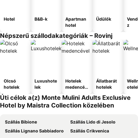
Hotel
B&B-k
Apartman
Üdülők
Vend
hotel
z
Népszerű szállodakategóriák – Rovinj
Olcsó
Luxushote
Hotelek
Állatbarát
Well
hotelek
lek
medencév
hotelek
otele
el
Úti célok a(z) Monte Mulini Adults Exclusive
Hotel by Maistra Collection közelében
Szállás Bibione
Szállás Lido di Jesolo
Szállás Lignano Sabbiadoro
Szállás Crikvenica