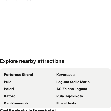
Explore nearby attractions
Nagy méretű térkép
Portorose Strand
Koversada
Pula
Laguna Stella Maris
Polari
AC Zelena Laguna
Katoro
Pula Hajókikötő
Kap Kamenjak
Bijela Uvala
Lanterna
Marina Portorož