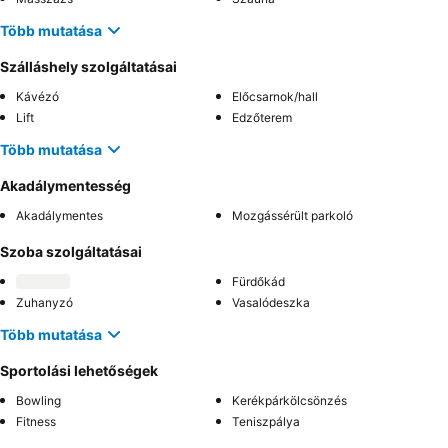
Több mutatása
Szálláshely szolgáltatásai
Kávézó
Előcsarnok/hall
Lift
Edzőterem
Több mutatása
Akadálymentesség
Akadálymentes
Mozgássérült parkoló
Szoba szolgáltatásai
Fürdőkád
Zuhanyzó
Vasalódeszka
Több mutatása
Sportolási lehetőségek
Bowling
Kerékpárkölcsönzés
Fitness
Teniszpálya