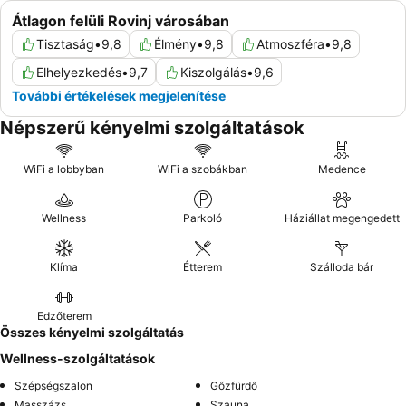
Átlagon felüli Rovinj városában
Tisztaság
•
9,8
Élmény
•
9,8
Atmoszféra
•
9,8
Elhelyezkedés
•
9,7
Kiszolgálás
•
9,6
További értékelések megjelenítése
Népszerű kényelmi szolgáltatások
WiFi a lobbyban
WiFi a szobákban
Medence
Wellness
Parkoló
Háziállat megengedett
Klíma
Étterem
Szálloda bár
Edzőterem
Összes kényelmi szolgáltatás
Wellness-szolgáltatások
Szépségszalon
Gőzfürdő
Masszázs
Szauna