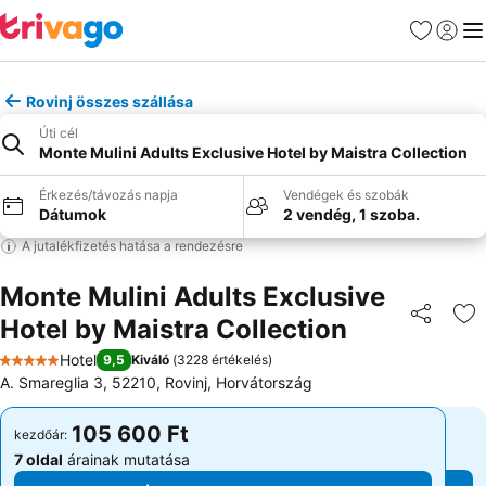
Kedvencek
Bejelen
Me
Rovinj összes szállása
Úti cél
Monte Mulini Adults Exclusive Hotel by Maistra Collection
Érkezés/távozás napja
Vendégek és szobák
Dátumok
2 vendég, 1 szoba.
A jutalékfizetés hatása a rendezésre
Monte Mulini Adults Exclusive
Hotel by Maistra Collection
Megosztá
Ho
Hotel
9,5
Kiváló
(
3228 értékelés
)
5 Kategória
A. Smareglia 3, 52210, Rovinj, Horvátország
105 600 Ft
105 600 Ft
kezdőár:
kezdőár:
7 oldal
árainak mutatása
7 oldal
árainak mutatása