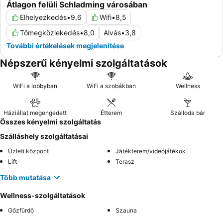
Átlagon felüli Schladming városában
Elhelyezkedés
•
9,6
Wifi
•
8,5
Tömegközlekedés
•
8,0
Alvás
•
3,8
További értékelések megjelenítése
Népszerű kényelmi szolgáltatások
WiFi a lobbyban
WiFi a szobákban
Wellness
Háziállat megengedett
Étterem
Szálloda bár
Összes kényelmi szolgáltatás
Szálláshely szolgáltatásai
Üzleti központ
Játékterem/videójátékok
Lift
Terasz
Több mutatása
Wellness-szolgáltatások
Gőzfürdő
Szauna