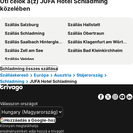
Úti célok a(z) JUFA Hotel Schladming
közelében
Szállás Salzburg
Szállás Hallstatt
Szállás Schladming
Szállás Obertraun
Szállás Saalbach Hinterglemm
Szállás Klagenfurt am Wörthersee
Szállás Zell am See
Szállás Bad Kleinkirchheim
Szállás Velden
Schladming összes szállása
Szálláskereső
Európa
Ausztria
Stájerország
Schladming
JUFA Hotel Schladming
Facebook
Twitter
Insta
Yo
Válasszon országot
Hozzáadás a Google-hoz
Könnyen megtalálhatja
eredményeinket: adja hozzá a trivagót