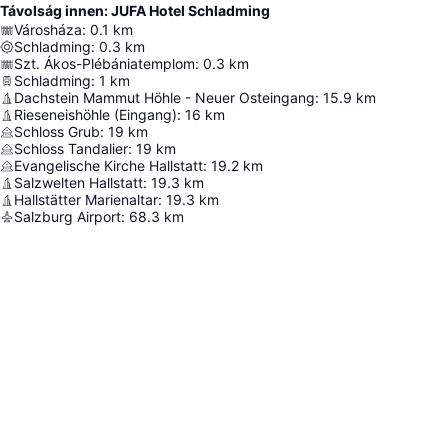
Távolság innen: JUFA Hotel Schladming
Városháza
:
0.1
km
Schladming
:
0.3
km
Szt. Ákos-Plébániatemplom
:
0.3
km
Schladming
:
1
km
Dachstein Mammut Höhle - Neuer Osteingang
:
15.9
km
Rieseneishöhle (Eingang)
:
16
km
Schloss Grub
:
19
km
Schloss Tandalier
:
19
km
Evangelische Kirche Hallstatt
:
19.2
km
Salzwelten Hallstatt
:
19.3
km
Hallstätter Marienaltar
:
19.3
km
Salzburg Airport
:
68.3
km