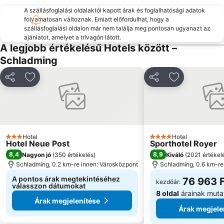
Salzwelten Hallstatt
Ödensee
A szállásfoglalási oldalaktól kapott árak és foglalhatósági adatok
Eisriesenwelt
Postalm Arena
folyamatosan változnak. Emiatt előfordulhat, hogy a
szállásfoglalási oldalon már nem találja meg pontosan ugyanazt az
Dorfgastein - Großarltal
Hinterstoder Ski Area
ajánlatot, amelyet a trivagón látott.
Die Tauplitz
Geisterberg
A legjobb értékelésű Hotels között –
Schladming
Schwarzensee
Schafbergbahn
Megosztás
Hozzáadás a kedvencekhez
Megosztás
Hozzáadás a
Hotel
Hotel
3 Kategória
4 Kategória
Hotel Neue Post
Sporthotel Royer
8,4
8,9
Nagyon jó
(
350 értékelés
)
Kiváló
(
2021 értékel
Schladming, 0.2 km-re innen: Városközpont
Schladming, 0.6 km-re
A pontos árak megtekintéséhez
76 963 
kezdőár:
válasszon dátumokat
8 oldal
árainak muta
Árak megjelenítése
Árak megjele