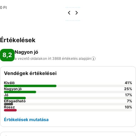
0 Ft
Értékelések
Nagyon jó
8,2
a vezető oldalakon írt 3868 értékelés
alapján
Vendégek értékelései
Kiváló
41
%
Nagyon jó
25
%
Jó
17
%
Elfogadható
7
%
Rossz
10
%
Értékelések mutatása