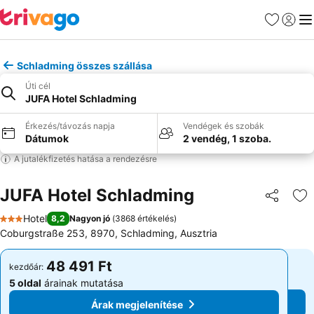
Kedvencek
Bejelen
Me
Schladming összes szállása
Úti cél
JUFA Hotel Schladming
Érkezés/távozás napja
Vendégek és szobák
Dátumok
2 vendég, 1 szoba.
A jutalékfizetés hatása a rendezésre
JUFA Hotel Schladming
Megosztá
Ho
Hotel
8,2
Nagyon jó
(
3868 értékelés
)
3 Kategória
Coburgstraße 253, 8970, Schladming, Ausztria
48 491 Ft
48 491 Ft
kezdőár:
kezdőár:
5 oldal
árainak mutatása
5 oldal
árainak mutatása
Árak megjelenítése
Árak megjelenítése