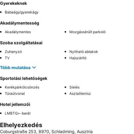
Gyerekeknek
Babaágy/gyerekágy
Akadálymentesség
Akadálymentes
Mozgássérült parkoló
Szoba szolgáltatásai
Zuhanyzó
Nyitható ablakok
TV
Hajszárító
Több mutatása
Sportolási lehetőségek
Kerékpárkölcsönzés
Síelés
Túraútvonal
Asztalitenisz
Hotel jellemzői
LMBTQ+-barát
Elhelyezkedés
Coburgstraße 253, 8970, Schladming, Ausztria