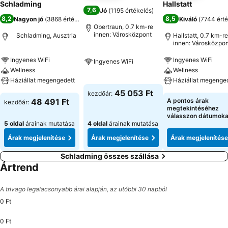
Schladming
Hallstatt
7,6
Jó
(
1195 értékelés
)
8,2
8,5
Nagyon jó
(
3868 értékelés
)
Kiváló
(
7744 érté
Obertraun, 0.7 km-re
innen: Városközpont
Schladming, Ausztria
Hallstatt, 0.7 km-re
innen: Városközpon
Ingyenes WiFi
Ingyenes WiFi
Ingyenes WiFi
Wellness
Wellness
Háziállat megengedett
Háziállat megenge
45 053 Ft
kezdőár:
48 491 Ft
A pontos árak
kezdőár:
megtekintéséhez
válasszon dátumoka
5 oldal
árainak mutatása
4 oldal
árainak mutatása
Árak megjelenítése
Árak megjelenítése
Árak megjelenítése
Schladming összes szállása
Ártrend
A trivago legalacsonyabb árai alapján, az utóbbi 30 napból
0 Ft
0 Ft