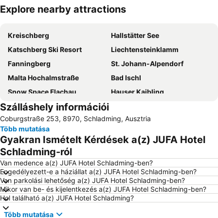
Explore nearby attractions
Nagy méretű térkép
Kreischberg
Hallstätter See
Katschberg Ski Resort
Liechtensteinklamm
Fanningberg
St. Johann-Alpendorf
Malta Hochalmstraße
Bad Ischl
Snow Space Flachau
Hauser Kaibling
Szálláshely információi
Filzmoos
Wagrain-Kleinarl
Coburgstraße 253, 8970, Schladming, Ausztria
Altenmarkt-Zauchensee
Ramsau am Dachstein
Több mutatása
Planai hegy
Lürzer Alm
Gyakran Ismételt Kérdések a(z) JUFA Hotel
Zauchensee Sícentrum
Kaiservilla
Schladming-ról
Hohenwerfen
Zwölferhorn
Van medence a(z) JUFA Hotel Schladming-ben?
Engedélyezett-e a háziállat a(z) JUFA Hotel Schladming-ben?
Grosseck 8er Kabinenbahn
Schiederweiher
Van parkolási lehetőség a(z) JUFA Hotel Schladming-ben?
Mikor van be- és kijelentkezés a(z) JUFA Hotel Schladming-ben?
Reiteralm
Dachstein Glacier
Hol található a(z) JUFA Hotel Schladming?
Skigebiet Sportwelt Amadé
Radstadt-Altenmarkt
Több mutatása