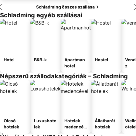
Schladming összes szállása
Schladming egyéb szállásai
Hotel
B&B-k
Apartman
Hostel
Vend
hotel
z
Népszerű szállodakategóriák – Schladming
Olcsó
Luxushote
Hotelek
Állatbarát
Well
hotelek
lek
medencév
hotelek
otele
el